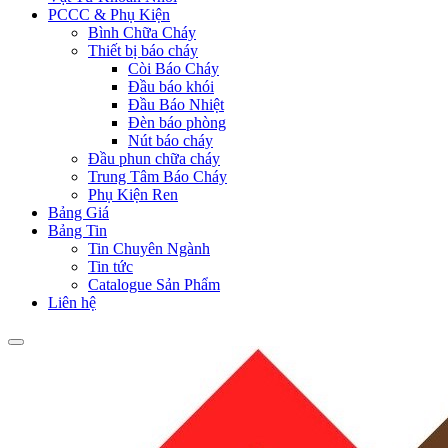
PCCC & Phụ Kiện
Bình Chữa Cháy
Thiết bị báo cháy
Còi Báo Cháy
Đầu báo khói
Đầu Báo Nhiệt
Đèn báo phòng
Nút báo cháy
Đầu phun chữa cháy
Trung Tâm Báo Cháy
Phụ Kiện Ren
Bảng Giá
Bảng Tin
Tin Chuyên Ngành
Tin tức
Catalogue Sản Phẩm
Liên hệ