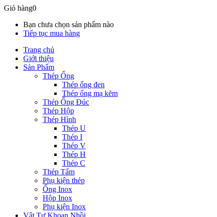
Giỏ hàng
0
Bạn chưa chọn sản phẩm nào
Tiếp tục mua hàng
Trang chủ
Giới thiệu
Sản Phẩm
Thép Ống
Thép ống đen
Thép ống mạ kẽm
Thép Ống Đúc
Thép Hộp
Thép Hình
Thép U
Thép I
Thép V
Thép H
Thép C
Thép Tấm
Phụ kiện thép
Ống Inox
Hộp Inox
Phụ kiện Inox
Vật Tư Khoan Nhồi