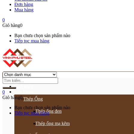
Đơn hàng
Mua hàng
0
Giỏ hàng
0
Bạn chưa chọn sản phẩm nào
Tiếp tục mua hàng
Trang chủ
Giới thiệu
Sản Phẩm
0
Giỏ hàng
0
Thép Ống
Bạn chưa chọn sản phẩm nào
Thép ống đen
Tiếp tục mua hàng
Thép ống mạ kẽm