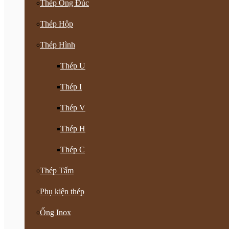
Thép Ống Đúc
Thép Hộp
Thép Hình
Thép U
Thép I
Thép V
Thép H
Thép C
Thép Tấm
Phụ kiện thép
Ống Inox