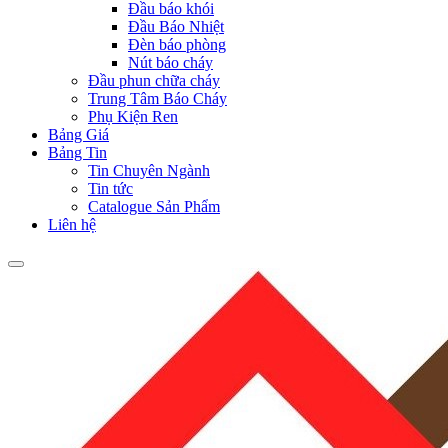
Đầu báo khói
Đầu Báo Nhiệt
Đèn báo phòng
Nút báo cháy
Đầu phun chữa cháy
Trung Tâm Báo Cháy
Phụ Kiện Ren
Bảng Giá
Bảng Tin
Tin Chuyên Ngành
Tin tức
Catalogue Sản Phẩm
Liên hệ