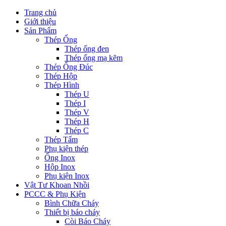
Trang chủ
Giới thiệu
Sản Phẩm
Thép Ống
Thép ống đen
Thép ống mạ kẽm
Thép Ống Đúc
Thép Hộp
Thép Hình
Thép U
Thép I
Thép V
Thép H
Thép C
Thép Tấm
Phụ kiện thép
Ống Inox
Hộp Inox
Phụ kiện Inox
Vật Tư Khoan Nhồi
PCCC & Phụ Kiện
Bình Chữa Cháy
Thiết bị báo cháy
Còi Báo Cháy