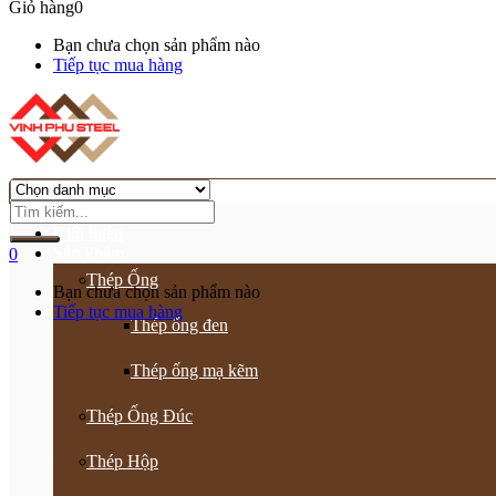
Giỏ hàng
0
Bạn chưa chọn sản phẩm nào
Tiếp tục mua hàng
Trang chủ
Giới thiệu
Sản Phẩm
0
Thép Ống
Bạn chưa chọn sản phẩm nào
Tiếp tục mua hàng
Thép ống đen
Thép ống mạ kẽm
Thép Ống Đúc
Thép Hộp