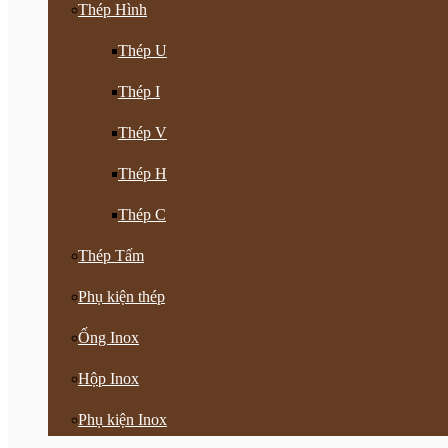
Thép Hình
Thép U
Thép I
Thép V
Thép H
Thép C
Thép Tấm
Phụ kiện thép
Ống Inox
Hộp Inox
Phụ kiện Inox