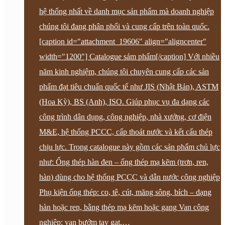
hệ thống nhất về danh mục sản phẩm mà doanh nghiệp
chúng tôi đang phân phối và cung cấp trên toàn quốc.
[caption id="attachment_19606" align="aligncenter"
width="1200"] Catalogue sảm phẩm[/caption] Với nhiều
năm kinh nghiệm, chúng tôi chuyên cung cấp các sản
phẩm đạt tiêu chuẩn quốc tế như JIS (Nhật Bản), ASTM
(Hoa Kỳ), BS (Anh), ISO. Giúp phục vụ đa dạng các
công trình dân dụng, công nghiệp, nhà xưởng, cơ điện
M&E, hệ thống PCCC, cấp thoát nước và kết cấu thép
chịu lực. Trong catalogue này gồm các sản phẩm chủ lực
như: Ống thép hàn đen – ống thép mạ kẽm (trơn, ren,
hàn) dùng cho hệ thống PCCC và dẫn nước công nghiệp
Phụ kiện ống thép: co, tê, cút, măng sông, bích – dạng
hàn hoặc ren, bằng thép mạ kẽm hoặc gang Van công
nghiệp: van bướm tay gạt,…