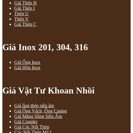
Giá Thép H
Giá Thép I
Thép U
Thép V
Giá Thép C
Giá Inox 201, 304, 316
Giá Ống Inox
Giá Hộp Inox
Giá Vật Tư Khoan Nhồi
Giá ống thép siêu âm
Giá Ống Vách, Ống Casing
Giá Măng Sông Siêu Âm
Giá Coupler
Giá Cóc Nối Thép
Cóc Nối Thép M12