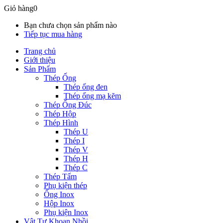
Giỏ hàng
0
Bạn chưa chọn sản phẩm nào
Tiếp tục mua hàng
Trang chủ
Giới thiệu
Sản Phẩm
Thép Ống
Thép ống đen
Thép ống mạ kẽm
Thép Ống Đúc
Thép Hộp
Thép Hình
Thép U
Thép I
Thép V
Thép H
Thép C
Thép Tấm
Phụ kiện thép
Ống Inox
Hộp Inox
Phụ kiện Inox
Vật Tư Khoan Nhồi