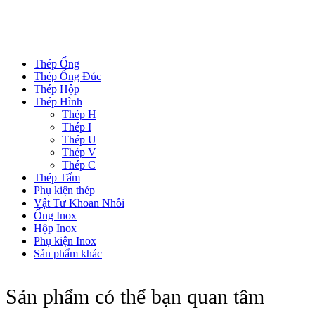
DANH MỤC SẢN PHẨM
Thép Ống
Thép Ống Đúc
Thép Hộp
Thép Hình
Thép H
Thép I
Thép U
Thép V
Thép C
Thép Tấm
Phụ kiện thép
Vật Tư Khoan Nhồi
Ống Inox
Hộp Inox
Phụ kiện Inox
Sản phẩm khác
Sản phẩm có thể bạn quan tâm