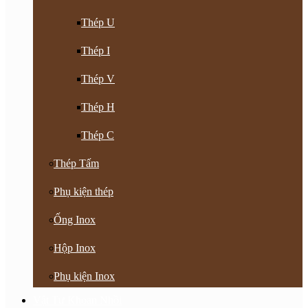
Thép U
Thép I
Thép V
Thép H
Thép C
Thép Tấm
Phụ kiện thép
Ống Inox
Hộp Inox
Phụ kiện Inox
Vật Tư Khoan Nhồi