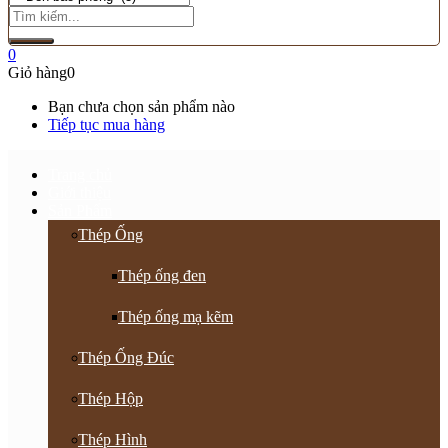
0
Giỏ hàng
0
Bạn chưa chọn sản phẩm nào
Tiếp tục mua hàng
Trang chủ
Giới thiệu
Sản Phẩm
Thép Ống
Thép ống đen
Thép ống mạ kẽm
Thép Ống Đúc
Thép Hộp
Thép Hình