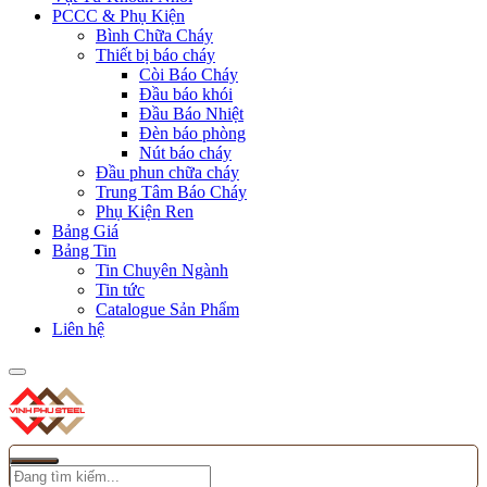
PCCC & Phụ Kiện
Bình Chữa Cháy
Thiết bị báo cháy
Còi Báo Cháy
Đầu báo khói
Đầu Báo Nhiệt
Đèn báo phòng
Nút báo cháy
Đầu phun chữa cháy
Trung Tâm Báo Cháy
Phụ Kiện Ren
Bảng Giá
Bảng Tin
Tin Chuyên Ngành
Tin tức
Catalogue Sản Phẩm
Liên hệ