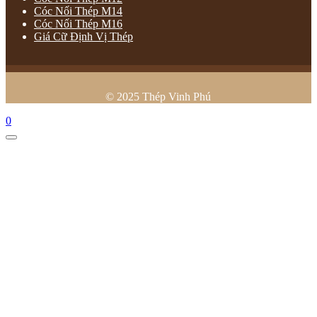
Cóc Nối Thép M14
Cóc Nối Thép M16
Giá Cữ Định Vị Thép
© 2025 Thép Vinh Phú
0