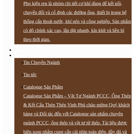
Phụ kiện ren là nhóm chi tiết cơ khí dùng để kết nối,
chuyển đổi và cố định các đường ống, thiết bị trong hệ
thống cấp thoát nước, khí nén và công nghiệp. Sản phẩm
có độ chính xác cao, lắp đặt nhanh, kín khít và bền bỉ
theo thời gian.
Bảng Giá
Bảng Tin
Tin Chuyên Ngành
Tin tức
Catalogue Sản Phẩm
Catalogue Sản Phẩm – Vật Tư Ngành PCCC, Ống Thép
& Kết Cấu Thép Thép Vinh Phú chào mừng Quý khách
hàng và Đối tác đến với Catalogue sản phẩm chuyên
ngành PCCC, ống thép và vật tư từ thép. Tài liệu được
biên soạn nhằm cung cấp cái nhìn toàn diện, đầy đủ và