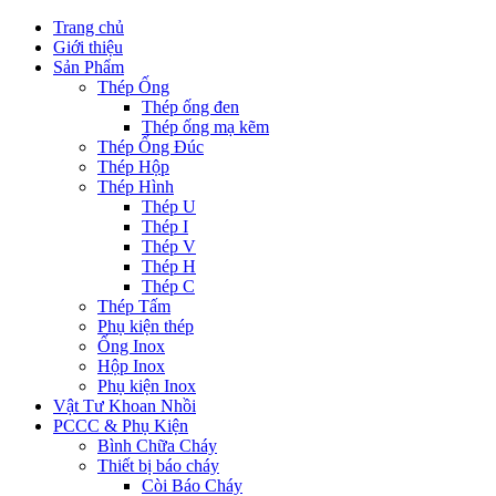
Trang chủ
Giới thiệu
Sản Phẩm
Thép Ống
Thép ống đen
Thép ống mạ kẽm
Thép Ống Đúc
Thép Hộp
Thép Hình
Thép U
Thép I
Thép V
Thép H
Thép C
Thép Tấm
Phụ kiện thép
Ống Inox
Hộp Inox
Phụ kiện Inox
Vật Tư Khoan Nhồi
PCCC & Phụ Kiện
Bình Chữa Cháy
Thiết bị báo cháy
Còi Báo Cháy