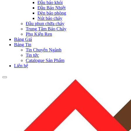
Đầu báo khói
Đầu Báo Nhiệt
Đèn báo phòng
Nút báo cháy
Đầu phun chữa cháy
Trung Tâm Báo Cháy
Phụ Kiện Ren
Bảng Giá
Bảng Tin
Tin Chuyên Ngành
Tin tức
Catalogue Sản Phẩm
Liên hệ