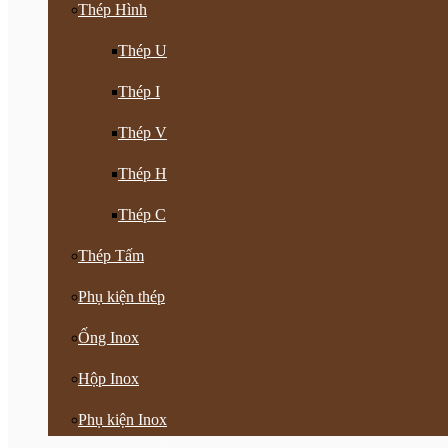
Thép Hình
Thép U
Thép I
Thép V
Thép H
Thép C
Thép Tấm
Phụ kiện thép
Ống Inox
Hộp Inox
Phụ kiện Inox