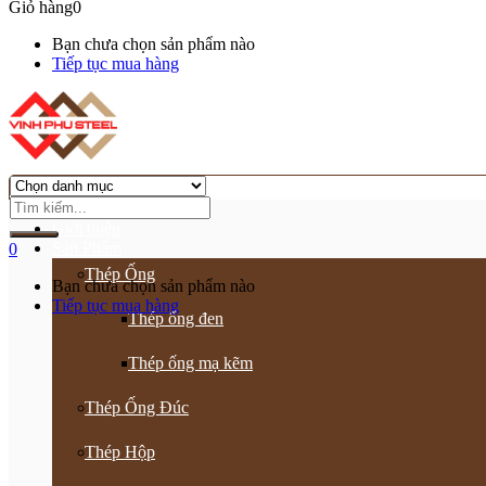
Giỏ hàng
0
Bạn chưa chọn sản phẩm nào
Tiếp tục mua hàng
Trang chủ
Giới thiệu
Sản Phẩm
0
Thép Ống
Bạn chưa chọn sản phẩm nào
Tiếp tục mua hàng
Thép ống đen
Thép ống mạ kẽm
Thép Ống Đúc
Thép Hộp