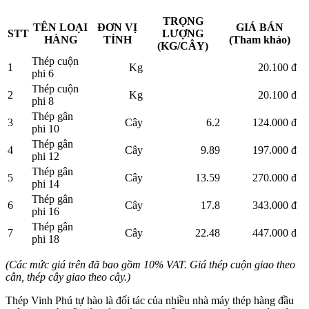
TRỌNG
TÊN LOẠI
ĐƠN VỊ
GIÁ BÁN
STT
LƯỢNG
HÀNG
TÍNH
(Tham khảo)
(KG/CÂY)
Thép cuộn
1
Kg
20.100 đ
phi 6
Thép cuộn
2
Kg
20.100 đ
phi 8
Thép gân
3
Cây
6.2
124.000 đ
phi 10
Thép gân
4
Cây
9.89
197.000 đ
phi 12
Thép gân
5
Cây
13.59
270.000 đ
phi 14
Thép gân
6
Cây
17.8
343.000 đ
phi 16
Thép gân
7
Cây
22.48
447.000 đ
phi 18
(Các mức giá trên đã bao gồm 10% VAT. Giá thép cuộn giao theo
cân, thép cây giao theo cây.)
Thép Vinh Phú tự hào là đối tác của nhiều nhà máy thép hàng đầu