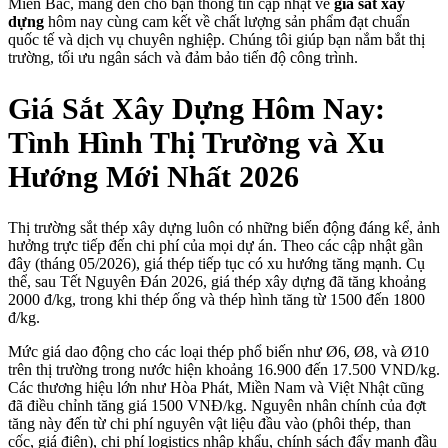
Miền Bắc, mang đến cho bạn thông tin cập nhật về
giá sắt xây
dựng
hôm nay cùng cam kết về chất lượng sản phẩm đạt chuẩn
quốc tế và dịch vụ chuyên nghiệp. Chúng tôi giúp bạn nắm bắt thị
trường, tối ưu ngân sách và đảm bảo tiến độ công trình.
Giá Sắt Xây Dựng Hôm Nay:
Tình Hình Thị Trường và Xu
Hướng Mới Nhất 2026
Thị trường sắt thép xây dựng luôn có những biến động đáng kể, ảnh
hưởng trực tiếp đến chi phí của mọi dự án. Theo các cập nhật gần
đây (tháng 05/2026), giá thép tiếp tục có xu hướng tăng mạnh. Cụ
thể, sau Tết Nguyên Đán 2026, giá thép xây dựng đã tăng khoảng
2000 đ/kg, trong khi thép ống và thép hình tăng từ 1500 đến 1800
đ/kg.
Mức giá dao động cho các loại thép phổ biến như Ø6, Ø8, và Ø10
trên thị trường trong nước hiện khoảng 16.900 đến 17.500 VND/kg.
Các thương hiệu lớn như Hòa Phát, Miền Nam và Việt Nhật cũng
đã điều chỉnh tăng giá 1500 VNĐ/kg. Nguyên nhân chính của đợt
tăng này đến từ chi phí nguyên vật liệu đầu vào (phôi thép, than
cốc, giá điện), chi phí logistics nhập khẩu, chính sách đẩy mạnh đầu