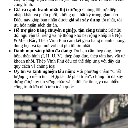
công trình.
Giá cả cạnh tranh nhất thị trường:
Chúng tôi trực tiếp
nhập khẩu và phân phối, không qua bất kỳ trung gian nào.
Điều này giúp bạn nhận được
giá sắt xây dựng
tốt nhất, tối
ưu hóa ngân sách dự án.
Hỗ trợ giao hàng chuyên nghiệp, tận công trình:
Sở hữu
đội ngũ vận tải riêng và hệ thống kho bãi rộng khắp Hà Nội
& Miền Bắc, Thép Vinh Phú cam kết giao hàng nhanh chóng,
đúng hẹn và tận nơi với chi phí tối ưu nhất.
Danh mục sản phẩm đa dạng:
Dù bạn cần thép ống, thép
hộp, thép hình (I, H, U, V), thép ống đúc, thép tấm hay vật tư
khoan nhồi, Thép Vinh Phú đều có thể đáp ứng với đầy đủ
quy cách và chủng loại.
Uy tín và kinh nghiệm lâu năm:
Với phương châm “Chất
lượng tạo niềm tin – Hợp tác để phát triển”, chúng tôi đã xây
dựng được uy tín vững chắc và là đối tác tin cậy của nhiều
công trình lớn nhỏ trên toàn quốc.