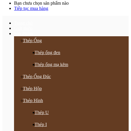
Bạn chưa chọn sản phẩm nào
Tiếp tục mua hàng
Trang chủ
Giới thiệu
Sản Phẩm
Thép Ống
Thép ống đen
Thép ống mạ kẽm
Thép Ống Đúc
Thép Hộp
Thép Hình
Thép U
Thép I