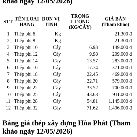
khảo ngày 12/05/2026)
TRỌNG
TÊN LOẠI
ĐƠN VỊ
GIÁ BÁN
STT
LƯỢNG
HÀNG
TÍNH
(Tham khảo)
(KG/CÂY)
1
Thép phi 6
Kg
21.300 đ
2
Thép phi 8
Kg
21.300 đ
3
Thép phi 10
Cây
6.93
149.000 đ
4
Thép phi 12
Cây
9.98
209.000 đ
5
Thép phi 14
Cây
13.57
283.000 đ
6
Thép phi 16
Cây
17.74
371.000 đ
7
Thép phi 18
Cây
22.45
469.000 đ
8
Thép phi 20
Cây
22.71
579.000 đ
9
Thép phi 22
Cây
33.52
700.000 đ
10
Thép phi 25
Cây
43.63
911.000 đ
11
Thép phi 28
Cây
54.81
1.145.000 đ
12
Thép phi 32
Cây
71.62
1.496.000 đ
Bảng giá thép xây dựng Hòa Phát (Tham
khảo ngày 12/05/2026)