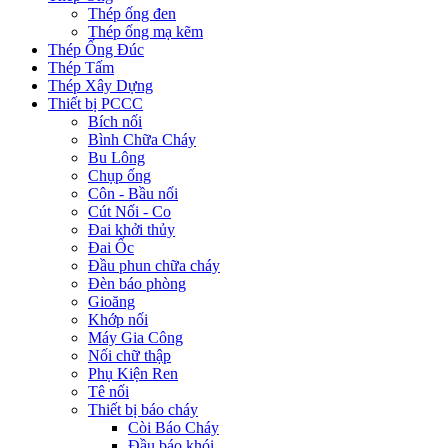
Thép ống đen
Thép ống mạ kẽm
Thép Ống Đúc
Thép Tấm
Thép Xây Dựng
Thiết bị PCCC
Bích nối
Bình Chữa Cháy
Bu Lông
Chụp ống
Côn - Bầu nối
Cút Nối - Co
Đai khởi thủy
Đai Ốc
Đầu phun chữa cháy
Đèn báo phòng
Gioăng
Khớp nối
Máy Gia Công
Nối chữ thập
Phụ Kiện Ren
Tê nối
Thiết bị báo cháy
Còi Báo Cháy
Đầu báo khói