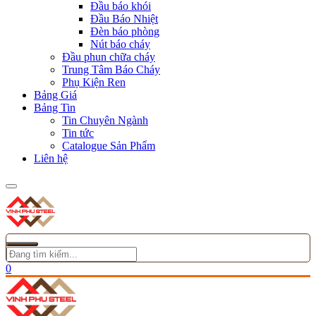
Đầu báo khói
Đầu Báo Nhiệt
Đèn báo phòng
Nút báo cháy
Đầu phun chữa cháy
Trung Tâm Báo Cháy
Phụ Kiện Ren
Bảng Giá
Bảng Tin
Tin Chuyên Ngành
Tin tức
Catalogue Sản Phẩm
Liên hệ
0