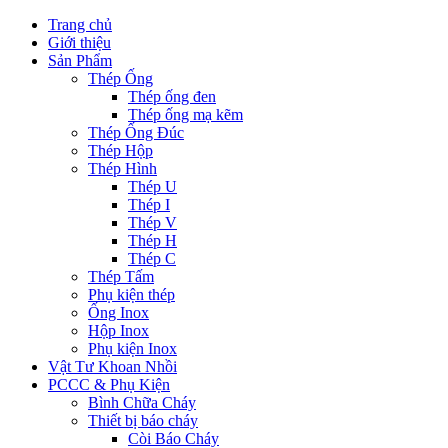
Trang chủ
Giới thiệu
Sản Phẩm
Thép Ống
Thép ống đen
Thép ống mạ kẽm
Thép Ống Đúc
Thép Hộp
Thép Hình
Thép U
Thép I
Thép V
Thép H
Thép C
Thép Tấm
Phụ kiện thép
Ống Inox
Hộp Inox
Phụ kiện Inox
Vật Tư Khoan Nhồi
PCCC & Phụ Kiện
Bình Chữa Cháy
Thiết bị báo cháy
Còi Báo Cháy