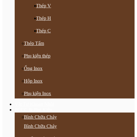
Thép V
Thép H
Thép C
Thép Tấm
Phụ kiện thép
Ống Inox
Hộp Inox
Phụ kiện Inox
Vật Tư Khoan Nhồi
PCCC & Phụ Kiện
Bình Chữa Cháy
Bình Chữa Cháy