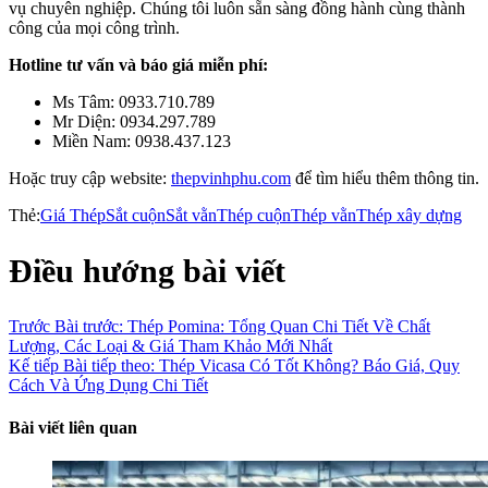
vụ chuyên nghiệp. Chúng tôi luôn sẵn sàng đồng hành cùng thành
công của mọi công trình.
Hotline tư vấn và báo giá miễn phí:
Ms Tâm: 0933.710.789
Mr Diện: 0934.297.789
Miền Nam: 0938.437.123
Hoặc truy cập website:
thepvinhphu.com
để tìm hiểu thêm thông tin.
Thẻ:
Giá Thép
Sắt cuộn
Sắt vằn
Thép cuộn
Thép vằn
Thép xây dựng
Điều hướng bài viết
Trước
Bài trước:
Thép Pomina: Tổng Quan Chi Tiết Về Chất
Lượng, Các Loại & Giá Tham Khảo Mới Nhất
Kế tiếp
Bài tiếp theo:
Thép Vicasa Có Tốt Không? Báo Giá, Quy
Cách Và Ứng Dụng Chi Tiết
Bài viết liên quan