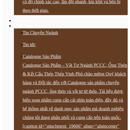
có độ chính xác cao, lắp đặt nhanh, kín khít và bền bỉ
theo thời gian.
Bảng Giá
Bảng Tin
Tin Chuyên Ngành
Tin tức
Catalogue Sản Phẩm
Catalogue Sản Phẩm – Vật Tư Ngành PCCC, Ống Thép
& Kết Cấu Thép Thép Vinh Phú chào mừng Quý khách
hàng và Đối tác đến với Catalogue sản phẩm chuyên
ngành PCCC, ống thép và vật tư từ thép. Tài liệu được
biên soạn nhằm cung cấp cái nhìn toàn diện, đầy đủ và
hệ thống nhất về danh mục sản phẩm mà doanh nghiệp
chúng tôi đang phân phối và cung cấp trên toàn quốc.
[caption id="attachment_19606" align="aligncenter"