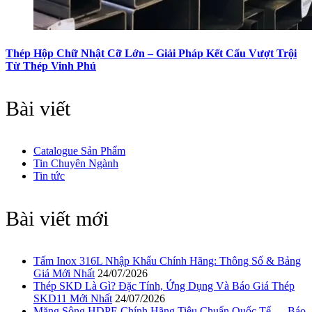
Thép Hộp Chữ Nhật Cỡ Lớn – Giải Pháp Kết Cấu Vượt Trội
Từ Thép Vinh Phú
Bài viết
Catalogue Sản Phẩm
Tin Chuyên Ngành
Tin tức
Bài viết mới
Tấm Inox 316L Nhập Khẩu Chính Hãng: Thông Số & Bảng
Giá Mới Nhất
24/07/2026
Thép SKD Là Gì? Đặc Tính, Ứng Dụng Và Báo Giá Thép
SKD11 Mới Nhất
24/07/2026
Măng Sông HDPE Chính Hãng Tiêu Chuẩn Quốc Tế — Báo