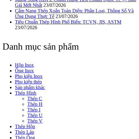
Giá Mới Nhất
23/07/2026
Cẩm Nang Thép Xoắn Toàn Diện: Phân Loại, Thông Số Và
Ứng Dụng Thực Tế
23/07/2026
Tiêu Chuẩn Thép Hình Phổ Biến: TCVN, JIS, ASTM
23/07/2026
Danh mục sản phẩm
Hộp Inox
Ống Inox
Phụ kiện Inox
Phụ kiện thép
Sản phẩm khác
Thép Hình
Thép C
Thép H
Thép I
Thép U
Thép V
Thép Hộp
Thép Láp
Thép Ống