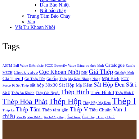
Đầu Báo Nhiệt
Nút báo cháy
Trung Tâm Báo Cháy
Van
Vật Tư Khoan Nhồi
Tags
Catalogue
ASTM
Ball Valve
Biện pháp PCCC
Butterfly Valve
Bảng tra thép hình
Catolo
Giá Thép
Cọc Khoan Nhồi
Check valve
MECH
DIN
Giá thép hình
Giá Thép I
Mặt Bích
Giá Thép Tấm
Giá Ống Thép
Mạ Kẽm Nhúng Nóng
PCCC
Sắt Hộp Đen
Sắt i
sắt hộp 30x30
Sắt Hộp Mạ Kẽm
Posco
Rỉ Sét Thép
Thép Hình
Thép Hình I
Sắt U
Thép An Khánh
Thép Cán Nguội
Thép Hình U
Thép I
Thép Hộp
Thép Hòa Phát
Thép Hộp Mạ Kẽm
Thép Tấm
Thép V
Van 1
Thép tấm gân
Tiêu Chuẩn
Thép La
chiều
Van Bi
Van Bướm
Xu hướng thép
Ống Inox
Ống Thép Trung Quốc