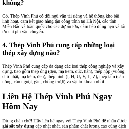
không?
Có. Thép Vinh Phú có đội ngũ vận tải riêng và hệ thống kho bãi
linh hoạt, cam kết giao hàng tận công trình tại Hà Nội, các tỉnh
Miền Bắc và toàn quốc cho các dự án lớn, đảm bảo đúng hẹn và tối
ưu chi phí vận chuyển.
4. Thép Vinh Phú cung cấp những loại
thép xây dựng nào?
Thép Vinh Phú cung cấp đa dạng các loại thép công nghiệp và xây
dựng, bao gồm thép ống (đen, mạ kẽm, đúc, hàn), thép hộp (vuông,
chữ nhật, mạ kẽm, đen), thép hình (I, H, U, V, L, Z), thép tấm (cán
nóng, cán nguội, gân, chống trượt) và vật tư khoan nhồi.
Liên Hệ Thép Vinh Phú Ngay
Hôm Nay
Đừng chần chừ! Hãy liên hệ ngay với Thép Vinh Phú để nhận được
giá sắt xây dựng
cập nhật nhất, sản phẩm chất lượng cao cùng dịch