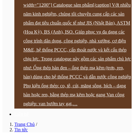
width="1200"] Catalogue sảm phẩm[/caption] Với nhiều
năm kinh nghiệm, chúng tôi chuyên cung cấp các sản
phẩm đạt tiêu chuẩn quốc tế như JIS (Nhật Bản), ASTM
(Hoa Kỳ), BS (Anh), ISO. Giúp phục vụ đa dạng các
công trình dân dụng, công nghiệp, nhà xưởng, cơ điện
M&E, hệ thống PCCC, cấp thoát nước và kết cấu thép
chịu lực. Trong catalogue này gồm các sản phẩm chủ lực
như: Ống thép hàn đen – ống thép mạ kẽm (trơn, ren,
hàn) dùng cho hệ thống PCCC và dẫn nước công nghiệp
Phụ kiện ống thép: co, tê, cút, măng sông, bích – dạng
hàn hoặc ren, bằng thép mạ kẽm hoặc gang Van công
nghiệp: van bướm tay gạt,…
Liên hệ
Trang Chủ
/
Tin tức