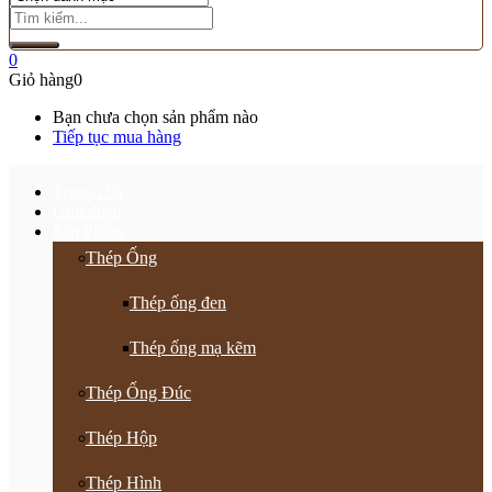
0
Giỏ hàng
0
Bạn chưa chọn sản phẩm nào
Tiếp tục mua hàng
Trang chủ
Giới thiệu
Sản Phẩm
Thép Ống
Thép ống đen
Thép ống mạ kẽm
Thép Ống Đúc
Thép Hộp
Thép Hình