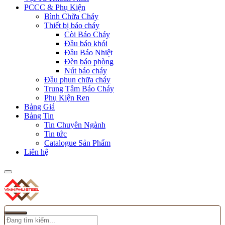
PCCC & Phụ Kiện
Bình Chữa Cháy
Thiết bị báo cháy
Còi Báo Cháy
Đầu báo khói
Đầu Báo Nhiệt
Đèn báo phòng
Nút báo cháy
Đầu phun chữa cháy
Trung Tâm Báo Cháy
Phụ Kiện Ren
Bảng Giá
Bảng Tin
Tin Chuyên Ngành
Tin tức
Catalogue Sản Phẩm
Liên hệ