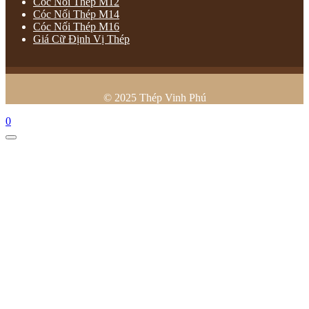
Cóc Nối Thép M12
Cóc Nối Thép M14
Cóc Nối Thép M16
Giá Cữ Định Vị Thép
© 2025 Thép Vinh Phú
0