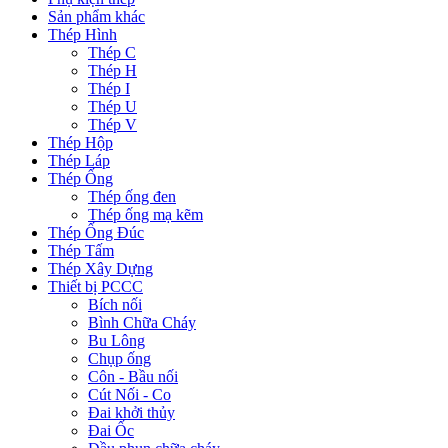
Sản phẩm khác
Thép Hình
Thép C
Thép H
Thép I
Thép U
Thép V
Thép Hộp
Thép Láp
Thép Ống
Thép ống đen
Thép ống mạ kẽm
Thép Ống Đúc
Thép Tấm
Thép Xây Dựng
Thiết bị PCCC
Bích nối
Bình Chữa Cháy
Bu Lông
Chụp ống
Côn - Bầu nối
Cút Nối - Co
Đai khởi thủy
Đai Ốc