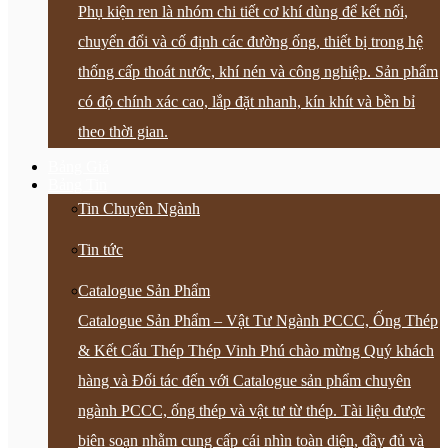
Phụ kiện ren là nhóm chi tiết cơ khí dùng để kết nối,
chuyển đổi và cố định các đường ống, thiết bị trong hệ
thống cấp thoát nước, khí nén và công nghiệp. Sản phẩm
có độ chính xác cao, lắp đặt nhanh, kín khít và bền bỉ
theo thời gian.
Bảng Giá
Bảng Tin
Tin Chuyên Ngành
Tin tức
Catalogue Sản Phẩm
Catalogue Sản Phẩm – Vật Tư Ngành PCCC, Ống Thép
& Kết Cấu Thép Thép Vinh Phú chào mừng Quý khách
hàng và Đối tác đến với Catalogue sản phẩm chuyên
ngành PCCC, ống thép và vật tư từ thép. Tài liệu được
biên soạn nhằm cung cấp cái nhìn toàn diện, đầy đủ và