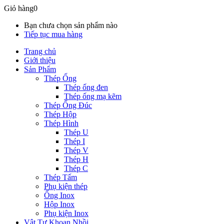
Giỏ hàng
0
Bạn chưa chọn sản phẩm nào
Tiếp tục mua hàng
Trang chủ
Giới thiệu
Sản Phẩm
Thép Ống
Thép ống đen
Thép ống mạ kẽm
Thép Ống Đúc
Thép Hộp
Thép Hình
Thép U
Thép I
Thép V
Thép H
Thép C
Thép Tấm
Phụ kiện thép
Ống Inox
Hộp Inox
Phụ kiện Inox
Vật Tư Khoan Nhồi