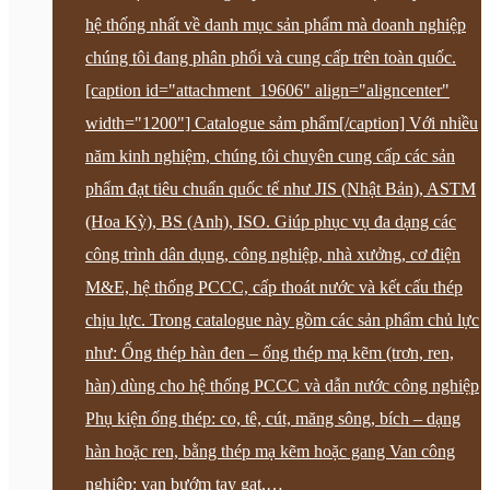
hệ thống nhất về danh mục sản phẩm mà doanh nghiệp
chúng tôi đang phân phối và cung cấp trên toàn quốc.
[caption id="attachment_19606" align="aligncenter"
width="1200"] Catalogue sảm phẩm[/caption] Với nhiều
năm kinh nghiệm, chúng tôi chuyên cung cấp các sản
phẩm đạt tiêu chuẩn quốc tế như JIS (Nhật Bản), ASTM
(Hoa Kỳ), BS (Anh), ISO. Giúp phục vụ đa dạng các
công trình dân dụng, công nghiệp, nhà xưởng, cơ điện
M&E, hệ thống PCCC, cấp thoát nước và kết cấu thép
chịu lực. Trong catalogue này gồm các sản phẩm chủ lực
như: Ống thép hàn đen – ống thép mạ kẽm (trơn, ren,
hàn) dùng cho hệ thống PCCC và dẫn nước công nghiệp
Phụ kiện ống thép: co, tê, cút, măng sông, bích – dạng
hàn hoặc ren, bằng thép mạ kẽm hoặc gang Van công
nghiệp: van bướm tay gạt,…