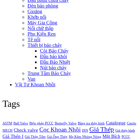
Đầu phun chữa cháy
Đèn báo phòng
Gioăng
Khớp nối
Máy Gia Công
Nối chữ thập
Phụ Kiện Ren
Tê nối
Thiết bị báo cháy
Còi Báo Cháy
Đầu báo khói
Đầu Báo Nhiệt
Nút báo cháy
Trung Tâm Báo Cháy
Van
Vật Tư Khoan Nhồi
Tags
Catalogue
ASTM
Ball Valve
Biện pháp PCCC
Butterfly Valve
Bảng tra thép hình
Catolo
Giá Thép
Cọc Khoan Nhồi
Check valve
MECH
DIN
Giá thép hình
Giá Thép I
Mặt Bích
Giá Thép Tấm
Giá Ống Thép
Mạ Kẽm Nhúng Nóng
PCCC