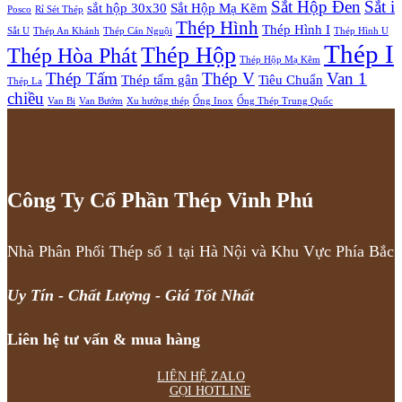
Sắt Hộp Đen
Sắt i
sắt hộp 30x30
Sắt Hộp Mạ Kẽm
Posco
Rỉ Sét Thép
Thép Hình
Thép Hình I
Sắt U
Thép An Khánh
Thép Cán Nguội
Thép Hình U
Thép I
Thép Hộp
Thép Hòa Phát
Thép Hộp Mạ Kẽm
Thép Tấm
Thép V
Van 1
Thép tấm gân
Tiêu Chuẩn
Thép La
chiều
Van Bi
Van Bướm
Xu hướng thép
Ống Inox
Ống Thép Trung Quốc
Công Ty Cổ Phần Thép Vinh Phú
Nhà Phân Phối Thép số 1 tại Hà Nội và Khu Vực Phía Bắc
Uy Tín - Chất Lượng - Giá Tốt Nhất
Liên hệ tư vấn & mua hàng
LIÊN HỆ ZALO
GỌI HOTLINE