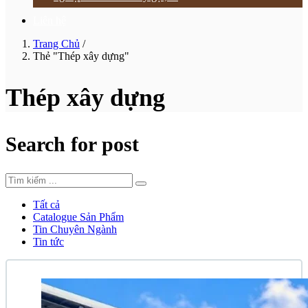
Liên hệ
Trang Chủ
/
Thẻ "Thép xây dựng"
Thép xây dựng
Search for post
Tất cả
Catalogue Sản Phẩm
Tin Chuyên Ngành
Tin tức