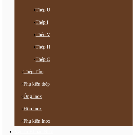
Thép U
Thép I
Thép V
Thép H
Thép C
Thép Tấm
Phụ kiện thép
Ống Inox
Hộp Inox
Phụ kiện Inox
Vật Tư Khoan Nhồi