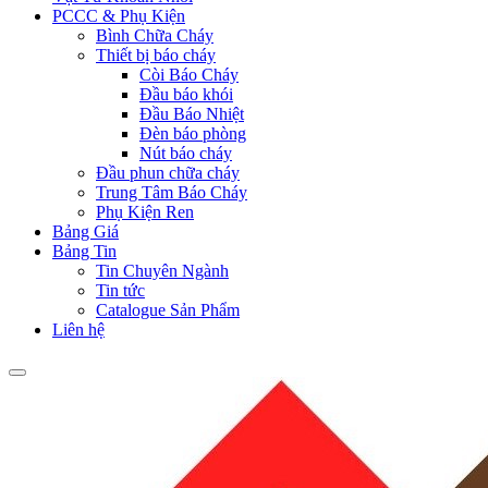
PCCC & Phụ Kiện
Bình Chữa Cháy
Thiết bị báo cháy
Còi Báo Cháy
Đầu báo khói
Đầu Báo Nhiệt
Đèn báo phòng
Nút báo cháy
Đầu phun chữa cháy
Trung Tâm Báo Cháy
Phụ Kiện Ren
Bảng Giá
Bảng Tin
Tin Chuyên Ngành
Tin tức
Catalogue Sản Phẩm
Liên hệ