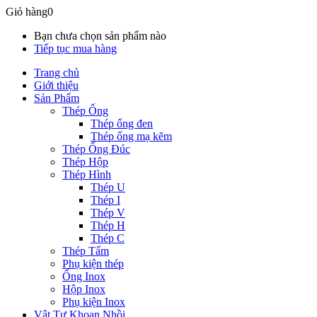
Giỏ hàng
0
Bạn chưa chọn sản phẩm nào
Tiếp tục mua hàng
Trang chủ
Giới thiệu
Sản Phẩm
Thép Ống
Thép ống đen
Thép ống mạ kẽm
Thép Ống Đúc
Thép Hộp
Thép Hình
Thép U
Thép I
Thép V
Thép H
Thép C
Thép Tấm
Phụ kiện thép
Ống Inox
Hộp Inox
Phụ kiện Inox
Vật Tư Khoan Nhồi