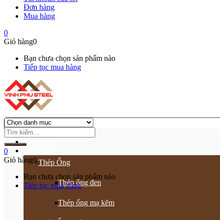
Đơn hàng
Mua hàng
0
Giỏ hàng
0
Bạn chưa chọn sản phẩm nào
Tiếp tục mua hàng
Trang chủ
Giới thiệu
Sản Phẩm
0
Giỏ hàng
0
Thép Ống
Bạn chưa chọn sản phẩm nào
Thép ống đen
Tiếp tục mua hàng
Thép ống mạ kẽm