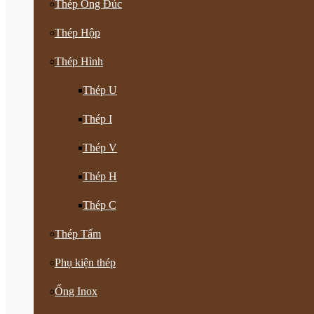
Thép Ống Đúc
Thép Hộp
Thép Hình
Thép U
Thép I
Thép V
Thép H
Thép C
Thép Tấm
Phụ kiện thép
Ống Inox