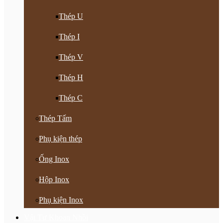
Thép U
Thép I
Thép V
Thép H
Thép C
Thép Tấm
Phụ kiện thép
Ống Inox
Hộp Inox
Phụ kiện Inox
Vật Tư Khoan Nhồi