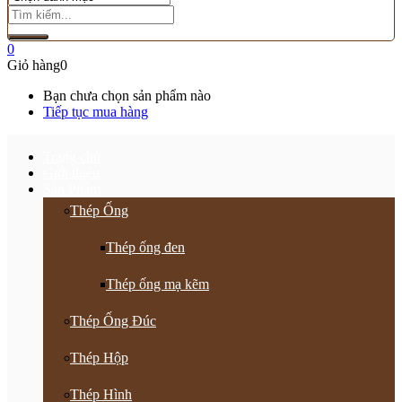
0
Giỏ hàng
0
Bạn chưa chọn sản phẩm nào
Tiếp tục mua hàng
Trang chủ
Giới thiệu
Sản Phẩm
Thép Ống
Thép ống đen
Thép ống mạ kẽm
Thép Ống Đúc
Thép Hộp
Thép Hình