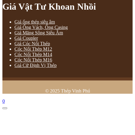
Giá Vật Tư Khoan Nhồi
Giá ống thép siêu âm
Giá Ống Vách, Ống Casing
Giá Măng Sông Siêu Âm
Giá Coupler
Giá Cóc Nối Thép
Cóc Nối Thép M12
Cóc Nối Thép M14
Cóc Nối Thép M16
Giá Cữ Định Vị Thép
© 2025 Thép Vinh Phú
0