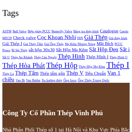
Tags
Catalogue
ASTM
Ball Valve
Biện pháp PCCC
Butterfly Valve
Bảng tra thép hình
Catolo
Giá Thép
Cọc Khoan Nhồi
Check valve
MECH
DIN
Giá thép hình
Giá Thép I
Mặt Bích
Giá Thép Tấm
Giá Ống Thép
Mạ Kẽm Nhúng Nóng
PCCC
Sắt Hộp Đen
Sắt i
sắt hộp 30x30
Sắt Hộp Mạ Kẽm
Posco
Rỉ Sét Thép
Thép Hình
Thép Hình I
Sắt U
Thép An Khánh
Thép Cán Nguội
Thép Hình U
Thép I
Thép Hộp
Thép Hòa Phát
Thép Hộp Mạ Kẽm
Thép Tấm
Thép V
Van 1
Thép tấm gân
Tiêu Chuẩn
Thép La
chiều
Van Bi
Van Bướm
Xu hướng thép
Ống Inox
Ống Thép Trung Quốc
Công Ty Cổ Phần Thép Vinh Phú
Nhà Phân Phối Thép số 1 tại Hà Nội và Khu Vực Phía Bắc