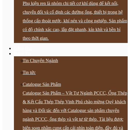
Phụ kiện ren là nhóm chi tiết cơ khí dùng để kết nối,
chuyển đổi và cố định các đường ống, thiết bị trong hệ
thống cấp thoát nước, khí nén và công nghiệp. Sản phẩm
có độ chính xác cao, lắp đặt nhanh, kín khít và bền bỉ
theo thời gian.
Bảng Giá
Bảng Tin
Tin Chuyên Ngành
Tin tức
Catalogue Sản Phẩm
Catalogue Sản Phẩm – Vật Tư Ngành PCCC, Ống Thép
& Kết Cấu Thép Thép Vinh Phú chào mừng Quý khách
hàng và Đối tác đến với Catalogue sản phẩm chuyên
ngành PCCC, ống thép và vật tư từ thép. Tài liệu được
biên soạn nhằm cung cấp cái nhìn toàn diện, đầy đủ và