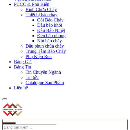
PCCC & Phụ Kiện
Bình Chữa Cháy
Thiết bị báo cháy
Còi Báo Cháy
Đầu báo khói
Đầu Báo Nhiệt
Đèn báo phòng
Nút báo cháy
Đầu phun chữa cháy
Trung Tâm Báo Cháy
Phụ Kiện Ren
Bảng Giá
Bảng Tin
Tin Chuyên Ngành
Tin tức
Catalogue Sản Phẩm
Liên hệ