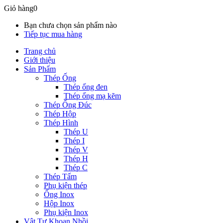
Giỏ hàng
0
Bạn chưa chọn sản phẩm nào
Tiếp tục mua hàng
Trang chủ
Giới thiệu
Sản Phẩm
Thép Ống
Thép ống đen
Thép ống mạ kẽm
Thép Ống Đúc
Thép Hộp
Thép Hình
Thép U
Thép I
Thép V
Thép H
Thép C
Thép Tấm
Phụ kiện thép
Ống Inox
Hộp Inox
Phụ kiện Inox
Vật Tư Khoan Nhồi