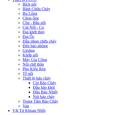
Bích nối
Bình Chữa Cháy
Bu Lông
Chụp ống
Côn - Bầu nối
Cút Nối - Co
Đai khởi thủy
Đai Ốc
Đầu phun chữa cháy
Đèn báo phòng
Gioăng
Khớp nối
Máy Gia Công
Nối chữ thập
Phụ Kiện Ren
Tê nối
Thiết bị báo cháy
Còi Báo Cháy
Đầu báo khói
Đầu Báo Nhiệt
Nút báo cháy
Trung Tâm Báo Cháy
Van
Vật Tư Khoan Nhồi