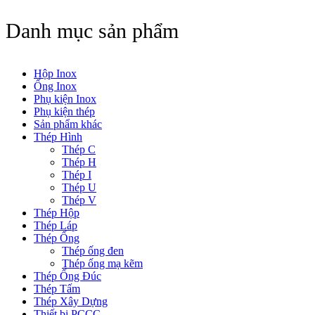
Danh mục sản phẩm
Hộp Inox
Ống Inox
Phụ kiện Inox
Phụ kiện thép
Sản phẩm khác
Thép Hình
Thép C
Thép H
Thép I
Thép U
Thép V
Thép Hộp
Thép Láp
Thép Ống
Thép ống đen
Thép ống mạ kẽm
Thép Ống Đúc
Thép Tấm
Thép Xây Dựng
Thiết bị PCCC