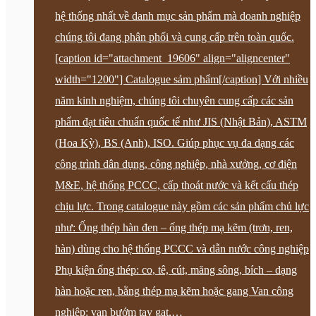
hệ thống nhất về danh mục sản phẩm mà doanh nghiệp
chúng tôi đang phân phối và cung cấp trên toàn quốc.
[caption id="attachment_19606" align="aligncenter"
width="1200"] Catalogue sảm phẩm[/caption] Với nhiều
năm kinh nghiệm, chúng tôi chuyên cung cấp các sản
phẩm đạt tiêu chuẩn quốc tế như JIS (Nhật Bản), ASTM
(Hoa Kỳ), BS (Anh), ISO. Giúp phục vụ đa dạng các
công trình dân dụng, công nghiệp, nhà xưởng, cơ điện
M&E, hệ thống PCCC, cấp thoát nước và kết cấu thép
chịu lực. Trong catalogue này gồm các sản phẩm chủ lực
như: Ống thép hàn đen – ống thép mạ kẽm (trơn, ren,
hàn) dùng cho hệ thống PCCC và dẫn nước công nghiệp
Phụ kiện ống thép: co, tê, cút, măng sông, bích – dạng
hàn hoặc ren, bằng thép mạ kẽm hoặc gang Van công
nghiệp: van bướm tay gạt,…