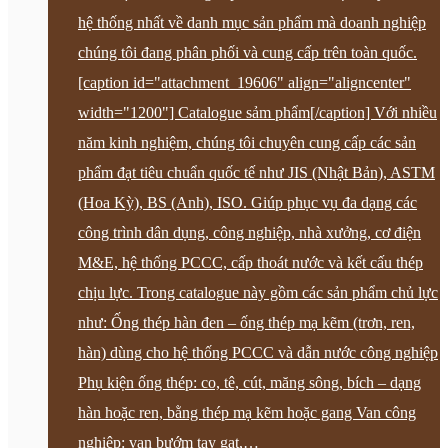
hệ thống nhất về danh mục sản phẩm mà doanh nghiệp
chúng tôi đang phân phối và cung cấp trên toàn quốc.
[caption id="attachment_19606" align="aligncenter"
width="1200"] Catalogue sảm phẩm[/caption] Với nhiều
năm kinh nghiệm, chúng tôi chuyên cung cấp các sản
phẩm đạt tiêu chuẩn quốc tế như JIS (Nhật Bản), ASTM
(Hoa Kỳ), BS (Anh), ISO. Giúp phục vụ đa dạng các
công trình dân dụng, công nghiệp, nhà xưởng, cơ điện
M&E, hệ thống PCCC, cấp thoát nước và kết cấu thép
chịu lực. Trong catalogue này gồm các sản phẩm chủ lực
như: Ống thép hàn đen – ống thép mạ kẽm (trơn, ren,
hàn) dùng cho hệ thống PCCC và dẫn nước công nghiệp
Phụ kiện ống thép: co, tê, cút, măng sông, bích – dạng
hàn hoặc ren, bằng thép mạ kẽm hoặc gang Van công
nghiệp: van bướm tay gạt,…