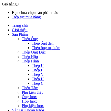
Giỏ hàng
0
Bạn chưa chọn sản phẩm nào
Tiếp tục mua hàng
Trang chủ
Giới thiệu
Sản Phẩm
Thép Ống
Thép ống đen
Thép ống mạ kẽm
Thép Ống Đúc
Thép Hộp
Thép Hình
Thép U
Thép I
Thép V
Thép H
Thép C
Thép Tấm
Phụ kiện thép
Ống Inox
Hộp Inox
Phụ kiện Inox
Vật Tư Khoan Nhồi