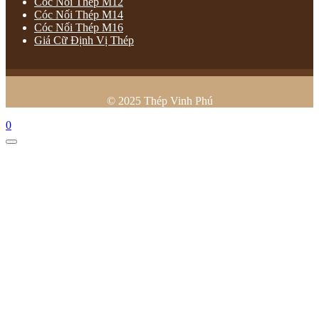
Cóc Nối Thép M12
Cóc Nối Thép M14
Cóc Nối Thép M16
Giá Cữ Định Vị Thép
© 2025 Thép Vinh Phú
0