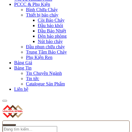
PCCC & Phụ Kiện
Bình Chữa Cháy
Thiết bị báo cháy
Còi Báo Cháy
Đầu báo khói
Đầu Báo Nhiệt
Đèn báo phòng
Nút báo cháy
Đầu phun chữa cháy
Trung Tâm Báo Cháy
Phụ Kiện Ren
Bảng Giá
Bảng Tin
Tin Chuyên Ngành
Tin tức
Catalogue Sản Phẩm
Liên hệ