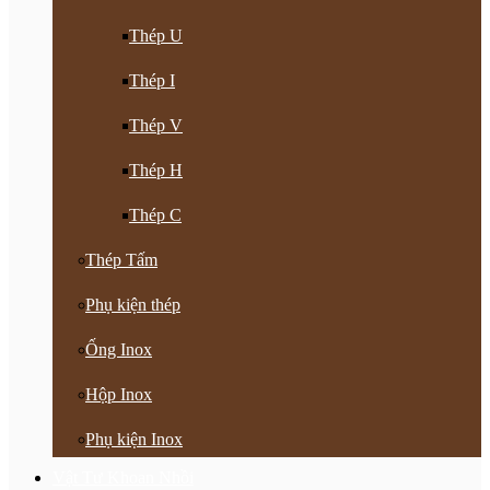
Thép U
Thép I
Thép V
Thép H
Thép C
Thép Tấm
Phụ kiện thép
Ống Inox
Hộp Inox
Phụ kiện Inox
Vật Tư Khoan Nhồi