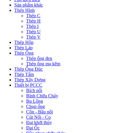
Sản phẩm khác
Thép Hình
Thép C
Thép H
Thép I
Thép U
Thép V
Thép Hộp
Thép Láp
Thép Ống
Thép ống đen
Thép ống mạ kẽm
Thép Ống Đúc
Thép Tấm
Thép Xây Dựng
Thiết bị PCCC
Bích nối
Bình Chữa Cháy
Bu Lông
Chụp ống
Côn - Bầu nối
Cút Nối - Co
Đai khởi thủy
Đai Ốc