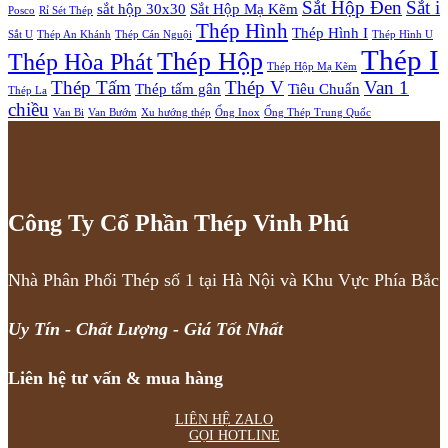
Sắt Hộp Đen
Sắt i
sắt hộp 30x30
Sắt Hộp Mạ Kẽm
Posco
Rỉ Sét Thép
Thép Hình
Thép Hình I
Sắt U
Thép An Khánh
Thép Cán Nguội
Thép Hình U
Thép I
Thép Hộp
Thép Hòa Phát
Thép Hộp Mạ Kẽm
Thép Tấm
Thép V
Van 1
Thép tấm gân
Tiêu Chuẩn
Thép La
chiều
Van Bi
Van Bướm
Xu hướng thép
Ống Inox
Ống Thép Trung Quốc
Công Ty Cổ Phần Thép Vinh Phú
Nhà Phân Phối Thép số 1 tại Hà Nội và Khu Vực Phía Bắc
Uy Tín - Chất Lượng - Giá Tốt Nhất
Liên hệ tư vấn & mua hàng
LIÊN HỆ ZALO
GỌI HOTLINE