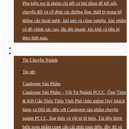
Phụ kiện ren là nhóm chi tiết cơ khí dùng để kết nối,
chuyển đổi và cố định các đường ống, thiết bị trong hệ
thống cấp thoát nước, khí nén và công nghiệp. Sản phẩm
có độ chính xác cao, lắp đặt nhanh, kín khít và bền bỉ
theo thời gian.
Bảng Giá
Bảng Tin
Tin Chuyên Ngành
Tin tức
Catalogue Sản Phẩm
Catalogue Sản Phẩm – Vật Tư Ngành PCCC, Ống Thép
& Kết Cấu Thép Thép Vinh Phú chào mừng Quý khách
hàng và Đối tác đến với Catalogue sản phẩm chuyên
ngành PCCC, ống thép và vật tư từ thép. Tài liệu được
biên soạn nhằm cung cấp cái nhìn toàn diện, đầy đủ và