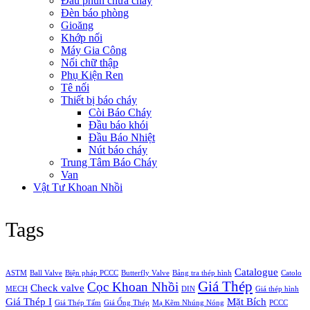
Đầu phun chữa cháy
Đèn báo phòng
Gioăng
Khớp nối
Máy Gia Công
Nối chữ thập
Phụ Kiện Ren
Tê nối
Thiết bị báo cháy
Còi Báo Cháy
Đầu báo khói
Đầu Báo Nhiệt
Nút báo cháy
Trung Tâm Báo Cháy
Van
Vật Tư Khoan Nhồi
Tags
Catalogue
ASTM
Ball Valve
Biện pháp PCCC
Butterfly Valve
Bảng tra thép hình
Catolo
Giá Thép
Cọc Khoan Nhồi
Check valve
MECH
DIN
Giá thép hình
Giá Thép I
Mặt Bích
Giá Thép Tấm
Giá Ống Thép
Mạ Kẽm Nhúng Nóng
PCCC