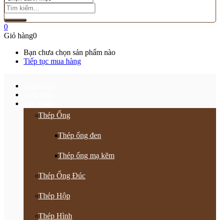
0
Giỏ hàng
0
Bạn chưa chọn sản phẩm nào
Tiếp tục mua hàng
Trang chủ
Giới thiệu
Sản Phẩm
Thép Ống
Thép ống đen
Thép ống mạ kẽm
Thép Ống Đúc
Thép Hộp
Thép Hình