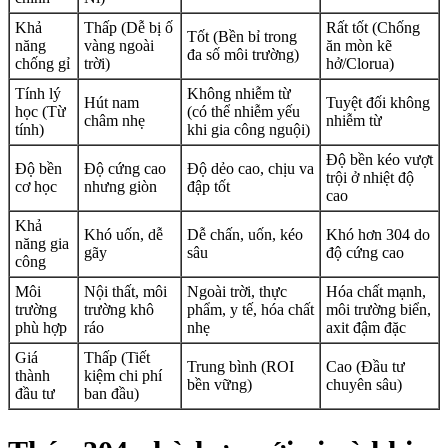
Khả
Thấp (Dễ bị ố
Rất tốt (Chống
Tốt (Bền bỉ trong
năng
vàng ngoài
ăn mòn kẽ
đa số môi trường)
chống gỉ
trời)
hở/Clorua)
Tính lý
Không nhiễm từ
Hút nam
Tuyệt đối không
học (Từ
(có thể nhiễm yếu
châm nhẹ
nhiễm từ
tính)
khi gia công nguội)
Độ bền kéo vượt
Độ bền
Độ cứng cao
Độ dẻo cao, chịu va
trội ở nhiệt độ
cơ học
nhưng giòn
đập tốt
cao
Khả
Khó uốn, dễ
Dễ chấn, uốn, kéo
Khó hơn 304 do
năng gia
gãy
sâu
độ cứng cao
công
Môi
Nội thất, môi
Ngoài trời, thực
Hóa chất mạnh,
trường
trường khô
phẩm, y tế, hóa chất
môi trường biển,
phù hợp
ráo
nhẹ
axit đậm đặc
Giá
Thấp (Tiết
Trung bình (ROI
Cao (Đầu tư
thành
kiệm chi phí
bền vững)
chuyên sâu)
đầu tư
ban đầu)