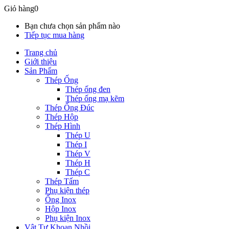
Giỏ hàng
0
Bạn chưa chọn sản phẩm nào
Tiếp tục mua hàng
Trang chủ
Giới thiệu
Sản Phẩm
Thép Ống
Thép ống đen
Thép ống mạ kẽm
Thép Ống Đúc
Thép Hộp
Thép Hình
Thép U
Thép I
Thép V
Thép H
Thép C
Thép Tấm
Phụ kiện thép
Ống Inox
Hộp Inox
Phụ kiện Inox
Vật Tư Khoan Nhồi