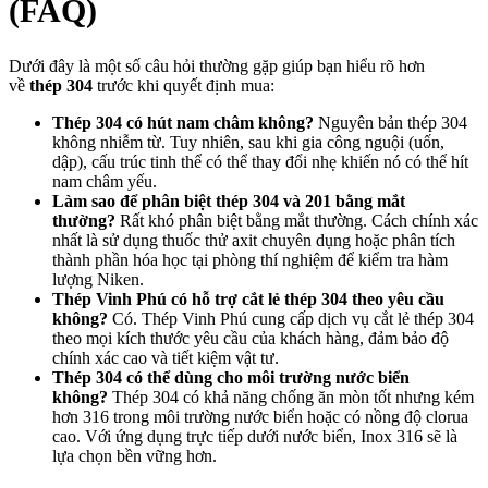
(FAQ)
Dưới đây là một số câu hỏi thường gặp giúp bạn hiểu rõ hơn
về
thép 304
trước khi quyết định mua:
Thép 304 có hút nam châm không?
Nguyên bản thép 304
không nhiễm từ. Tuy nhiên, sau khi gia công nguội (uốn,
dập), cấu trúc tinh thể có thể thay đổi nhẹ khiến nó có thể hít
nam châm yếu.
Làm sao để phân biệt thép 304 và 201 bằng mắt
thường?
Rất khó phân biệt bằng mắt thường. Cách chính xác
nhất là sử dụng thuốc thử axit chuyên dụng hoặc phân tích
thành phần hóa học tại phòng thí nghiệm để kiểm tra hàm
lượng Niken.
Thép Vinh Phú có hỗ trợ cắt lẻ thép 304 theo yêu cầu
không?
Có. Thép Vinh Phú cung cấp dịch vụ cắt lẻ thép 304
theo mọi kích thước yêu cầu của khách hàng, đảm bảo độ
chính xác cao và tiết kiệm vật tư.
Thép 304 có thể dùng cho môi trường nước biển
không?
Thép 304 có khả năng chống ăn mòn tốt nhưng kém
hơn 316 trong môi trường nước biển hoặc có nồng độ clorua
cao. Với ứng dụng trực tiếp dưới nước biển, Inox 316 sẽ là
lựa chọn bền vững hơn.