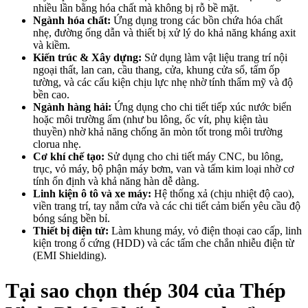
nhiều lần bằng hóa chất mà không bị rỗ bề mặt.
Ngành hóa chất:
Ứng dụng trong các bồn chứa hóa chất
nhẹ, đường ống dẫn và thiết bị xử lý do khả năng kháng axit
và kiềm.
Kiến trúc & Xây dựng:
Sử dụng làm vật liệu trang trí nội
ngoại thất, lan can, cầu thang, cửa, khung cửa sổ, tấm ốp
tường, và các cấu kiện chịu lực nhẹ nhờ tính thẩm mỹ và độ
bền cao.
Ngành hàng hải:
Ứng dụng cho chi tiết tiếp xúc nước biển
hoặc môi trường ẩm (như bu lông, ốc vít, phụ kiện tàu
thuyền) nhờ khả năng chống ăn mòn tốt trong môi trường
clorua nhẹ.
Cơ khí chế tạo:
Sử dụng cho chi tiết máy CNC, bu lông,
trục, vỏ máy, bộ phận máy bơm, van và tấm kim loại nhờ cơ
tính ổn định và khả năng hàn dễ dàng.
Linh kiện ô tô và xe máy:
Hệ thống xả (chịu nhiệt độ cao),
viền trang trí, tay nắm cửa và các chi tiết cảm biến yêu cầu độ
bóng sáng bền bỉ.
Thiết bị điện tử:
Làm khung máy, vỏ điện thoại cao cấp, linh
kiện trong ổ cứng (HDD) và các tấm che chắn nhiễu điện từ
(EMI Shielding).
Tại sao chọn thép 304 của Thép