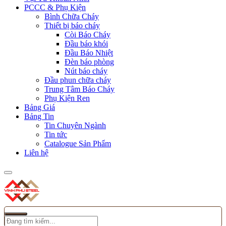
PCCC & Phụ Kiện
Bình Chữa Cháy
Thiết bị báo cháy
Còi Báo Cháy
Đầu báo khói
Đầu Báo Nhiệt
Đèn báo phòng
Nút báo cháy
Đầu phun chữa cháy
Trung Tâm Báo Cháy
Phụ Kiện Ren
Bảng Giá
Bảng Tin
Tin Chuyên Ngành
Tin tức
Catalogue Sản Phẩm
Liên hệ