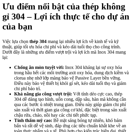
Ưu điểm nổi bật của thép không
gỉ 304 – Lợi ích thực tế cho dự án
của bạn
Việc lựa chọn
thép 304
mang lại nhiều lợi ích về kinh tế và kỹ
thuật, giúp tối ưu hóa chi phí và kéo dài tuổi thọ cho công trình.
Dưới đây là những ưu điểm vượt trội và lợi ích mà Inox 304 mang
lại:
Chống ăn mòn tuyệt vời:
Inox 304 kháng lại sự oxy hóa
trong hầu hết các môi trường axit oxy hóa, dung dịch kiềm và
clorua nhẹ nhờ lớp màng bảo vệ Passive Layer bền vững.
Điều này bảo vệ thiết bị khỏi gỉ sét, kéo dài tuổi thọ và giảm
chi phí bảo trì.
Khả năng gia công vượt trội:
Với tính dẻo cực cao, thép
304 dễ dàng tạo hình, uốn cong, dập sâu, hàn mà không cần
qua các bước ủ nhiệt trung gian. Điều này giúp giảm chi phí
sản xuất và thời gian gia công cơ khí, đặc biệt trong sản xuất
chậu rửa, chảo, nồi hay các chi tiết phức tạp.
Tính thẩm mỹ cao:
Bề mặt sáng bóng tự nhiên, khó bám
bẩn và rất dễ vệ sinh, đáp ứng các tiêu chuẩn khắt khe về an
toàn thực phẩm và y tế. Phù hợp cho kiến trúc hiện đại, thiết