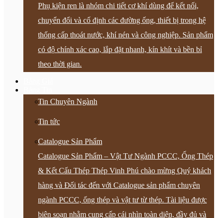
Phụ kiện ren là nhóm chi tiết cơ khí dùng để kết nối,
chuyển đổi và cố định các đường ống, thiết bị trong hệ
thống cấp thoát nước, khí nén và công nghiệp. Sản phẩm
có độ chính xác cao, lắp đặt nhanh, kín khít và bền bỉ
theo thời gian.
Bảng Giá
Bảng Tin
Tin Chuyên Ngành
Tin tức
Catalogue Sản Phẩm
Catalogue Sản Phẩm – Vật Tư Ngành PCCC, Ống Thép
& Kết Cấu Thép Thép Vinh Phú chào mừng Quý khách
hàng và Đối tác đến với Catalogue sản phẩm chuyên
ngành PCCC, ống thép và vật tư từ thép. Tài liệu được
biên soạn nhằm cung cấp cái nhìn toàn diện, đầy đủ và