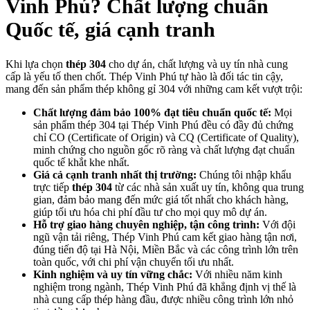
Vinh Phú? Chất lượng chuẩn
Quốc tế, giá cạnh tranh
Khi lựa chọn
thép 304
cho dự án, chất lượng và uy tín nhà cung
cấp là yếu tố then chốt. Thép Vinh Phú tự hào là đối tác tin cậy,
mang đến sản phẩm thép không gỉ 304 với những cam kết vượt trội:
Chất lượng đảm bảo 100% đạt tiêu chuẩn quốc tế:
Mọi
sản phẩm thép 304 tại Thép Vinh Phú đều có đầy đủ chứng
chỉ CO (Certificate of Origin) và CQ (Certificate of Quality),
minh chứng cho nguồn gốc rõ ràng và chất lượng đạt chuẩn
quốc tế khắt khe nhất.
Giá cả cạnh tranh nhất thị trường:
Chúng tôi nhập khẩu
trực tiếp
thép 304
từ các nhà sản xuất uy tín, không qua trung
gian, đảm bảo mang đến mức giá tốt nhất cho khách hàng,
giúp tối ưu hóa chi phí đầu tư cho mọi quy mô dự án.
Hỗ trợ giao hàng chuyên nghiệp, tận công trình:
Với đội
ngũ vận tải riêng, Thép Vinh Phú cam kết giao hàng tận nơi,
đúng tiến độ tại Hà Nội, Miền Bắc và các công trình lớn trên
toàn quốc, với chi phí vận chuyển tối ưu nhất.
Kinh nghiệm và uy tín vững chắc:
Với nhiều năm kinh
nghiệm trong ngành, Thép Vinh Phú đã khẳng định vị thế là
nhà cung cấp thép hàng đầu, được nhiều công trình lớn nhỏ