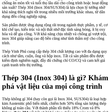
chống ăn mòn tốt và tuổi thọ lâu dài cho công trình hoặc hoạt động
sản xuất? Thép 304 (Inox 304/SUS304) là lựa chọn lý tưởng nhờ
khả năng thích nghi tốt trong nhiều môi trường khác nhau, từ dân
dụng đến công nghiệp nặng.
Sản phẩm được ứng dụng rộng rãi trong ngành thực phẩm, y tế, cơ
khí chế tạo, kiến trúc và nội thất nhờ đặc tính sáng bóng, ít bị oxy
hóa và dễ gia công. Với khả năng chịu nhiệt và chống gỉ vượt trội,
inox 304 giúp nâng cao độ bền cũng như tính thẩm mỹ cho công
trình.
Thép Vinh Phú cung cấp thép 304 chất lượng cao với đa dạng quy
cách như tấm, cuộn, ống và hộp inox. Tất cả sản phẩm đều được
kiểm định nghiêm ngặt, đầy đủ chứng chỉ CO/CQ và cam kết giá
cạnh tranh trên thị trường.
Thép 304 (Inox 304) là gì? Khám
phá vật liệu của mọi công trình
Thép không gỉ 304 (hay còn gọi là Inox 304, SUS304) là loại hợp
kim Austenitic phổ biến nhất, chiếm hơn 50% tổng sản lượng thép
không gỉ toàn cầu. Với thành phần tối thiểu 18% Crom và 8%