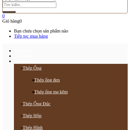
0
Giỏ hàng
0
Bạn chưa chọn sản phẩm nào
Tiếp tục mua hàng
Trang chủ
Giới thiệu
Sản Phẩm
Thép Ống
Thép ống đen
Thép ống mạ kẽm
Thép Ống Đúc
Thép Hộp
Thép Hình