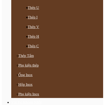
Thép U
Thép I
Thép V
Thép H
Thép C
Thép Tấm
Phụ kiện thép
Ống Inox
Hộp Inox
Phụ kiện Inox
Vật Tư Khoan Nhồi