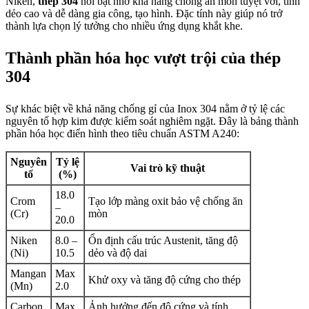
Niken,
thép 304
nổi bật nhờ khả năng chống ăn mòn tuyệt vời, tính
dẻo cao và dễ dàng gia công, tạo hình. Đặc tính này giúp nó trở
thành lựa chọn lý tưởng cho nhiều ứng dụng khắt khe.
Thành phần hóa học vượt trội của thép
304
Sự khác biệt về khả năng chống gỉ của Inox 304 nằm ở tỷ lệ các
nguyên tố hợp kim được kiểm soát nghiêm ngặt. Đây là bảng thành
phần hóa học điển hình theo tiêu chuẩn ASTM A240:
Nguyên
Tỷ lệ
Vai trò kỹ thuật
tố
(%)
18.0
Crom
Tạo lớp màng oxit bảo vệ chống ăn
–
(Cr)
mòn
20.0
Niken
8.0 –
Ổn định cấu trúc Austenit, tăng độ
(Ni)
10.5
dẻo và độ dai
Mangan
Max
Khử oxy và tăng độ cứng cho thép
(Mn)
2.0
Carbon
Max
Ảnh hưởng đến độ cứng và tính