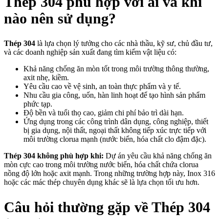
Thép 304 phù hợp với ai và khi
nào nên sử dụng?
Thép 304
là lựa chọn lý tưởng cho các nhà thầu, kỹ sư, chủ đầu tư,
và các doanh nghiệp sản xuất đang tìm kiếm vật liệu có:
Khả năng chống ăn mòn tốt trong môi trường thông thường,
axit nhẹ, kiềm.
Yêu cầu cao về vệ sinh, an toàn thực phẩm và y tế.
Nhu cầu gia công, uốn, hàn linh hoạt để tạo hình sản phẩm
phức tạp.
Độ bền và tuổi thọ cao, giảm chi phí bảo trì dài hạn.
Ứng dụng trong các công trình dân dụng, công nghiệp, thiết
bị gia dụng, nội thất, ngoại thất không tiếp xúc trực tiếp với
môi trường clorua mạnh (nước biển, hóa chất clo đậm đặc).
Thép 304 không phù hợp khi:
Dự án yêu cầu khả năng chống ăn
mòn cực cao trong môi trường nước biển, hóa chất chứa clorua
nồng độ lớn hoặc axit mạnh. Trong những trường hợp này, Inox 316
hoặc các mác thép chuyên dụng khác sẽ là lựa chọn tối ưu hơn.
Câu hỏi thường gặp về Thép 304