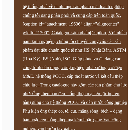
hệ thống nhất về danh mục sản phẩm mà doanh nghiệp
chúng tôi đang phân phối và cung cấp trên toàn quốc.
[caption id="attachment_19606" align="aligncenter"
width="1200"] Catalogue sảm phẩm[/caption] Với nhiều
năm kinh nghiệm, chúng tôi chuyên cung cấp các sản
phẩm đạt tiêu chuẩn quốc tế như JIS (Nhật Bản), ASTM
(Hoa Kỳ), BS (Anh), ISO. Giúp phục vụ đa dạng các
công trình dân dụng, công nghiệp, nhà xưởng, cơ điện
M&E, hệ thống PCCC, cấp thoát nước và kết cấu thép
chịu lực. Trong catalogue này gồm các sản phẩm chủ lực
như: Ống thép hàn đen – ống thép mạ kẽm (trơn, ren,
hàn) dùng cho hệ thống PCCC và dẫn nước công nghiệp
Phụ kiện ống thép: co, tê, cút, măng sông, bích – dạng
hàn hoặc ren, bằng thép mạ kẽm hoặc gang Van công
nghiệp: van bướm tay gạt,…