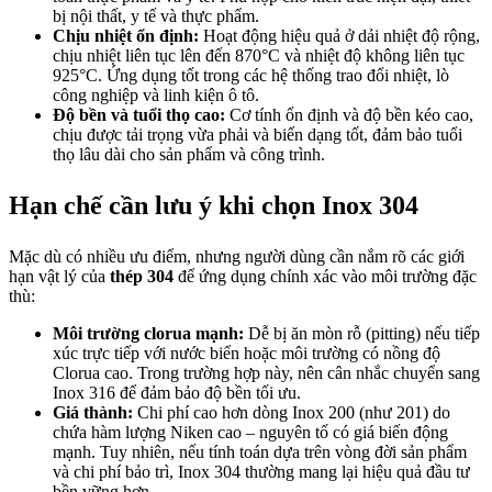
bị nội thất, y tế và thực phẩm.
Chịu nhiệt ổn định:
Hoạt động hiệu quả ở dải nhiệt độ rộng,
chịu nhiệt liên tục lên đến 870°C và nhiệt độ không liên tục
925°C. Ứng dụng tốt trong các hệ thống trao đổi nhiệt, lò
công nghiệp và linh kiện ô tô.
Độ bền và tuổi thọ cao:
Cơ tính ổn định và độ bền kéo cao,
chịu được tải trọng vừa phải và biến dạng tốt, đảm bảo tuổi
thọ lâu dài cho sản phẩm và công trình.
Hạn chế cần lưu ý khi chọn Inox 304
Mặc dù có nhiều ưu điểm, nhưng người dùng cần nắm rõ các giới
hạn vật lý của
thép 304
để ứng dụng chính xác vào môi trường đặc
thù:
Môi trường clorua mạnh:
Dễ bị ăn mòn rỗ (pitting) nếu tiếp
xúc trực tiếp với nước biển hoặc môi trường có nồng độ
Clorua cao. Trong trường hợp này, nên cân nhắc chuyển sang
Inox 316 để đảm bảo độ bền tối ưu.
Giá thành:
Chi phí cao hơn dòng Inox 200 (như 201) do
chứa hàm lượng Niken cao – nguyên tố có giá biến động
mạnh. Tuy nhiên, nếu tính toán dựa trên vòng đời sản phẩm
và chi phí bảo trì, Inox 304 thường mang lại hiệu quả đầu tư
bền vững hơn.