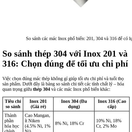
So sánh các mác Inox phổ biến: 201, 304 và 316 để có l
So sánh thép 304 với Inox 201 và
316: Chọn đúng để tối ưu chi phí
Việc chọn đúng mác thép không gỉ giúp tối ưu chi phí và tuổi thọ
sản phẩm. Dưới đây là bảng so sánh chi tiết các tính chất lý – hóa
quan trọng giữa
thép 304
và các mác Inox phổ biến khác:
Tiêu chí
Inox 201
Inox 304 (Đa
Inox 316 (Cao
so sánh
(Giá rẻ)
dụng)
cấp)
Thành
Cao Mangan,
phần
ít Niken
10% Ni, 18%
8% Ni, 18% Cr
hóa học
(4.5% Ni, 1%
Cr, 2% Mo
chính
Ni)