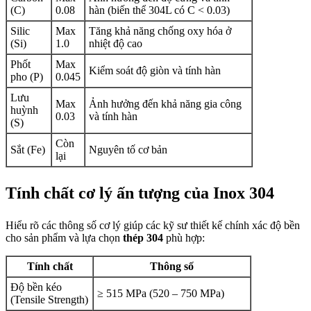
(C)
0.08
hàn (biến thể 304L có C < 0.03)
Silic
Max
Tăng khả năng chống oxy hóa ở
(Si)
1.0
nhiệt độ cao
Phốt
Max
Kiểm soát độ giòn và tính hàn
pho (P)
0.045
Lưu
Max
Ảnh hưởng đến khả năng gia công
huỳnh
0.03
và tính hàn
(S)
Còn
Sắt (Fe)
Nguyên tố cơ bản
lại
Tính chất cơ lý ấn tượng của Inox 304
Hiểu rõ các thông số cơ lý giúp các kỹ sư thiết kế chính xác độ bền
cho sản phẩm và lựa chọn
thép 304
phù hợp:
Tính chất
Thông số
Độ bền kéo
≥ 515 MPa (520 – 750 MPa)
(Tensile Strength)