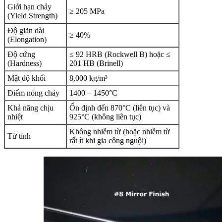
Giới hạn chảy
≥ 205 MPa
(Yield Strength)
Độ giãn dài
≥ 40%
(Elongation)
Độ cứng
≤ 92 HRB (Rockwell B) hoặc ≤
(Hardness)
201 HB (Brinell)
Mật độ khối
8,000 kg/m³
Điểm nóng chảy
1400 – 1450°C
Khả năng chịu
Ổn định đến 870°C (liên tục) và
nhiệt
925°C (không liên tục)
Không nhiễm từ (hoặc nhiễm từ
Từ tính
rất ít khi gia công nguội)