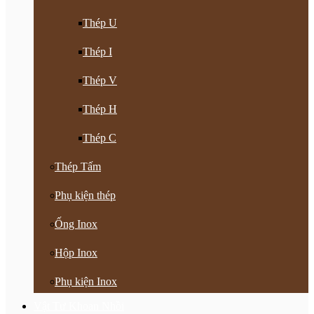
Thép U
Thép I
Thép V
Thép H
Thép C
Thép Tấm
Phụ kiện thép
Ống Inox
Hộp Inox
Phụ kiện Inox
Vật Tư Khoan Nhồi