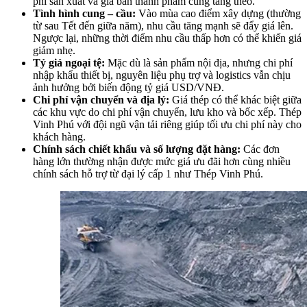
phí sản xuất và giá bán thành phẩm cũng tăng theo.
Tình hình cung – cầu:
Vào mùa cao điểm xây dựng (thường
từ sau Tết đến giữa năm), nhu cầu tăng mạnh sẽ đẩy giá lên.
Ngược lại, những thời điểm nhu cầu thấp hơn có thể khiến giá
giảm nhẹ.
Tỷ giá ngoại tệ:
Mặc dù là sản phẩm nội địa, nhưng chi phí
nhập khẩu thiết bị, nguyên liệu phụ trợ và logistics vẫn chịu
ảnh hưởng bởi biến động tỷ giá USD/VNĐ.
Chi phí vận chuyển và địa lý:
Giá thép có thể khác biệt giữa
các khu vực do chi phí vận chuyển, lưu kho và bốc xếp. Thép
Vinh Phú với đội ngũ vận tải riêng giúp tối ưu chi phí này cho
khách hàng.
Chính sách chiết khấu và số lượng đặt hàng:
Các đơn
hàng lớn thường nhận được mức giá ưu đãi hơn cùng nhiều
chính sách hỗ trợ từ đại lý cấp 1 như Thép Vinh Phú.