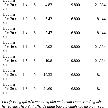
Hộp mạ
kẽm 20 x
1.4
6
4.83
19.800
21.384
20
Hộp mạ
kẽm 20 x
1.0
6
5.43
16.800
18.144
40
Hộp mạ
kẽm 20 x
1.4
6
7.47
16.800
18.144
40
Hộp mạ
kẽm 40 x
1.1
6
8.02
19.800
21.384
40
Hộp mạ
kẽm 40 x
1.5
6
10.8
19.800
21.384
40
Hộp mạ
kẽm 50 x
1.4
6
19.33
16.800
18.144
100
Hộp mạ
kẽm 50 x
1.8
6
24.69
16.800
18.144
100
Lưu ý: Bảng giá trên chỉ mang tính chất tham khảo. Vui lòng liên
hệ Hotline Thép Vinh Phú để nhận báo giá chính xác theo quy cách