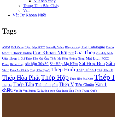
Nút báo cháy
Trung Tâm Báo Cháy
Van
Vật Tư Khoan Nhồi
Tags
Catalogue
ASTM
Ball Valve
Biện pháp PCCC
Butterfly Valve
Bảng tra thép hình
Catolo
Giá Thép
Cọc Khoan Nhồi
Check valve
MECH
DIN
Giá thép hình
Giá Thép I
Mặt Bích
Giá Thép Tấm
Giá Ống Thép
Mạ Kẽm Nhúng Nóng
PCCC
Sắt Hộp Đen
Sắt i
sắt hộp 30x30
Sắt Hộp Mạ Kẽm
Posco
Rỉ Sét Thép
Thép Hình
Thép Hình I
Sắt U
Thép An Khánh
Thép Cán Nguội
Thép Hình U
Thép I
Thép Hộp
Thép Hòa Phát
Thép Hộp Mạ Kẽm
Thép Tấm
Thép V
Van 1
Thép tấm gân
Tiêu Chuẩn
Thép La
chiều
Van Bi
Van Bướm
Xu hướng thép
Ống Inox
Ống Thép Trung Quốc