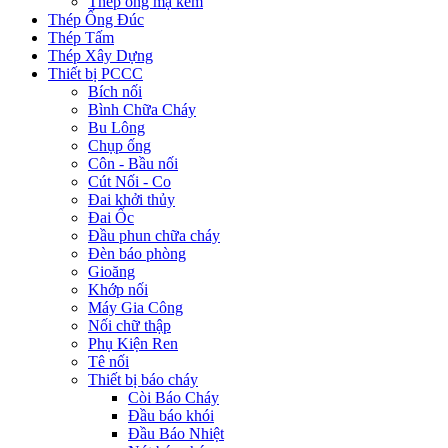
Thép ống mạ kẽm
Thép Ống Đúc
Thép Tấm
Thép Xây Dựng
Thiết bị PCCC
Bích nối
Bình Chữa Cháy
Bu Lông
Chụp ống
Côn - Bầu nối
Cút Nối - Co
Đai khởi thủy
Đai Ốc
Đầu phun chữa cháy
Đèn báo phòng
Gioăng
Khớp nối
Máy Gia Công
Nối chữ thập
Phụ Kiện Ren
Tê nối
Thiết bị báo cháy
Còi Báo Cháy
Đầu báo khói
Đầu Báo Nhiệt