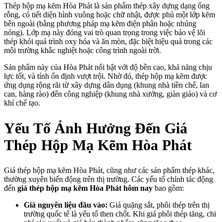
Thép hộp mạ kẽm Hòa Phát là sản phẩm thép xây dựng dạng ống
rỗng, có tiết diện hình vuông hoặc chữ nhật, được phủ một lớp kẽm
bên ngoài (bằng phương pháp mạ kẽm điện phân hoặc nhúng
nóng). Lớp mạ này đóng vai trò quan trọng trong việc bảo vệ lõi
thép khỏi quá trình oxy hóa và ăn mòn, đặc biệt hiệu quả trong các
môi trường khắc nghiệt hoặc công trình ngoài trời.
Sản phẩm này của Hòa Phát nổi bật với độ bền cao, khả năng chịu
lực tốt, và tính ổn định vượt trội. Nhờ đó, thép hộp mạ kẽm được
ứng dụng rộng rãi từ xây dựng dân dụng (khung nhà tiền chế, lan
can, hàng rào) đến công nghiệp (khung nhà xưởng, giàn giáo) và cơ
khí chế tạo.
Yếu Tố Ảnh Hưởng Đến Giá
Thép Hộp Mạ Kẽm Hòa Phát
Giá thép hộp mạ kẽm Hòa Phát, cũng như các sản phẩm thép khác,
thường xuyên biến động trên thị trường. Các yếu tố chính tác động
đến
giá thép hộp mạ kẽm Hòa Phát hôm nay
bao gồm:
Giá nguyên liệu đầu vào:
Giá quặng sắt, phôi thép trên thị
trường quốc tế là yếu tố then chốt. Khi giá phôi thép tăng, chi