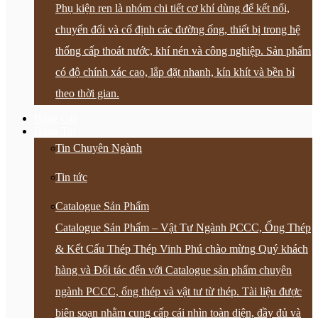
Phụ kiện ren là nhóm chi tiết cơ khí dùng để kết nối,
chuyển đổi và cố định các đường ống, thiết bị trong hệ
thống cấp thoát nước, khí nén và công nghiệp. Sản phẩm
có độ chính xác cao, lắp đặt nhanh, kín khít và bền bỉ
theo thời gian.
Bảng Giá
Bảng Tin
Tin Chuyên Ngành
Tin tức
Catalogue Sản Phẩm
Catalogue Sản Phẩm – Vật Tư Ngành PCCC, Ống Thép
& Kết Cấu Thép Thép Vinh Phú chào mừng Quý khách
hàng và Đối tác đến với Catalogue sản phẩm chuyên
ngành PCCC, ống thép và vật tư từ thép. Tài liệu được
biên soạn nhằm cung cấp cái nhìn toàn diện, đầy đủ và