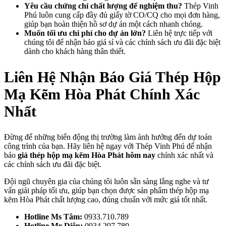
Yêu cầu chứng chỉ chất lượng để nghiệm thu?
Thép Vinh
Phú luôn cung cấp đầy đủ giấy tờ CO/CQ cho mọi đơn hàng,
giúp bạn hoàn thiện hồ sơ dự án một cách nhanh chóng.
Muốn tối ưu chi phí cho dự án lớn?
Liên hệ trực tiếp với
chúng tôi để nhận báo giá sỉ và các chính sách ưu đãi đặc biệt
dành cho khách hàng thân thiết.
Liên Hệ Nhận Báo Giá Thép Hộp
Mạ Kẽm Hòa Phát Chính Xác
Nhất
Đừng để những biến động thị trường làm ảnh hưởng đến dự toán
công trình của bạn. Hãy liên hệ ngay với Thép Vinh Phú để nhận
báo
giá thép hộp mạ kẽm Hòa Phát hôm nay
chính xác nhất và
các chính sách ưu đãi đặc biệt.
Đội ngũ chuyên gia của chúng tôi luôn sẵn sàng lắng nghe và tư
vấn giải pháp tối ưu, giúp bạn chọn được sản phẩm thép hộp mạ
kẽm Hòa Phát chất lượng cao, đúng chuẩn với mức giá tốt nhất.
Hotline Ms Tâm:
0933.710.789
Hotline Mr Diện:
0934.297.789