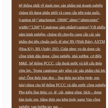
hệ thống nhất về danh mục sản phẩm mà doanh nghiệp
chúng tôi đang phân phối và cung cấp trên toàn quốc.
[caption id="attachment_19606" align="aligncenter"
width="1200"] Catalogue sảm phẩm[/caption] Với nhiều
năm kinh nghiệm, chúng tôi chuyên cung cấp các sản
phẩm đạt tiêu chuẩn quốc tế như JIS (Nhật Bản), ASTM
(Hoa Kỳ), BS (Anh), ISO. Giúp phục vụ đa dạng các
công trình dân dụng, công nghiệp, nhà xưởng, cơ điện
M&E, hệ thống PCCC, cấp thoát nước và kết cấu thép
chịu lực. Trong catalogue này gồm các sản phẩm chủ lực
như: Ống thép hàn đen – ống thép mạ kẽm (trơn, ren,
hàn) dùng cho hệ thống PCCC và dẫn nước công nghiệp
Phụ kiện ống thép: co, tê, cút, măng sông, bích – dạng
hàn hoặc ren, bằng thép mạ kẽm hoặc gang Van công
nghiệp: van bướm tay gạt,…