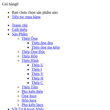
Giỏ hàng
0
Bạn chưa chọn sản phẩm nào
Tiếp tục mua hàng
Trang chủ
Giới thiệu
Sản Phẩm
Thép Ống
Thép ống đen
Thép ống mạ kẽm
Thép Ống Đúc
Thép Hộp
Thép Hình
Thép U
Thép I
Thép V
Thép H
Thép C
Thép Tấm
Phụ kiện thép
Ống Inox
Hộp Inox
Phụ kiện Inox
Vật Tư Khoan Nhồi