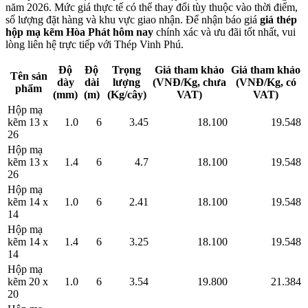
năm 2026. Mức giá thực tế có thể thay đổi tùy thuộc vào thời điểm,
số lượng đặt hàng và khu vực giao nhận. Để nhận báo giá
giá thép
hộp mạ kẽm Hòa Phát hôm nay
chính xác và ưu đãi tốt nhất, vui
lòng liên hệ trực tiếp với Thép Vinh Phú.
Độ
Độ
Trọng
Giá tham khảo
Giá tham khảo
Tên sản
dày
dài
lượng
(VNĐ/Kg, chưa
(VNĐ/Kg, có
phẩm
(mm)
(m)
(Kg/cây)
VAT)
VAT)
Hộp mạ
kẽm 13 x
1.0
6
3.45
18.100
19.548
26
Hộp mạ
kẽm 13 x
1.4
6
4.7
18.100
19.548
26
Hộp mạ
kẽm 14 x
1.0
6
2.41
18.100
19.548
14
Hộp mạ
kẽm 14 x
1.4
6
3.25
18.100
19.548
14
Hộp mạ
kẽm 20 x
1.0
6
3.54
19.800
21.384
20