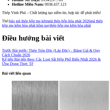
Hotline Miền Nam:
0938.437.123
Thép Vinh Phú – Chất lượng tạo niềm tin, hợp tác để phát triển!
Thẻ:
báo giá thép hộp mạ kẽm
giá thép hộp hòa phát 2026
giá thép
hộp mạ kẽm hòa phát hôm nay
thép hộp mạ kẽm hòa phát
Điều hướng bài viết
Trước
Bài trước:
Thép Tròn Đặc (Láp Đặc) – Bảng Giá & Quy
Cách Chuẩn 2026
Kế tiếp
Bài tiếp theo:
Các Loại Sắt Hộp Phổ Biến Nhất 2026 &
Ứng Dụng Thực Tế
Bài viết liên quan