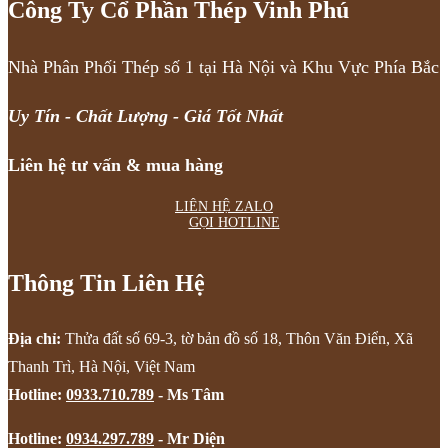
Công Ty Cổ Phần Thép Vinh Phú
Nhà Phân Phối Thép số 1 tại Hà Nội và Khu Vực Phía Bắc
Uy Tín - Chất Lượng - Giá Tốt Nhất
Liên hệ tư vấn & mua hàng
LIÊN HỆ ZALO
GỌI HOTLINE
Thông Tin Liên Hệ
Địa chỉ:
Thửa đất số 69-3, tờ bản đồ số 18, Thôn Văn Điển, Xã
Thanh Trì, Hà Nội, Việt Nam
Hotline:
0933.710.789
- Ms Tâm
Hotline:
0934.297.789
- Mr Diện