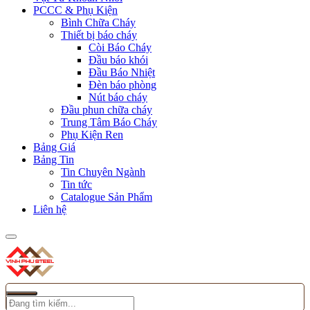
PCCC & Phụ Kiện
Bình Chữa Cháy
Thiết bị báo cháy
Còi Báo Cháy
Đầu báo khói
Đầu Báo Nhiệt
Đèn báo phòng
Nút báo cháy
Đầu phun chữa cháy
Trung Tâm Báo Cháy
Phụ Kiện Ren
Bảng Giá
Bảng Tin
Tin Chuyên Ngành
Tin tức
Catalogue Sản Phẩm
Liên hệ