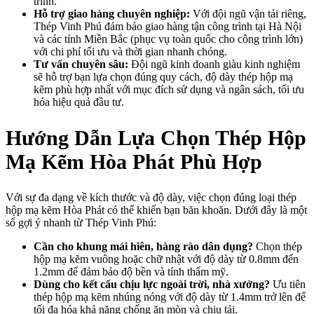
trình.
Hỗ trợ giao hàng chuyên nghiệp:
Với đội ngũ vận tải riêng,
Thép Vinh Phú đảm bảo giao hàng tận công trình tại Hà Nội
và các tỉnh Miền Bắc (phục vụ toàn quốc cho công trình lớn)
với chi phí tối ưu và thời gian nhanh chóng.
Tư vấn chuyên sâu:
Đội ngũ kinh doanh giàu kinh nghiệm
sẽ hỗ trợ bạn lựa chọn đúng quy cách, độ dày thép hộp mạ
kẽm phù hợp nhất với mục đích sử dụng và ngân sách, tối ưu
hóa hiệu quả đầu tư.
Hướng Dẫn Lựa Chọn Thép Hộp
Mạ Kẽm Hòa Phát Phù Hợp
Với sự đa dạng về kích thước và độ dày, việc chọn đúng loại thép
hộp mạ kẽm Hòa Phát có thể khiến bạn băn khoăn. Dưới đây là một
số gợi ý nhanh từ Thép Vinh Phú:
Cần cho khung mái hiên, hàng rào dân dụng?
Chọn thép
hộp mạ kẽm vuông hoặc chữ nhật với độ dày từ 0.8mm đến
1.2mm để đảm bảo độ bền và tính thẩm mỹ.
Dùng cho kết cấu chịu lực ngoài trời, nhà xưởng?
Ưu tiên
thép hộp mạ kẽm nhúng nóng với độ dày từ 1.4mm trở lên để
tối đa hóa khả năng chống ăn mòn và chịu tải.