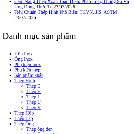
Cẩm Nang Thép Xoắn Toàn Diện: Phân Loại, Thông Số Và
Ứng Dụng Thực Tế
23/07/2026
Tiêu Chuẩn Thép Hình Phổ Biến: TCVN, JIS, ASTM
23/07/2026
Danh mục sản phẩm
Hộp Inox
Ống Inox
Phụ kiện Inox
Phụ kiện thép
Sản phẩm khác
Thép Hình
Thép C
Thép H
Thép I
Thép U
Thép V
Thép Hộp
Thép Láp
Thép Ống
Thép ống đen