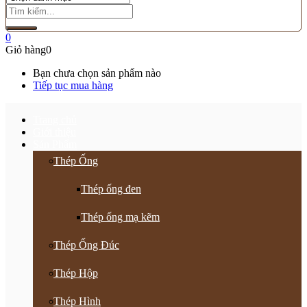
0
Giỏ hàng
0
Bạn chưa chọn sản phẩm nào
Tiếp tục mua hàng
Trang chủ
Giới thiệu
Sản Phẩm
Thép Ống
Thép ống đen
Thép ống mạ kẽm
Thép Ống Đúc
Thép Hộp
Thép Hình