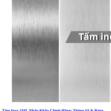
Tấm Inox 316L Nhập Khẩu Chính Hãng: Thông Số & Bảng