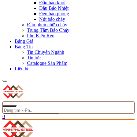
Đầu báo khói
Đầu Báo Nhiệt
Đèn báo phòng
Nút báo cháy
Đầu phun chữa cháy
Trung Tâm Báo Cháy
Phụ Kiện Ren
Bảng Giá
Bảng Tin
Tin Chuyên Ngành
Tin tức
Catalogue Sản Phẩm
Liên hệ
0