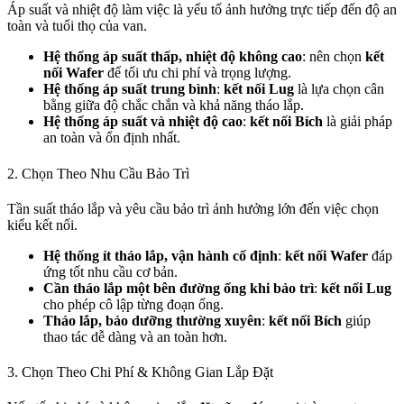
Áp suất và nhiệt độ làm việc là yếu tố ảnh hưởng trực tiếp đến độ an
toàn và tuổi thọ của van.
Hệ thống áp suất thấp, nhiệt độ không cao
: nên chọn
kết
nối Wafer
để tối ưu chi phí và trọng lượng.
Hệ thống áp suất trung bình
:
kết nối Lug
là lựa chọn cân
bằng giữa độ chắc chắn và khả năng tháo lắp.
Hệ thống áp suất và nhiệt độ cao
:
kết nối Bích
là giải pháp
an toàn và ổn định nhất.
2. Chọn Theo Nhu Cầu Bảo Trì
Tần suất tháo lắp và yêu cầu bảo trì ảnh hưởng lớn đến việc chọn
kiểu kết nối.
Hệ thống ít tháo lắp, vận hành cố định
:
kết nối Wafer
đáp
ứng tốt nhu cầu cơ bản.
Cần tháo lắp một bên đường ống khi bảo trì
:
kết nối Lug
cho phép cô lập từng đoạn ống.
Tháo lắp, bảo dưỡng thường xuyên
:
kết nối Bích
giúp
thao tác dễ dàng và an toàn hơn.
3. Chọn Theo Chi Phí & Không Gian Lắp Đặt