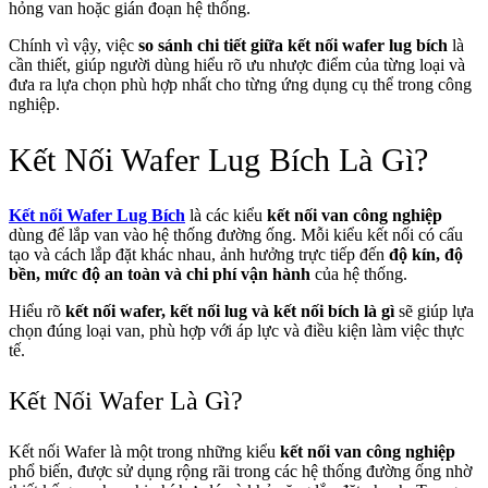
hỏng van hoặc gián đoạn hệ thống.
Chính vì vậy, việc
so sánh chi tiết giữa kết nối wafer lug bích
là
cần thiết, giúp người dùng hiểu rõ ưu nhược điểm của từng loại và
đưa ra lựa chọn phù hợp nhất cho từng ứng dụng cụ thể trong công
nghiệp.
Kết Nối Wafer Lug Bích Là Gì?
Kết nối Wafer Lug Bích
là các kiểu
kết nối van công nghiệp
dùng để lắp van vào hệ thống đường ống. Mỗi kiểu kết nối có cấu
tạo và cách lắp đặt khác nhau, ảnh hưởng trực tiếp đến
độ kín, độ
bền, mức độ an toàn và chi phí vận hành
của hệ thống.
Hiểu rõ
kết nối wafer, kết nối lug và kết nối bích là gì
sẽ giúp lựa
chọn đúng loại van, phù hợp với áp lực và điều kiện làm việc thực
tế.
Kết Nối Wafer Là Gì?
Kết nối Wafer là một trong những kiểu
kết nối van công nghiệp
phổ biến, được sử dụng rộng rãi trong các hệ thống đường ống nhờ