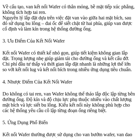
Về cấu tạo, van kết nối Wafer có thân mỏng, bề mặt tiếp xúc phẳng,
không tích hợp tai ren.
Nguyên lý lắp đặt dựa trên việc đặt van vào giữa hai mặt bích, sau
đó sử dụng bu lông – đai ốc để siết chặt từ hai phía, giúp van được
cố định và làm kín trong hệ thống đường ống.
3. Ưu Điểm Của Kết Nối Wafer
Kết nối Wafer có thiết kế nhỏ gọn, giúp tiết kiệm không gian lắp
đặt. Trọng lượng nhẹ giúp giảm tải cho đường ống và kết cấu đỡ.
Chi phí đầu tư thấp và thời gian lắp đặt nhanh là những lợi thế lớn
so với kết nối lug và kết nối bích trong nhiều ứng dụng tiêu chuẩn.
4. Nhược Điểm Của Kết Nối Wafer
Do không có tai ren, van Wafer không thể tháo lắp độc lập từng bên
đường ống. Độ kín và độ chịu lực phụ thuộc nhiều vào chất lượng
mặt bích và lực siết bu lông. Kiểu kết nối này không phù hợp cho
các hệ thống yêu cầu cô lập từng đoạn ống riêng biệt.
5. Ứng Dụng Phổ Biến
Kết nối Wafer thường được sử dụng cho van bướm wafer, van dao