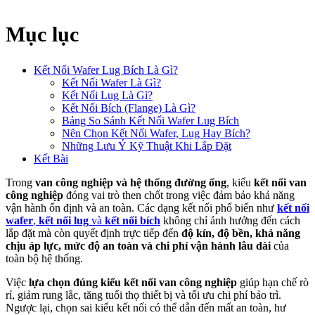
Mục lục
Kết Nối Wafer Lug Bích Là Gì?
Kết Nối Wafer Là Gì?
Kết Nối Lug Là Gì?
Kết Nối Bích (Flange) Là Gì?
Bảng So Sánh Kết Nối Wafer Lug Bích
Nên Chọn Kết Nối Wafer, Lug Hay Bích?
Những Lưu Ý Kỹ Thuật Khi Lắp Đặt
Kết Bài
Trong
van công nghiệp và hệ thống đường ống
, kiểu
kết nối van
công nghiệp
đóng vai trò then chốt trong việc đảm bảo khả năng
vận hành ổn định và an toàn. Các dạng kết nối phổ biến như
kết nối
wafer
,
kết nối lug
và
kết nối bích
không chỉ ảnh hưởng đến cách
lắp đặt mà còn quyết định trực tiếp đến
độ kín, độ bền, khả năng
chịu áp lực, mức độ an toàn và chi phí vận hành lâu dài
của
toàn bộ hệ thống.
Việc
lựa chọn đúng kiểu kết nối van công nghiệp
giúp hạn chế rò
rỉ, giảm rung lắc, tăng tuổi thọ thiết bị và tối ưu chi phí bảo trì.
Ngược lại, chọn sai kiểu kết nối có thể dẫn đến mất an toàn, hư