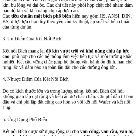
kín, bu lông và đai ốc. Các chi tiết này phối hợp chặt chẽ nhằm đảm
bảo độ kín và khả năng chịu áp lực cao.
Các
tiêu chuẩn mặt bích phổ biến
hiện nay gồm JIS, ANSI, DIN,
BS, được lựa chọn tùy theo yêu cầu kỹ thuật, áp suất và tiêu chuẩn
của từng dự án.
3. Ưu Điểm Của Kết Nối Bích
Kết nối Bích mang lại
độ kín vượt trội và khả năng chịu áp lực
cao
, phù hợp cho các hệ thống làm việc liên tục và môi trường khắc
nghiệt. Kết cấu vững chắc giúp hệ thống vận hành ổn định, hạn chế
rung lắc và đảm bảo an toàn lâu dài cho các đường ống lớn.
4. Nhược Điểm Của Kết Nối Bích
Do có kích thước lớn và trọng lượng nặng, kết nối Bích đòi hỏi
không gian lắp đặt rộng và kết cấu đỡ chắc chắn. Chi phí đầu tư ban
đầu và chi phí lắp đặt cũng cao hơn so với kết nối Wafer và kết nối
Lug.
5. Ứng Dụng Phổ Biến
Kết nối Bích được sử dụng rộng rãi cho
van cổng, van cầu, van bi,