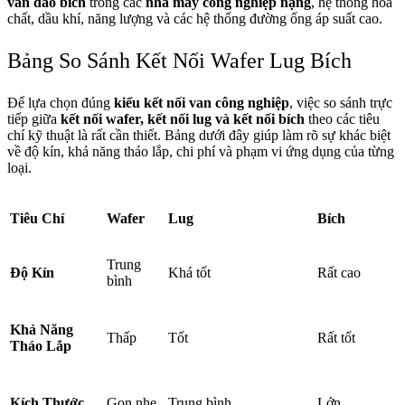
van dao bích
trong các
nhà máy công nghiệp nặng
, hệ thống hóa
chất, dầu khí, năng lượng và các hệ thống đường ống áp suất cao.
Bảng So Sánh Kết Nối Wafer Lug Bích
Để lựa chọn đúng
kiểu kết nối van công nghiệp
, việc so sánh trực
tiếp giữa
kết nối wafer, kết nối lug và kết nối bích
theo các tiêu
chí kỹ thuật là rất cần thiết. Bảng dưới đây giúp làm rõ sự khác biệt
về độ kín, khả năng tháo lắp, chi phí và phạm vi ứng dụng của từng
loại.
Tiêu Chí
Wafer
Lug
Bích
Trung
Độ Kín
Khá tốt
Rất cao
bình
Khả Năng
Thấp
Tốt
Rất tốt
Tháo Lắp
Kích Thước
Gọn nhẹ
Trung bình
Lớn