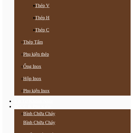
Thép V
Thép H
Thép C
Thép Tấm
Phụ kiện thép
Ống Inox
Hộp Inox
Phụ kiện Inox
Vật Tư Khoan Nhồi
PCCC & Phụ Kiện
Bình Chữa Cháy
Bình Chữa Cháy