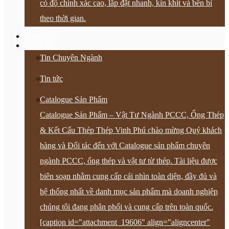
có độ chính xác cao, lắp đặt nhanh, kín khít và bền bỉ
theo thời gian.
Bảng Giá
Bảng Tin
Tin Chuyên Ngành
Tin tức
Catalogue Sản Phẩm
Catalogue Sản Phẩm – Vật Tư Ngành PCCC, Ống Thép
& Kết Cấu Thép Thép Vinh Phú chào mừng Quý khách
hàng và Đối tác đến với Catalogue sản phẩm chuyên
ngành PCCC, ống thép và vật tư từ thép. Tài liệu được
biên soạn nhằm cung cấp cái nhìn toàn diện, đầy đủ và
hệ thống nhất về danh mục sản phẩm mà doanh nghiệp
chúng tôi đang phân phối và cung cấp trên toàn quốc.
[caption id="attachment_19606" align="aligncenter"