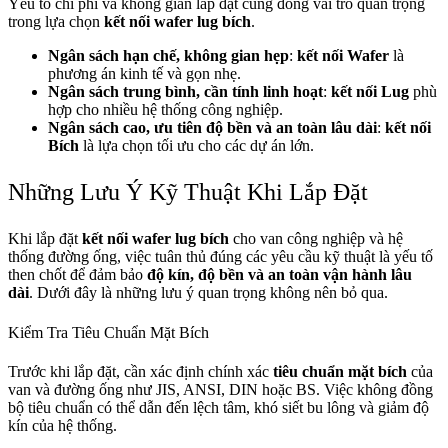
Yếu tố chi phí và không gian lắp đặt cũng đóng vai trò quan trọng
trong lựa chọn
kết nối wafer lug bích
.
Ngân sách hạn chế, không gian hẹp
:
kết nối Wafer
là
phương án kinh tế và gọn nhẹ.
Ngân sách trung bình, cần tính linh hoạt
:
kết nối Lug
phù
hợp cho nhiều hệ thống công nghiệp.
Ngân sách cao, ưu tiên độ bền và an toàn lâu dài
:
kết nối
Bích
là lựa chọn tối ưu cho các dự án lớn.
Những Lưu Ý Kỹ Thuật Khi Lắp Đặt
Khi lắp đặt
kết nối wafer lug bích
cho van công nghiệp và hệ
thống đường ống, việc tuân thủ đúng các yêu cầu kỹ thuật là yếu tố
then chốt để đảm bảo
độ kín, độ bền và an toàn vận hành lâu
dài
. Dưới đây là những lưu ý quan trọng không nên bỏ qua.
Kiểm Tra Tiêu Chuẩn Mặt Bích
Trước khi lắp đặt, cần xác định chính xác
tiêu chuẩn mặt bích
của
van và đường ống như JIS, ANSI, DIN hoặc BS. Việc không đồng
bộ tiêu chuẩn có thể dẫn đến lệch tâm, khó siết bu lông và giảm độ
kín của hệ thống.