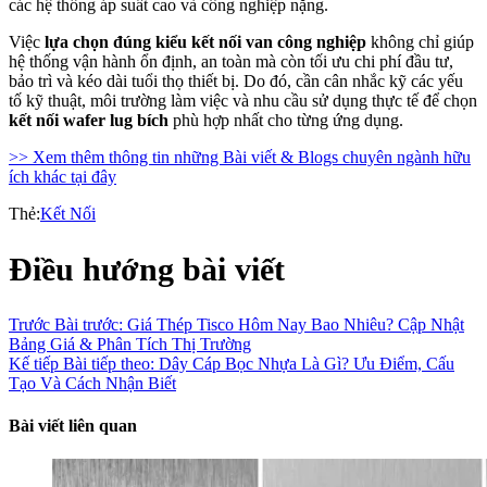
các hệ thống áp suất cao và công nghiệp nặng.
Việc
lựa chọn đúng kiểu kết nối van công nghiệp
không chỉ giúp
hệ thống vận hành ổn định, an toàn mà còn tối ưu chi phí đầu tư,
bảo trì và kéo dài tuổi thọ thiết bị. Do đó, cần cân nhắc kỹ các yếu
tố kỹ thuật, môi trường làm việc và nhu cầu sử dụng thực tế để chọn
kết nối wafer lug bích
phù hợp nhất cho từng ứng dụng.
>> Xem thêm thông tin những Bài viết & Blogs chuyên ngành hữu
ích khác tại đây
Thẻ:
Kết Nối
Điều hướng bài viết
Trước
Bài trước:
Giá Thép Tisco Hôm Nay Bao Nhiêu? Cập Nhật
Bảng Giá & Phân Tích Thị Trường
Kế tiếp
Bài tiếp theo:
Dây Cáp Bọc Nhựa Là Gì? Ưu Điểm, Cấu
Tạo Và Cách Nhận Biết
Bài viết liên quan