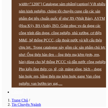
width="1200"] Catalogue sảm phẩm[/caption] Với nhiều
năm kinh nghiệm, chúng tôi chuyên cung cấp các sản
phẩm đạt tiêu chuẩn quốc tế như JIS (Nhật Bản), ASTM
(Hoa Kỳ), BS (Anh), ISO. Giúp phục vụ đa dạng các
công trình dân dụng, công nghiệp, nhà xưởng, cơ điện
M&E, hệ thống PCCC, cấp thoát nước và kết cấu thép
chịu lực. Trong catalogue này gồm các sản phẩm chủ lực
như: Ống thép hàn đen – ống thép mạ kẽm (trơn, ren,
hàn) dùng cho hệ thống PCCC và dẫn nước công nghiệp
Phụ kiện ống thép: co, tê, cút, măng sông, bích – dạng
hàn hoặc ren, bằng thép mạ kẽm hoặc gang Van công
nghiệp: van bướm tay gạt,…
Liên hệ
Trang Chủ
/
Tin Chuyên Ngành