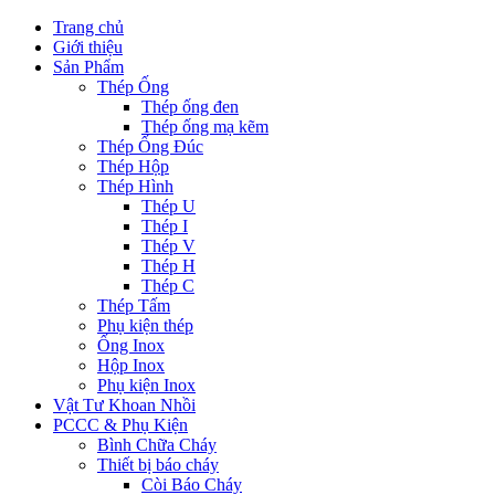
Trang chủ
Giới thiệu
Sản Phẩm
Thép Ống
Thép ống đen
Thép ống mạ kẽm
Thép Ống Đúc
Thép Hộp
Thép Hình
Thép U
Thép I
Thép V
Thép H
Thép C
Thép Tấm
Phụ kiện thép
Ống Inox
Hộp Inox
Phụ kiện Inox
Vật Tư Khoan Nhồi
PCCC & Phụ Kiện
Bình Chữa Cháy
Thiết bị báo cháy
Còi Báo Cháy