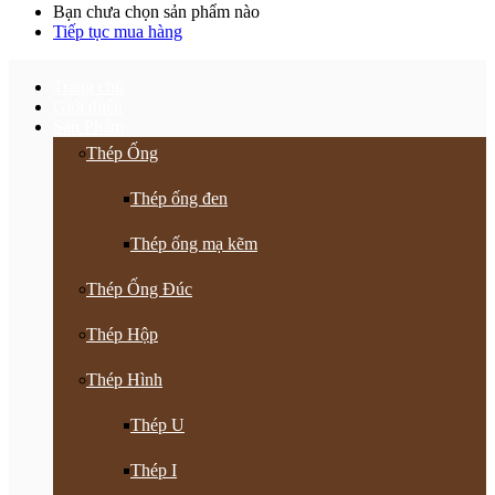
Bạn chưa chọn sản phẩm nào
Tiếp tục mua hàng
Trang chủ
Giới thiệu
Sản Phẩm
Thép Ống
Thép ống đen
Thép ống mạ kẽm
Thép Ống Đúc
Thép Hộp
Thép Hình
Thép U
Thép I