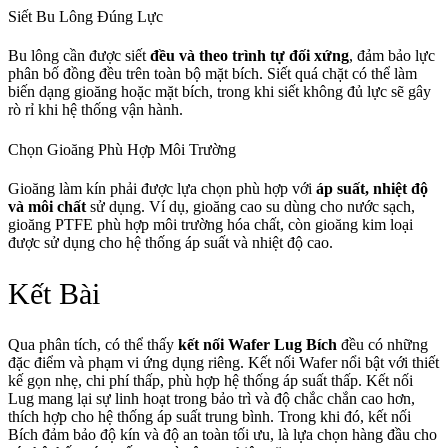
Siết Bu Lông Đúng Lực
Bu lông cần được siết
đều và theo trình tự đối xứng
, đảm bảo lực
phân bố đồng đều trên toàn bộ mặt bích. Siết quá chặt có thể làm
biến dạng gioăng hoặc mặt bích, trong khi siết không đủ lực sẽ gây
rò rỉ khi hệ thống vận hành.
Chọn Gioăng Phù Hợp Môi Trường
Gioăng làm kín phải được lựa chọn phù hợp với
áp suất, nhiệt độ
và môi chất
sử dụng. Ví dụ, gioăng cao su dùng cho nước sạch,
gioăng PTFE phù hợp môi trường hóa chất, còn gioăng kim loại
được sử dụng cho hệ thống áp suất và nhiệt độ cao.
Kết Bài
Qua phân tích, có thể thấy
kết nối Wafer Lug Bích
đều có những
đặc điểm và phạm vi ứng dụng riêng. Kết nối Wafer nổi bật với thiết
kế gọn nhẹ, chi phí thấp, phù hợp hệ thống áp suất thấp. Kết nối
Lug mang lại sự linh hoạt trong bảo trì và độ chắc chắn cao hơn,
thích hợp cho hệ thống áp suất trung bình. Trong khi đó, kết nối
Bích đảm bảo độ kín và độ an toàn tối ưu, là lựa chọn hàng đầu cho