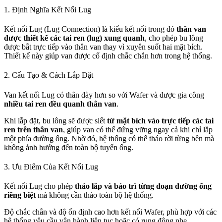
1. Định Nghĩa Kết Nối Lug
Kết nối Lug (Lug Connection) là kiểu kết nối trong đó
thân van
được thiết kế các tai ren (lug) xung quanh
, cho phép bu lông
được bắt trực tiếp vào thân van thay vì xuyên suốt hai mặt bích.
Thiết kế này giúp van được cố định chắc chắn hơn trong hệ thống.
2. Cấu Tạo & Cách Lắp Đặt
Van kết nối Lug có thân dày hơn so với Wafer và được gia công
nhiều tai ren đều quanh thân van
.
Khi lắp đặt, bu lông sẽ được siết
từ mặt bích vào trực tiếp các tai
ren trên thân van
, giúp van có thể đứng vững ngay cả khi chỉ lắp
một phía đường ống. Nhờ đó, hệ thống có thể tháo rời từng bên mà
không ảnh hưởng đến toàn bộ tuyến ống.
3. Ưu Điểm Của Kết Nối Lug
Kết nối Lug cho phép
tháo lắp và bảo trì từng đoạn đường ống
riêng biệt
mà không cần tháo toàn bộ hệ thống.
Độ chắc chắn và độ ổn định cao hơn kết nối Wafer, phù hợp với các
hệ thống yêu cầu vận hành liên tục hoặc có rung động nhẹ.