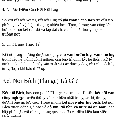
4. Nhược Điểm Của Kết Nối Lug
So với kết nối Wafer, kết nối Lug có
giá thành cao hơn
do cấu tạo
phức tạp và vật liệu sử dụng nhiều hơn. Trọng lượng van cũng lớn
hơn, đòi hỏi kết cấu đỡ và lắp đặt chắc chắn hơn trong một số
trường hợp.
5. Ứng Dụng Thực Tế
Kết nối Lug thường được sử dụng cho
van bướm lug
,
van dao lug
trong các hệ thống công nghiệp cần bảo trì định kỳ, hệ thống xử lý
nước, hóa chất, nhà máy sản xuất và các đường ống yêu cầu cách ly
từng đoạn khi bảo dưỡng.
Kết Nối Bích (Flange) Là Gì?
Kết nối Bích
, hay còn gọi là Flange connection, là kiểu
kết nối van
công nghiệp
truyền thống và phổ biến nhất trong các hệ thống
đường ống áp lực cao. Trong nhóm
kết nối wafer lug bích
, kết nối
Bích được đánh giá cao về
độ kín, độ bền và mức độ an toàn
, đặc
biệt phù hợp với các hệ thống quy mô lớn và điều kiện làm việc
khắc nghiệt.