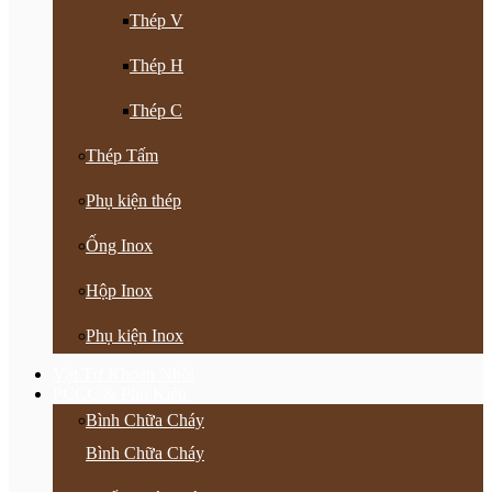
Thép V
Thép H
Thép C
Thép Tấm
Phụ kiện thép
Ống Inox
Hộp Inox
Phụ kiện Inox
Vật Tư Khoan Nhồi
PCCC & Phụ Kiện
Bình Chữa Cháy
Bình Chữa Cháy