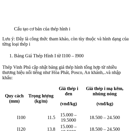
Cấu tạo cơ bản của thép hình i
Lưu ý: Đây là công thức tham khảo, còn tùy thuộc và hình dạng của
từng loại thép i
Bảng Giá Thép Hình I từ I100 – I900
Thép Vinh Phú cập nhật bảng giá thép hình tổng hợp từ nhiều
thương hiệu nổi tiếng như Hòa Phát, Posco, An khánh,..và nhập
khẩu:
Giá thép i
Giá thép i mạ kẽm,
đen
nhúng nóng
Quy cách
Trọng lượng
(mm)
(kg/m)
(vnđ/kg)
(vnđ/kg)
15.000 –
I100
11.5
18.500 – 24.500
19.5000
15.000 –
I120
13.8
18.500 – 24.500