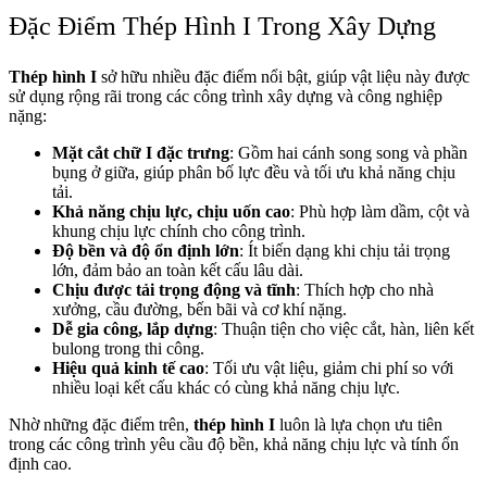
Đặc Điểm Thép Hình I Trong Xây Dựng
Thép hình I
sở hữu nhiều đặc điểm nổi bật, giúp vật liệu này được
sử dụng rộng rãi trong các công trình xây dựng và công nghiệp
nặng:
Mặt cắt chữ I đặc trưng
: Gồm hai cánh song song và phần
bụng ở giữa, giúp phân bố lực đều và tối ưu khả năng chịu
tải.
Khả năng chịu lực, chịu uốn cao
: Phù hợp làm dầm, cột và
khung chịu lực chính cho công trình.
Độ bền và độ ổn định lớn
: Ít biến dạng khi chịu tải trọng
lớn, đảm bảo an toàn kết cấu lâu dài.
Chịu được tải trọng động và tĩnh
: Thích hợp cho nhà
xưởng, cầu đường, bến bãi và cơ khí nặng.
Dễ gia công, lắp dựng
: Thuận tiện cho việc cắt, hàn, liên kết
bulong trong thi công.
Hiệu quả kinh tế cao
: Tối ưu vật liệu, giảm chi phí so với
nhiều loại kết cấu khác có cùng khả năng chịu lực.
Nhờ những đặc điểm trên,
thép hình I
luôn là lựa chọn ưu tiên
trong các công trình yêu cầu độ bền, khả năng chịu lực và tính ổn
định cao.