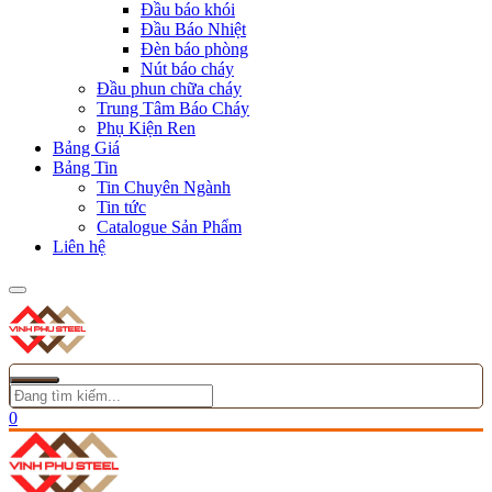
Đầu báo khói
Đầu Báo Nhiệt
Đèn báo phòng
Nút báo cháy
Đầu phun chữa cháy
Trung Tâm Báo Cháy
Phụ Kiện Ren
Bảng Giá
Bảng Tin
Tin Chuyên Ngành
Tin tức
Catalogue Sản Phẩm
Liên hệ
0