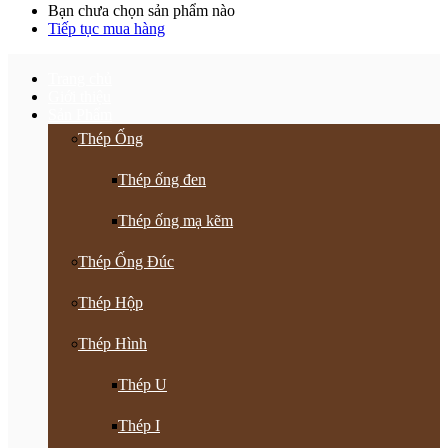
Bạn chưa chọn sản phẩm nào
Tiếp tục mua hàng
Trang chủ
Giới thiệu
Sản Phẩm
Thép Ống
Thép ống đen
Thép ống mạ kẽm
Thép Ống Đúc
Thép Hộp
Thép Hình
Thép U
Thép I