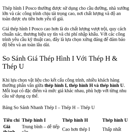
Thép hình I Posco thường được sử dụng cho cầu đường, nhà xưởng
lớn và các công trình chịu tải trọng cao, nơi chất lượng và độ an
toàn được ưu tiên hơn yếu tố giá.
Giá thép hình I Posco cao hơn là do chất lượng vượt trội, quy cách
chuẩn xác, thương hiệu uy tín và chi phí nhập khẩu. Với các công
trình yêu cầu kỹ thuật cao, đây là lựa chọn xứng đáng để đảm bảo
độ bền và an toàn lâu dài.
So Sánh Giá Thép Hình I Với Thép H &
Thép U
Khi lựa chọn vật liệu cho kết cấu công trình, nhiều khách hàng
thường phân vân giữa
thép hình I, thép hình H và thép hình U
.
Mỗi loại có đặc điểm và mức giá khác nhau, phù hợp với từng nhu
cầu sử dụng cụ thể.
Bảng So Sánh Nhanh Thép I – Thép H – Thép U
Tiêu chí
Thép hình I
Thép hình H
Thép hình U
Giá
Trung bình – dễ tiếp
Cao hơn thép I
Thấp nhất
thành
cận