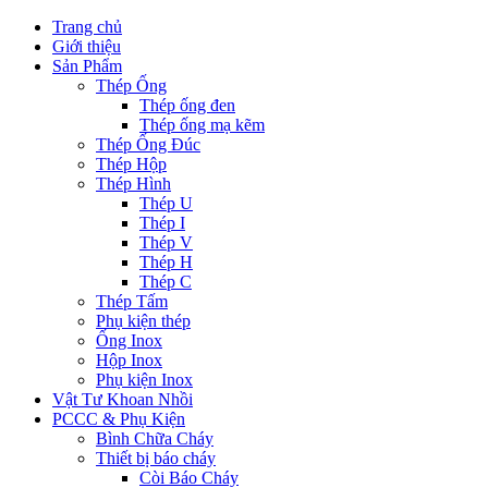
Trang chủ
Giới thiệu
Sản Phẩm
Thép Ống
Thép ống đen
Thép ống mạ kẽm
Thép Ống Đúc
Thép Hộp
Thép Hình
Thép U
Thép I
Thép V
Thép H
Thép C
Thép Tấm
Phụ kiện thép
Ống Inox
Hộp Inox
Phụ kiện Inox
Vật Tư Khoan Nhồi
PCCC & Phụ Kiện
Bình Chữa Cháy
Thiết bị báo cháy
Còi Báo Cháy