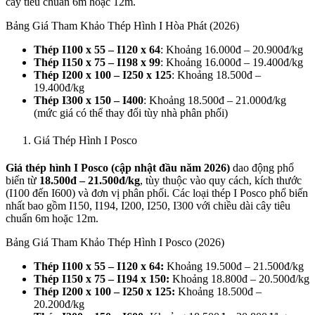
cây tiêu chuẩn 6m hoặc 12m.
Bảng Giá Tham Khảo Thép Hình I Hòa Phát (2026)
Thép I100 x 55 – I120 x 64
: Khoảng 16.000đ – 20.900đ/kg
Thép I150 x 75 – I198 x 99
: Khoảng 16.000đ – 19.400đ/kg
Thép I200 x 100 – I250 x 125
: Khoảng 18.500đ –
19.400đ/kg
Thép I300 x 150 – I400
: Khoảng 18.500đ – 21.000đ/kg
(mức giá có thể thay đổi tùy nhà phân phối)
Giá Thép Hình I Posco
Giá thép hình I Posco (cập nhật đầu năm 2026)
dao động phổ
biến từ
18.500đ – 21.500đ/kg
, tùy thuộc vào quy cách, kích thước
(I100 đến I600) và đơn vị phân phối. Các loại thép I Posco phổ biến
nhất bao gồm I150, I194, I200, I250, I300 với chiều dài cây tiêu
chuẩn 6m hoặc 12m.
Bảng Giá Tham Khảo Thép Hình I Posco (2026)
Thép I100 x 55 – I120 x 64:
Khoảng 19.500đ – 21.500đ/kg
Thép I150 x 75 – I194 x 150:
Khoảng 18.800đ – 20.500đ/kg
Thép I200 x 100 – I250 x 125:
Khoảng 18.500đ –
20.200đ/kg