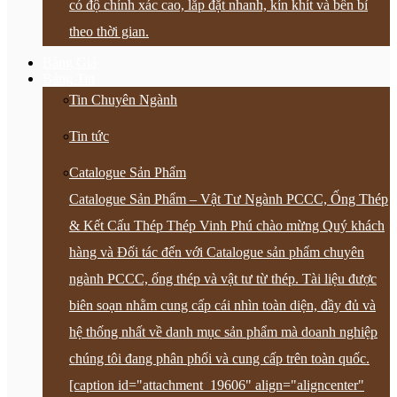
có độ chính xác cao, lắp đặt nhanh, kín khít và bền bỉ
theo thời gian.
Bảng Giá
Bảng Tin
Tin Chuyên Ngành
Tin tức
Catalogue Sản Phẩm
Catalogue Sản Phẩm – Vật Tư Ngành PCCC, Ống Thép
& Kết Cấu Thép Thép Vinh Phú chào mừng Quý khách
hàng và Đối tác đến với Catalogue sản phẩm chuyên
ngành PCCC, ống thép và vật tư từ thép. Tài liệu được
biên soạn nhằm cung cấp cái nhìn toàn diện, đầy đủ và
hệ thống nhất về danh mục sản phẩm mà doanh nghiệp
chúng tôi đang phân phối và cung cấp trên toàn quốc.
[caption id="attachment_19606" align="aligncenter"