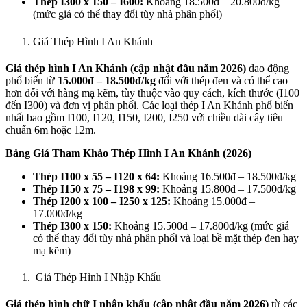
Thép I300 x 150 – I600:
Khoảng 18.500đ – 20.800đ/kg
(mức giá có thể thay đổi tùy nhà phân phối)
Giá Thép Hình I An Khánh
Giá thép hình I An Khánh (cập nhật đầu năm 2026)
dao động
phổ biến từ
15.000đ – 18.500đ/kg
đối với thép đen và có thể cao
hơn đối với hàng mạ kẽm
, tùy thuộc vào quy cách, kích thước (I100
đến I300) và đơn vị phân phối. Các loại thép I An Khánh phổ biến
nhất bao gồm I100, I120, I150, I200, I250 với chiều dài cây tiêu
chuẩn 6m hoặc 12m.
Bảng Giá Tham Khảo Thép Hình I An Khánh (2026)
Thép I100 x 55 – I120 x 64:
Khoảng 16.500đ – 18.500đ/kg
Thép I150 x 75 – I198 x 99:
Khoảng 15.800đ – 17.500đ/kg
Thép I200 x 100 – I250 x 125:
Khoảng 15.000đ –
17.000đ/kg
Thép I300 x 150:
Khoảng 15.500đ – 17.800đ/kg (mức giá
có thể thay đổi tùy nhà phân phối và loại bề mặt thép đen hay
mạ kẽm)
Giá Thép Hình I Nhập Khẩu
Giá thép hình chữ I nhập khẩu (cập nhật đầu năm 2026)
từ các