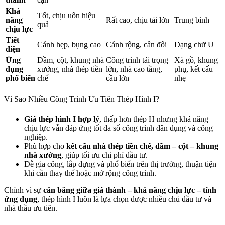
Khả
Tốt, chịu uốn hiệu
năng
Rất cao, chịu tải lớn
Trung bình
quả
chịu lực
Tiết
Cánh hẹp, bụng cao
Cánh rộng, cân đối
Dạng chữ U
diện
Ứng
Dầm, cột, khung nhà
Công trình tải trọng
Xà gồ, khung
dụng
xưởng, nhà thép tiền
lớn, nhà cao tầng,
phụ, kết cấu
phổ biến
chế
cầu lớn
nhẹ
Vì Sao Nhiều Công Trình Ưu Tiên Thép Hình I?
Giá thép hình I hợp lý
, thấp hơn thép H nhưng khả năng
chịu lực vẫn đáp ứng tốt đa số công trình dân dụng và công
nghiệp.
Phù hợp cho
kết cấu nhà thép tiền chế, dầm – cột – khung
nhà xưởng
, giúp tối ưu chi phí đầu tư.
Dễ gia công, lắp dựng và phổ biến trên thị trường, thuận tiện
khi cần thay thế hoặc mở rộng công trình.
Chính vì sự
cân bằng giữa giá thành – khả năng chịu lực – tính
ứng dụng
, thép hình I luôn là lựa chọn được nhiều chủ đầu tư và
nhà thầu ưu tiên.