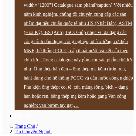
width="1200"] Catalogue sảm phẩm[/caption] Với nhiều
năm kinh nghiệm, chúng tôi chuyên cung cấp các sản
phẩm đạt tiêu chuẩn quốc tế như JIS (Nhật Bản), ASTM
(Hoa Kỳ), BS (Anh), ISO. Giúp phục vụ đa dạng các
công trình dân dụng, công nghiệp, nhà xưởng, cơ điện
M&E, hệ thống PCCC, cấp thoát nước và kết cấu thép
chịu lực. Trong catalogue này gồm các sản phẩm chủ lực
như: Ống thép hàn đen – ống thép mạ kẽm (trơn, ren,
hàn) dùng cho hệ thống PCCC và dẫn nước công nghiệp
Phụ kiện ống thép: co, tê, cút, măng sông, bích – dạng
hàn hoặc ren, bằng thép mạ kẽm hoặc gang Van công
nghiệp: van bướm tay gạt,…
Liên hệ
Trang Chủ
/
Tin Chuyên Ngành