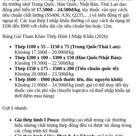
thị trường như Trung Quốc, Hàn Quốc, Nhật Bản, Thái Lan
dao
động phổ biến từ
17.500đ – 24.500đ/kg
, tùy thuộc vào quy cách,
tiêu chuẩn chất lượng (SS400, A36, Q235,…) và biến động tỷ giá
ngoại tệ. Các loại thép I nhập khẩu thường có quy cách đa dạng từ
I100 đến I900 với chiều dài cây tiêu chuẩn 6m hoặc 12m.
Bảng Giá Tham Khảo Thép Hình I Nhập Khẩu (2026)
Thép I100 x 55 – I150 x 75 (Trung Quốc/Thái Lan):
Khoảng 17.500đ – 20.000đ/kg
Thép I200 x 100 – I300 x 150 (Hàn Quốc/Nhật Bản):
Khoảng 19.500đ – 22.500đ/kg
Thép I350 x 175 – I500 x 200 (Tiêu chuẩn quốc tế):
Khoảng 20.000đ – 23.500đ/kg
Thép I600 – I900 (Kích thước lớn, đúc nguyên khối):
Khoảng 21.000đ – 24.500đ/kg (mức giá có thể thay đổi tùy
thuộc vào chi phí vận chuyển logictics và thuế nhập khẩu tại
thời điểm mua hàng)
Gợi ý nhanh:
Giá thép hình I Posco
: thường cao nhất trong các thương
hiệu nhưng chất lượng thép đồng đều và được tin dùng trong
các công trình kỹ thuật.