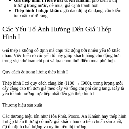
Giá thép hình I Hòa Phát & An Khánh
: phổ biến ở thị
trường trong nước, dễ mua, giá cạnh tranh hơn.
Thép hình I nhập khẩu:
: giá dao động đa dạng, cần kiểm
tra xuất xứ rõ ràng.
Các Yếu Tố Ảnh Hưởng Đến Giá Thép
Hình I
Giá thép I không cố định mà chịu tác động bởi nhiều yếu tố khác
nhau. Việc hiểu rõ các yếu tố này giúp khách hàng chủ động hơn
trong việc dự toán chi phí và lựa chọn thời điểm mua phù hợp.
Quy cách & trọng lượng thép hình I
Thép hình I có quy cách càng lớn (I100 → I900), trọng lượng mỗi
cây càng cao thì đơn giá theo cây và tổng chi phí càng tăng. Đây là
yếu tố ảnh hưởng trực tiếp nhất đến giá thép hình I.
Thương hiệu sản xuất
Các thương hiệu lớn như Hòa Phát, Posco, An Khánh hay thép hình
I nhập khẩu thường có mức giá khác nhau do tiêu chuẩn sản xuất,
độ ổn định chất lượng và uy tín trên thị trường.