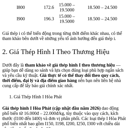
15.000 –
I800
172.6
18.500 – 24.500
19.5000
15.000 –
I900
196.3
18.500 – 24.500
19.5000
Giá thép i có thể biến động trong từng thời điểm khác nhau, có thể
tham khảo bên dưới về những yếu tố ảnh hưởng đến giá thép i.
2. Giá Thép Hình I Theo Thương Hiệu
Dưới đây là
tham khảo về giá thép hình I theo thương hiệu
—
giúp bạn dễ dàng so sánh và lựa chọn đúng loại phù hợp ngân sách
và yêu cầu kỹ thuật.
Giá thực tế có thể thay đổi theo quy cách,
thời điểm, đại lý và địa điểm giao hàng
nên bạn nên liên hệ nhà
cung cấp để lấy báo giá chính xác nhất.
Giá Thép Hình I Hòa Phát
Giá thép hình I Hòa Phát (cập nhật đầu năm 2026)
dao động
phổ biến từ 16.000đ – 22.000đ/kg, tùy thuộc vào quy cách, kích
thước (I100 đến I400) và đơn vị phân phối. Các loại thép I Hòa Phát
phổ biến nhất bao gồm I150, I198, I200, I250, I300 với chiều dài