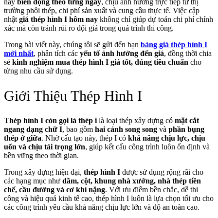
này
biến động theo từng ngày
, chịu ảnh hưởng trực tiếp từ thị
trường phôi thép, chi phí sản xuất và cung cầu thực tế. Việc cập
nhật
giá thép hình I hôm nay
không chỉ giúp dự toán chi phí chính
xác mà còn tránh rủi ro đội giá trong quá trình thi công.
Trong bài viết này, chúng tôi sẽ gửi đến bạn
bảng giá thép hình I
mới nhất
, phân tích các
yếu tố ảnh hưởng đến giá
, đồng thời chia
sẻ
kinh nghiệm mua thép hình I giá tốt, đúng tiêu chuẩn
cho
từng nhu cầu sử dụng.
Giới Thiệu Thép Hình I
Thép hình I còn gọi là thép i
là loại thép xây dựng có
mặt cắt
ngang dạng chữ I
, bao gồm
hai cánh song song
và
phần bụng
thép ở giữa
. Nhờ cấu tạo này, thép I có
khả năng chịu lực, chịu
uốn và chịu tải trọng lớn
, giúp kết cấu công trình luôn ổn định và
bền vững theo thời gian.
Trong xây dựng hiện đại,
thép hình I
được sử dụng rộng rãi cho
các hạng mục như
dầm, cột, khung nhà xưởng, nhà thép tiền
chế, cầu đường và cơ khí nặng
. Với ưu điểm bền chắc, dễ thi
công và hiệu quả kinh tế cao, thép hình I luôn là lựa chọn tối ưu cho
các công trình yêu cầu khả năng chịu lực lớn và độ an toàn cao.