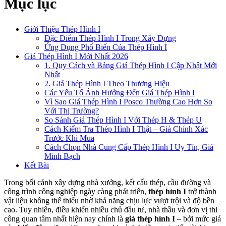
Mục lục
Giới Thiệu Thép Hình I
Đặc Điểm Thép Hình I Trong Xây Dựng
Ứng Dụng Phổ Biến Của Thép Hình I
Giá Thép Hình I Mới Nhất 2026
1. Quy Cách và Bảng Giá Thép Hình I Cập Nhật Mới
Nhất
2. Giá Thép Hình I Theo Thương Hiệu
Các Yếu Tố Ảnh Hưởng Đến Giá Thép Hình I
Vì Sao Giá Thép Hình I Posco Thường Cao Hơn So
Với Thị Trường?
So Sánh Giá Thép Hình I Với Thép H & Thép U
Cách Kiểm Tra Thép Hình I Thật – Giả Chính Xác
Trước Khi Mua
Cách Chọn Nhà Cung Cấp Thép Hình I Uy Tín, Giá
Minh Bạch
Kết Bài
Trong bối cảnh xây dựng nhà xưởng, kết cấu thép, cầu đường và
công trình công nghiệp ngày càng phát triển,
thép hình I
trở thành
vật liệu không thể thiếu nhờ khả năng chịu lực vượt trội và độ bền
cao. Tuy nhiên, điều khiến nhiều chủ đầu tư, nhà thầu và đơn vị thi
công quan tâm nhất hiện nay chính là
giá thép hình I
– bởi mức giá