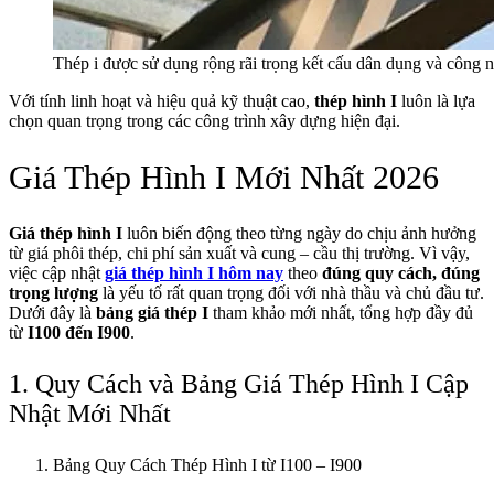
Thép i được sử dụng rộng rãi trọng kết cấu dân dụng và công 
Với tính linh hoạt và hiệu quả kỹ thuật cao,
thép hình I
luôn là lựa
chọn quan trọng trong các công trình xây dựng hiện đại.
Giá Thép Hình I Mới Nhất 2026
Giá thép hình I
luôn biến động theo từng ngày do chịu ảnh hưởng
từ giá phôi thép, chi phí sản xuất và cung – cầu thị trường. Vì vậy,
việc cập nhật
giá thép hình I hôm nay
theo
đúng quy cách, đúng
trọng lượng
là yếu tố rất quan trọng đối với nhà thầu và chủ đầu tư.
Dưới đây là
bảng giá thép I
tham khảo mới nhất, tổng hợp đầy đủ
từ
I100 đến I900
.
1. Quy Cách và Bảng Giá Thép Hình I Cập
Nhật Mới Nhất
Bảng Quy Cách Thép Hình I từ I100 – I900