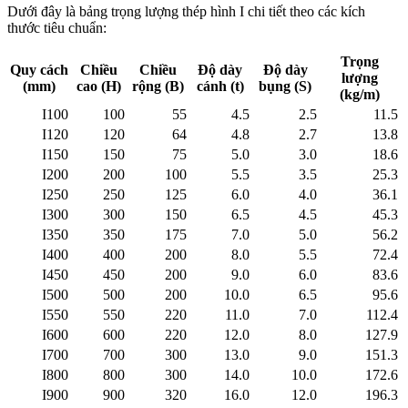
Dưới đây là bảng trọng lượng thép hình I chi tiết theo các kích
thước tiêu chuẩn:
Trọng
Quy cách
Chiều
Chiều
Độ dày
Độ dày
lượng
(mm)
cao (H)
rộng (B)
cánh (t)
bụng (S)
(kg/m)
I100
100
55
4.5
2.5
11.5
I120
120
64
4.8
2.7
13.8
I150
150
75
5.0
3.0
18.6
I200
200
100
5.5
3.5
25.3
I250
250
125
6.0
4.0
36.1
I300
300
150
6.5
4.5
45.3
I350
350
175
7.0
5.0
56.2
I400
400
200
8.0
5.5
72.4
I450
450
200
9.0
6.0
83.6
I500
500
200
10.0
6.5
95.6
I550
550
220
11.0
7.0
112.4
I600
600
220
12.0
8.0
127.9
I700
700
300
13.0
9.0
151.3
I800
800
300
14.0
10.0
172.6
I900
900
320
16.0
12.0
196.3