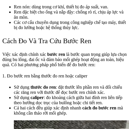
Ren nón: dùng trong cơ khí, thiết bị đo áp suất, van.
Ren đặc biệt cho ống và nắp đậy: chống rò rỉ, chịu áp lực và
ăn mòn.
Các cơ cấu chuyên dụng trong công nghiệp chế tạo máy, thiết
bị đo lường hoặc hệ thống thủy lực.
Cách Đo Và Tra Cứu Bước Ren
Việc xác định chính xác
bước ren
là bước quan trọng giúp lựa chọn
đúng bu lông, đai ốc và đảm bảo mối ghép hoạt động an toàn, hiệu
quả. Có hai phương pháp phổ biến để đo bước ren:
1. Đo bước ren bằng thước đo ren hoặc caliper
Sử dụng
thước đo ren
: đặt thước lên phần ren và đối chiếu
các răng ren với thước để đọc bước ren chính xác.
Sử dụng
caliper
: đo khoảng cách giữa hai đỉnh ren liên tiếp
theo hướng dọc trục của bulông hoặc chi tiết ren.
Cả hai cách đều giúp xác định nhanh
cách đo bước ren
mà
không cần tháo rời mối ghép.