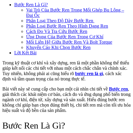
Bước Ren Là Gì?
Vai Trò Của Bước Ren Trong Mối Ghép Bu Lông –
Đai Ốc
Phân Loại Theo Độ Dày Bước Ren
Phân Loại Bước Ren Theo Hình Dạng Ren
Cách Đo Và Tra Cứu Bước Ren
Ứng Dụng Của Bước Ren Trong Cơ Khí
Mối Liên Hệ Giữa Bước Ren Và Bolt Torque
Khuyến Cáo Khi Chọn Bước Ren
Lời Kết Bài
Trong kỹ thuật cơ khí và xây dựng, ren là một phần không thể thiếu
giúp kết nối các chi tiết với nhau một cách chắc chắn và chính xác.
Tuy nhiên, không phải ai cũng hiểu rõ
bước ren là gì
, cách xác
định và tầm quan trọng của nó trong thực tế.
Bài viết này sẽ cung cấp cho bạn một cái nhìn chi tiết về
Bước ren
,
giải thích các khái niệm cơ bản, cách đo và ứng dụng phổ biến trong
ngành cơ khí, điện tử, xây dựng và sản xuất. Hiểu đúng bước ren
không chỉ giúp bạn chọn đúng thiết bị, chi tiết ren mà còn tối ưu hóa
hiệu suất và độ bền của sản phẩm.
Bước Ren Là Gì?