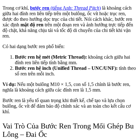
Trong cơ khí,
bước ren
(tiếng Anh:
Thread Pitch
)
là khoảng cách
giữa hai đỉnh ren liên tiếp trên một bulông, ốc vít hoặc trục ren,
được đo theo hướng dọc trục của chi tiết. Nói cách khác, bước ren
xác định
mật độ ren
trên một đoạn ren và ảnh hưởng trực tiếp đến
độ chặt, khả năng chịu tải và tốc độ di chuyển của chi tiết khi vặn
ren.
Có hai dạng bước ren phổ biến:
Bước ren hệ mét (Metric Thread):
khoảng cách giữa hai
đỉnh ren liên tiếp tính bằng mm.
Bước ren hệ inch (Unified Thread – UNC/UNF):
tính theo
số ren trên mỗi inch.
Ví dụ:
Nếu một bulông M10 × 1,5, con số 1,5 chính là bước ren,
nghĩa là khoảng cách giữa các đỉnh ren là 1,5 mm.
Bước ren là yếu tố quan trọng khi thiết kế, chế tạo và lựa chọn
bulông, ốc vít để đảm bảo độ chính xác và an toàn cho kết cấu cơ
khí.
Vai Trò Của Bước Ren Trong Mối Ghép Bu
Lông – Đai Ốc