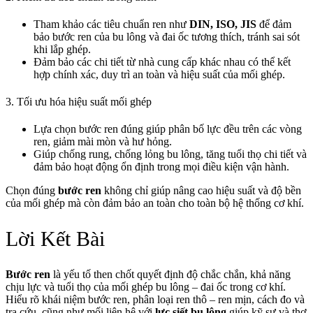
Tham khảo các tiêu chuẩn ren như
DIN, ISO, JIS
để đảm
bảo bước ren của bu lông và đai ốc tương thích, tránh sai sót
khi lắp ghép.
Đảm bảo các chi tiết từ nhà cung cấp khác nhau có thể kết
hợp chính xác, duy trì an toàn và hiệu suất của mối ghép.
3. Tối ưu hóa hiệu suất mối ghép
Lựa chọn bước ren đúng giúp phân bố lực đều trên các vòng
ren, giảm mài mòn và hư hỏng.
Giúp chống rung, chống lỏng bu lông, tăng tuổi thọ chi tiết và
đảm bảo hoạt động ổn định trong mọi điều kiện vận hành.
Chọn đúng
bước ren
không chỉ giúp nâng cao hiệu suất và độ bền
của mối ghép mà còn đảm bảo an toàn cho toàn bộ hệ thống cơ khí.
Lời Kết Bài
Bước ren
là yếu tố then chốt quyết định độ chắc chắn, khả năng
chịu lực và tuổi thọ của mối ghép bu lông – đai ốc trong cơ khí.
Hiểu rõ khái niệm bước ren, phân loại ren thô – ren mịn, cách đo và
tra cứu, cũng như mối liên hệ với
lực siết bu lông
giúp kỹ sư và thợ