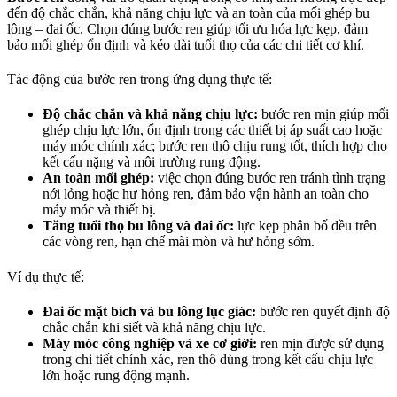
đến độ chắc chắn, khả năng chịu lực và an toàn của mối ghép bu
lông – đai ốc. Chọn đúng bước ren giúp tối ưu hóa lực kẹp, đảm
bảo mối ghép ổn định và kéo dài tuổi thọ của các chi tiết cơ khí.
Tác động của bước ren trong ứng dụng thực tế:
Độ chắc chắn và khả năng chịu lực:
bước ren mịn giúp mối
ghép chịu lực lớn, ổn định trong các thiết bị áp suất cao hoặc
máy móc chính xác; bước ren thô chịu rung tốt, thích hợp cho
kết cấu nặng và môi trường rung động.
An toàn mối ghép:
việc chọn đúng bước ren tránh tình trạng
nới lỏng hoặc hư hỏng ren, đảm bảo vận hành an toàn cho
máy móc và thiết bị.
Tăng tuổi thọ bu lông và đai ốc:
lực kẹp phân bố đều trên
các vòng ren, hạn chế mài mòn và hư hỏng sớm.
Ví dụ thực tế:
Đai ốc mặt bích và bu lông lục giác:
bước ren quyết định độ
chắc chắn khi siết và khả năng chịu lực.
Máy móc công nghiệp và xe cơ giới:
ren mịn được sử dụng
trong chi tiết chính xác, ren thô dùng trong kết cấu chịu lực
lớn hoặc rung động mạnh.