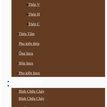
Thép V
Thép H
Thép C
Thép Tấm
Phụ kiện thép
Ống Inox
Hộp Inox
Phụ kiện Inox
Vật Tư Khoan Nhồi
PCCC & Phụ Kiện
Bình Chữa Cháy
Bình Chữa Cháy