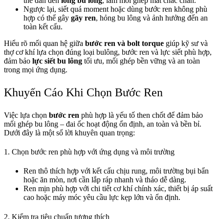
thể dẫn đến
lỏng bu lông
, làm mối ghép mất chắc chắn.
Ngược lại, siết quá moment hoặc dùng bước ren không phù
hợp có thể gây
gãy ren
, hỏng bu lông và ảnh hưởng đến an
toàn kết cấu.
Hiểu rõ mối quan hệ giữa
bước ren và bolt torque
giúp kỹ sư và
thợ cơ khí lựa chọn đúng loại bulông, bước ren và lực siết phù hợp,
đảm bảo
lực siết bu lông
tối ưu, mối ghép bền vững và an toàn
trong mọi ứng dụng.
Khuyến Cáo Khi Chọn Bước Ren
Việc lựa chọn
bước ren
phù hợp là yếu tố then chốt để đảm bảo
mối ghép bu lông – đai ốc hoạt động ổn định, an toàn và bền bỉ.
Dưới đây là một số lời khuyên quan trọng:
1. Chọn bước ren phù hợp với ứng dụng và môi trường
Ren thô thích hợp với kết cấu chịu rung, môi trường bụi bẩn
hoặc ăn mòn, nơi cần lắp ráp nhanh và tháo dễ dàng.
Ren mịn phù hợp với chi tiết cơ khí chính xác, thiết bị áp suất
cao hoặc máy móc yêu cầu lực kẹp lớn và ổn định.
2. Kiểm tra tiêu chuẩn tương thích