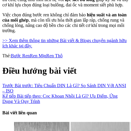
cơ khí lựa chọn đúng loại bulông, đai ốc và moment siết phù hợp.
Việc chọn đúng bước ren không chỉ đảm bảo
hiệu suất và an toàn
của mối ghép
, mà còn tối ưu hóa thời gian lắp ráp, chống rung và
chống lỏng, nâng cao độ bền cho các chi tiết cơ khí trong mọi môi
trường.
>> Xem thêm thông tin những Bài viết & Blogs chuyên ngành hữu
ích khác tại đây.
Thẻ:
Bước Ren
Ren Mịn
Ren Thô
Điều hướng bài viết
Trước
Bài trước:
Tiêu Chuẩn DIN Là Gì? So Sánh DIN Với ANSI
– ISO
Kế tiếp
Bài tiếp theo:
Cọc Khoan Nhồi Là Gì? Ưu Điểm, Ứng
Dụng Và Quy Trình
Bài viết liên quan