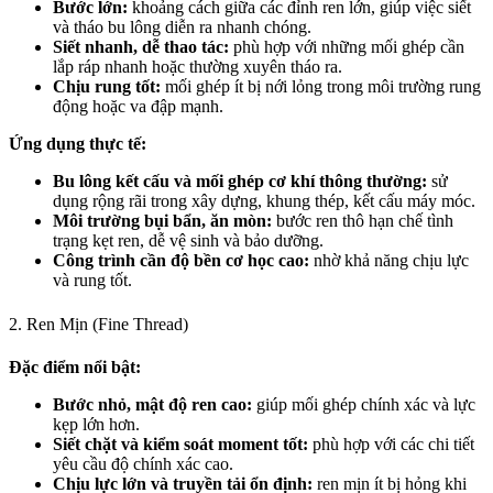
Bước lớn:
khoảng cách giữa các đỉnh ren lớn, giúp việc siết
và tháo bu lông diễn ra nhanh chóng.
Siết nhanh, dễ thao tác:
phù hợp với những mối ghép cần
lắp ráp nhanh hoặc thường xuyên tháo ra.
Chịu rung tốt:
mối ghép ít bị nới lỏng trong môi trường rung
động hoặc va đập mạnh.
Ứng dụng thực tế:
Bu lông kết cấu và mối ghép cơ khí thông thường:
sử
dụng rộng rãi trong xây dựng, khung thép, kết cấu máy móc.
Môi trường bụi bẩn, ăn mòn:
bước ren thô hạn chế tình
trạng kẹt ren, dễ vệ sinh và bảo dưỡng.
Công trình cần độ bền cơ học cao:
nhờ khả năng chịu lực
và rung tốt.
2. Ren Mịn (Fine Thread)
Đặc điểm nổi bật:
Bước nhỏ, mật độ ren cao:
giúp mối ghép chính xác và lực
kẹp lớn hơn.
Siết chặt và kiểm soát moment tốt:
phù hợp với các chi tiết
yêu cầu độ chính xác cao.
Chịu lực lớn và truyền tải ổn định:
ren mịn ít bị hỏng khi