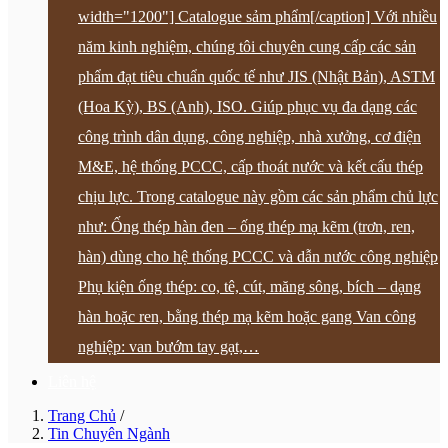
width="1200"] Catalogue sảm phẩm[/caption] Với nhiều
năm kinh nghiệm, chúng tôi chuyên cung cấp các sản
phẩm đạt tiêu chuẩn quốc tế như JIS (Nhật Bản), ASTM
(Hoa Kỳ), BS (Anh), ISO. Giúp phục vụ đa dạng các
công trình dân dụng, công nghiệp, nhà xưởng, cơ điện
M&E, hệ thống PCCC, cấp thoát nước và kết cấu thép
chịu lực. Trong catalogue này gồm các sản phẩm chủ lực
như: Ống thép hàn đen – ống thép mạ kẽm (trơn, ren,
hàn) dùng cho hệ thống PCCC và dẫn nước công nghiệp
Phụ kiện ống thép: co, tê, cút, măng sông, bích – dạng
hàn hoặc ren, bằng thép mạ kẽm hoặc gang Van công
nghiệp: van bướm tay gạt,…
Liên hệ
Trang Chủ
/
Tin Chuyên Ngành