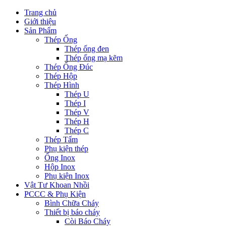
Trang chủ
Giới thiệu
Sản Phẩm
Thép Ống
Thép ống đen
Thép ống mạ kẽm
Thép Ống Đúc
Thép Hộp
Thép Hình
Thép U
Thép I
Thép V
Thép H
Thép C
Thép Tấm
Phụ kiện thép
Ống Inox
Hộp Inox
Phụ kiện Inox
Vật Tư Khoan Nhồi
PCCC & Phụ Kiện
Bình Chữa Cháy
Thiết bị báo cháy
Còi Báo Cháy