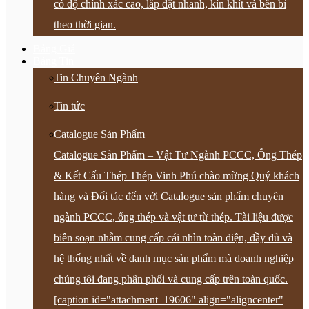
có độ chính xác cao, lắp đặt nhanh, kín khít và bền bỉ
theo thời gian.
Bảng Giá
Bảng Tin
Tin Chuyên Ngành
Tin tức
Catalogue Sản Phẩm
Catalogue Sản Phẩm – Vật Tư Ngành PCCC, Ống Thép
& Kết Cấu Thép Thép Vinh Phú chào mừng Quý khách
hàng và Đối tác đến với Catalogue sản phẩm chuyên
ngành PCCC, ống thép và vật tư từ thép. Tài liệu được
biên soạn nhằm cung cấp cái nhìn toàn diện, đầy đủ và
hệ thống nhất về danh mục sản phẩm mà doanh nghiệp
chúng tôi đang phân phối và cung cấp trên toàn quốc.
[caption id="attachment_19606" align="aligncenter"