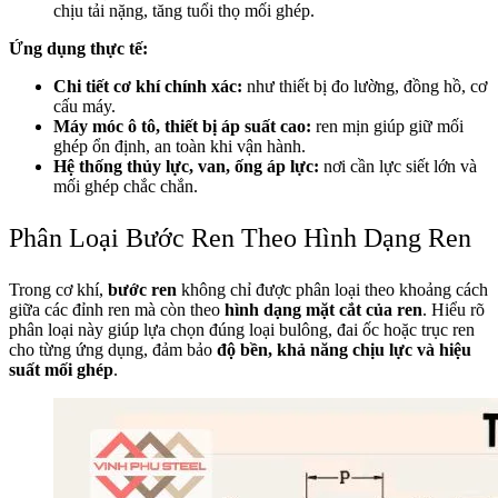
chịu tải nặng, tăng tuổi thọ mối ghép.
Ứng dụng thực tế:
Chi tiết cơ khí chính xác:
như thiết bị đo lường, đồng hồ, cơ
cấu máy.
Máy móc ô tô, thiết bị áp suất cao:
ren mịn giúp giữ mối
ghép ổn định, an toàn khi vận hành.
Hệ thống thủy lực, van, ống áp lực:
nơi cần lực siết lớn và
mối ghép chắc chắn.
Phân Loại Bước Ren Theo Hình Dạng Ren
Trong cơ khí,
bước ren
không chỉ được phân loại theo khoảng cách
giữa các đỉnh ren mà còn theo
hình dạng mặt cắt của ren
. Hiểu rõ
phân loại này giúp lựa chọn đúng loại bulông, đai ốc hoặc trục ren
cho từng ứng dụng, đảm bảo
độ bền, khả năng chịu lực và hiệu
suất mối ghép
.