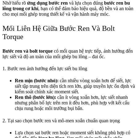
Nhờ hiểu rõ
ứng dụng bước ren
và lựa chọn đúng
bước ren bu
lông trong cơ khí
, bạn có thể đảm bảo hiệu quả, độ bền và an toàn
cho mọi mối ghép trong thiết kế và vận hành máy móc.
Mối Liên Hệ Giữa Bước Ren Và Bolt
Torque
Bước ren và bolt torque
có mối quan hệ trực tiếp, ảnh hưởng đến
lực siết và độ an toàn của mối ghép bu lông – đai ốc.
1. Bước ren ảnh hưởng đến lực siết bu lông
Ren mịn (bước nhỏ):
cần nhiều vòng xoắn hơn để siết, lực
siết tập trung trên diện tích ren lớn, giúp truyền lực ổn định và
kiểm soát chính xác moment siết.
Ren thô (bước lớn):
cần ít vòng xoắn hơn, lực siết nhanh
nhưng phân bố lực trên ren ít đều hơn, phù hợp với kết cấu
chịu rung hoặc môi trường bụi bẩn.
2. Tại sao chọn bước ren và mô-men xoắn chuẩn quan trọng
Lựa chọn sai bước ren hoặc moment siết không phù hợp có