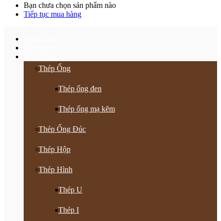
Bạn chưa chọn sản phẩm nào
Tiếp tục mua hàng
Trang chủ
Giới thiệu
Sản Phẩm
Thép Ống
Thép ống đen
Thép ống mạ kẽm
Thép Ống Đúc
Thép Hộp
Thép Hình
Thép U
Thép I