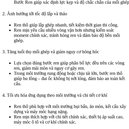
Bước Ren giúp xác định lực kẹp và độ chắc chắn của mối ghé
2. Ảnh hưởng tới tốc độ lắp và tháo
Ren thô giúp lắp ghép nhanh, tiết kiệm thời gian thi công.
Ren mịn yêu cầu nhiều vòng vặn hơn nhưng kiểm soát
moment chính xác, tránh hỏng ren và đảm bảo độ bền mối
ghép.
3. Tăng tuổi thọ mối ghép và giảm nguy cơ hỏng hóc
Lựa chọn đúng bước ren giúp phân bố lực đều trên các vòng
ren, giảm mài mòn và nguy cơ gãy ren.
Trong môi trường rung động hoặc chịu tải lớn, bước ren thô
giúp bu lông – đai ốc không bị nới lỏng, đảm bảo an toàn kết
cấu.
4. Tối ưu hóa ứng dụng theo môi trường và chi tiết cơ khí
Ren thô phù hợp với môi trường bụi bẩn, ăn mòn, kết cấu xây
dựng và máy móc hạng nặng.
Ren mịn thích hợp với chi tiết chính xác, thiết bị áp suất cao,
máy móc ô tô và cơ khí chính xác.