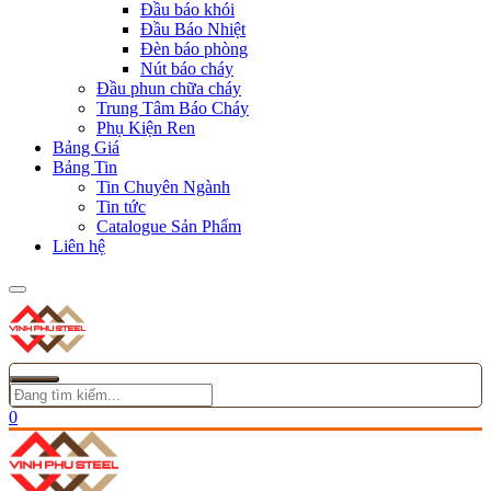
Đầu báo khói
Đầu Báo Nhiệt
Đèn báo phòng
Nút báo cháy
Đầu phun chữa cháy
Trung Tâm Báo Cháy
Phụ Kiện Ren
Bảng Giá
Bảng Tin
Tin Chuyên Ngành
Tin tức
Catalogue Sản Phẩm
Liên hệ
0