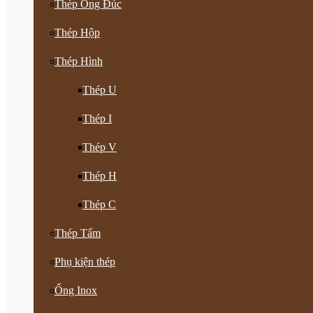
Thép Ống Đúc
Thép Hộp
Thép Hình
Thép U
Thép I
Thép V
Thép H
Thép C
Thép Tấm
Phụ kiện thép
Ống Inox