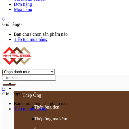
Đơn hàng
Mua hàng
0
Giỏ hàng
0
Bạn chưa chọn sản phẩm nào
Tiếp tục mua hàng
Trang chủ
Giới thiệu
Sản Phẩm
0
Giỏ hàng
0
Thép Ống
Bạn chưa chọn sản phẩm nào
Thép ống đen
Tiếp tục mua hàng
Thép ống mạ kẽm