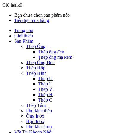
Giỏ hàng
0
Bạn chưa chọn sản phẩm nào
Tiếp tục mua hàng
Trang chủ
Giới thiệu
Sản Phẩm
Thép Ống
Thép ống đen
Thép ống mạ kẽm
Thép Ống Đúc
Thép Hộp
Thép Hình
Thép U
Thép I
Thép V
Thép H
Thép C
Thép Tấm
Phụ kiện thép
Ống Inox
Hộp Inox
Phụ kiện Inox
Vật Tư Khoan Nhồi