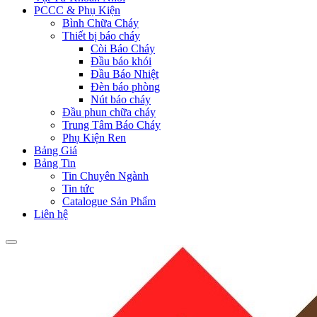
PCCC & Phụ Kiện
Bình Chữa Cháy
Thiết bị báo cháy
Còi Báo Cháy
Đầu báo khói
Đầu Báo Nhiệt
Đèn báo phòng
Nút báo cháy
Đầu phun chữa cháy
Trung Tâm Báo Cháy
Phụ Kiện Ren
Bảng Giá
Bảng Tin
Tin Chuyên Ngành
Tin tức
Catalogue Sản Phẩm
Liên hệ