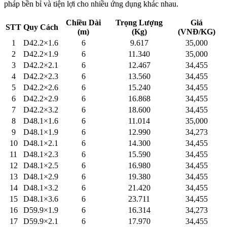
pháp bền bỉ và tiện lợi cho nhiều ứng dụng khác nhau.
Chiều Dài
Trọng Lượng
Giá
STT
Quy Cách
(m)
(Kg)
(VNĐ/KG)
1
D42.2×1.6
6
9.617
35,000
2
D42.2×1.9
6
11.340
35,000
3
D42.2×2.1
6
12.467
34,455
4
D42.2×2.3
6
13.560
34,455
5
D42.2×2.6
6
15.240
34,455
6
D42.2×2.9
6
16.868
34,455
7
D42.2×3.2
6
18.600
34,455
8
D48.1×1.6
6
11.014
35,000
9
D48.1×1.9
6
12.990
34,273
10
D48.1×2.1
6
14.300
34,455
11
D48.1×2.3
6
15.590
34,455
12
D48.1×2.5
6
16.980
34,455
13
D48.1×2.9
6
19.380
34,455
14
D48.1×3.2
6
21.420
34,455
15
D48.1×3.6
6
23.711
34,455
16
D59.9×1.9
6
16.314
34,273
17
D59.9×2.1
6
17.970
34,455