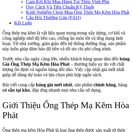
Cam Kết Khi Mua Hàng Tại Thép Vinh Phú
Quy Cách Và Tiêu Chuẩn Kỹ Thuật
Kinh Nghiệm Chọn Mua Ống Thép Mạ Kẽm Hòa Phát
Câu Hỏi Thường Gặp (FAQ)
Kết Luận
Ống thép mạ kẽm là vật liệu quan trọng trong xây dựng, cơ khí và
công nghiệp nhờ độ bền cao, chống ăn mòn tốt và ứng dụng linh
hoạt. Từ nhà xưởng, giàn giáo đến hệ thống đường ống, sản phẩm
này luôn giúp đảm bảo độ bền và tối ưu chi phí công trình.
Trước nhu cầu ngày càng lớn, nhiều khách hàng quan tâm đến
bảng
Giá Ống Thép Mạ Kẽm Hòa Phát
– thương hiệu uy tín với chất
lượng ổn định và nguồn hàng dồi dào. Việc cập nhật giá mới nhất
giúp dễ dàng dự toán và lựa chọn phù hợp ngân sách.
Bài viết cung cấp
bảng giá mới nhất
, sản phẩm
chính hãng
, hàng
có sẵn tại kho
, đáp ứng nhanh mọi nhu cầu sử dụng.
Giới Thiệu Ống Thép Mạ Kẽm Hòa
Phát
Ống thép mạ kẽm Hòa Phát là loại ống thép được sản xuất từ thép