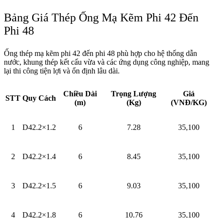
Bảng Giá Thép Ống Mạ Kẽm Phi 42 Đến
Phi 48
Ống thép mạ kẽm phi 42 đến phi 48 phù hợp cho hệ thống dẫn
nước, khung thép kết cấu vừa và các ứng dụng công nghiệp, mang
lại thi công tiện lợi và ổn định lâu dài.
Chiều Dài
Trọng Lượng
Giá
STT
Quy Cách
(m)
(Kg)
(VNĐ/KG)
1
D42.2×1.2
6
7.28
35,100
2
D42.2×1.4
6
8.45
35,100
3
D42.2×1.5
6
9.03
35,100
4
D42.2×1.8
6
10.76
35,100