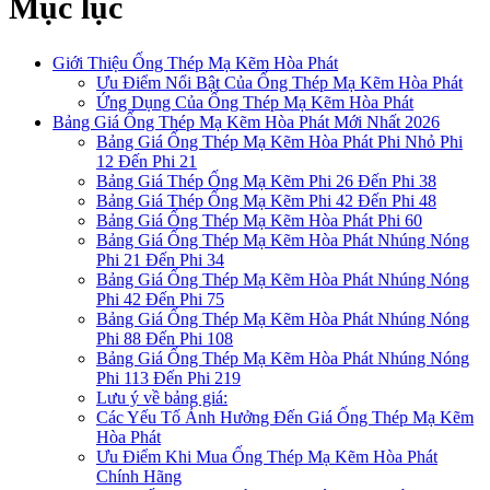
Mục lục
Giới Thiệu Ống Thép Mạ Kẽm Hòa Phát
Ưu Điểm Nổi Bật Của Ống Thép Mạ Kẽm Hòa Phát
Ứng Dụng Của Ống Thép Mạ Kẽm Hòa Phát
Bảng Giá Ống Thép Mạ Kẽm Hòa Phát Mới Nhất 2026
Bảng Giá Ống Thép Mạ Kẽm Hòa Phát Phi Nhỏ Phi
12 Đến Phi 21
Bảng Giá Thép Ống Mạ Kẽm Phi 26 Đến Phi 38
Bảng Giá Thép Ống Mạ Kẽm Phi 42 Đến Phi 48
Bảng Giá Ống Thép Mạ Kẽm Hòa Phát Phi 60
Bảng Giá Ống Thép Mạ Kẽm Hòa Phát Nhúng Nóng
Phi 21 Đến Phi 34
Bảng Giá Ống Thép Mạ Kẽm Hòa Phát Nhúng Nóng
Phi 42 Đến Phi 75
Bảng Giá Ống Thép Mạ Kẽm Hòa Phát Nhúng Nóng
Phi 88 Đến Phi 108
Bảng Giá Ống Thép Mạ Kẽm Hòa Phát Nhúng Nóng
Phi 113 Đến Phi 219
Lưu ý về bảng giá:
Các Yếu Tố Ảnh Hưởng Đến Giá Ống Thép Mạ Kẽm
Hòa Phát
Ưu Điểm Khi Mua Ống Thép Mạ Kẽm Hòa Phát
Chính Hãng