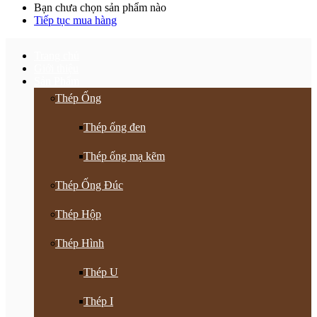
Bạn chưa chọn sản phẩm nào
Tiếp tục mua hàng
Trang chủ
Giới thiệu
Sản Phẩm
Thép Ống
Thép ống đen
Thép ống mạ kẽm
Thép Ống Đúc
Thép Hộp
Thép Hình
Thép U
Thép I