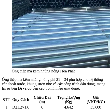
Ống thép mạ kẽm nhúng nóng Hòa Phát
Ống thép mạ kẽm nhúng nóng phi 21 – 34 phù hợp cho hệ thống
cấp thoát nước, khung sườn nhẹ và các công trình dân dụng, mang
lại sự tiện lợi và độ bền cao trong nhiều ứng dụng.
Chiều Dài
Trọng Lượng
Giá
STT
Quy Cách
(m)
(Kg)
(VNĐ/KG)
1
D21.2×1.6
6
4.642
35,600