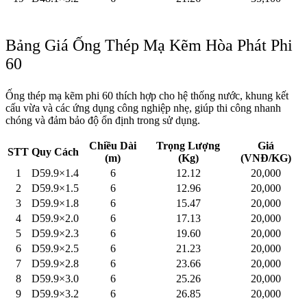
Bảng Giá Ống Thép Mạ Kẽm Hòa Phát Phi
60
Ống thép mạ kẽm phi 60 thích hợp cho hệ thống nước, khung kết
cấu vừa và các ứng dụng công nghiệp nhẹ, giúp thi công nhanh
chóng và đảm bảo độ ổn định trong sử dụng.
Chiều Dài
Trọng Lượng
Giá
STT
Quy Cách
(m)
(Kg)
(VNĐ/KG)
1
D59.9×1.4
6
12.12
20,000
2
D59.9×1.5
6
12.96
20,000
3
D59.9×1.8
6
15.47
20,000
4
D59.9×2.0
6
17.13
20,000
5
D59.9×2.3
6
19.60
20,000
6
D59.9×2.5
6
21.23
20,000
7
D59.9×2.8
6
23.66
20,000
8
D59.9×3.0
6
25.26
20,000
9
D59.9×3.2
6
26.85
20,000