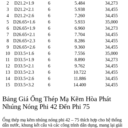
2
D21.2×1.9
6
5.484
34,273
3
D21.2×2.1
6
5.938
34,455
4
D21.2×2.6
6
7.260
34,455
5
D26.65×1.6
6
5.933
35,000
6
D26.65×1.9
6
6.960
34,273
7
D26.65×2.1
6
7.704
34,455
8
D26.65×2.3
6
8.286
34,455
9
D26.65×2.6
6
9.360
34,455
10
D33.5×1.6
6
7.556
35,000
11
D33.5×1.9
6
8.890
34,273
12
D33.5×2.1
6
9.762
34,455
13
D33.5×2.3
6
10.722
34,455
14
D33.5×2.6
6
11.886
34,455
15
D33.5×3.2
6
14.400
34,455
Bảng Giá Ống Thép Mạ Kẽm Hòa Phát
Nhúng Nóng Phi 42 Đến Phi 75
Ống thép mạ kẽm nhúng nóng phi 42 – 75 thích hợp cho hệ thống
dẫn nước, khung kết cấu và các công trình dân dụng, mang lại giải