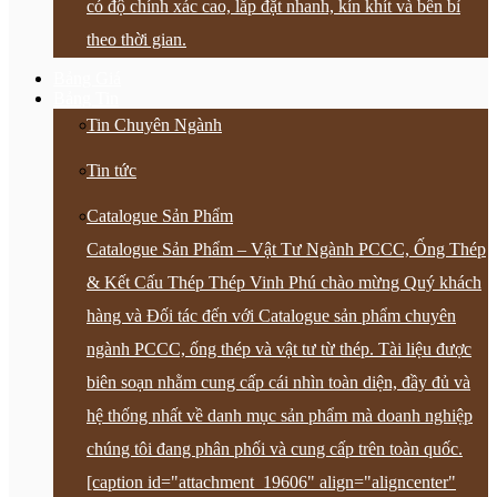
có độ chính xác cao, lắp đặt nhanh, kín khít và bền bỉ
theo thời gian.
Bảng Giá
Bảng Tin
Tin Chuyên Ngành
Tin tức
Catalogue Sản Phẩm
Catalogue Sản Phẩm – Vật Tư Ngành PCCC, Ống Thép
& Kết Cấu Thép Thép Vinh Phú chào mừng Quý khách
hàng và Đối tác đến với Catalogue sản phẩm chuyên
ngành PCCC, ống thép và vật tư từ thép. Tài liệu được
biên soạn nhằm cung cấp cái nhìn toàn diện, đầy đủ và
hệ thống nhất về danh mục sản phẩm mà doanh nghiệp
chúng tôi đang phân phối và cung cấp trên toàn quốc.
[caption id="attachment_19606" align="aligncenter"