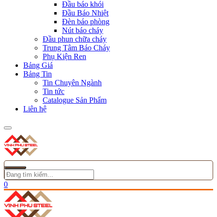
Đầu báo khói
Đầu Báo Nhiệt
Đèn báo phòng
Nút báo cháy
Đầu phun chữa cháy
Trung Tâm Báo Cháy
Phụ Kiện Ren
Bảng Giá
Bảng Tin
Tin Chuyên Ngành
Tin tức
Catalogue Sản Phẩm
Liên hệ
0