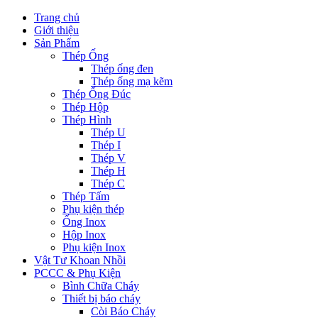
Trang chủ
Giới thiệu
Sản Phẩm
Thép Ống
Thép ống đen
Thép ống mạ kẽm
Thép Ống Đúc
Thép Hộp
Thép Hình
Thép U
Thép I
Thép V
Thép H
Thép C
Thép Tấm
Phụ kiện thép
Ống Inox
Hộp Inox
Phụ kiện Inox
Vật Tư Khoan Nhồi
PCCC & Phụ Kiện
Bình Chữa Cháy
Thiết bị báo cháy
Còi Báo Cháy