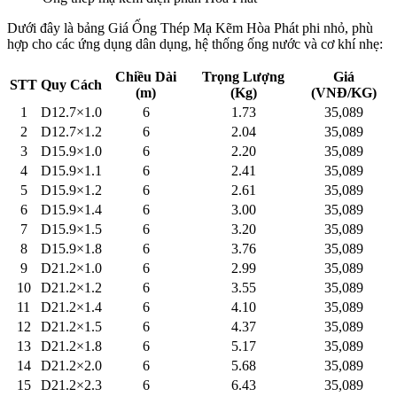
Dưới đây là bảng Giá Ống Thép Mạ Kẽm Hòa Phát phi nhỏ, phù
hợp cho các ứng dụng dân dụng, hệ thống ống nước và cơ khí nhẹ:
Chiều Dài
Trọng Lượng
Giá
STT
Quy Cách
(m)
(Kg)
(VNĐ/KG)
1
D12.7×1.0
6
1.73
35,089
2
D12.7×1.2
6
2.04
35,089
3
D15.9×1.0
6
2.20
35,089
4
D15.9×1.1
6
2.41
35,089
5
D15.9×1.2
6
2.61
35,089
6
D15.9×1.4
6
3.00
35,089
7
D15.9×1.5
6
3.20
35,089
8
D15.9×1.8
6
3.76
35,089
9
D21.2×1.0
6
2.99
35,089
10
D21.2×1.2
6
3.55
35,089
11
D21.2×1.4
6
4.10
35,089
12
D21.2×1.5
6
4.37
35,089
13
D21.2×1.8
6
5.17
35,089
14
D21.2×2.0
6
5.68
35,089
15
D21.2×2.3
6
6.43
35,089