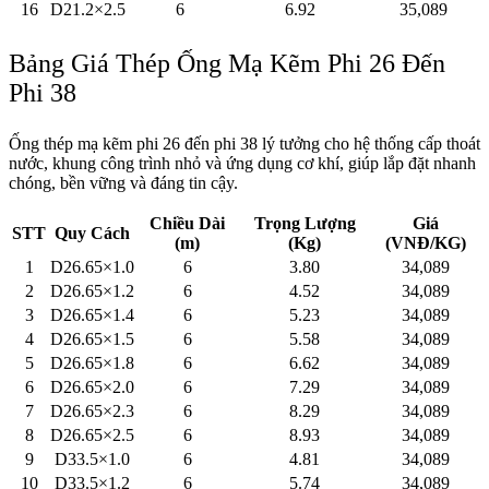
16
D21.2×2.5
6
6.92
35,089
Bảng Giá Thép Ống Mạ Kẽm Phi 26 Đến
Phi 38
Ống thép mạ kẽm phi 26 đến phi 38 lý tưởng cho hệ thống cấp thoát
nước, khung công trình nhỏ và ứng dụng cơ khí, giúp lắp đặt nhanh
chóng, bền vững và đáng tin cậy.
Chiều Dài
Trọng Lượng
Giá
STT
Quy Cách
(m)
(Kg)
(VNĐ/KG)
1
D26.65×1.0
6
3.80
34,089
2
D26.65×1.2
6
4.52
34,089
3
D26.65×1.4
6
5.23
34,089
4
D26.65×1.5
6
5.58
34,089
5
D26.65×1.8
6
6.62
34,089
6
D26.65×2.0
6
7.29
34,089
7
D26.65×2.3
6
8.29
34,089
8
D26.65×2.5
6
8.93
34,089
9
D33.5×1.0
6
4.81
34,089
10
D33.5×1.2
6
5.74
34,089