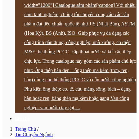
width="1200"] Catalogue sảm phẩm[/caption] Với nhiều
năm kinh nghiệm, chúng tôi chuyên cung cấp các sản
phẩm đạt tiêu chuẩn quốc tế như JIS (Nhật Bản), ASTM
(Hoa Kỳ), BS (Anh), ISO. Giúp phục vụ đa dạng các
công trình dân dụng, công nghiệp, nhà xưởng, cơ điện
M&E, hệ thống PCCC, cấp thoát nước và kết cấu thép
chịu lực. Trong catalogue này gồm các sản phẩm chủ lực
như: Ống thép hàn đen – ống thép mạ kẽm (trơn, ren,
hàn) dùng cho hệ thống PCCC và dẫn nước công nghiệp
Phụ kiện ống thép: co, tê, cút, măng sông, bích – dạng
hàn hoặc ren, bằng thép mạ kẽm hoặc gang Van công
nghiệp: van bướm tay gạt,…
Liên hệ
Trang Chủ
/
Tin Chuyên Ngành