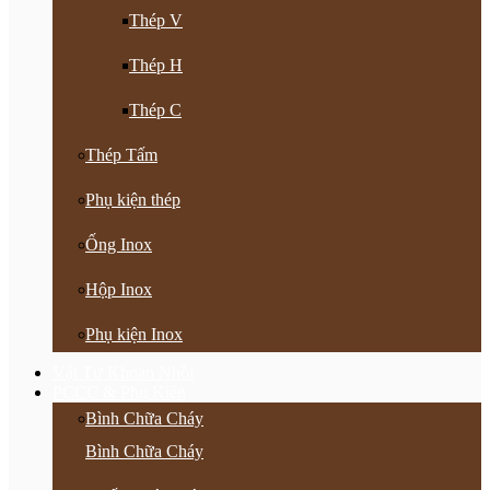
Thép V
Thép H
Thép C
Thép Tấm
Phụ kiện thép
Ống Inox
Hộp Inox
Phụ kiện Inox
Vật Tư Khoan Nhồi
PCCC & Phụ Kiện
Bình Chữa Cháy
Bình Chữa Cháy