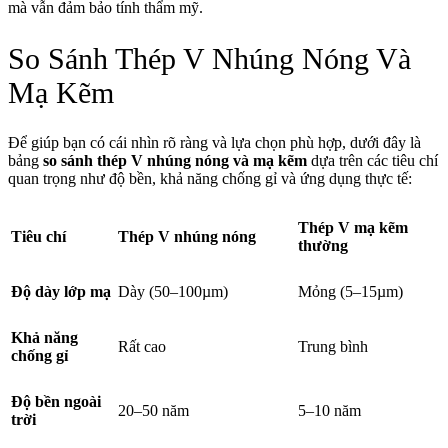
mà vẫn đảm bảo tính thẩm mỹ.
So Sánh Thép V Nhúng Nóng Và
Mạ Kẽm
Để giúp bạn có cái nhìn rõ ràng và lựa chọn phù hợp, dưới đây là
bảng
so sánh thép V nhúng nóng và mạ kẽm
dựa trên các tiêu chí
quan trọng như độ bền, khả năng chống gỉ và ứng dụng thực tế:
Thép V mạ kẽm
Tiêu chí
Thép V nhúng nóng
thường
Độ dày lớp mạ
Dày (50–100µm)
Mỏng (5–15µm)
Khả năng
Rất cao
Trung bình
chống gỉ
Độ bền ngoài
20–50 năm
5–10 năm
trời