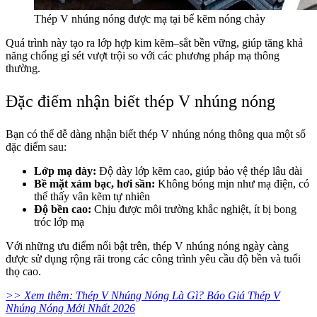
Thép V nhúng nóng được mạ tại bể kẽm nóng chảy
Quá trình này tạo ra lớp hợp kim kẽm–sắt bền vững, giúp tăng khả
năng chống gỉ sét vượt trội so với các phương pháp mạ thông
thường.
Đặc điểm nhận biết thép V nhúng nóng
Bạn có thể dễ dàng nhận biết thép V nhúng nóng thông qua một số
đặc điểm sau:
Lớp mạ dày:
Độ dày lớp kẽm cao, giúp bảo vệ thép lâu dài
Bề mặt xám bạc, hơi sần:
Không bóng mịn như mạ điện, có
thể thấy vân kẽm tự nhiên
Độ bền cao:
Chịu được môi trường khắc nghiệt, ít bị bong
tróc lớp mạ
Với những ưu điểm nổi bật trên, thép V nhúng nóng ngày càng
được sử dụng rộng rãi trong các công trình yêu cầu độ bền và tuổi
thọ cao.
>> Xem thêm: Thép V Nhúng Nóng Là Gì? Báo Giá Thép V
Nhúng Nóng Mới Nhất 2026