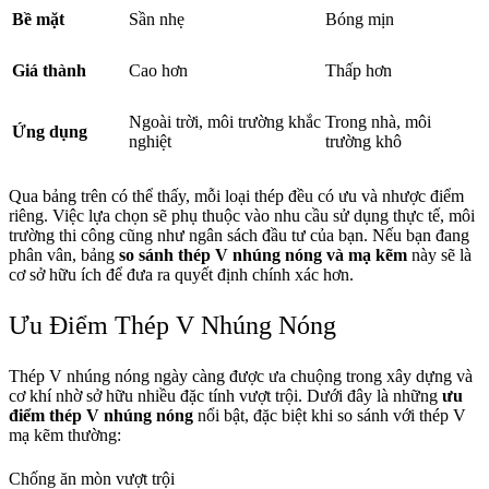
Bề mặt
Sần nhẹ
Bóng mịn
Giá thành
Cao hơn
Thấp hơn
Ngoài trời, môi trường khắc
Trong nhà, môi
Ứng dụng
nghiệt
trường khô
Qua bảng trên có thể thấy, mỗi loại thép đều có ưu và nhược điểm
riêng. Việc lựa chọn sẽ phụ thuộc vào nhu cầu sử dụng thực tế, môi
trường thi công cũng như ngân sách đầu tư của bạn. Nếu bạn đang
phân vân, bảng
so sánh thép V nhúng nóng và mạ kẽm
này sẽ là
cơ sở hữu ích để đưa ra quyết định chính xác hơn.
Ưu Điểm Thép V Nhúng Nóng
Thép V nhúng nóng ngày càng được ưa chuộng trong xây dựng và
cơ khí nhờ sở hữu nhiều đặc tính vượt trội. Dưới đây là những
ưu
điểm thép V nhúng nóng
nổi bật, đặc biệt khi so sánh với thép V
mạ kẽm thường:
Chống ăn mòn vượt trội