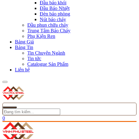
Đầu báo khói
Đầu Báo Nhiệt
Đèn báo phòng
Nút báo cháy
Đầu phun chữa cháy
Trung Tâm Báo Cháy
Phụ Kiện Ren
Bảng Giá
Bảng Tin
Tin Chuyên Ngành
Tin tức
Catalogue Sản Phẩm
Liên hệ
0