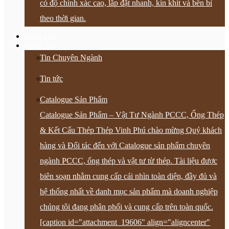
có độ chính xác cao, lắp đặt nhanh, kín khít và bền bỉ
theo thời gian.
Bảng Giá
Bảng Tin
Tin Chuyên Ngành
Tin tức
Catalogue Sản Phẩm
Catalogue Sản Phẩm – Vật Tư Ngành PCCC, Ống Thép
& Kết Cấu Thép Thép Vinh Phú chào mừng Quý khách
hàng và Đối tác đến với Catalogue sản phẩm chuyên
ngành PCCC, ống thép và vật tư từ thép. Tài liệu được
biên soạn nhằm cung cấp cái nhìn toàn diện, đầy đủ và
hệ thống nhất về danh mục sản phẩm mà doanh nghiệp
chúng tôi đang phân phối và cung cấp trên toàn quốc.
[caption id="attachment_19606" align="aligncenter"