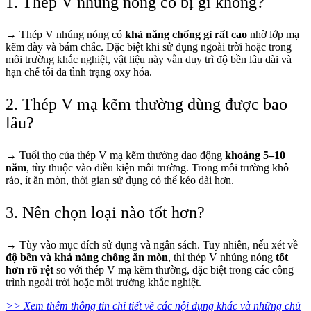
1. Thép V nhúng nóng có bị gỉ không?
→ Thép V nhúng nóng có
khả năng chống gỉ rất cao
nhờ lớp mạ
kẽm dày và bám chắc. Đặc biệt khi sử dụng ngoài trời hoặc trong
môi trường khắc nghiệt, vật liệu này vẫn duy trì độ bền lâu dài và
hạn chế tối đa tình trạng oxy hóa.
2. Thép V mạ kẽm thường dùng được bao
lâu?
→ Tuổi thọ của thép V mạ kẽm thường dao động
khoảng 5–10
năm
, tùy thuộc vào điều kiện môi trường. Trong môi trường khô
ráo, ít ăn mòn, thời gian sử dụng có thể kéo dài hơn.
3. Nên chọn loại nào tốt hơn?
→ Tùy vào mục đích sử dụng và ngân sách. Tuy nhiên, nếu xét về
độ bền và khả năng chống ăn mòn
, thì thép V nhúng nóng
tốt
hơn rõ rệt
so với thép V mạ kẽm thường, đặc biệt trong các công
trình ngoài trời hoặc môi trường khắc nghiệt.
>> Xem thêm thông tin chi tiết về các nội dụng khác và những chủ