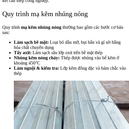
kết cấu thép công nghiệp.
Quy trình mạ kẽm nhúng nóng
Quy trình
mạ kẽm nhúng nóng
thường bao gồm các bước cơ bản
sau:
Làm sạch bề mặt:
Loại bỏ dầu mỡ, bụi bẩn và gỉ sét bằng
hóa chất chuyên dụng
Tẩy axit:
Làm sạch sâu lớp oxit trên bề mặt thép
Nhúng kẽm nóng chảy:
Thép được nhúng vào bể kẽm ở
khoảng 450°C
Làm nguội & kiểm tra:
Lớp kẽm đông đặc và bám chắc vào
thép