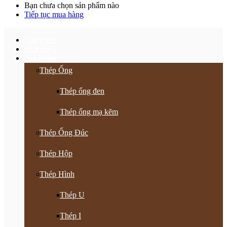
Bạn chưa chọn sản phẩm nào
Tiếp tục mua hàng
Trang chủ
Giới thiệu
Sản Phẩm
Thép Ống
Thép ống đen
Thép ống mạ kẽm
Thép Ống Đúc
Thép Hộp
Thép Hình
Thép U
Thép I