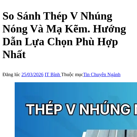
So Sánh Thép V Nhúng
Nóng Và Mạ Kẽm. Hướng
Dẫn Lựa Chọn Phù Hợp
Nhất
Đăng lúc
25/03/2026
IT Bình
Thuộc mục
Tin Chuyên Ngành