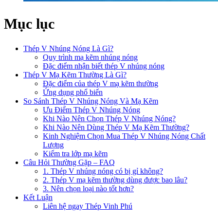
Mục lục
Thép V Nhúng Nóng Là Gì?
Quy trình mạ kẽm nhúng nóng
Đặc điểm nhận biết thép V nhúng nóng
Thép V Mạ Kẽm Thường Là Gì?
Đặc điểm của thép V mạ kẽm thường
Ứng dụng phổ biến
So Sánh Thép V Nhúng Nóng Và Mạ Kẽm
Ưu Điểm Thép V Nhúng Nóng
Khi Nào Nên Chọn Thép V Nhúng Nóng?
Khi Nào Nên Dùng Thép V Mạ Kẽm Thường?
Kinh Nghiệm Chọn Mua Thép V Nhúng Nóng Chất
Lượng
Kiểm tra lớp mạ kẽm
Câu Hỏi Thường Gặp – FAQ
1. Thép V nhúng nóng có bị gỉ không?
2. Thép V mạ kẽm thường dùng được bao lâu?
3. Nên chọn loại nào tốt hơn?
Kết Luận
Liên hệ ngay Thép Vinh Phú