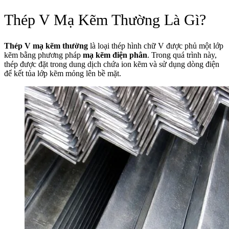
Thép V Mạ Kẽm Thường Là Gì?
Thép V mạ kẽm thường
là loại thép hình chữ V được phủ một lớp
kẽm bằng phương pháp
mạ kẽm điện phân
. Trong quá trình này,
thép được đặt trong dung dịch chứa ion kẽm và sử dụng dòng điện
để kết tủa lớp kẽm mỏng lên bề mặt.