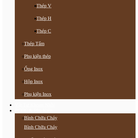
Thép V
Thép H
Thép C
Thép Tấm
Phụ kiện thép
Ống Inox
Hộp Inox
Phụ kiện Inox
Vật Tư Khoan Nhồi
PCCC & Phụ Kiện
Bình Chữa Cháy
Bình Chữa Cháy