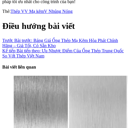
pháp tối ưu nhất cho công trình của bạn!
Thẻ:
Thép V
V Mạ kẽm
V Nhúng Nóng
Điều hướng bài viết
Trước
Bài trước:
Bảng Giá Ống Thép Mạ Kẽm Hòa Phát Chính
Hãng – Giá Tốt, Có Sẵn Kho
Kế tiếp
Bài tiếp theo:
Ưu Nhược Điểm Của Ống Thép Trung Quốc
So Với Thép Việt Nam
Bài viết liên quan