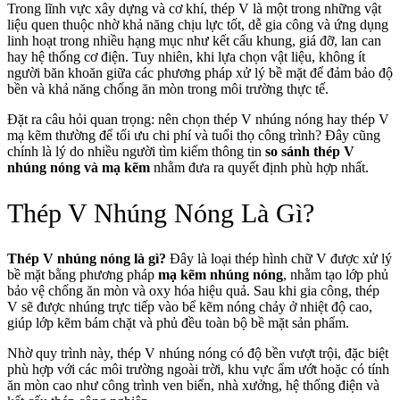
Trong lĩnh vực xây dựng và cơ khí, thép V là một trong những vật
liệu quen thuộc nhờ khả năng chịu lực tốt, dễ gia công và ứng dụng
linh hoạt trong nhiều hạng mục như kết cấu khung, giá đỡ, lan can
hay hệ thống cơ điện. Tuy nhiên, khi lựa chọn vật liệu, không ít
người băn khoăn giữa các phương pháp xử lý bề mặt để đảm bảo độ
bền và khả năng chống ăn mòn trong môi trường thực tế.
Đặt ra câu hỏi quan trọng: nên chọn thép V nhúng nóng hay thép V
mạ kẽm thường để tối ưu chi phí và tuổi thọ công trình? Đây cũng
chính là lý do nhiều người tìm kiếm thông tin
so sánh thép V
nhúng nóng và mạ kẽm
nhằm đưa ra quyết định phù hợp nhất.
Thép V Nhúng Nóng Là Gì?
Thép V nhúng nóng là gì?
Đây là loại thép hình chữ V được xử lý
bề mặt bằng phương pháp
mạ kẽm nhúng nóng
, nhằm tạo lớp phủ
bảo vệ chống ăn mòn và oxy hóa hiệu quả. Sau khi gia công, thép
V sẽ được nhúng trực tiếp vào bể kẽm nóng chảy ở nhiệt độ cao,
giúp lớp kẽm bám chặt và phủ đều toàn bộ bề mặt sản phẩm.
Nhờ quy trình này, thép V nhúng nóng có độ bền vượt trội, đặc biệt
phù hợp với các môi trường ngoài trời, khu vực ẩm ướt hoặc có tính
ăn mòn cao như công trình ven biển, nhà xưởng, hệ thống điện và