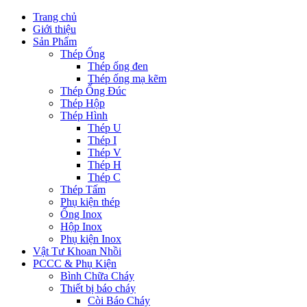
Trang chủ
Giới thiệu
Sản Phẩm
Thép Ống
Thép ống đen
Thép ống mạ kẽm
Thép Ống Đúc
Thép Hộp
Thép Hình
Thép U
Thép I
Thép V
Thép H
Thép C
Thép Tấm
Phụ kiện thép
Ống Inox
Hộp Inox
Phụ kiện Inox
Vật Tư Khoan Nhồi
PCCC & Phụ Kiện
Bình Chữa Cháy
Thiết bị báo cháy
Còi Báo Cháy