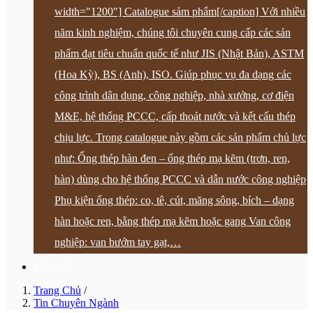
width="1200"] Catalogue sảm phẩm[/caption] Với nhiều
năm kinh nghiệm, chúng tôi chuyên cung cấp các sản
phẩm đạt tiêu chuẩn quốc tế như JIS (Nhật Bản), ASTM
(Hoa Kỳ), BS (Anh), ISO. Giúp phục vụ đa dạng các
công trình dân dụng, công nghiệp, nhà xưởng, cơ điện
M&E, hệ thống PCCC, cấp thoát nước và kết cấu thép
chịu lực. Trong catalogue này gồm các sản phẩm chủ lực
như: Ống thép hàn đen – ống thép mạ kẽm (trơn, ren,
hàn) dùng cho hệ thống PCCC và dẫn nước công nghiệp
Phụ kiện ống thép: co, tê, cút, măng sông, bích – dạng
hàn hoặc ren, bằng thép mạ kẽm hoặc gang Van công
nghiệp: van bướm tay gạt,…
Liên hệ
Trang Chủ
/
Tin Chuyên Ngành