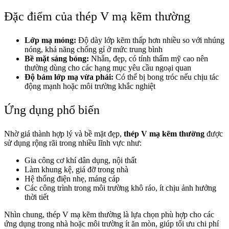
Đặc điểm của thép V mạ kẽm thường
Lớp mạ mỏng:
Độ dày lớp kẽm thấp hơn nhiều so với nhúng
nóng, khả năng chống gỉ ở mức trung bình
Bề mặt sáng bóng:
Nhẵn, đẹp, có tính thẩm mỹ cao nên
thường dùng cho các hạng mục yêu cầu ngoại quan
Độ bám lớp mạ vừa phải:
Có thể bị bong tróc nếu chịu tác
động mạnh hoặc môi trường khắc nghiệt
Ứng dụng phổ biến
Nhờ giá thành hợp lý và bề mặt đẹp,
thép V mạ kẽm thường
được
sử dụng rộng rãi trong nhiều lĩnh vực như:
Gia công cơ khí dân dụng, nội thất
Làm khung kệ, giá đỡ trong nhà
Hệ thống điện nhẹ, máng cáp
Các công trình trong môi trường khô ráo, ít chịu ảnh hưởng
thời tiết
Nhìn chung, thép V mạ kẽm thường là lựa chọn phù hợp cho các
ứng dụng trong nhà hoặc môi trường ít ăn mòn, giúp tối ưu chi phí