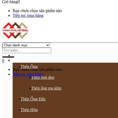
Giỏ hàng
0
Bạn chưa chọn sản phẩm nào
Tiếp tục mua hàng
Trang chủ
Giới thiệu
Sản Phẩm
0
Thép Ống
Bạn chưa chọn sản phẩm nào
Tiếp tục mua hàng
Thép ống đen
Thép ống mạ kẽm
Thép Ống Đúc
Thép Hộp