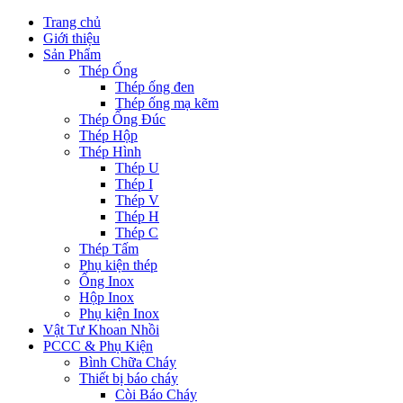
Trang chủ
Giới thiệu
Sản Phẩm
Thép Ống
Thép ống đen
Thép ống mạ kẽm
Thép Ống Đúc
Thép Hộp
Thép Hình
Thép U
Thép I
Thép V
Thép H
Thép C
Thép Tấm
Phụ kiện thép
Ống Inox
Hộp Inox
Phụ kiện Inox
Vật Tư Khoan Nhồi
PCCC & Phụ Kiện
Bình Chữa Cháy
Thiết bị báo cháy
Còi Báo Cháy