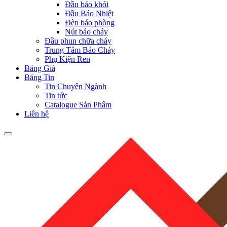
Đầu báo khói
Đầu Báo Nhiệt
Đèn báo phòng
Nút báo cháy
Đầu phun chữa cháy
Trung Tâm Báo Cháy
Phụ Kiện Ren
Bảng Giá
Bảng Tin
Tin Chuyên Ngành
Tin tức
Catalogue Sản Phẩm
Liên hệ