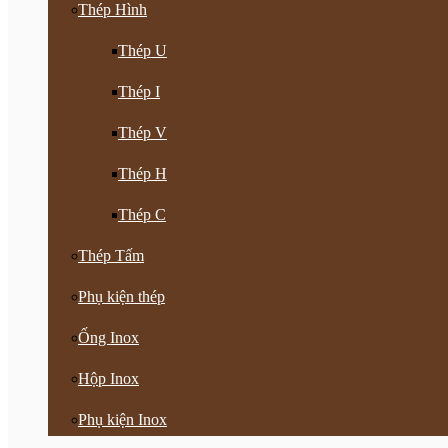
Thép Hình
Thép U
Thép I
Thép V
Thép H
Thép C
Thép Tấm
Phụ kiện thép
Ống Inox
Hộp Inox
Phụ kiện Inox