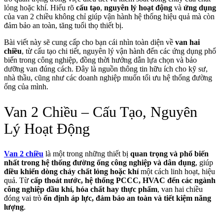
lỏng hoặc khí. Hiểu rõ
cấu tạo
,
nguyên lý hoạt động
và
ứng dụng
của van 2 chiều không chỉ giúp vận hành hệ thống hiệu quả mà còn
đảm bảo an toàn, tăng tuổi thọ thiết bị.
Bài viết này sẽ cung cấp cho bạn cái nhìn toàn diện về
van hai
chiều
, từ cấu tạo chi tiết, nguyên lý vận hành đến các ứng dụng phổ
biến trong công nghiệp, đồng thời hướng dẫn lựa chọn và bảo
dưỡng van đúng cách. Đây là nguồn thông tin hữu ích cho kỹ sư,
nhà thầu, cũng như các doanh nghiệp muốn tối ưu hệ thống đường
ống của mình.
Van 2 Chiều – Cấu Tạo, Nguyên
Lý Hoạt Động
Van 2 chiều
là một trong những thiết bị
quan trọng và phổ biến
nhất trong hệ thống đường ống công nghiệp và dân dụng
, giúp
điều khiển dòng chảy chất lỏng hoặc khí
một cách linh hoạt, hiệu
quả. Từ
cấp thoát nước, hệ thống PCCC, HVAC đến các ngành
công nghiệp dầu khí, hóa chất hay thực phẩm
, van hai chiều
đóng vai trò
ổn định áp lực, đảm bảo an toàn và tiết kiệm năng
lượng
.