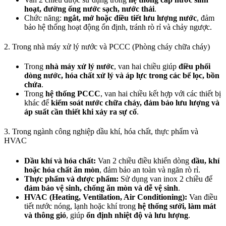
hoạt, đường ống nước sạch, nước thải
.
Chức năng:
ngắt, mở hoặc điều tiết lưu lượng nước
, đảm
bảo hệ thống hoạt động ổn định, tránh rò rỉ và chảy ngược.
2. Trong nhà máy xử lý nước và PCCC (Phòng cháy chữa cháy)
Trong
nhà máy xử lý nước
, van hai chiều giúp
điều phối
dòng nước, hóa chất xử lý và áp lực trong các bể lọc, bồn
chứa
.
Trong
hệ thống PCCC
, van hai chiều kết hợp với các thiết bị
khác để
kiểm soát nước chữa cháy, đảm bảo lưu lượng và
áp suất cần thiết khi xảy ra sự cố
.
3. Trong ngành công nghiệp dầu khí, hóa chất, thực phẩm và
HVAC
Dầu khí và hóa chất:
Van 2 chiều điều khiển dòng
dầu, khí
hoặc hóa chất ăn mòn
, đảm bảo an toàn và ngăn rò rỉ.
Thực phẩm và dược phẩm:
Sử dụng van inox 2 chiều để
đảm bảo vệ sinh, chống ăn mòn và dễ vệ sinh
.
HVAC (Heating, Ventilation, Air Conditioning):
Van điều
tiết nước nóng, lạnh hoặc khí trong
hệ thống sưởi, làm mát
và thông gió
, giúp
ổn định nhiệt độ và lưu lượng
.