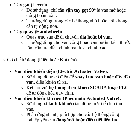
Tay gạt (Lever):
Dễ sử dụng, chỉ cần
vặn tay gạt 90°
là van mở hoặc
đóng hoàn toàn.
Thường dùng trong các hệ thống nhỏ hoặc nơi không
cần tự động hóa.
Tay quay (Handwheel):
Quay trục van để di chuyển
đĩa hoặc bi van
.
Thường dùng cho van cổng hoặc van bướm kích thước
lớn, cần lực điều chỉnh mạnh và chính xác.
3. Cơ chế tự động (Điện hoặc Khí nén)
Van điều khiển điện (Electric Actuated Valve):
Sử dụng động cơ điện để
xoay trục van hoặc đẩy đĩa
van
, điều khiển từ xa.
Kết nối với
hệ thống điều khiển SCADA hoặc PLC
để tự động hóa quy trình.
Van điều khiển khí nén (Pneumatic Actuated Valve):
Sử dụng
xi lanh khí nén
tác động trực tiếp lên trục
van.
Phản ứng nhanh, phù hợp cho các hệ thống công
nghiệp yêu cầu
đóng/mở hoặc điều tiết liên tục
.