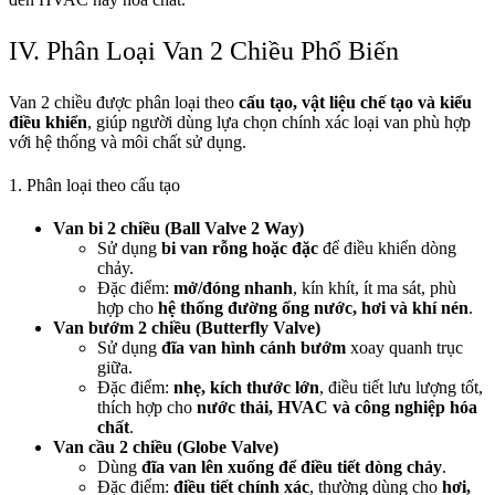
IV. Phân Loại Van 2 Chiều Phổ Biến
Van 2 chiều được phân loại theo
cấu tạo, vật liệu chế tạo và kiểu
điều khiển
, giúp người dùng lựa chọn chính xác loại van phù hợp
với hệ thống và môi chất sử dụng.
1. Phân loại theo cấu tạo
Van bi 2 chiều (Ball Valve 2 Way)
Sử dụng
bi van rỗng hoặc đặc
để điều khiển dòng
chảy.
Đặc điểm:
mở/đóng nhanh
, kín khít, ít ma sát, phù
hợp cho
hệ thống đường ống nước, hơi và khí nén
.
Van bướm 2 chiều (Butterfly Valve)
Sử dụng
đĩa van hình cánh bướm
xoay quanh trục
giữa.
Đặc điểm:
nhẹ, kích thước lớn
, điều tiết lưu lượng tốt,
thích hợp cho
nước thải, HVAC và công nghiệp hóa
chất
.
Van cầu 2 chiều (Globe Valve)
Dùng
đĩa van lên xuống để điều tiết dòng chảy
.
Đặc điểm:
điều tiết chính xác
, thường dùng cho
hơi,