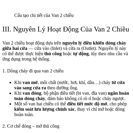
Cấu tạo chi tiết của Van 2 chiều
III. Nguyên Lý Hoạt Động Của Van 2 Chiều
Van 2 chiều hoạt động dựa trên
nguyên lý điều khiển dòng chảy
giữa hai cửa
— cửa vào (Inlet) và cửa ra (Outlet). Nguyên lý này
có thể được thực hiện
thủ công
hoặc
tự động
, tùy theo nhu cầu và
ứng dụng trong hệ thống.
1. Dòng chảy đi qua van 2 chiều
Khi
van mở
, môi chất (nước, hơi, khí, dầu…) chảy
từ cửa
vào sang cửa ra
theo đường ống.
Khi
van đóng
, bộ phận điều tiết (bi van, đĩa van)
ngăn hoàn
toàn dòng chảy
, đảm bảo không có rò rỉ hoặc chảy ngược.
Một số van hai chiều có thể
điều tiết mức độ mở
, cho phép
kiểm soát lưu lượng chính xác
, thay vì chỉ mở hoặc đóng
hoàn toàn.
2. Cơ chế đóng – mở thủ công