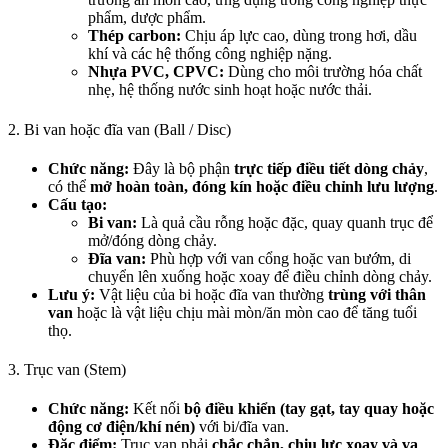
phẩm, dược phẩm.
Thép carbon:
Chịu áp lực cao, dùng trong hơi, dầu
khí và các hệ thống công nghiệp nặng.
Nhựa PVC, CPVC:
Dùng cho môi trường hóa chất
nhẹ, hệ thống nước sinh hoạt hoặc nước thải.
2. Bi van hoặc đĩa van (Ball / Disc)
Chức năng:
Đây là bộ phận
trực tiếp điều tiết dòng chảy
,
có thể
mở hoàn toàn, đóng kín hoặc điều chỉnh lưu lượng
.
Cấu tạo:
Bi van:
Là quả cầu rỗng hoặc đặc, quay quanh trục để
mở/đóng dòng chảy.
Đĩa van:
Phù hợp với van cổng hoặc van bướm, di
chuyển lên xuống hoặc xoay để điều chỉnh dòng chảy.
Lưu ý:
Vật liệu của bi hoặc đĩa van thường
trùng với thân
van
hoặc là vật liệu chịu mài mòn/ăn mòn cao để tăng tuổi
thọ.
3. Trục van (Stem)
Chức năng:
Kết nối
bộ điều khiển (tay gạt, tay quay hoặc
động cơ điện/khí nén)
với bi/đĩa van.
Đặc điểm:
Trục van phải
chắc chắn, chịu lực xoay và va