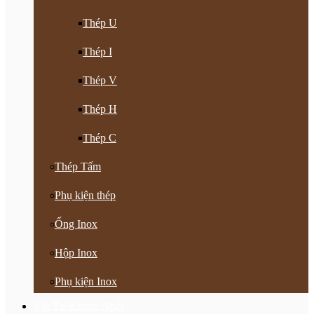
Thép U
Thép I
Thép V
Thép H
Thép C
Thép Tấm
Phụ kiện thép
Ống Inox
Hộp Inox
Phụ kiện Inox
Vật Tư Khoan Nhồi