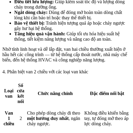
Điều tiết lưu lượng:
Giúp kiểm soát tốc độ và lượng dòng
chảy trong đường ống.
Ngắt dòng chảy:
Dùng để đóng mở hoàn toàn dòng chất
lỏng khi cần bảo trì hoặc thay thế thiết bị.
Bảo vệ thiết bị:
Tránh hiện tượng quá áp hoặc chảy ngược
gây hư hại hệ thống.
Tăng hiệu quả vận hành:
Giúp tối ưu hóa hiệu suất hệ
thống, tiết kiệm năng lượng và nâng cao độ an toàn.
Nhờ tính linh hoạt và dễ lắp đặt, van hai chiều thường xuất hiện ở
hầu hết các công trình — từ hệ thống cấp thoát nước, nhà máy chế
biến, đến hệ thống HVAC và công nghiệp năng lượng.
4. Phân biệt van 2 chiều với các loại van khác
Số
Loại
cửa
Chức năng chính
Đặc điểm nổi bật
van
kết
nối
Van
Cho phép dòng chảy đi theo
Không điều khiển bằng
1
2
một hướng duy nhất
, ngăn
tay, tự đóng mở theo áp
chiều
chảy ngược.
lực dòng chảy.