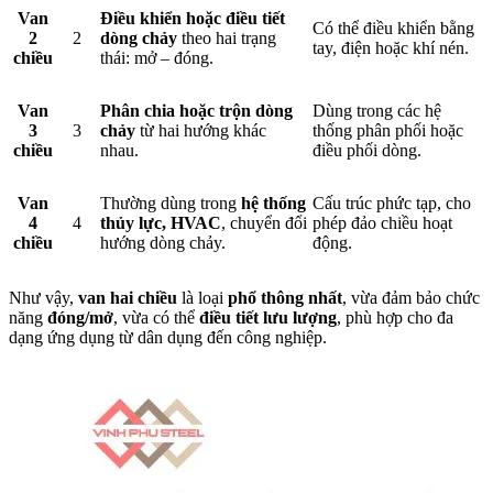
Van
Điều khiển hoặc điều tiết
Có thể điều khiển bằng
2
2
dòng chảy
theo hai trạng
tay, điện hoặc khí nén.
chiều
thái: mở – đóng.
Van
Phân chia hoặc trộn dòng
Dùng trong các hệ
3
3
chảy
từ hai hướng khác
thống phân phối hoặc
chiều
nhau.
điều phối dòng.
Van
Thường dùng trong
hệ thống
Cấu trúc phức tạp, cho
4
4
thủy lực, HVAC
, chuyển đổi
phép đảo chiều hoạt
chiều
hướng dòng chảy.
động.
Như vậy,
van hai chiều
là loại
phổ thông nhất
, vừa đảm bảo chức
năng
đóng/mở
, vừa có thể
điều tiết lưu lượng
, phù hợp cho đa
dạng ứng dụng từ dân dụng đến công nghiệp.