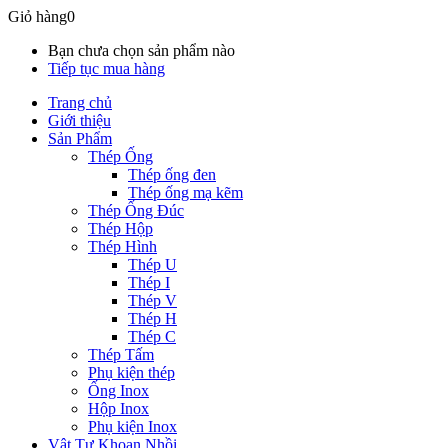
Giỏ hàng
0
Bạn chưa chọn sản phẩm nào
Tiếp tục mua hàng
Trang chủ
Giới thiệu
Sản Phẩm
Thép Ống
Thép ống đen
Thép ống mạ kẽm
Thép Ống Đúc
Thép Hộp
Thép Hình
Thép U
Thép I
Thép V
Thép H
Thép C
Thép Tấm
Phụ kiện thép
Ống Inox
Hộp Inox
Phụ kiện Inox
Vật Tư Khoan Nhồi