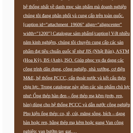
hệ thống nhất về danh mục sản phẩm mà doanh nghiệp
chúng tôi đang phân phối và cung cấp trên toàn quốc.
[caption id="attachment_19606" align="aligncenter"
width="1200"] Catalogue sảm phẩm[/caption] Với nhiều
năm kinh nghiệm, chúng tôi chuyên cung cấp các sản
phẩm đạt tiêu chuẩn quốc tế như JIS (Nhật Bản), ASTM
(Hoa Kỳ), BS (Anh), ISO. Giúp phục vụ đa dạng các
công trình dân dụng, công nghiệp, nhà xưởng, cơ điện
M&E, hệ thống PCCC, cấp thoát nước và kết cấu thép
chịu lực. Trong catalogue này gồm các sản phẩm chủ lực
như: Ống thép hàn đen – ống thép mạ kẽm (trơn, ren,
hàn) dùng cho hệ thống PCCC và dẫn nước công nghiệp
Phụ kiện ống thép: co, tê, cút, măng sông, bích – dạng
hàn hoặc ren, bằng thép mạ kẽm hoặc gang Van công
nghiệp: van bướm tay gạt,…