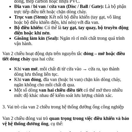
đồng, thép carbon hoặc nhựa PVC.
Đĩa van / bi van / cửa van (Disc / Ball / Gate):
Là bộ phận
trực tiếp điều tiết hoặc chặn dòng chảy.
Trục van (Stem):
Kết nối bộ điều khiển (tay gạt, vô lăng
hoặc bộ điều khiển điện, khí nén) với đĩa van.
Bộ điều khiển:
Có thể là
tay gạt, tay quay, bộ truyền động
điện hoặc khí nén
.
Gioăng làm kín (Seal):
Ngăn rò rỉ môi chất trong quá trình
vận hành.
Van 2 chiều hoạt động dựa trên nguyên tắc
đóng – mở hoặc điều
tiết dòng chảy
qua hai cửa:
Khi
van mở
, môi chất đi từ cửa vào → cửa ra, tạo thành
dòng lưu thông liên tục.
Khi
van đóng
, đĩa van (hoặc bi van) chặn kín dòng chảy,
ngăn không cho môi chất đi qua.
Một số dòng
van hai chiều điều tiết
có thể mở theo nhiều
mức độ khác nhau để kiểm soát lưu lượng chính xác.
3. Vai trò của van 2 chiều trong hệ thống đường ống công nghiệp
Van 2 chiều đóng vai trò
quan trọng trong việc điều khiển và bảo
vệ hệ thống đường ống
, cụ thể: