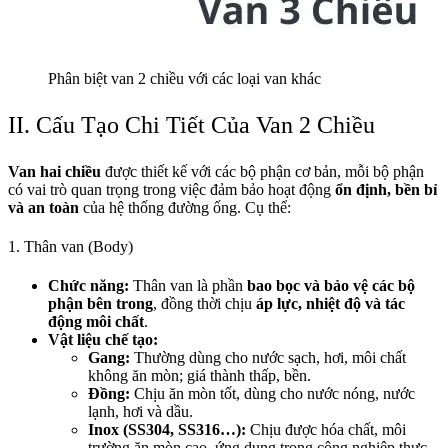
Phân biệt van 2 chiều với các loại van khác
II. Cấu Tạo Chi Tiết Của Van 2 Chiều
Van hai chiều
được thiết kế với các bộ phận cơ bản, mỗi bộ phận
có vai trò quan trọng trong việc đảm bảo hoạt động
ổn định, bền bỉ
và an toàn
của hệ thống đường ống. Cụ thể:
1. Thân van (Body)
Chức năng:
Thân van là phần
bao bọc và bảo vệ các bộ
phận bên trong
, đồng thời chịu
áp lực, nhiệt độ và tác
động môi chất
.
Vật liệu chế tạo:
Gang:
Thường dùng cho nước sạch, hơi, môi chất
không ăn mòn; giá thành thấp, bền.
Đồng:
Chịu ăn mòn tốt, dùng cho nước nóng, nước
lạnh, hơi và dầu.
Inox (SS304, SS316…):
Chịu được hóa chất, môi
trường ăn mòn cao, ứng dụng trong công nghiệp thực