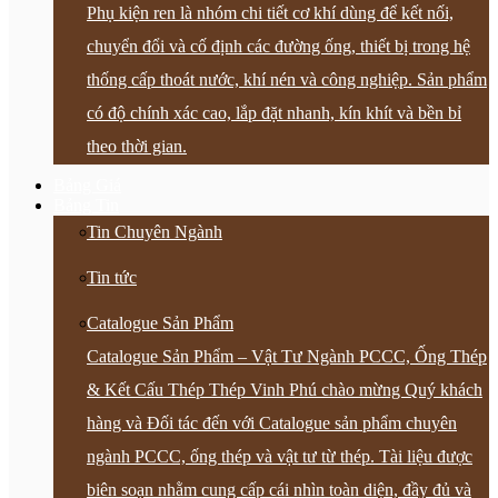
Phụ kiện ren là nhóm chi tiết cơ khí dùng để kết nối,
chuyển đổi và cố định các đường ống, thiết bị trong hệ
thống cấp thoát nước, khí nén và công nghiệp. Sản phẩm
có độ chính xác cao, lắp đặt nhanh, kín khít và bền bỉ
theo thời gian.
Bảng Giá
Bảng Tin
Tin Chuyên Ngành
Tin tức
Catalogue Sản Phẩm
Catalogue Sản Phẩm – Vật Tư Ngành PCCC, Ống Thép
& Kết Cấu Thép Thép Vinh Phú chào mừng Quý khách
hàng và Đối tác đến với Catalogue sản phẩm chuyên
ngành PCCC, ống thép và vật tư từ thép. Tài liệu được
biên soạn nhằm cung cấp cái nhìn toàn diện, đầy đủ và