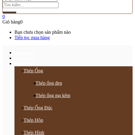
0
Giỏ hàng
0
Bạn chưa chọn sản phẩm nào
Tiếp tục mua hàng
Trang chủ
Giới thiệu
Sản Phẩm
Thép Ống
Thép ống đen
Thép ống mạ kẽm
Thép Ống Đúc
Thép Hộp
Thép Hình