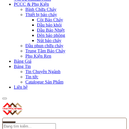
PCCC & Phụ Kiện
Bình Chữa Cháy
Thiết bị báo cháy
Còi Báo Cháy
Đầu báo khói
Đầu Báo Nhiệt
Đèn báo phòng
Nút báo cháy
Đầu phun chữa cháy
Trung Tâm Báo Cháy
Phụ Kiện Ren
Bảng Giá
Bảng Tin
Tin Chuyên Ngành
Tin tức
Catalogue Sản Phẩm
Liên hệ