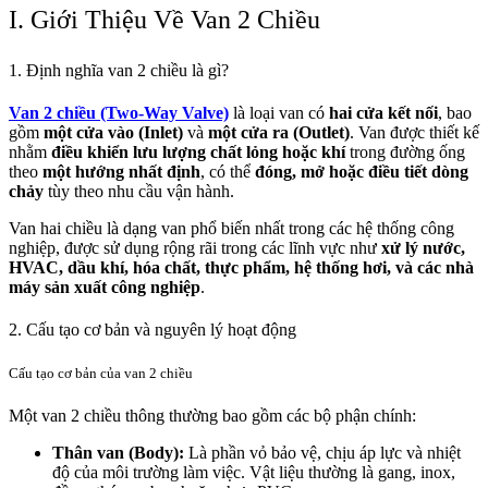
I. Giới Thiệu Về Van 2 Chiều
1. Định nghĩa van 2 chiều là gì?
Van 2 chiều (Two-Way Valve)
là loại van có
hai cửa kết nối
, bao
gồm
một cửa vào (Inlet)
và
một cửa ra (Outlet)
. Van được thiết kế
nhằm
điều khiển lưu lượng chất lỏng hoặc khí
trong đường ống
theo
một hướng nhất định
, có thể
đóng, mở hoặc điều tiết dòng
chảy
tùy theo nhu cầu vận hành.
Van hai chiều là dạng van phổ biến nhất trong các hệ thống công
nghiệp, được sử dụng rộng rãi trong các lĩnh vực như
xử lý nước,
HVAC, dầu khí, hóa chất, thực phẩm, hệ thống hơi, và các nhà
máy sản xuất công nghiệp
.
2. Cấu tạo cơ bản và nguyên lý hoạt động
Cấu tạo cơ bản của van 2 chiều
Một van 2 chiều thông thường bao gồm các bộ phận chính:
Thân van (Body):
Là phần vỏ bảo vệ, chịu áp lực và nhiệt
độ của môi trường làm việc. Vật liệu thường là gang, inox,