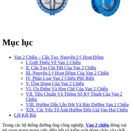
Mục lục
Van 2 Chiều – Cấu Tạo, Nguyên Lý Hoạt Động
I. Giới Thiệu Về Van 2 Chiều
II. Cấu Tạo Chi Tiết Của Van 2 Chiều
III. Nguyên Lý Hoạt Động Của Van 2 Chiều
IV. Phân Loại Van 2 Chiều Phổ Biến
V. Ứng Dụng Của Van 2 Chiều
VI. Ưu Điểm Và Hạn Chế Của Van 2 Chiều
VII. Tiêu Chuẩn Và Thông Số Kỹ Thuật Của Van 2
Chiều
VIII. Hướng Dẫn Lắp Đặt Và Bảo Dưỡng Van 2 Chiều
XIX. Các Yếu Tố Ảnh Hưởng Đến Giá Van Hai Chiều
Lời Kết Bài
Trong các hệ thống đường ống công nghiệp,
Van 2 chiều
đóng vai
trò quan trọng trong việc điều tiết và kiểm soát dòng chảy của chất