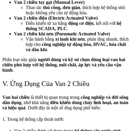
Van 2 chiều tay gạt (Manual Lever)
Thao tác
thủ công, đơn giản
, thích hợp hệ thống nhỏ
hoặc không yêu cầu tự động hóa.
Van 2 chiều điện (Electric Actuated Valve)
Điều khiển từ xa bằng
động cơ điện
, kết nối với
hệ
thống SCADA, PLC
.
Van 2 chiều khí nén (Pneumatic Actuated Valve)
Vận hành bằng
xi lanh khí nén
, phản ứng nhanh, thích
hợp cho
công nghiệp tự động hóa, HVAC, hóa chất
và dầu khí
.
Phân loại này giúp
người dùng và kỹ sư chọn đúng loại van hai
chiều phù hợp với hệ thống, môi chất, áp lực và yêu cầu vận
hành
.
V. Ứng Dụng Của Van 2 Chiều
Van hai chiều
là thiết bị quan trọng trong
công nghiệp và đời sống
dân dụng
, nhờ khả năng
điều khiển dòng chảy linh hoạt, an toàn
và hiệu quả
. Dưới đây là một số ứng dụng phổ biến:
1. Trong hệ thống cấp thoát nước
Van 2 chiều được sử dụng trong
hệ thống cấp nước sinh