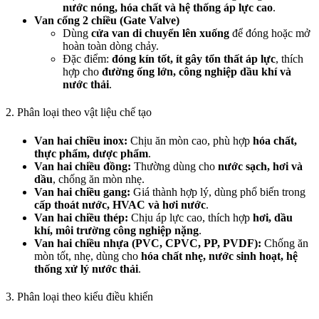
nước nóng, hóa chất và hệ thống áp lực cao
.
Van cổng 2 chiều (Gate Valve)
Dùng
cửa van di chuyển lên xuống
để đóng hoặc mở
hoàn toàn dòng chảy.
Đặc điểm:
đóng kín tốt, ít gây tổn thất áp lực
, thích
hợp cho
đường ống lớn, công nghiệp dầu khí và
nước thải
.
2. Phân loại theo vật liệu chế tạo
Van hai chiều inox:
Chịu ăn mòn cao, phù hợp
hóa chất,
thực phẩm, dược phẩm
.
Van hai chiều đồng:
Thường dùng cho
nước sạch, hơi và
dầu
, chống ăn mòn nhẹ.
Van hai chiều gang:
Giá thành hợp lý, dùng phổ biến trong
cấp thoát nước, HVAC và hơi nước
.
Van hai chiều thép:
Chịu áp lực cao, thích hợp
hơi, dầu
khí, môi trường công nghiệp nặng
.
Van hai chiều nhựa (PVC, CPVC, PP, PVDF):
Chống ăn
mòn tốt, nhẹ, dùng cho
hóa chất nhẹ, nước sinh hoạt, hệ
thống xử lý nước thải
.
3. Phân loại theo kiểu điều khiển