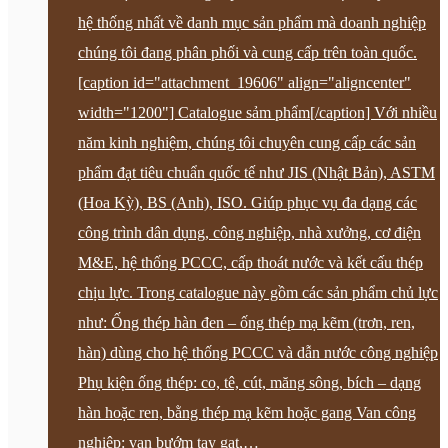
hệ thống nhất về danh mục sản phẩm mà doanh nghiệp
chúng tôi đang phân phối và cung cấp trên toàn quốc.
[caption id="attachment_19606" align="aligncenter"
width="1200"] Catalogue sảm phẩm[/caption] Với nhiều
năm kinh nghiệm, chúng tôi chuyên cung cấp các sản
phẩm đạt tiêu chuẩn quốc tế như JIS (Nhật Bản), ASTM
(Hoa Kỳ), BS (Anh), ISO. Giúp phục vụ đa dạng các
công trình dân dụng, công nghiệp, nhà xưởng, cơ điện
M&E, hệ thống PCCC, cấp thoát nước và kết cấu thép
chịu lực. Trong catalogue này gồm các sản phẩm chủ lực
như: Ống thép hàn đen – ống thép mạ kẽm (trơn, ren,
hàn) dùng cho hệ thống PCCC và dẫn nước công nghiệp
Phụ kiện ống thép: co, tê, cút, măng sông, bích – dạng
hàn hoặc ren, bằng thép mạ kẽm hoặc gang Van công
nghiệp: van bướm tay gạt,…