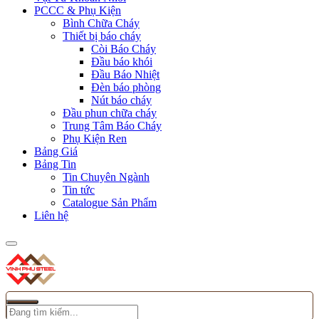
PCCC & Phụ Kiện
Bình Chữa Cháy
Thiết bị báo cháy
Còi Báo Cháy
Đầu báo khói
Đầu Báo Nhiệt
Đèn báo phòng
Nút báo cháy
Đầu phun chữa cháy
Trung Tâm Báo Cháy
Phụ Kiện Ren
Bảng Giá
Bảng Tin
Tin Chuyên Ngành
Tin tức
Catalogue Sản Phẩm
Liên hệ