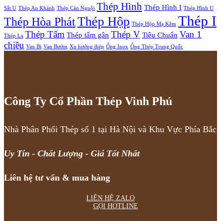
Thép Hình
Thép Hình I
Sắt U
Thép An Khánh
Thép Cán Nguội
Thép Hình U
Thép I
Thép Hộp
Thép Hòa Phát
Thép Hộp Mạ Kẽm
Thép Tấm
Thép V
Van 1
Thép tấm gân
Tiêu Chuẩn
Thép La
chiều
Van Bi
Van Bướm
Xu hướng thép
Ống Inox
Ống Thép Trung Quốc
Công Ty Cổ Phần Thép Vinh Phú
Nhà Phân Phối Thép số 1 tại Hà Nội và Khu Vực Phía Bắc
Uy Tín - Chất Lượng - Giá Tốt Nhất
Liên hệ tư vấn & mua hàng
LIÊN HỆ ZALO
GỌI HOTLINE