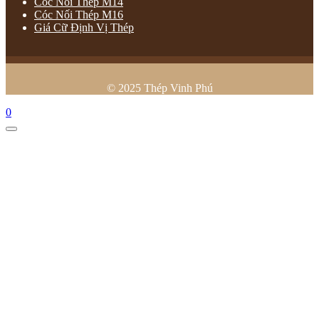
Cóc Nối Thép M14
Cóc Nối Thép M16
Giá Cữ Định Vị Thép
© 2025 Thép Vinh Phú
0