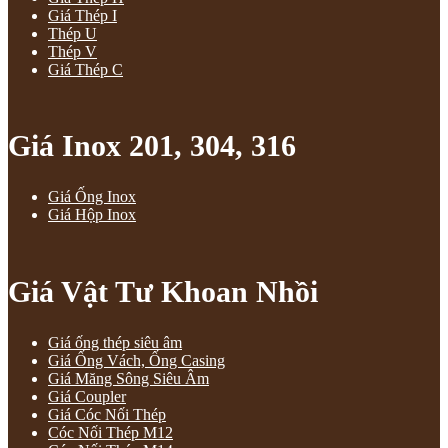
Giá Thép I
Thép U
Thép V
Giá Thép C
Giá Inox 201, 304, 316
Giá Ống Inox
Giá Hộp Inox
Giá Vật Tư Khoan Nhồi
Giá ống thép siêu âm
Giá Ống Vách, Ống Casing
Giá Măng Sông Siêu Âm
Giá Coupler
Giá Cóc Nối Thép
Cóc Nối Thép M12