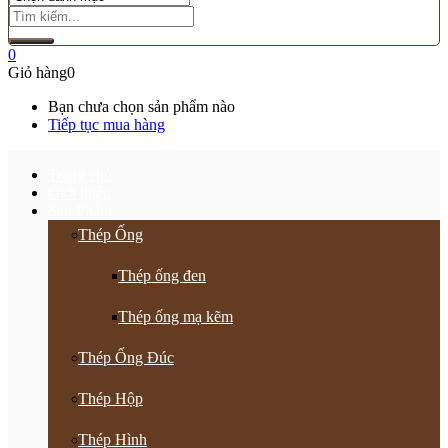
0
Giỏ hàng
0
Bạn chưa chọn sản phẩm nào
Tiếp tục mua hàng
Trang chủ
Giới thiệu
Sản Phẩm
Thép Ống
Thép ống đen
Thép ống mạ kẽm
Thép Ống Đúc
Thép Hộp
Thép Hình