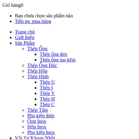
Giỏ hàng
0
Bạn chưa chọn sản phẩm nào
Tiếp tục mua hàng
Trang chủ
Giới thiệu
Sản Phẩm
Thép Ống
Thép ống đen
Thép ống mạ kẽm
Thép Ống Đúc
Thép Hộp
Thép Hình
Thép U
Thép I
Thép V
Thép H
Thép C
Thép Tấm
Phụ kiện thép
Ống Inox
Hộp Inox
Phụ kiện Inox
Vật Tư Khoan Nhồi