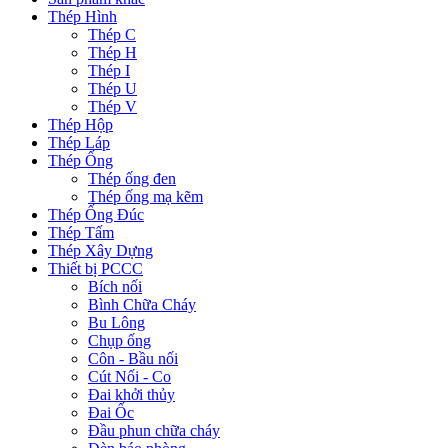
Thép Hình
Thép C
Thép H
Thép I
Thép U
Thép V
Thép Hộp
Thép Láp
Thép Ống
Thép ống đen
Thép ống mạ kẽm
Thép Ống Đúc
Thép Tấm
Thép Xây Dựng
Thiết bị PCCC
Bích nối
Bình Chữa Cháy
Bu Lông
Chụp ống
Côn - Bầu nối
Cút Nối - Co
Đai khởi thủy
Đai Ốc
Đầu phun chữa cháy