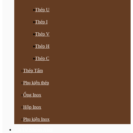
Thép U
Thép I
Thép V
Thép H
Thép C
Thép Tấm
Phụ kiện thép
Ống Inox
Hộp Inox
Phụ kiện Inox
Vật Tư Khoan Nhồi