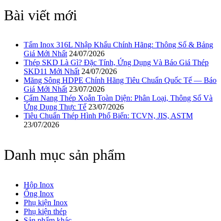
Bài viết mới
Tấm Inox 316L Nhập Khẩu Chính Hãng: Thông Số & Bảng
Giá Mới Nhất
24/07/2026
Thép SKD Là Gì? Đặc Tính, Ứng Dụng Và Báo Giá Thép
SKD11 Mới Nhất
24/07/2026
Măng Sông HDPE Chính Hãng Tiêu Chuẩn Quốc Tế — Báo
Giá Mới Nhất
23/07/2026
Cẩm Nang Thép Xoắn Toàn Diện: Phân Loại, Thông Số Và
Ứng Dụng Thực Tế
23/07/2026
Tiêu Chuẩn Thép Hình Phổ Biến: TCVN, JIS, ASTM
23/07/2026
Danh mục sản phẩm
Hộp Inox
Ống Inox
Phụ kiện Inox
Phụ kiện thép
Sản phẩm khác