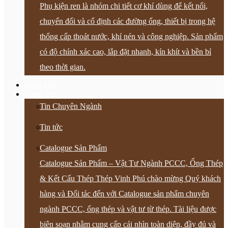
Phụ kiện ren là nhóm chi tiết cơ khí dùng để kết nối,
chuyển đổi và cố định các đường ống, thiết bị trong hệ
thống cấp thoát nước, khí nén và công nghiệp. Sản phẩm
có độ chính xác cao, lắp đặt nhanh, kín khít và bền bỉ
theo thời gian.
Bảng Giá
Bảng Tin
Tin Chuyên Ngành
Tin tức
Catalogue Sản Phẩm
Catalogue Sản Phẩm – Vật Tư Ngành PCCC, Ống Thép
& Kết Cấu Thép Thép Vinh Phú chào mừng Quý khách
hàng và Đối tác đến với Catalogue sản phẩm chuyên
ngành PCCC, ống thép và vật tư từ thép. Tài liệu được
biên soạn nhằm cung cấp cái nhìn toàn diện, đầy đủ và