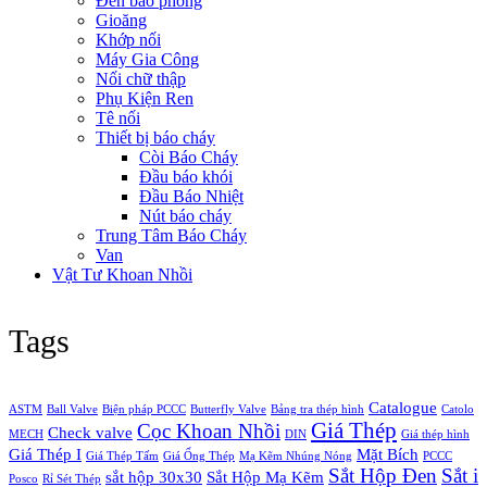
Đèn báo phòng
Gioăng
Khớp nối
Máy Gia Công
Nối chữ thập
Phụ Kiện Ren
Tê nối
Thiết bị báo cháy
Còi Báo Cháy
Đầu báo khói
Đầu Báo Nhiệt
Nút báo cháy
Trung Tâm Báo Cháy
Van
Vật Tư Khoan Nhồi
Tags
Catalogue
ASTM
Ball Valve
Biện pháp PCCC
Butterfly Valve
Bảng tra thép hình
Catolo
Giá Thép
Cọc Khoan Nhồi
Check valve
MECH
DIN
Giá thép hình
Giá Thép I
Mặt Bích
Giá Thép Tấm
Giá Ống Thép
Mạ Kẽm Nhúng Nóng
PCCC
Sắt Hộp Đen
Sắt i
sắt hộp 30x30
Sắt Hộp Mạ Kẽm
Posco
Rỉ Sét Thép