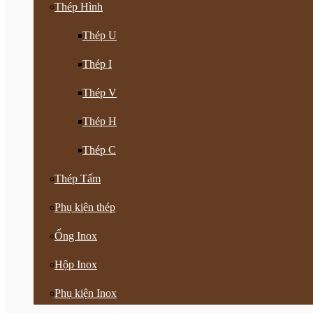
Thép Hình
Thép U
Thép I
Thép V
Thép H
Thép C
Thép Tấm
Phụ kiện thép
Ống Inox
Hộp Inox
Phụ kiện Inox