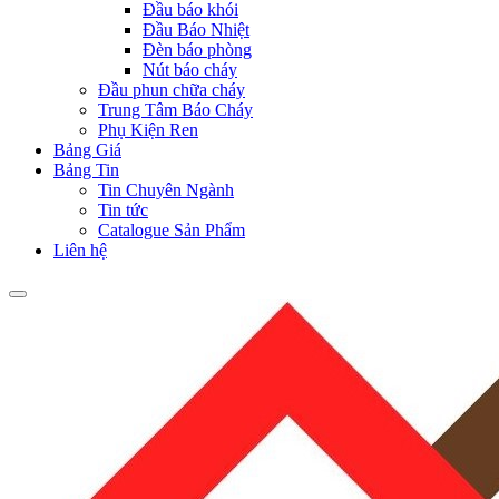
Đầu báo khói
Đầu Báo Nhiệt
Đèn báo phòng
Nút báo cháy
Đầu phun chữa cháy
Trung Tâm Báo Cháy
Phụ Kiện Ren
Bảng Giá
Bảng Tin
Tin Chuyên Ngành
Tin tức
Catalogue Sản Phẩm
Liên hệ