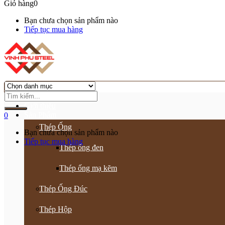
Giỏ hàng
0
Bạn chưa chọn sản phẩm nào
Tiếp tục mua hàng
Trang chủ
Giới thiệu
Sản Phẩm
0
Thép Ống
Bạn chưa chọn sản phẩm nào
Tiếp tục mua hàng
Thép ống đen
Thép ống mạ kẽm
Thép Ống Đúc
Thép Hộp