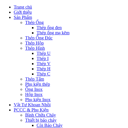
Trang chủ
Giới thiệu
Sản Phẩm
Thép Ống
Thép ống đen
Thép ống mạ kẽm
Thép Ống Đúc
Thép Hộp
Thép Hình
Thép U
Thép I
Thép V
Thép H
Thép C
Thép Tấm
Phụ kiện thép
Ống Inox
Hộp Inox
Phụ kiện Inox
Vật Tư Khoan Nhồi
PCCC & Phụ Kiện
Bình Chữa Cháy
Thiết bị báo cháy
Còi Báo Cháy