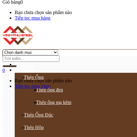
Giỏ hàng
0
Bạn chưa chọn sản phẩm nào
Tiếp tục mua hàng
Trang chủ
Giới thiệu
Sản Phẩm
0
Thép Ống
Bạn chưa chọn sản phẩm nào
Tiếp tục mua hàng
Thép ống đen
Thép ống mạ kẽm
Thép Ống Đúc
Thép Hộp