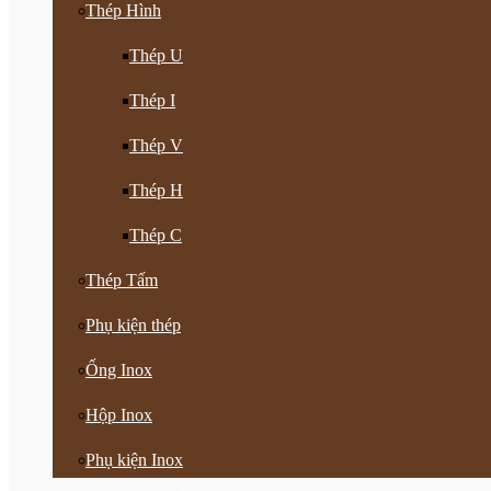
Thép Hình
Thép U
Thép I
Thép V
Thép H
Thép C
Thép Tấm
Phụ kiện thép
Ống Inox
Hộp Inox
Phụ kiện Inox