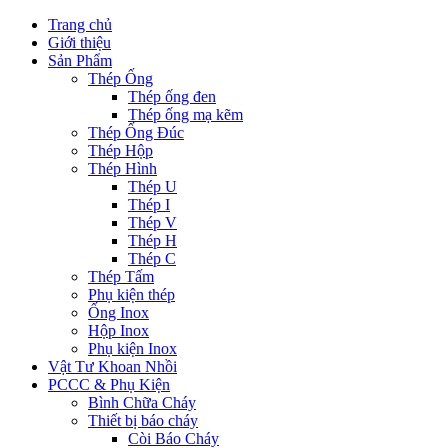
Trang chủ
Giới thiệu
Sản Phẩm
Thép Ống
Thép ống đen
Thép ống mạ kẽm
Thép Ống Đúc
Thép Hộp
Thép Hình
Thép U
Thép I
Thép V
Thép H
Thép C
Thép Tấm
Phụ kiện thép
Ống Inox
Hộp Inox
Phụ kiện Inox
Vật Tư Khoan Nhồi
PCCC & Phụ Kiện
Bình Chữa Cháy
Thiết bị báo cháy
Còi Báo Cháy