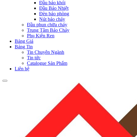
Đầu báo khói
Đầu Báo Nhiệt
Đèn báo phòng
Nút báo cháy
Đầu phun chữa cháy
Trung Tâm Báo Cháy
Phụ Kiện Ren
Bảng Giá
Bảng Tin
Tin Chuyên Ngành
Tin tức
Catalogue Sản Phẩm
Liên hệ