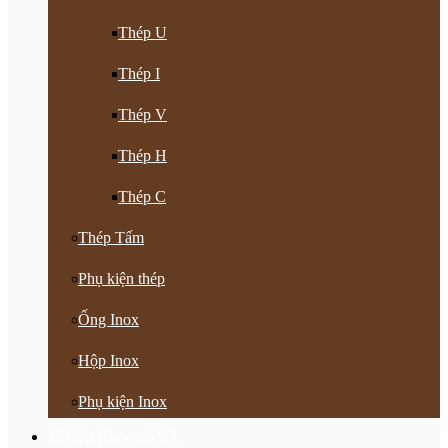
Thép U
Thép I
Thép V
Thép H
Thép C
Thép Tấm
Phụ kiện thép
Ống Inox
Hộp Inox
Phụ kiện Inox
Vật Tư Khoan Nhồi