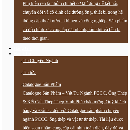
Phụ kiện ren là nhóm chi tiết cơ khí dùng để kết nối,
chuyển đổi và cố định các đường ống, thiết bị trong hệ
thống cấp thoát nước, khí nén và công nghiệp. Sản phẩm
có độ chính xác cao, lắp đặt nhanh, kín khít và bền bỉ
theo thời gian.
Bảng Giá
Bảng Tin
Tin Chuyên Ngành
Tin tức
Catalogue Sản Phẩm
Catalogue Sản Phẩm – Vật Tư Ngành PCCC, Ống Thép
& Kết Cấu Thép Thép Vinh Phú chào mừng Quý khách
hàng và Đối tác đến với Catalogue sản phẩm chuyên
ngành PCCC, ống thép và vật tư từ thép. Tài liệu được
biên soạn nhằm cung cấp cái nhìn toàn diện, đầy đủ và