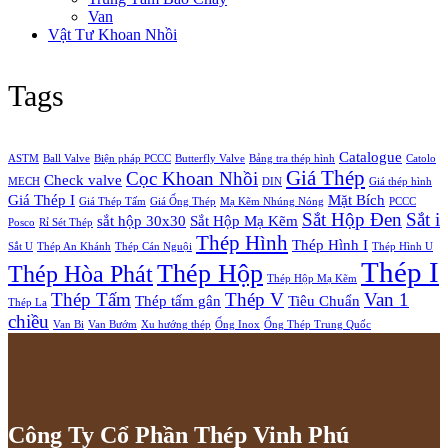
Van
Vật Tư Khoan Nhồi
Tags
Catalogue
ASTM
Ball Valve
Biện pháp PCCC
Butterfly Valve
Bảng tra thép hình
Catolo
Giá Thép
Cọc Khoan Nhồi
Check valve
MECH
DIN
Giá thép hình
Giá Thép I
Mặt Bích
Giá Thép Tấm
Giá Ống Thép
Mạ Kẽm Nhúng Nóng
PCCC
Sắt Hộp Đen
Sắt i
sắt hộp 30x30
Sắt Hộp Mạ Kẽm
Posco
Rỉ Sét Thép
Thép Hình
Thép Hình I
Sắt U
Thép An Khánh
Thép Cán Nguội
Thép Hình U
Thép I
Thép Hộp
Thép Hòa Phát
Thép Hộp Mạ Kẽm
Thép Tấm
Thép V
Van 1
Thép tấm gân
Tiêu Chuẩn
Thép La
chiều
Van Bi
Van Bướm
Xu hướng thép
Ống Inox
Ống Thép Trung Quốc
Công Ty Cổ Phần Thép Vinh Phú