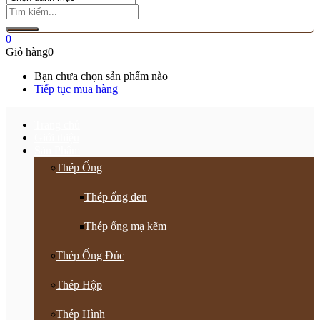
0
Giỏ hàng
0
Bạn chưa chọn sản phẩm nào
Tiếp tục mua hàng
Trang chủ
Giới thiệu
Sản Phẩm
Thép Ống
Thép ống đen
Thép ống mạ kẽm
Thép Ống Đúc
Thép Hộp
Thép Hình