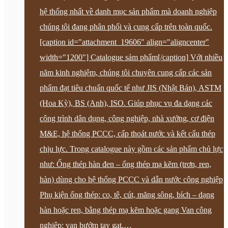
hệ thống nhất về danh mục sản phẩm mà doanh nghiệp
chúng tôi đang phân phối và cung cấp trên toàn quốc.
[caption id="attachment_19606" align="aligncenter"
width="1200"] Catalogue sảm phẩm[/caption] Với nhiều
năm kinh nghiệm, chúng tôi chuyên cung cấp các sản
phẩm đạt tiêu chuẩn quốc tế như JIS (Nhật Bản), ASTM
(Hoa Kỳ), BS (Anh), ISO. Giúp phục vụ đa dạng các
công trình dân dụng, công nghiệp, nhà xưởng, cơ điện
M&E, hệ thống PCCC, cấp thoát nước và kết cấu thép
chịu lực. Trong catalogue này gồm các sản phẩm chủ lực
như: Ống thép hàn đen – ống thép mạ kẽm (trơn, ren,
hàn) dùng cho hệ thống PCCC và dẫn nước công nghiệp
Phụ kiện ống thép: co, tê, cút, măng sông, bích – dạng
hàn hoặc ren, bằng thép mạ kẽm hoặc gang Van công
nghiệp: van bướm tay gạt,…