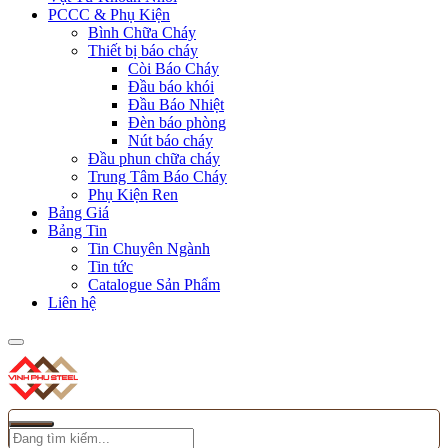
PCCC & Phụ Kiện
Bình Chữa Cháy
Thiết bị báo cháy
Còi Báo Cháy
Đầu báo khói
Đầu Báo Nhiệt
Đèn báo phòng
Nút báo cháy
Đầu phun chữa cháy
Trung Tâm Báo Cháy
Phụ Kiện Ren
Bảng Giá
Bảng Tin
Tin Chuyên Ngành
Tin tức
Catalogue Sản Phẩm
Liên hệ