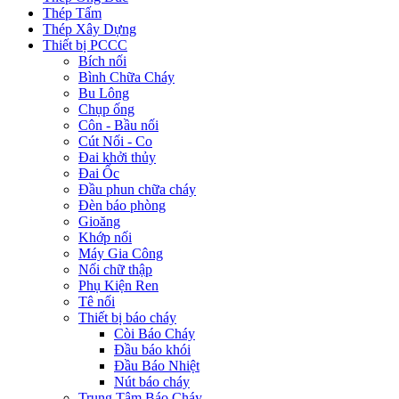
Thép Tấm
Thép Xây Dựng
Thiết bị PCCC
Bích nối
Bình Chữa Cháy
Bu Lông
Chụp ống
Côn - Bầu nối
Cút Nối - Co
Đai khởi thủy
Đai Ốc
Đầu phun chữa cháy
Đèn báo phòng
Gioăng
Khớp nối
Máy Gia Công
Nối chữ thập
Phụ Kiện Ren
Tê nối
Thiết bị báo cháy
Còi Báo Cháy
Đầu báo khói
Đầu Báo Nhiệt
Nút báo cháy
Trung Tâm Báo Cháy