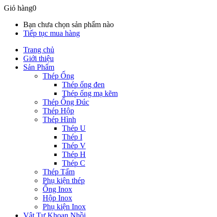
Giỏ hàng
0
Bạn chưa chọn sản phẩm nào
Tiếp tục mua hàng
Trang chủ
Giới thiệu
Sản Phẩm
Thép Ống
Thép ống đen
Thép ống mạ kẽm
Thép Ống Đúc
Thép Hộp
Thép Hình
Thép U
Thép I
Thép V
Thép H
Thép C
Thép Tấm
Phụ kiện thép
Ống Inox
Hộp Inox
Phụ kiện Inox
Vật Tư Khoan Nhồi