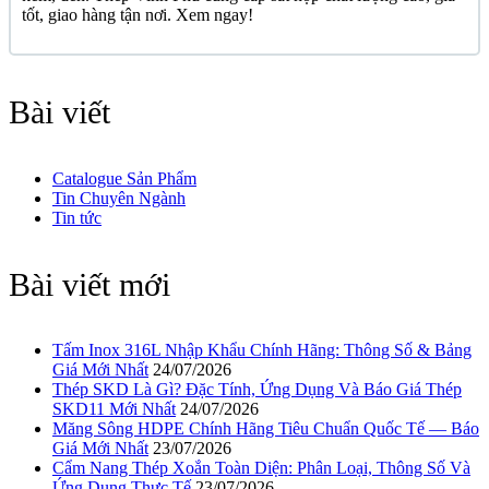
tốt, giao hàng tận nơi. Xem ngay!
Bài viết
Catalogue Sản Phẩm
Tin Chuyên Ngành
Tin tức
Bài viết mới
Tấm Inox 316L Nhập Khẩu Chính Hãng: Thông Số & Bảng
Giá Mới Nhất
24/07/2026
Thép SKD Là Gì? Đặc Tính, Ứng Dụng Và Báo Giá Thép
SKD11 Mới Nhất
24/07/2026
Măng Sông HDPE Chính Hãng Tiêu Chuẩn Quốc Tế — Báo
Giá Mới Nhất
23/07/2026
Cẩm Nang Thép Xoắn Toàn Diện: Phân Loại, Thông Số Và
Ứng Dụng Thực Tế
23/07/2026