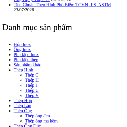
Tiêu Chuẩn Thép Hình Phổ Biến: TCVN, JIS, ASTM
23/07/2026
Danh mục sản phẩm
Hộp Inox
Ống Inox
Phụ kiện Inox
Phụ kiện thép
Sản phẩm khác
Thép Hình
Thép C
Thép H
Thép I
Thép U
Thép V
Thép Hộp
Thép Láp
Thép Ống
Thép ống đen
Thép ống mạ kẽm
Thép Ống Đúc