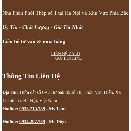
Nhà Phân Phối Thép số 1 tại Hà Nội và Khu Vực Phía Bắc
Uy Tín - Chất Lượng - Giá Tốt Nhất
Liên hệ tư vấn & mua hàng
LIÊN HỆ ZALO
GỌI HOTLINE
Thông Tin Liên Hệ
Địa chỉ:
Thửa đất số 69-3, tờ bản đồ số 18, Thôn Văn Điển, Xã
Thanh Trì, Hà Nội, Việt Nam
Hotline:
0933.710.789
- Ms Tâm
Hotline:
0934.297.789
- Mr Diện