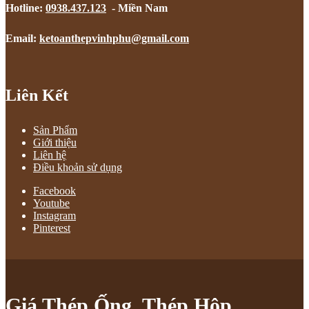
Hotline:
0938.437.123
- Miền Nam
Email:
ketoanthepvinhphu@gmail.com
Liên Kết
Sản Phẩm
Giới thiệu
Liên hệ
Điều khoản sử dụng
Facebook
Youtube
Instagram
Pinterest
Giá Thép Ống, Thép Hộp