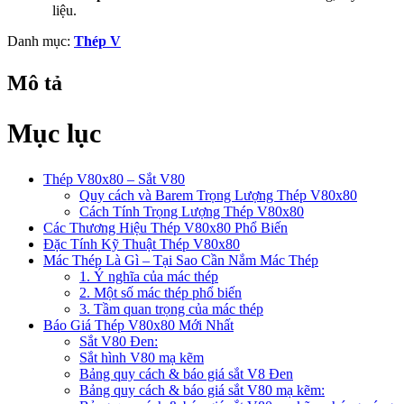
liệu.
Danh mục:
Thép V
Mô tả
Mục lục
Thép V80x80 – Sắt V80
Quy cách và Barem Trọng Lượng Thép V80x80
Cách Tính Trọng Lượng Thép V80x80
Các Thương Hiệu Thép V80x80 Phổ Biến
Đặc Tính Kỹ Thuật Thép V80x80
Mác Thép Là Gì – Tại Sao Cần Nắm Mác Thép
1. Ý nghĩa của mác thép
2. Một số mác thép phổ biến
3. Tầm quan trọng của mác thép
Báo Giá Thép V80x80 Mới Nhất
Sắt V80 Đen:
Sắt hình V80 mạ kẽm
Bảng quy cách & báo giá sắt V8 Đen
Bảng quy cách & báo giá sắt V80 mạ kẽm: