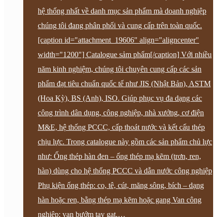
hệ thống nhất về danh mục sản phẩm mà doanh nghiệp
chúng tôi đang phân phối và cung cấp trên toàn quốc.
[caption id="attachment_19606" align="aligncenter"
width="1200"] Catalogue sảm phẩm[/caption] Với nhiều
năm kinh nghiệm, chúng tôi chuyên cung cấp các sản
phẩm đạt tiêu chuẩn quốc tế như JIS (Nhật Bản), ASTM
(Hoa Kỳ), BS (Anh), ISO. Giúp phục vụ đa dạng các
công trình dân dụng, công nghiệp, nhà xưởng, cơ điện
M&E, hệ thống PCCC, cấp thoát nước và kết cấu thép
chịu lực. Trong catalogue này gồm các sản phẩm chủ lực
như: Ống thép hàn đen – ống thép mạ kẽm (trơn, ren,
hàn) dùng cho hệ thống PCCC và dẫn nước công nghiệp
Phụ kiện ống thép: co, tê, cút, măng sông, bích – dạng
hàn hoặc ren, bằng thép mạ kẽm hoặc gang Van công
nghiệp: van bướm tay gạt,…