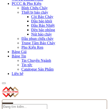
PCCC & Phụ Kiện
Bình Chữa Cháy
Thiết bị báo cháy
Còi Báo Cháy
Đầu báo khói
Đầu Báo Nhiệt
Đèn báo phòng
Nút báo cháy
Đầu phun chữa cháy
Trung Tâm Báo Cháy
Phụ Kiện Ren
Bảng Giá
Bảng Tin
Tin Chuyên Ngành
Tin tức
Catalogue Sản Phẩm
Liên hệ