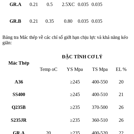
GR.A
0.21
0.5
2.5XC
0.035
0.035
GR.B
0.21
0.35
0.80
0.035
0.035
Bảng tra Mác thép về các chỉ số giới hạn chịu lực và khả năng kéo
giãn:
ĐẶC TÍNH CƠ LÝ
Mác Thép
Temp
o
C
YS Mpa
TS Mpa
EL %
A36
≥245
400-550
20
SS400
≥245
400-510
21
Q235B
≥235
370-500
26
S235JR
≥235
360-510
26
GR.A
20
≥235
400-520
22