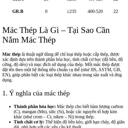
GR.B
0
≥235
400-520
22
Mác Thép Là Gì – Tại Sao Cần
Nắm Mác Thép
Mác thép
là thuật ngữ dùng để chỉ loại thép hoặc cấp thép, được
xác định dựa trên thành phần hóa học, tính chất cơ học (độ bền, độ
cứng, độ dẻo) và mục đích sử dụng của thép. Mỗi mác thép được
đặt tên theo một hệ thống tiêu chuẩn cụ thể (như JIS, ASTM, GB,
EN), giúp phân biệt các loại thép khác nhau trong sản xuất và ứng
dụng.
1. Ý nghĩa của mác thép
Thành phần hóa học:
Mác thép cho biết hàm lượng carbon
(C), mangan (Mn), silic (Si), hoặc các nguyên tố hợp kim
khác (như crom – Cr, niken – Ni) trong thép.
Tính chất cơ lý:
Thể hiện độ bền kéo, giới hạn chảy, độ giãn
dài, phù hợp với các yêu cầu kỹ thuật.