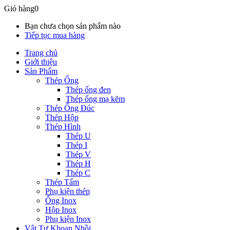
Giỏ hàng
0
Bạn chưa chọn sản phẩm nào
Tiếp tục mua hàng
Trang chủ
Giới thiệu
Sản Phẩm
Thép Ống
Thép ống đen
Thép ống mạ kẽm
Thép Ống Đúc
Thép Hộp
Thép Hình
Thép U
Thép I
Thép V
Thép H
Thép C
Thép Tấm
Phụ kiện thép
Ống Inox
Hộp Inox
Phụ kiện Inox
Vật Tư Khoan Nhồi