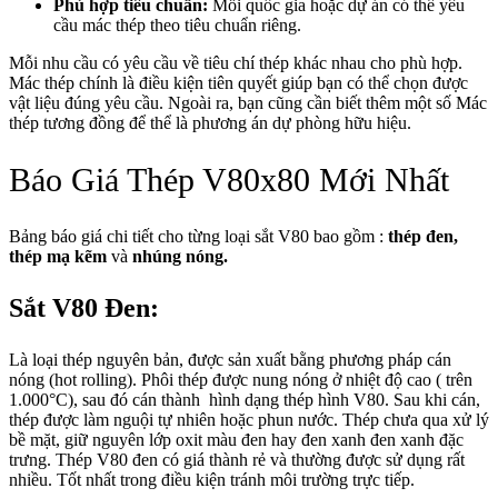
Phù hợp tiêu chuẩn:
Mỗi quốc gia hoặc dự án có thể yêu
cầu mác thép theo tiêu chuẩn riêng.
Mỗi nhu cầu có yêu cầu về tiêu chí thép khác nhau cho phù hợp.
Mác thép chính là điều kiện tiên quyết giúp bạn có thể chọn được
vật liệu đúng yêu cầu. Ngoài ra, bạn cũng cần biết thêm một số Mác
thép tương đồng để thể là phương án dự phòng hữu hiệu.
Báo Giá Thép V80x80 Mới Nhất
Bảng báo giá chi tiết cho từng loại sắt V80 bao gồm :
thép đen,
thép mạ kẽm
và
nhúng nóng.
Sắt V80 Đen:
Là loại thép nguyên bản, được sản xuất bằng phương pháp cán
nóng (hot rolling). Phôi thép được nung nóng ở nhiệt độ cao ( trên
1.000°C), sau đó cán thành hình dạng thép hình V80. Sau khi cán,
thép được làm nguội tự nhiên hoặc phun nước. Thép chưa qua xử lý
bề mặt, giữ nguyên lớp oxit màu đen hay đen xanh đen xanh đặc
trưng. Thép V80 đen có giá thành rẻ và thường được sử dụng rất
nhiều. Tốt nhất trong điều kiện tránh môi trường trực tiếp.