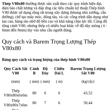
Thép V80x80
thường được sản xuất theo các quy trình hiện đại,
đảm bảo chất lượng và đáp ứng các tiêu chuẩn kỹ thuật.Thép hình
V80 được sử dụng rộng rãi trong xây dựng (khung nhà xưởng, cầu
đường), chế tạo máy móc, đóng tàu, và các công trình dân dụng như
lan can, hàng rào nhờ độ bền cao và khả năng chịu lực tốt. Cùng độ
rộng cánh V80, nhưng thép có nhiều loại khác về độ dày mỏng (
t
:
6mm đến 9mm) tùy vào nhu cầu người dùng.
Quy cách và Barem Trọng Lượng Thép
V80x80
Bảng quy cách và trọng lượng của thép hình V80x80
Quy Cách Sắt
Cánh
Độ
Chiều
Barem Trọng Lượng
V80
B
Dày
Dài L
Sắt V80
(mm)
( mm)
( mm)
( m)
(kg/cây)
Thép
80
6
6
43,52
V80x80x6x6m
Thép
80
7
6
50,44
V80x80x7x6m