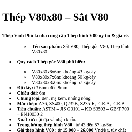
Thép V80x80 – Sắt V80
Thép Vinh Phú là nhà cung cấp Thép hình V80 uy tín & giá rẻ.
Tên sản phẩm:
Sắt V80, Thép góc V80, Thép hình
V80x80
Quy cách Thép góc V80 phổ biến:
V80x80x6x6m: khoảng 43 kg/cây.
V80x80x7x6m: khoảng 50 kg/cây.
V80x80x8x6m: khoảng 57 kg/cây.
Độ dày:
từ 6mm đến 8mm
Chiều dài:
6m
Chủng loại:
đen, mạ kẽm, nhúng nóng
Mác thép:
A36, SS400, Q235B, S235JR, GR.A, GR.B
Tiêu chuẩn:
ASTM – JIS G3101 – KD S3503 – GB/T 700
– EN10030-2
Xuất xứ:
nội địa và nhập khẩu.
Trọng lượng thép hình V80
: từ 43 đến 57 kg/6m
Giá thép hình V80 :
từ
15.000 – 26.000
Vnđ/kg, tùy chất