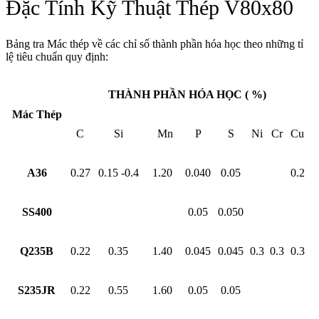
Đặc Tính Kỹ Thuật Thép V80x80
Bảng tra Mác thép về các chỉ số thành phần hóa học theo những tỉ
lệ tiêu chuẩn quy định:
THÀNH PHẦN HÓA HỌC ( %)
Mác Thép
C
Si
Mn
P
S
Ni
Cr
Cu
A36
0.27
0.15 -0.4
1.20
0.040
0.05
0.2
SS400
0.05
0.050
Q235B
0.22
0.35
1.40
0.045
0.045
0.3
0.3
0.3
S235JR
0.22
0.55
1.60
0.05
0.05