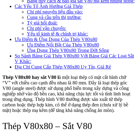
Bảng quy cách & báo giá sắt V80 mạ kẽm nhúng nóng:
Các Yếu Tố Ảnh Hưởng Giá Thép
Chi phí nguyên liệu đầu vào:
Cung và cầu trên thị trường:
Tỷ giá hối đoái:
Chi phí vận chuyển:
Yếu tố kinh tế & chính trị khác:
Ưu Điểm & Ứng Dụng Của Thép V80x80
​​Ưu Điểm Nổi Bật Của Thép V80x80
Ứng Dụng Thép V80x80 Trong Đời Sống
So Sánh Bảng Giá Thép V80x80 Với Bảng Giá Các Loại Sắt
V Khác:
Địa Chỉ Cung Cấp Thép V80x80 Uy Tín, Giá Rẻ
Thép V80x80 hay sắt V80 l
à một loại thép có mặt cắt hình chữ
“V” với chiều cao cạnh đều nhau là 80 mm. Đây là loại thép góc
V80 (angle steel) được sử dụng phổ biến trong xây dựng và công
nghiệp nhờ vào độ bền cao, khả năng chịu lực tốt và tính linh hoạt
trong ứng dụng. Thép hình V80 thường được sản xuất từ thép
carbon hoặc thép hợp kim, có thể ở dạng thép đen (chưa xử lý bề
mặt) hoặc thép mạ kẽm (để tăng khả năng chống ăn mòn).
Thép V80x80 – Sắt V80