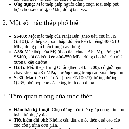
Ứng dụng:
Mác thép giúp người dùng chọn loại thép phù
hợp cho xây dựng, cơ khí, đóng tàu, v.v.
2. Một số mác thép phổ biến
SS400
: Một mác thép của Nhật Bản (theo tiêu chuẩn JIS
G3101), là thép cacbon thấp, độ bền kéo khoảng 400-510
MPa, dùng phổ biến trong xây dựng.
A36:
Mác thép của Mỹ (theo tiêu chuẩn ASTM), tương tự
SS400, với độ bền kéo 400-550 MPa, dùng cho kết cấu nhà
xưởng, cầu đường.
Q235:
Mác thép Trung Quốc (theo GB/T 700), có giới hạn
chảy khoảng 235 MPa, thường dùng trong sản xuất thép hình.
S235:
Mác thép Châu Âu (theo EN10025), tương đương
Q235, phù hợp cho các công trình dân dụng.
3. Tầm quan trọng của mác thép
Đảm bảo kỹ thuật:
Chọn đúng mác thép giúp công trình an
toàn, tránh gãy đổ.
Tiết kiệm chi phí:
Không cần dùng mác thép quá cao cấp
cho công trình đơn giản.