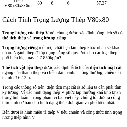
Thép
80
8
6
57,27
V80x80x8x6m
Cách Tính Trọng Lượng Thép V80x80
Trọng lượng của thép V
nói chung được xác định bằng tích số của
thể tích thép
và t
rọng lượng riêng
.
Trọng lượng riêng
mỗi một chất liệu làm thép khác nhau sẽ khác
nhau. Ngành thép đã áp dụng hằng số quy ước cho các loại thép
phổ biến hiện nay là 7.850kg/m3.
Thể tích vật liệu thép
được xác định là tích của
diện tích mặt cắt
ngang của thanh thép và chiều dài thanh. Thông thường, chiều dài
thanh từ 6-12m.
Trong các thông số trên, diện tích mặt cắt là số liệu ta cần phải tính
kỹ lưỡng. Vì các hình dạng thép V phức tạp thường khá khó khăn
trong tính toán. Trong phạm vi bài viết này, chúng tôi đưa ra công
thức tính cơ bản cho hình dạng thép đơn giản và phổ biến nhất.
Bên dưới là hình miêu tả thép V tiêu chuẩn và công thức tính trọng
lượng thép hình V