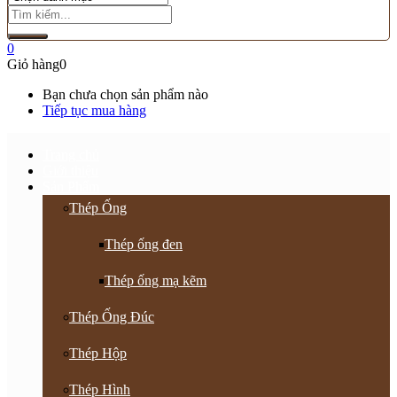
0
Giỏ hàng
0
Bạn chưa chọn sản phẩm nào
Tiếp tục mua hàng
Trang chủ
Giới thiệu
Sản Phẩm
Thép Ống
Thép ống đen
Thép ống mạ kẽm
Thép Ống Đúc
Thép Hộp
Thép Hình