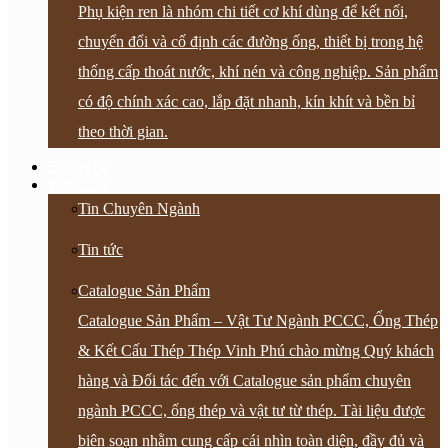
Phụ kiện ren là nhóm chi tiết cơ khí dùng để kết nối,
chuyển đổi và cố định các đường ống, thiết bị trong hệ
thống cấp thoát nước, khí nén và công nghiệp. Sản phẩm
có độ chính xác cao, lắp đặt nhanh, kín khít và bền bỉ
theo thời gian.
Bảng Giá
Bảng Tin
Tin Chuyên Ngành
Tin tức
Catalogue Sản Phẩm
Catalogue Sản Phẩm – Vật Tư Ngành PCCC, Ống Thép
& Kết Cấu Thép Thép Vinh Phú chào mừng Quý khách
hàng và Đối tác đến với Catalogue sản phẩm chuyên
ngành PCCC, ống thép và vật tư từ thép. Tài liệu được
biên soạn nhằm cung cấp cái nhìn toàn diện, đầy đủ và