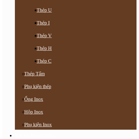
Thép U
Thép I
Thép V
Thép H
Thép C
Thép Tấm
Phụ kiện thép
Ống Inox
Hộp Inox
Phụ kiện Inox
Vật Tư Khoan Nhồi