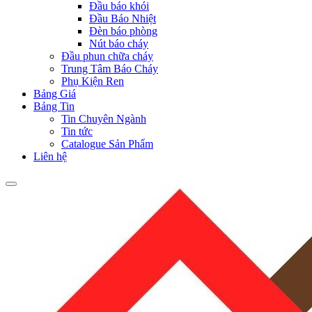
Đầu báo khói
Đầu Báo Nhiệt
Đèn báo phòng
Nút báo cháy
Đầu phun chữa cháy
Trung Tâm Báo Cháy
Phụ Kiện Ren
Bảng Giá
Bảng Tin
Tin Chuyên Ngành
Tin tức
Catalogue Sản Phẩm
Liên hệ