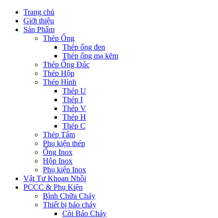
Trang chủ
Giới thiệu
Sản Phẩm
Thép Ống
Thép ống đen
Thép ống mạ kẽm
Thép Ống Đúc
Thép Hộp
Thép Hình
Thép U
Thép I
Thép V
Thép H
Thép C
Thép Tấm
Phụ kiện thép
Ống Inox
Hộp Inox
Phụ kiện Inox
Vật Tư Khoan Nhồi
PCCC & Phụ Kiện
Bình Chữa Cháy
Thiết bị báo cháy
Còi Báo Cháy