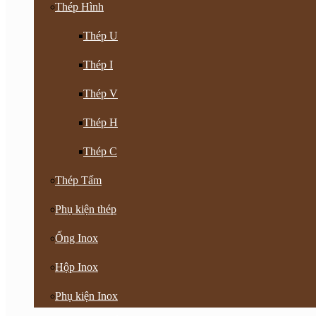
Thép Hình
Thép U
Thép I
Thép V
Thép H
Thép C
Thép Tấm
Phụ kiện thép
Ống Inox
Hộp Inox
Phụ kiện Inox