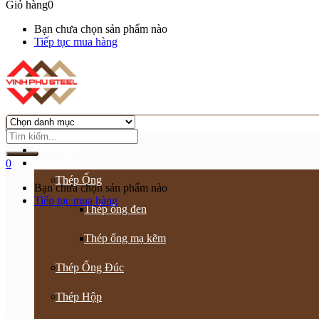
Giỏ hàng
0
Bạn chưa chọn sản phẩm nào
Tiếp tục mua hàng
Trang chủ
Giới thiệu
Sản Phẩm
0
Thép Ống
Bạn chưa chọn sản phẩm nào
Tiếp tục mua hàng
Thép ống đen
Thép ống mạ kẽm
Thép Ống Đúc
Thép Hộp