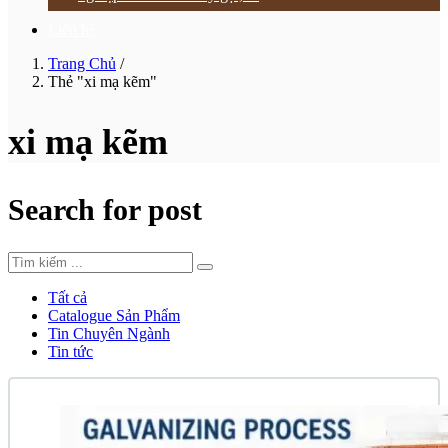
Liên hệ
Trang Chủ
/
Thẻ "xi mạ kẽm"
xi mạ kẽm
Search for post
Tất cả
Catalogue Sản Phẩm
Tin Chuyên Ngành
Tin tức