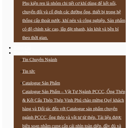
Phụ kiện ren là nhóm chi tiết cơ khí dùng để kết nối,
chuyển đổi và cố định các đường ống, thiết bị trong hệ
thống cấp thoát nước, khí nén và công nghiệp. Sản phẩm
có độ chính xác cao, lắp đặt nhanh, kín khít và bền bỉ
theo thời gian.
Bảng Giá
Bảng Tin
Tin Chuyên Ngành
Tin tức
Catalogue Sản Phẩm
Catalogue Sản Phẩm – Vật Tư Ngành PCCC, Ống Thép
& Kết Cấu Thép Thép Vinh Phú chào mừng Quý khách
hàng và Đối tác đến với Catalogue sản phẩm chuyên
ngành PCCC, ống thép và vật tư từ thép. Tài liệu được
biên soạn nhằm cung cấp cái nhìn toàn diện, đầy đủ và