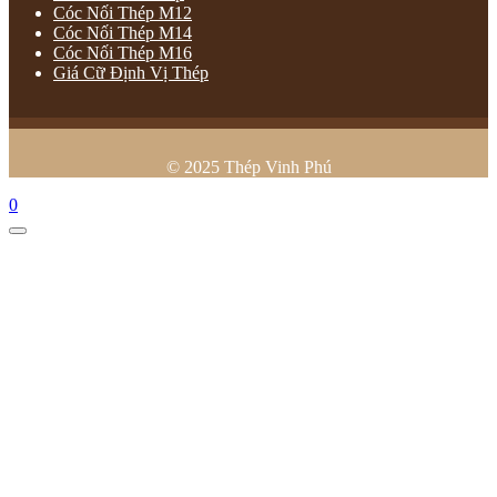
Cóc Nối Thép M12
Cóc Nối Thép M14
Cóc Nối Thép M16
Giá Cữ Định Vị Thép
© 2025 Thép Vinh Phú
0