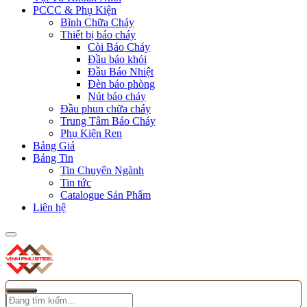
PCCC & Phụ Kiện
Bình Chữa Cháy
Thiết bị báo cháy
Còi Báo Cháy
Đầu báo khói
Đầu Báo Nhiệt
Đèn báo phòng
Nút báo cháy
Đầu phun chữa cháy
Trung Tâm Báo Cháy
Phụ Kiện Ren
Bảng Giá
Bảng Tin
Tin Chuyên Ngành
Tin tức
Catalogue Sản Phẩm
Liên hệ