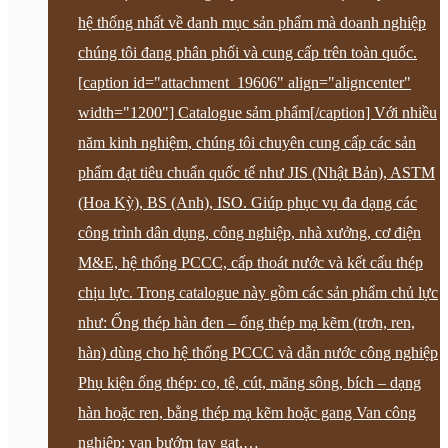
hệ thống nhất về danh mục sản phẩm mà doanh nghiệp
chúng tôi đang phân phối và cung cấp trên toàn quốc.
[caption id="attachment_19606" align="aligncenter"
width="1200"] Catalogue sảm phẩm[/caption] Với nhiều
năm kinh nghiệm, chúng tôi chuyên cung cấp các sản
phẩm đạt tiêu chuẩn quốc tế như JIS (Nhật Bản), ASTM
(Hoa Kỳ), BS (Anh), ISO. Giúp phục vụ đa dạng các
công trình dân dụng, công nghiệp, nhà xưởng, cơ điện
M&E, hệ thống PCCC, cấp thoát nước và kết cấu thép
chịu lực. Trong catalogue này gồm các sản phẩm chủ lực
như: Ống thép hàn đen – ống thép mạ kẽm (trơn, ren,
hàn) dùng cho hệ thống PCCC và dẫn nước công nghiệp
Phụ kiện ống thép: co, tê, cút, măng sông, bích – dạng
hàn hoặc ren, bằng thép mạ kẽm hoặc gang Van công
nghiệp: van bướm tay gạt,…