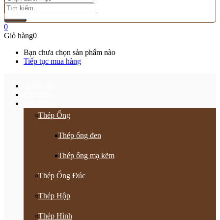
0
Giỏ hàng
0
Bạn chưa chọn sản phẩm nào
Tiếp tục mua hàng
Trang chủ
Giới thiệu
Sản Phẩm
Thép Ống
Thép ống đen
Thép ống mạ kẽm
Thép Ống Đúc
Thép Hộp
Thép Hình