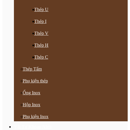
Thép U
Thép I
Thép V
Thép H
Thép C
Thép Tấm
Phụ kiện thép
Ống Inox
Hộp Inox
Phụ kiện Inox
Vật Tư Khoan Nhồi