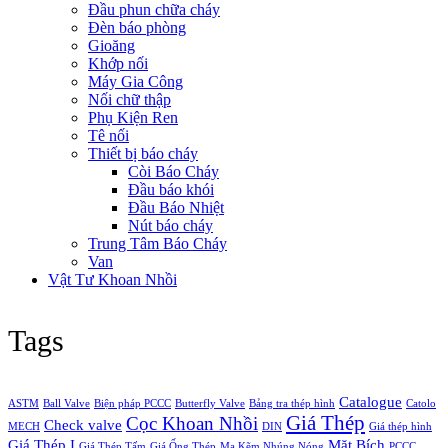
Đầu phun chữa cháy
Đèn báo phòng
Gioăng
Khớp nối
Máy Gia Công
Nối chữ thập
Phụ Kiện Ren
Tê nối
Thiết bị báo cháy
Còi Báo Cháy
Đầu báo khói
Đầu Báo Nhiệt
Nút báo cháy
Trung Tâm Báo Cháy
Van
Vật Tư Khoan Nhồi
Tags
Catalogue
ASTM
Ball Valve
Biện pháp PCCC
Butterfly Valve
Bảng tra thép hình
Catolo
Giá Thép
Cọc Khoan Nhồi
Check valve
MECH
DIN
Giá thép hình
Giá Thép I
Mặt Bích
Giá Thép Tấm
Giá Ống Thép
Mạ Kẽm Nhúng Nóng
PCCC