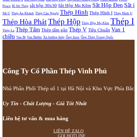
Sắt Hộp Đen
Sắt i
sắt hộp 30x30
Sắt Hộp Mạ Kẽm
Posco
Rỉ Sét Thép
Thép Hình
Thép Hình I
Sắt U
Thép An Khánh
Thép Cán Nguội
Thép Hình U
Thép I
Thép Hộp
Thép Hòa Phát
Thép Hộp Mạ Kẽm
Thép Tấm
Thép V
Van 1
Thép tấm gân
Tiêu Chuẩn
Thép La
chiều
Van Bi
Van Bướm
Xu hướng thép
Ống Inox
Ống Thép Trung Quốc
Công Ty Cổ Phần Thép Vinh Phú
Nhà Phân Phối Thép số 1 tại Hà Nội và Khu Vực Phía Bắc
Uy Tín - Chất Lượng - Giá Tốt Nhất
Liên hệ tư vấn & mua hàng
LIÊN HỆ ZALO
GỌI HOTLINE