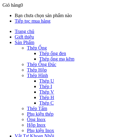
Giỏ hàng
0
Bạn chưa chọn sản phẩm nào
Tiếp tục mua hàng
Trang chủ
Giới thiệu
Sản Phẩm
Thép Ống
Thép ống đen
Thép ống mạ kẽm
Thép Ống Đúc
Thép Hộp
Thép Hình
Thép U
Thép I
Thép V
Thép H
Thép C
Thép Tấm
Phụ kiện thép
Ống Inox
Hộp Inox
Phụ kiện Inox
Vật Tư Khoan Nhồi