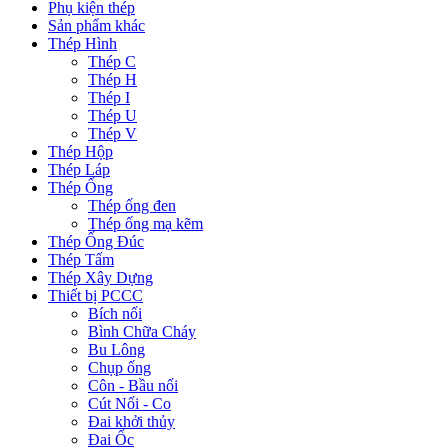
Phụ kiện thép
Sản phẩm khác
Thép Hình
Thép C
Thép H
Thép I
Thép U
Thép V
Thép Hộp
Thép Láp
Thép Ống
Thép ống đen
Thép ống mạ kẽm
Thép Ống Đúc
Thép Tấm
Thép Xây Dựng
Thiết bị PCCC
Bích nối
Bình Chữa Cháy
Bu Lông
Chụp ống
Côn - Bầu nối
Cút Nối - Co
Đai khởi thủy
Đai Ốc