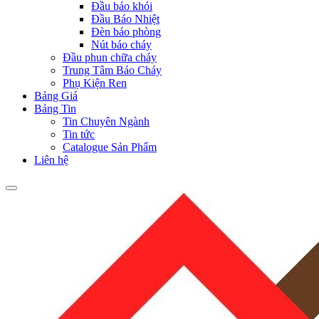
Đầu báo khói
Đầu Báo Nhiệt
Đèn báo phòng
Nút báo cháy
Đầu phun chữa cháy
Trung Tâm Báo Cháy
Phụ Kiện Ren
Bảng Giá
Bảng Tin
Tin Chuyên Ngành
Tin tức
Catalogue Sản Phẩm
Liên hệ