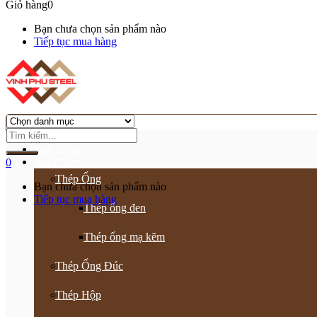
Giỏ hàng
0
Bạn chưa chọn sản phẩm nào
Tiếp tục mua hàng
Trang chủ
Giới thiệu
Sản Phẩm
0
Thép Ống
Bạn chưa chọn sản phẩm nào
Tiếp tục mua hàng
Thép ống đen
Thép ống mạ kẽm
Thép Ống Đúc
Thép Hộp