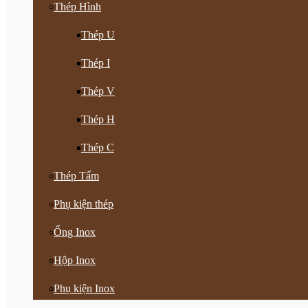
Thép Hình
Thép U
Thép I
Thép V
Thép H
Thép C
Thép Tấm
Phụ kiện thép
Ống Inox
Hộp Inox
Phụ kiện Inox