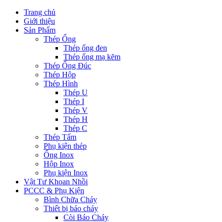
Trang chủ
Giới thiệu
Sản Phẩm
Thép Ống
Thép ống đen
Thép ống mạ kẽm
Thép Ống Đúc
Thép Hộp
Thép Hình
Thép U
Thép I
Thép V
Thép H
Thép C
Thép Tấm
Phụ kiện thép
Ống Inox
Hộp Inox
Phụ kiện Inox
Vật Tư Khoan Nhồi
PCCC & Phụ Kiện
Bình Chữa Cháy
Thiết bị báo cháy
Còi Báo Cháy