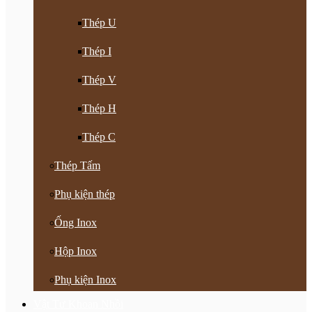
Thép U
Thép I
Thép V
Thép H
Thép C
Thép Tấm
Phụ kiện thép
Ống Inox
Hộp Inox
Phụ kiện Inox
Vật Tư Khoan Nhồi