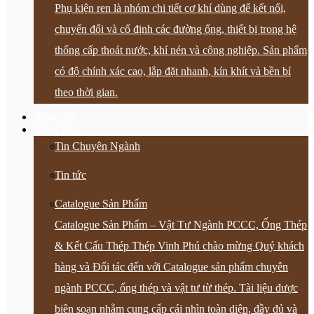
Phụ kiện ren là nhóm chi tiết cơ khí dùng để kết nối,
chuyển đổi và cố định các đường ống, thiết bị trong hệ
thống cấp thoát nước, khí nén và công nghiệp. Sản phẩm
có độ chính xác cao, lắp đặt nhanh, kín khít và bền bỉ
theo thời gian.
Bảng Giá
Bảng Tin
Tin Chuyên Ngành
Tin tức
Catalogue Sản Phẩm
Catalogue Sản Phẩm – Vật Tư Ngành PCCC, Ống Thép
& Kết Cấu Thép Thép Vinh Phú chào mừng Quý khách
hàng và Đối tác đến với Catalogue sản phẩm chuyên
ngành PCCC, ống thép và vật tư từ thép. Tài liệu được
biên soạn nhằm cung cấp cái nhìn toàn diện, đầy đủ và