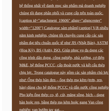
hệ thống nhất về danh mục sản phẩm mà doanh nghiệp
chúng tôi đang phân phối và cung cấp trên toàn quốc.
[caption id="attachment_19606" align="aligncenter"
width="1200"] Catalogue sảm phẩm[/caption] Với nhiều
năm kinh nghiệm, chúng tôi chuyên cung cấp các sản
phẩm đạt tiêu chuẩn quốc tế như JIS (Nhật Bản), ASTM
(Hoa Kỳ), BS (Anh), ISO. Giúp phục vụ đa dạng các
công trình dân dụng, công nghiệp, nhà xưởng, cơ điện
M&E, hệ thống PCCC, cấp thoát nước và kết cấu thép
chịu lực. Trong catalogue này gồm các sản phẩm chủ lực
như: Ống thép hàn đen – ống thép mạ kẽm (trơn, ren,
hàn) dùng cho hệ thống PCCC và dẫn nước công nghiệp
Phụ kiện ống thép: co, tê, cút, măng sông, bích – dạng
hàn hoặc ren, bằng thép mạ kẽm hoặc gang Van công
nghiệp: van bướm tay gạt,…