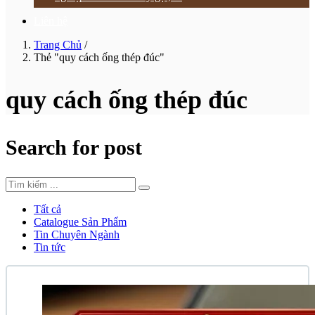
Liên hệ
Trang Chủ
/
Thẻ "quy cách ống thép đúc"
quy cách ống thép đúc
Search for post
Tất cả
Catalogue Sản Phẩm
Tin Chuyên Ngành
Tin tức