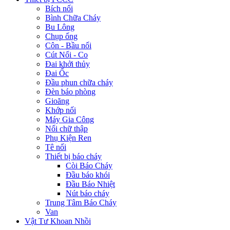
Bích nối
Bình Chữa Cháy
Bu Lông
Chụp ống
Côn - Bầu nối
Cút Nối - Co
Đai khởi thủy
Đai Ốc
Đầu phun chữa cháy
Đèn báo phòng
Gioăng
Khớp nối
Máy Gia Công
Nối chữ thập
Phụ Kiện Ren
Tê nối
Thiết bị báo cháy
Còi Báo Cháy
Đầu báo khói
Đầu Báo Nhiệt
Nút báo cháy
Trung Tâm Báo Cháy
Van
Vật Tư Khoan Nhồi