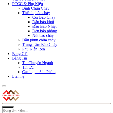
PCCC & Phụ Kiện
Bình Chữa Cháy
Thiết bị báo cháy
Còi Báo Cháy
Đầu báo khói
Đầu Báo Nhiệt
Đèn báo phòng
Nút báo cháy
Đầu phun chữa cháy
Trung Tâm Báo Cháy
Phụ Kiện Ren
Bảng Giá
Bảng Tin
Tin Chuyên Ngành
Tin tức
Catalogue Sản Phẩm
Liên hệ