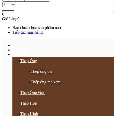
0
Giỏ hàng
0
Bạn chưa chọn sản phẩm nào
Tiếp tục mua hàng
Trang chủ
Giới thiệu
Sản Phẩm
Thép Ống
Thép ống đen
Thép ống mạ kẽm
Thép Ống Đúc
Thép Hộp
Thép Hình