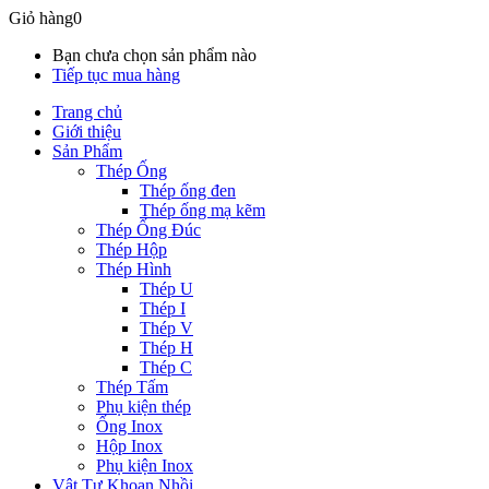
Giỏ hàng
0
Bạn chưa chọn sản phẩm nào
Tiếp tục mua hàng
Trang chủ
Giới thiệu
Sản Phẩm
Thép Ống
Thép ống đen
Thép ống mạ kẽm
Thép Ống Đúc
Thép Hộp
Thép Hình
Thép U
Thép I
Thép V
Thép H
Thép C
Thép Tấm
Phụ kiện thép
Ống Inox
Hộp Inox
Phụ kiện Inox
Vật Tư Khoan Nhồi