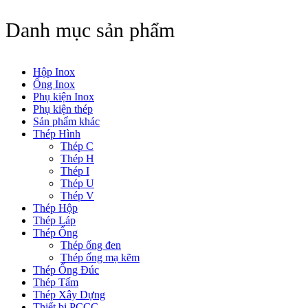
Danh mục sản phẩm
Hộp Inox
Ống Inox
Phụ kiện Inox
Phụ kiện thép
Sản phẩm khác
Thép Hình
Thép C
Thép H
Thép I
Thép U
Thép V
Thép Hộp
Thép Láp
Thép Ống
Thép ống đen
Thép ống mạ kẽm
Thép Ống Đúc
Thép Tấm
Thép Xây Dựng
Thiết bị PCCC