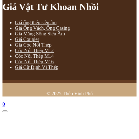
Giá Vật Tư Khoan Nhồi
Giá ống thép siêu âm
Giá Ống Vách, Ống Casing
Giá Măng Sông Siêu Âm
Giá Coupler
Giá Cóc Nối Thép
Cóc Nối Thép M12
Cóc Nối Thép M14
Cóc Nối Thép M16
Giá Cữ Định Vị Thép
© 2025 Thép Vinh Phú
0