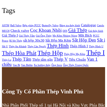
Tags
Catalogue
ASTM
Ball Valve
Biện pháp PCCC
Butterfly Valve
Bảng tra thép hình
Catolo
Giá Thép
Cọc Khoan Nhồi
Check valve
MECH
DIN
Giá thép hình
Giá Thép I
Mặt Bích
Giá Thép Tấm
Giá Ống Thép
Mạ Kẽm Nhúng Nóng
PCCC
Sắt Hộp Đen
Sắt i
sắt hộp 30x30
Sắt Hộp Mạ Kẽm
Posco
Rỉ Sét Thép
Thép Hình
Thép Hình I
Sắt U
Thép An Khánh
Thép Cán Nguội
Thép Hình U
Thép I
Thép Hộp
Thép Hòa Phát
Thép Hộp Mạ Kẽm
Thép Tấm
Thép V
Van 1
Thép tấm gân
Tiêu Chuẩn
Thép La
chiều
Van Bi
Van Bướm
Xu hướng thép
Ống Inox
Ống Thép Trung Quốc
Công Ty Cổ Phần Thép Vinh Phú
Nhà Phân Phối Thép số 1 tại Hà Nội và Khu Vực Phía Bắc