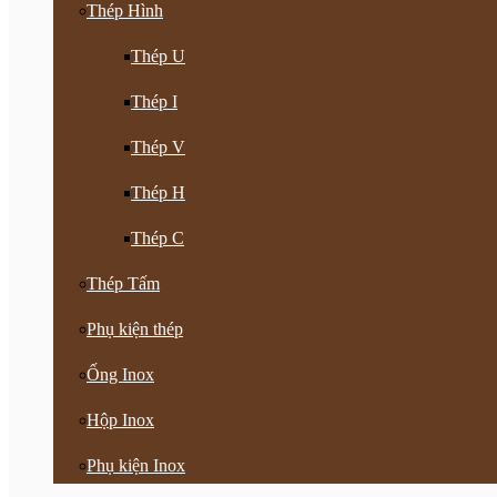
Thép Hình
Thép U
Thép I
Thép V
Thép H
Thép C
Thép Tấm
Phụ kiện thép
Ống Inox
Hộp Inox
Phụ kiện Inox