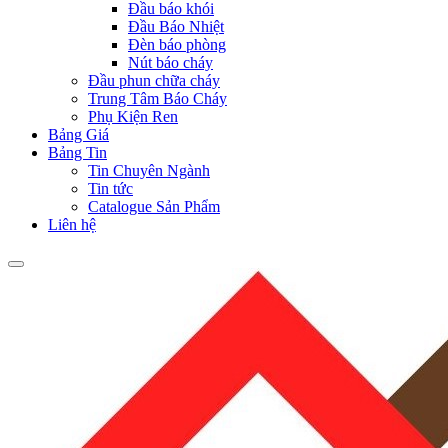
Đầu báo khói
Đầu Báo Nhiệt
Đèn báo phòng
Nút báo cháy
Đầu phun chữa cháy
Trung Tâm Báo Cháy
Phụ Kiện Ren
Bảng Giá
Bảng Tin
Tin Chuyên Ngành
Tin tức
Catalogue Sản Phẩm
Liên hệ