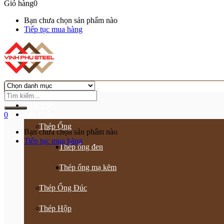
Giỏ hàng
0
Bạn chưa chọn sản phẩm nào
Tiếp tục mua hàng
Trang chủ
Giới thiệu
Sản Phẩm
0
Thép Ống
Bạn chưa chọn sản phẩm nào
Tiếp tục mua hàng
Thép ống đen
Thép ống mạ kẽm
Thép Ống Đúc
Thép Hộp