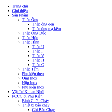
Trang chủ
Giới thiệu
Sản Phẩm
Thép Ống
Thép ống đen
Thép ống mạ kẽm
Thép Ống Đúc
Thép Hộp
Thép Hình
Thép U
Thép I
Thép V
Thép H
Thép C
Thép Tấm
Phụ kiện thép
Ống Inox
Hộp Inox
Phụ kiện Inox
Vật Tư Khoan Nhồi
PCCC & Phụ Kiện
Bình Chữa Cháy
Thiết bị báo cháy
Còi Báo Cháy