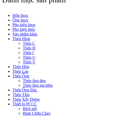
Hộp Inox
Ống Inox
Phụ kiện Inox
Phụ kiện thép
Sản phẩm khác
Thép Hình
Thép C
Thép H
Thép I
Thép U
Thép V
Thép Hộp
Thép Láp
Thép Ống
Thép ống đen
Thép ống mạ kẽm
Thép Ống Đúc
Thép Tấm
Thép Xây Dựng
Thiết bị PCCC
Bích nối
Bình Chữa Cháy