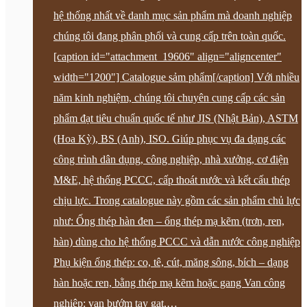
hệ thống nhất về danh mục sản phẩm mà doanh nghiệp
chúng tôi đang phân phối và cung cấp trên toàn quốc.
[caption id="attachment_19606" align="aligncenter"
width="1200"] Catalogue sảm phẩm[/caption] Với nhiều
năm kinh nghiệm, chúng tôi chuyên cung cấp các sản
phẩm đạt tiêu chuẩn quốc tế như JIS (Nhật Bản), ASTM
(Hoa Kỳ), BS (Anh), ISO. Giúp phục vụ đa dạng các
công trình dân dụng, công nghiệp, nhà xưởng, cơ điện
M&E, hệ thống PCCC, cấp thoát nước và kết cấu thép
chịu lực. Trong catalogue này gồm các sản phẩm chủ lực
như: Ống thép hàn đen – ống thép mạ kẽm (trơn, ren,
hàn) dùng cho hệ thống PCCC và dẫn nước công nghiệp
Phụ kiện ống thép: co, tê, cút, măng sông, bích – dạng
hàn hoặc ren, bằng thép mạ kẽm hoặc gang Van công
nghiệp: van bướm tay gạt,…