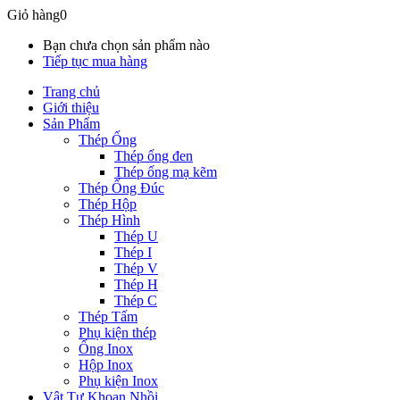
Giỏ hàng
0
Bạn chưa chọn sản phẩm nào
Tiếp tục mua hàng
Trang chủ
Giới thiệu
Sản Phẩm
Thép Ống
Thép ống đen
Thép ống mạ kẽm
Thép Ống Đúc
Thép Hộp
Thép Hình
Thép U
Thép I
Thép V
Thép H
Thép C
Thép Tấm
Phụ kiện thép
Ống Inox
Hộp Inox
Phụ kiện Inox
Vật Tư Khoan Nhồi