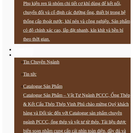
Phụ kiện ren là nhóm chi tiết cơ khí dùng để kết nối,
chuyển đổi và cố định các đường ống, thiết bị trong hệ
thống cấp thoát nước, khí nén và công nghiệp. Sản phẩm
có độ chính xác cao, lắp đặt nhanh, kín khít và bền bỉ
theo thời gian.
Bảng Giá
Bảng Tin
Tin Chuyên Ngành
Tin tức
Catalogue Sản Phẩm
Catalogue Sản Phẩm – Vật Tư Ngành PCCC, Ống Thép
& Kết Cấu Thép Thép Vinh Phú chào mừng Quý khách
hàng và Đối tác đến với Catalogue sản phẩm chuyên
ngành PCCC, ống thép và vật tư từ thép. Tài liệu được
biên soạn nhằm cung cấp cái nhìn toàn diện, đầy đủ và