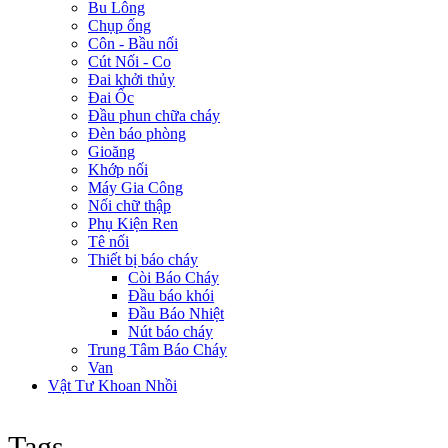
Bu Lông
Chụp ống
Côn - Bầu nối
Cút Nối - Co
Đai khởi thủy
Đai Ốc
Đầu phun chữa cháy
Đèn báo phòng
Gioăng
Khớp nối
Máy Gia Công
Nối chữ thập
Phụ Kiện Ren
Tê nối
Thiết bị báo cháy
Còi Báo Cháy
Đầu báo khói
Đầu Báo Nhiệt
Nút báo cháy
Trung Tâm Báo Cháy
Van
Vật Tư Khoan Nhồi
Tags