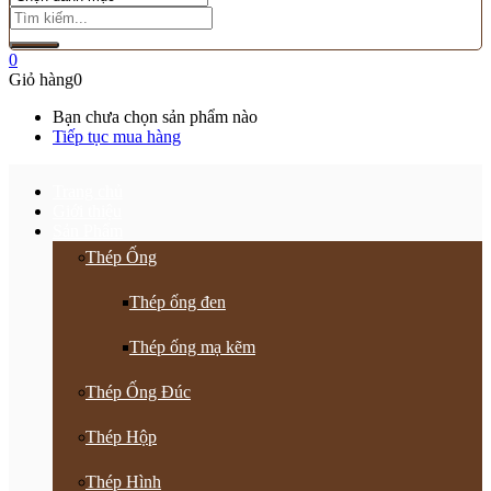
0
Giỏ hàng
0
Bạn chưa chọn sản phẩm nào
Tiếp tục mua hàng
Trang chủ
Giới thiệu
Sản Phẩm
Thép Ống
Thép ống đen
Thép ống mạ kẽm
Thép Ống Đúc
Thép Hộp
Thép Hình