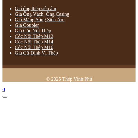
Giá ống thép siêu âm
Giá Ống Vách, Ống Casing
Giá Măng Sông Siêu Âm
Giá Coupler
Giá Cóc Nối Thép
Cóc Nối Thép M12
Cóc Nối Thép M14
Cóc Nối Thép M16
Giá Cữ Định Vị Thép
© 2025 Thép Vinh Phú
0