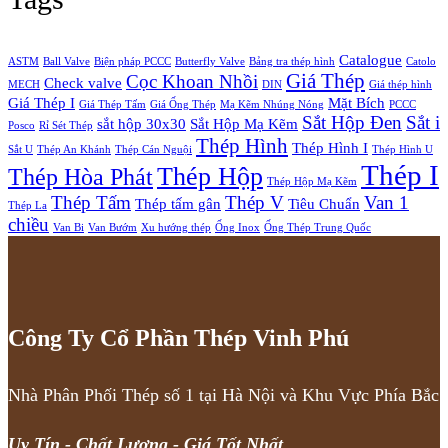
Catalogue
ASTM
Ball Valve
Biện pháp PCCC
Butterfly Valve
Bảng tra thép hình
Catolo
Giá Thép
Cọc Khoan Nhồi
Check valve
MECH
DIN
Giá thép hình
Giá Thép I
Mặt Bích
Giá Thép Tấm
Giá Ống Thép
Mạ Kẽm Nhúng Nóng
PCCC
Sắt Hộp Đen
Sắt i
sắt hộp 30x30
Sắt Hộp Mạ Kẽm
Posco
Rỉ Sét Thép
Thép Hình
Thép Hình I
Sắt U
Thép An Khánh
Thép Cán Nguội
Thép Hình U
Thép I
Thép Hộp
Thép Hòa Phát
Thép Hộp Mạ Kẽm
Thép Tấm
Thép V
Van 1
Thép tấm gân
Tiêu Chuẩn
Thép La
chiều
Van Bi
Van Bướm
Xu hướng thép
Ống Inox
Ống Thép Trung Quốc
Công Ty Cổ Phần Thép Vinh Phú
Nhà Phân Phối Thép số 1 tại Hà Nội và Khu Vực Phía Bắc
Uy Tín - Chất Lượng - Giá Tốt Nhất