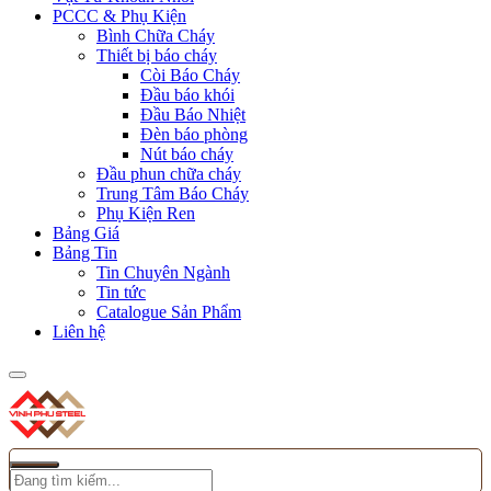
PCCC & Phụ Kiện
Bình Chữa Cháy
Thiết bị báo cháy
Còi Báo Cháy
Đầu báo khói
Đầu Báo Nhiệt
Đèn báo phòng
Nút báo cháy
Đầu phun chữa cháy
Trung Tâm Báo Cháy
Phụ Kiện Ren
Bảng Giá
Bảng Tin
Tin Chuyên Ngành
Tin tức
Catalogue Sản Phẩm
Liên hệ