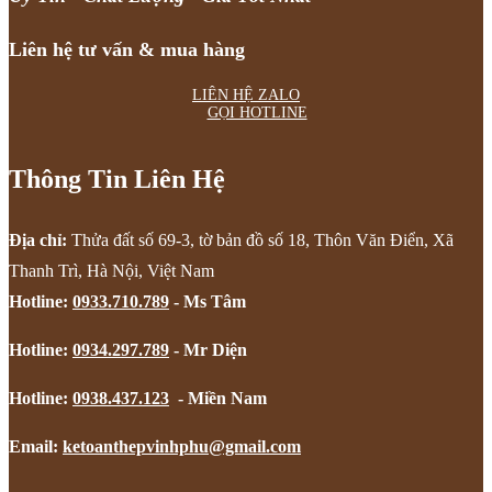
Liên hệ tư vấn & mua hàng
LIÊN HỆ ZALO
GỌI HOTLINE
Thông Tin Liên Hệ
Địa chỉ:
Thửa đất số 69-3, tờ bản đồ số 18, Thôn Văn Điển, Xã
Thanh Trì, Hà Nội, Việt Nam
Hotline:
0933.710.789
- Ms Tâm
Hotline:
0934.297.789
- Mr Diện
Hotline:
0938.437.123
- Miền Nam
Email:
ketoanthepvinhphu@gmail.com