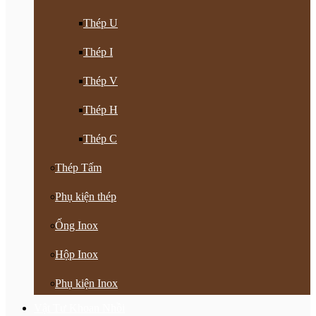
Thép U
Thép I
Thép V
Thép H
Thép C
Thép Tấm
Phụ kiện thép
Ống Inox
Hộp Inox
Phụ kiện Inox
Vật Tư Khoan Nhồi