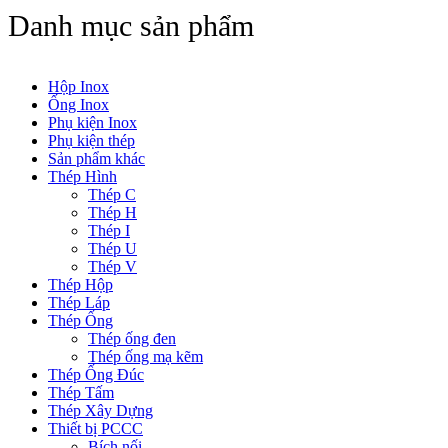
Danh mục sản phẩm
Hộp Inox
Ống Inox
Phụ kiện Inox
Phụ kiện thép
Sản phẩm khác
Thép Hình
Thép C
Thép H
Thép I
Thép U
Thép V
Thép Hộp
Thép Láp
Thép Ống
Thép ống đen
Thép ống mạ kẽm
Thép Ống Đúc
Thép Tấm
Thép Xây Dựng
Thiết bị PCCC
Bích nối