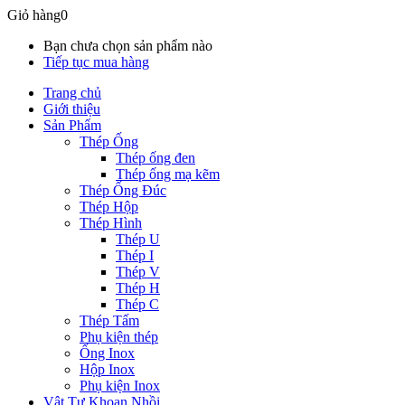
Giỏ hàng
0
Bạn chưa chọn sản phẩm nào
Tiếp tục mua hàng
Trang chủ
Giới thiệu
Sản Phẩm
Thép Ống
Thép ống đen
Thép ống mạ kẽm
Thép Ống Đúc
Thép Hộp
Thép Hình
Thép U
Thép I
Thép V
Thép H
Thép C
Thép Tấm
Phụ kiện thép
Ống Inox
Hộp Inox
Phụ kiện Inox
Vật Tư Khoan Nhồi