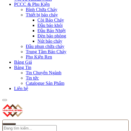
PCCC & Phụ Kiện
Bình Chữa Cháy
Thiết bị báo cháy
Còi Báo Cháy
Đầu báo khói
Đầu Báo Nhiệt
Đèn báo phòng
Nút báo cháy
Đầu phun chữa cháy
Trung Tâm Báo Cháy
Phụ Kiện Ren
Bảng Giá
Bảng Tin
Tin Chuyên Ngành
Tin tức
Catalogue Sản Phẩm
Liên hệ