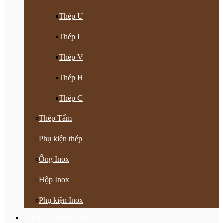
Thép U
Thép I
Thép V
Thép H
Thép C
Thép Tấm
Phụ kiện thép
Ống Inox
Hộp Inox
Phụ kiện Inox
Vật Tư Khoan Nhồi