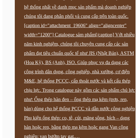
hệ thống nhất về danh mục sản phẩm mà doanh nghiệp
chúng tôi đang phân phối và cung cấp trên toàn quốc.
[caption id="attachment_19606" align="aligncenter"
width="1200"] Catalogue sảm phẩm[/caption] Với nhiều
năm kinh nghiệm, chúng tôi chuyên cung cấp các sản
phẩm đạt tiêu chuẩn quốc tế như JIS (Nhật Bản), ASTM
(Hoa Kỳ), BS (Anh), ISO. Giúp phục vụ đa dạng các
công trình dân dụng, công nghiệp, nhà xưởng, cơ điện
M&E, hệ thống PCCC, cấp thoát nước và kết cấu thép
chịu lực. Trong catalogue này gồm các sản phẩm chủ lực
như: Ống thép hàn đen – ống thép mạ kẽm (trơn, ren,
hàn) dùng cho hệ thống PCCC và dẫn nước công nghiệp
Phụ kiện ống thép: co, tê, cút, măng sông, bích – dạng
hàn hoặc ren, bằng thép mạ kẽm hoặc gang Van công
nghiệp: van bướm tay gạt,…