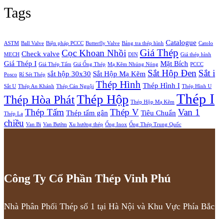
Tags
Catalogue
ASTM
Ball Valve
Biện pháp PCCC
Butterfly Valve
Bảng tra thép hình
Catolo
Giá Thép
Cọc Khoan Nhồi
Check valve
MECH
DIN
Giá thép hình
Giá Thép I
Mặt Bích
Giá Thép Tấm
Giá Ống Thép
Mạ Kẽm Nhúng Nóng
PCCC
Sắt Hộp Đen
Sắt i
sắt hộp 30x30
Sắt Hộp Mạ Kẽm
Posco
Rỉ Sét Thép
Thép Hình
Thép Hình I
Sắt U
Thép An Khánh
Thép Cán Nguội
Thép Hình U
Thép I
Thép Hộp
Thép Hòa Phát
Thép Hộp Mạ Kẽm
Thép Tấm
Thép V
Van 1
Thép tấm gân
Tiêu Chuẩn
Thép La
chiều
Van Bi
Van Bướm
Xu hướng thép
Ống Inox
Ống Thép Trung Quốc
Công Ty Cổ Phần Thép Vinh Phú
Nhà Phân Phối Thép số 1 tại Hà Nội và Khu Vực Phía Bắc