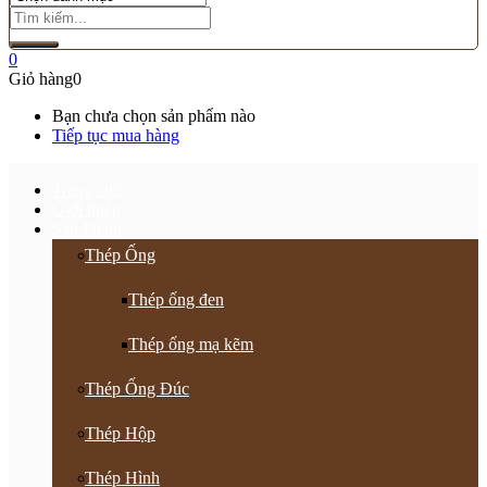
0
Giỏ hàng
0
Bạn chưa chọn sản phẩm nào
Tiếp tục mua hàng
Trang chủ
Giới thiệu
Sản Phẩm
Thép Ống
Thép ống đen
Thép ống mạ kẽm
Thép Ống Đúc
Thép Hộp
Thép Hình