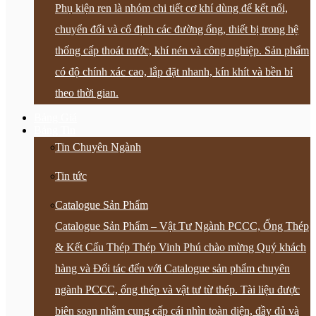
Phụ kiện ren là nhóm chi tiết cơ khí dùng để kết nối,
chuyển đổi và cố định các đường ống, thiết bị trong hệ
thống cấp thoát nước, khí nén và công nghiệp. Sản phẩm
có độ chính xác cao, lắp đặt nhanh, kín khít và bền bỉ
theo thời gian.
Bảng Giá
Bảng Tin
Tin Chuyên Ngành
Tin tức
Catalogue Sản Phẩm
Catalogue Sản Phẩm – Vật Tư Ngành PCCC, Ống Thép
& Kết Cấu Thép Thép Vinh Phú chào mừng Quý khách
hàng và Đối tác đến với Catalogue sản phẩm chuyên
ngành PCCC, ống thép và vật tư từ thép. Tài liệu được
biên soạn nhằm cung cấp cái nhìn toàn diện, đầy đủ và