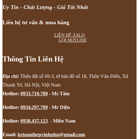
Uy Tín - Chất Lượng - Giá Tốt Nhất
Liên hệ tư vấn & mua hàng
LIÊN HỆ ZALO
GỌI HOTLINE
Thông Tin Liên Hệ
Địa chỉ:
Thửa đất số 69-3, tờ bản đồ số 18, Thôn Văn Điển, Xã
Thanh Trì, Hà Nội, Việt Nam
Hotline:
0933.710.789
- Ms Tâm
Hotline:
0934.297.789
- Mr Diện
Hotline:
0938.437.123
- Miền Nam
Email:
ketoanthepvinhphu@gmail.com