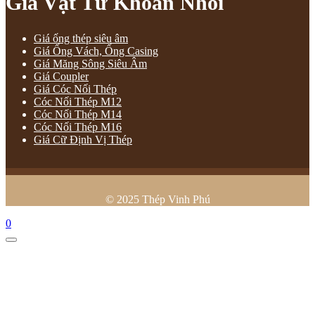
Giá Vật Tư Khoan Nhồi
Giá ống thép siêu âm
Giá Ống Vách, Ống Casing
Giá Măng Sông Siêu Âm
Giá Coupler
Giá Cóc Nối Thép
Cóc Nối Thép M12
Cóc Nối Thép M14
Cóc Nối Thép M16
Giá Cữ Định Vị Thép
© 2025 Thép Vinh Phú
0