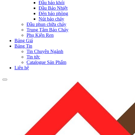
Đầu báo khói
Đầu Báo Nhiệt
Đèn báo phòng
Nút báo cháy
Đầu phun chữa cháy
Trung Tâm Báo Cháy
Phụ Kiện Ren
Bảng Giá
Bảng Tin
Tin Chuyên Ngành
Tin tức
Catalogue Sản Phẩm
Liên hệ