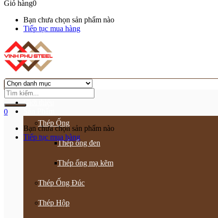
Giỏ hàng
0
Bạn chưa chọn sản phẩm nào
Tiếp tục mua hàng
Trang chủ
Giới thiệu
Sản Phẩm
0
Thép Ống
Bạn chưa chọn sản phẩm nào
Tiếp tục mua hàng
Thép ống đen
Thép ống mạ kẽm
Thép Ống Đúc
Thép Hộp