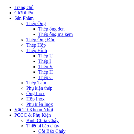
Trang chủ
Giới thiệu
Sản Phẩm
Thép Ống
Thép ống đen
Thép ống mạ kẽm
Thép Ống Đúc
Thép Hộp
Thép Hình
Thép U
Thép I
Thép V
Thép H
Thép C
Thép Tấm
Phụ kiện thép
Ống Inox
Hộp Inox
Phụ kiện Inox
Vật Tư Khoan Nhồi
PCCC & Phụ Kiện
Bình Chữa Cháy
Thiết bị báo cháy
Còi Báo Cháy