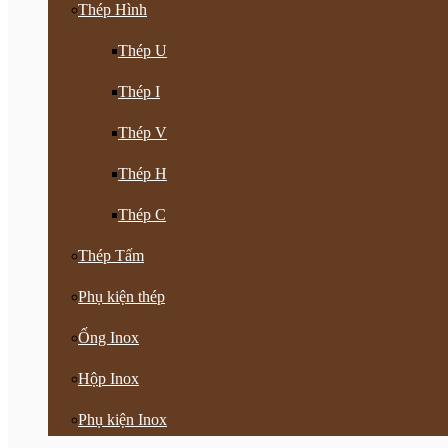
Thép Hình
Thép U
Thép I
Thép V
Thép H
Thép C
Thép Tấm
Phụ kiện thép
Ống Inox
Hộp Inox
Phụ kiện Inox