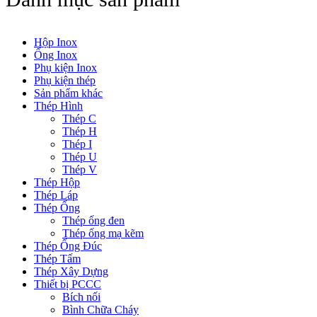
Hộp Inox
Ống Inox
Phụ kiện Inox
Phụ kiện thép
Sản phẩm khác
Thép Hình
Thép C
Thép H
Thép I
Thép U
Thép V
Thép Hộp
Thép Láp
Thép Ống
Thép ống đen
Thép ống mạ kẽm
Thép Ống Đúc
Thép Tấm
Thép Xây Dựng
Thiết bị PCCC
Bích nối
Bình Chữa Cháy