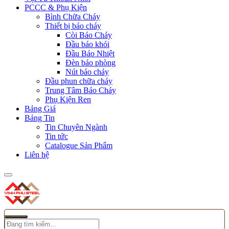
PCCC & Phụ Kiện
Bình Chữa Cháy
Thiết bị báo cháy
Còi Báo Cháy
Đầu báo khói
Đầu Báo Nhiệt
Đèn báo phòng
Nút báo cháy
Đầu phun chữa cháy
Trung Tâm Báo Cháy
Phụ Kiện Ren
Bảng Giá
Bảng Tin
Tin Chuyên Ngành
Tin tức
Catalogue Sản Phẩm
Liên hệ