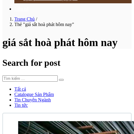
Liên hệ
Trang Chủ
/
Thẻ "giá sắt hoà phát hôm nay"
giá sắt hoà phát hôm nay
Search for post
Tất cả
Catalogue Sản Phẩm
Tin Chuyên Ngành
Tin tức