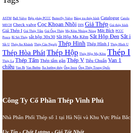
Catalogue
ASTM
Ball Valve
Biện pháp PCCC
Butterfly Valve
Bảng tra thép hình
Catolo
Giá Thép
Cọc Khoan Nhồi
Check valve
MECH
DIN
Giá thép hình
Giá Thép I
Mặt Bích
Giá Thép Tấm
Giá Ống Thép
Mạ Kẽm Nhúng Nóng
PCCC
Sắt Hộp Đen
Sắt i
sắt hộp 30x30
Sắt Hộp Mạ Kẽm
Posco
Rỉ Sét Thép
Thép Hình
Thép Hình I
Sắt U
Thép An Khánh
Thép Cán Nguội
Thép Hình U
Thép I
Thép Hộp
Thép Hòa Phát
Thép Hộp Mạ Kẽm
Thép Tấm
Thép V
Van 1
Thép tấm gân
Tiêu Chuẩn
Thép La
chiều
Van Bi
Van Bướm
Xu hướng thép
Ống Inox
Ống Thép Trung Quốc
Công Ty Cổ Phần Thép Vinh Phú
Nhà Phân Phối Thép số 1 tại Hà Nội và Khu Vực Phía Bắc
Uy Tín - Chất Lượng - Giá Tốt Nhất