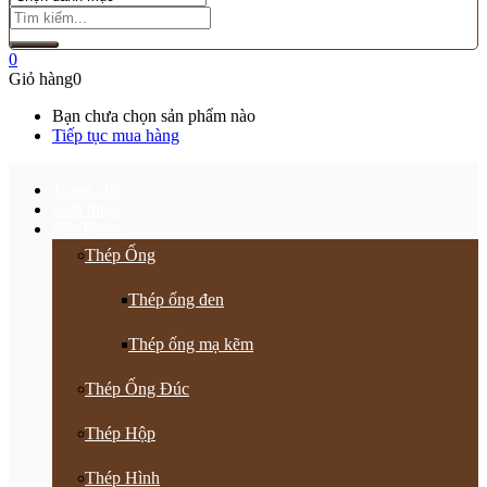
0
Giỏ hàng
0
Bạn chưa chọn sản phẩm nào
Tiếp tục mua hàng
Trang chủ
Giới thiệu
Sản Phẩm
Thép Ống
Thép ống đen
Thép ống mạ kẽm
Thép Ống Đúc
Thép Hộp
Thép Hình