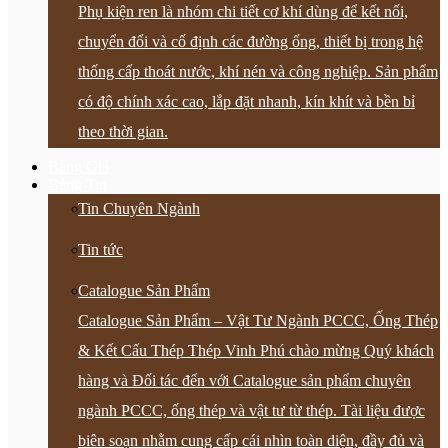
Phụ kiện ren là nhóm chi tiết cơ khí dùng để kết nối,
chuyển đổi và cố định các đường ống, thiết bị trong hệ
thống cấp thoát nước, khí nén và công nghiệp. Sản phẩm
có độ chính xác cao, lắp đặt nhanh, kín khít và bền bỉ
theo thời gian.
Bảng Giá
Bảng Tin
Tin Chuyên Ngành
Tin tức
Catalogue Sản Phẩm
Catalogue Sản Phẩm – Vật Tư Ngành PCCC, Ống Thép
& Kết Cấu Thép Thép Vinh Phú chào mừng Quý khách
hàng và Đối tác đến với Catalogue sản phẩm chuyên
ngành PCCC, ống thép và vật tư từ thép. Tài liệu được
biên soạn nhằm cung cấp cái nhìn toàn diện, đầy đủ và