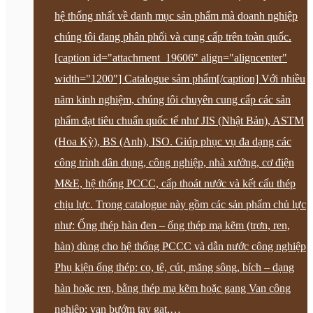
hệ thống nhất về danh mục sản phẩm mà doanh nghiệp
chúng tôi đang phân phối và cung cấp trên toàn quốc.
[caption id="attachment_19606" align="aligncenter"
width="1200"] Catalogue sảm phẩm[/caption] Với nhiều
năm kinh nghiệm, chúng tôi chuyên cung cấp các sản
phẩm đạt tiêu chuẩn quốc tế như JIS (Nhật Bản), ASTM
(Hoa Kỳ), BS (Anh), ISO. Giúp phục vụ đa dạng các
công trình dân dụng, công nghiệp, nhà xưởng, cơ điện
M&E, hệ thống PCCC, cấp thoát nước và kết cấu thép
chịu lực. Trong catalogue này gồm các sản phẩm chủ lực
như: Ống thép hàn đen – ống thép mạ kẽm (trơn, ren,
hàn) dùng cho hệ thống PCCC và dẫn nước công nghiệp
Phụ kiện ống thép: co, tê, cút, măng sông, bích – dạng
hàn hoặc ren, bằng thép mạ kẽm hoặc gang Van công
nghiệp: van bướm tay gạt,…