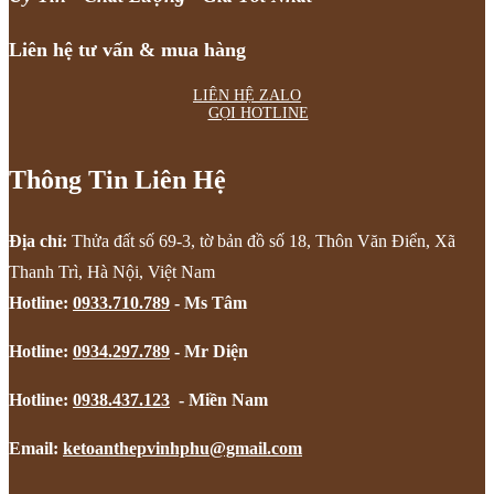
Liên hệ tư vấn & mua hàng
LIÊN HỆ ZALO
GỌI HOTLINE
Thông Tin Liên Hệ
Địa chỉ:
Thửa đất số 69-3, tờ bản đồ số 18, Thôn Văn Điển, Xã
Thanh Trì, Hà Nội, Việt Nam
Hotline:
0933.710.789
- Ms Tâm
Hotline:
0934.297.789
- Mr Diện
Hotline:
0938.437.123
- Miền Nam
Email:
ketoanthepvinhphu@gmail.com