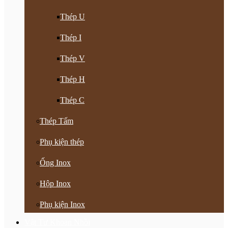
Thép U
Thép I
Thép V
Thép H
Thép C
Thép Tấm
Phụ kiện thép
Ống Inox
Hộp Inox
Phụ kiện Inox
Vật Tư Khoan Nhồi