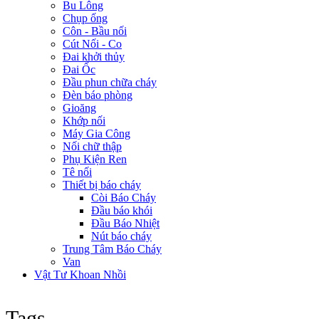
Bu Lông
Chụp ống
Côn - Bầu nối
Cút Nối - Co
Đai khởi thủy
Đai Ốc
Đầu phun chữa cháy
Đèn báo phòng
Gioăng
Khớp nối
Máy Gia Công
Nối chữ thập
Phụ Kiện Ren
Tê nối
Thiết bị báo cháy
Còi Báo Cháy
Đầu báo khói
Đầu Báo Nhiệt
Nút báo cháy
Trung Tâm Báo Cháy
Van
Vật Tư Khoan Nhồi
Tags