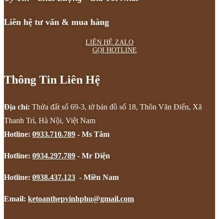
Liên hệ tư vấn & mua hàng
LIÊN HỆ ZALO
GỌI HOTLINE
Thông Tin Liên Hệ
Địa chỉ:
Thửa đất số 69-3, tờ bản đồ số 18, Thôn Văn Điển, Xã
Thanh Trì, Hà Nội, Việt Nam
Hotline:
0933.710.789
- Ms Tâm
Hotline:
0934.297.789
- Mr Diện
Hotline:
0938.437.123
- Miền Nam
Email:
ketoanthepvinhphu@gmail.com