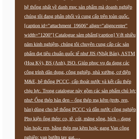
hệ thống nhất về danh mục sản phẩm mà doanh nghiệp
chúng tôi đang phân phối và cung cấp trên toàn quốc.
[caption id="attachment_19606" align="aligncenter"
width="1200"] Catalogue sảm phẩm[/caption] Với nhiều
năm kinh nghiệm, chúng tôi chuyên cung cấp các sản
phẩm đạt tiêu chuẩn quốc tế như JIS (Nhật Bản), ASTM
(Hoa Kỳ), BS (Anh), ISO. Giúp phục vụ đa dạng các
công trình dân dụng, công nghiệp, nhà xưởng, cơ điện
M&E, hệ thống PCCC, cấp thoát nước và kết cấu thép
chịu lực. Trong catalogue này gồm các sản phẩm chủ lực
như: Ống thép hàn đen – ống thép mạ kẽm (trơn, ren,
hàn) dùng cho hệ thống PCCC và dẫn nước công nghiệp
Phụ kiện ống thép: co, tê, cút, măng sông, bích – dạng
hàn hoặc ren, bằng thép mạ kẽm hoặc gang Van công
nghiệp: van bướm tay gạt,…