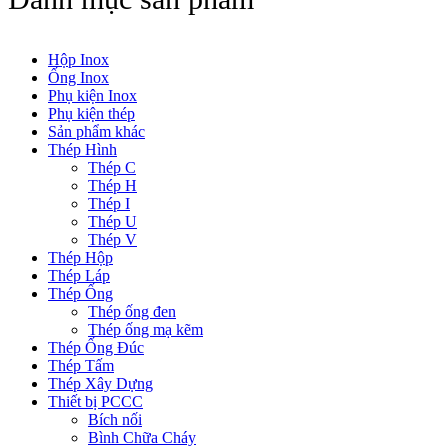
Hộp Inox
Ống Inox
Phụ kiện Inox
Phụ kiện thép
Sản phẩm khác
Thép Hình
Thép C
Thép H
Thép I
Thép U
Thép V
Thép Hộp
Thép Láp
Thép Ống
Thép ống đen
Thép ống mạ kẽm
Thép Ống Đúc
Thép Tấm
Thép Xây Dựng
Thiết bị PCCC
Bích nối
Bình Chữa Cháy