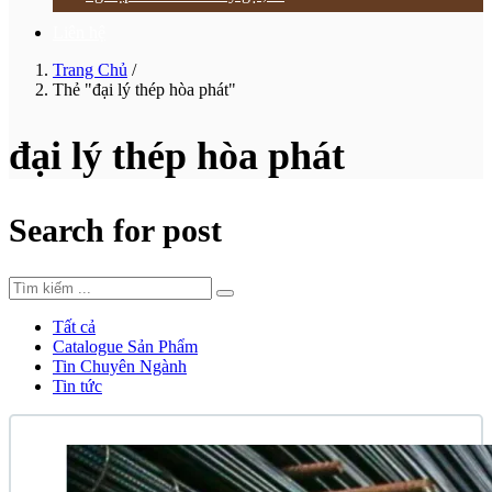
Liên hệ
Trang Chủ
/
Thẻ "đại lý thép hòa phát"
đại lý thép hòa phát
Search for post
Tất cả
Catalogue Sản Phẩm
Tin Chuyên Ngành
Tin tức