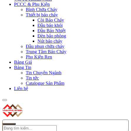
PCCC & Phụ Kiện
Bình Chữa Cháy
Thiết bị báo cháy
Còi Báo Cháy
Đầu báo khói
Đầu Báo Nhiệt
Đèn báo phòng
Nút báo cháy
Đầu phun chữa cháy
Trung Tâm Báo Cháy
Phụ Kiện Ren
Bảng Giá
Bảng Tin
Tin Chuyên Ngành
Tin tức
Catalogue Sản Phẩm
Liên hệ