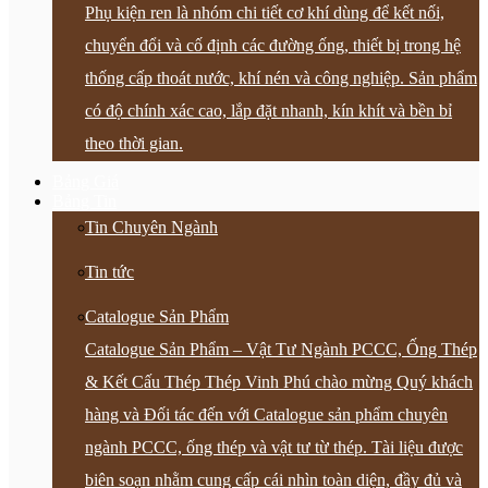
Phụ kiện ren là nhóm chi tiết cơ khí dùng để kết nối,
chuyển đổi và cố định các đường ống, thiết bị trong hệ
thống cấp thoát nước, khí nén và công nghiệp. Sản phẩm
có độ chính xác cao, lắp đặt nhanh, kín khít và bền bỉ
theo thời gian.
Bảng Giá
Bảng Tin
Tin Chuyên Ngành
Tin tức
Catalogue Sản Phẩm
Catalogue Sản Phẩm – Vật Tư Ngành PCCC, Ống Thép
& Kết Cấu Thép Thép Vinh Phú chào mừng Quý khách
hàng và Đối tác đến với Catalogue sản phẩm chuyên
ngành PCCC, ống thép và vật tư từ thép. Tài liệu được
biên soạn nhằm cung cấp cái nhìn toàn diện, đầy đủ và