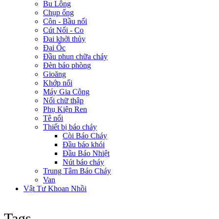
Bu Lông
Chụp ống
Côn - Bầu nối
Cút Nối - Co
Đai khởi thủy
Đai Ốc
Đầu phun chữa cháy
Đèn báo phòng
Gioăng
Khớp nối
Máy Gia Công
Nối chữ thập
Phụ Kiện Ren
Tê nối
Thiết bị báo cháy
Còi Báo Cháy
Đầu báo khói
Đầu Báo Nhiệt
Nút báo cháy
Trung Tâm Báo Cháy
Van
Vật Tư Khoan Nhồi
Tags