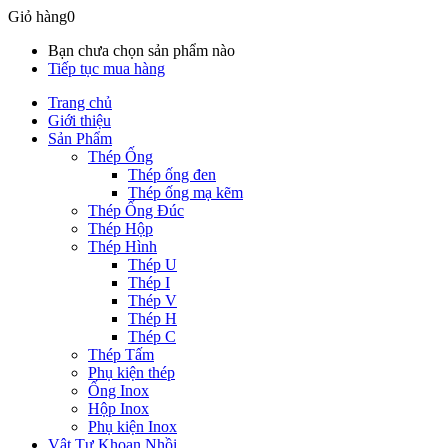
Giỏ hàng
0
Bạn chưa chọn sản phẩm nào
Tiếp tục mua hàng
Trang chủ
Giới thiệu
Sản Phẩm
Thép Ống
Thép ống đen
Thép ống mạ kẽm
Thép Ống Đúc
Thép Hộp
Thép Hình
Thép U
Thép I
Thép V
Thép H
Thép C
Thép Tấm
Phụ kiện thép
Ống Inox
Hộp Inox
Phụ kiện Inox
Vật Tư Khoan Nhồi