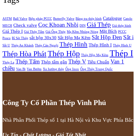
Catalogue
ASTM
Ball Valve
Biện pháp PCCC
Butterfly Valve
Bảng tra thép hình
Catolo
Giá Thép
Cọc Khoan Nhồi
Check valve
MECH
DIN
Giá thép hình
Giá Thép I
Mặt Bích
Giá Thép Tấm
Giá Ống Thép
Mạ Kẽm Nhúng Nóng
PCCC
Sắt Hộp Đen
Sắt i
sắt hộp 30x30
Sắt Hộp Mạ Kẽm
Posco
Rỉ Sét Thép
Thép Hình
Thép Hình I
Sắt U
Thép An Khánh
Thép Cán Nguội
Thép Hình U
Thép I
Thép Hộp
Thép Hòa Phát
Thép Hộp Mạ Kẽm
Thép Tấm
Thép V
Van 1
Thép tấm gân
Tiêu Chuẩn
Thép La
chiều
Van Bi
Van Bướm
Xu hướng thép
Ống Inox
Ống Thép Trung Quốc
Công Ty Cổ Phần Thép Vinh Phú
Nhà Phân Phối Thép số 1 tại Hà Nội và Khu Vực Phía Bắc
Uy Tín - Chất Lượng - Giá Tốt Nhất