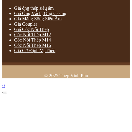
Giá ống thép siêu âm
Giá Ống Vách, Ống Casing
Giá Măng Sông Siêu Âm
Giá Coupler
Giá Cóc Nối Thép
Cóc Nối Thép M12
Cóc Nối Thép M14
Cóc Nối Thép M16
Giá Cữ Định Vị Thép
© 2025 Thép Vinh Phú
0