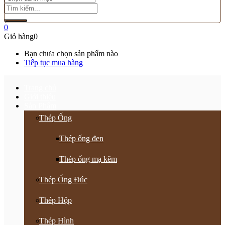
0
Giỏ hàng
0
Bạn chưa chọn sản phẩm nào
Tiếp tục mua hàng
Trang chủ
Giới thiệu
Sản Phẩm
Thép Ống
Thép ống đen
Thép ống mạ kẽm
Thép Ống Đúc
Thép Hộp
Thép Hình