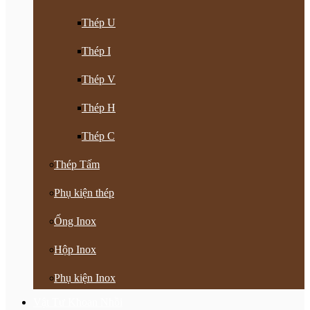
Thép U
Thép I
Thép V
Thép H
Thép C
Thép Tấm
Phụ kiện thép
Ống Inox
Hộp Inox
Phụ kiện Inox
Vật Tư Khoan Nhồi