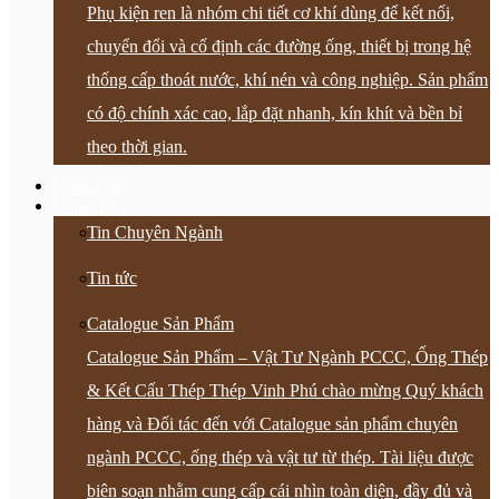
Phụ kiện ren là nhóm chi tiết cơ khí dùng để kết nối,
chuyển đổi và cố định các đường ống, thiết bị trong hệ
thống cấp thoát nước, khí nén và công nghiệp. Sản phẩm
có độ chính xác cao, lắp đặt nhanh, kín khít và bền bỉ
theo thời gian.
Bảng Giá
Bảng Tin
Tin Chuyên Ngành
Tin tức
Catalogue Sản Phẩm
Catalogue Sản Phẩm – Vật Tư Ngành PCCC, Ống Thép
& Kết Cấu Thép Thép Vinh Phú chào mừng Quý khách
hàng và Đối tác đến với Catalogue sản phẩm chuyên
ngành PCCC, ống thép và vật tư từ thép. Tài liệu được
biên soạn nhằm cung cấp cái nhìn toàn diện, đầy đủ và