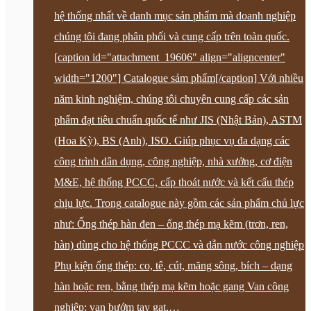
hệ thống nhất về danh mục sản phẩm mà doanh nghiệp
chúng tôi đang phân phối và cung cấp trên toàn quốc.
[caption id="attachment_19606" align="aligncenter"
width="1200"] Catalogue sảm phẩm[/caption] Với nhiều
năm kinh nghiệm, chúng tôi chuyên cung cấp các sản
phẩm đạt tiêu chuẩn quốc tế như JIS (Nhật Bản), ASTM
(Hoa Kỳ), BS (Anh), ISO. Giúp phục vụ đa dạng các
công trình dân dụng, công nghiệp, nhà xưởng, cơ điện
M&E, hệ thống PCCC, cấp thoát nước và kết cấu thép
chịu lực. Trong catalogue này gồm các sản phẩm chủ lực
như: Ống thép hàn đen – ống thép mạ kẽm (trơn, ren,
hàn) dùng cho hệ thống PCCC và dẫn nước công nghiệp
Phụ kiện ống thép: co, tê, cút, măng sông, bích – dạng
hàn hoặc ren, bằng thép mạ kẽm hoặc gang Van công
nghiệp: van bướm tay gạt,…