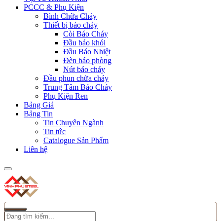
PCCC & Phụ Kiện
Bình Chữa Cháy
Thiết bị báo cháy
Còi Báo Cháy
Đầu báo khói
Đầu Báo Nhiệt
Đèn báo phòng
Nút báo cháy
Đầu phun chữa cháy
Trung Tâm Báo Cháy
Phụ Kiện Ren
Bảng Giá
Bảng Tin
Tin Chuyên Ngành
Tin tức
Catalogue Sản Phẩm
Liên hệ