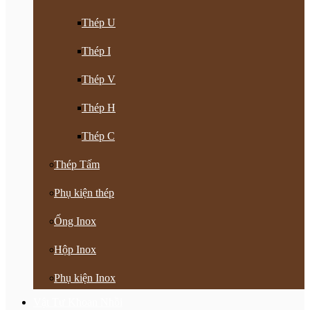
Thép U
Thép I
Thép V
Thép H
Thép C
Thép Tấm
Phụ kiện thép
Ống Inox
Hộp Inox
Phụ kiện Inox
Vật Tư Khoan Nhồi