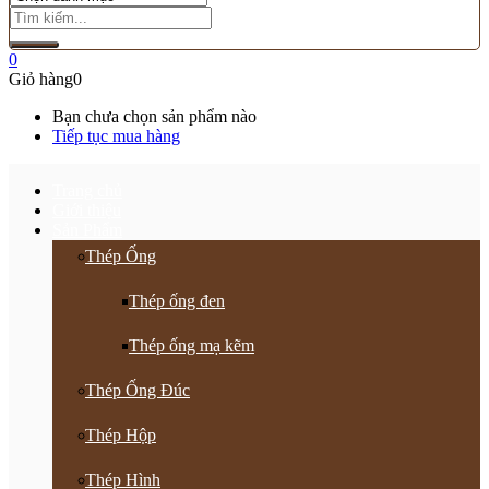
0
Giỏ hàng
0
Bạn chưa chọn sản phẩm nào
Tiếp tục mua hàng
Trang chủ
Giới thiệu
Sản Phẩm
Thép Ống
Thép ống đen
Thép ống mạ kẽm
Thép Ống Đúc
Thép Hộp
Thép Hình