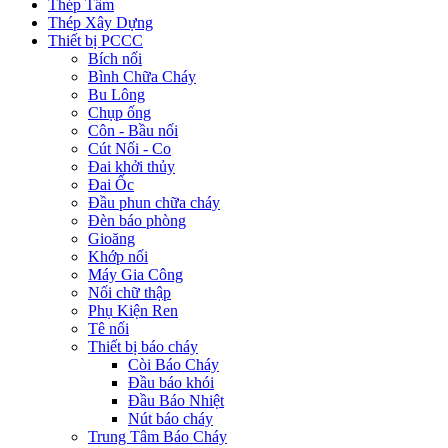
Thép Tấm
Thép Xây Dựng
Thiết bị PCCC
Bích nối
Bình Chữa Cháy
Bu Lông
Chụp ống
Côn - Bầu nối
Cút Nối - Co
Đai khởi thủy
Đai Ốc
Đầu phun chữa cháy
Đèn báo phòng
Gioăng
Khớp nối
Máy Gia Công
Nối chữ thập
Phụ Kiện Ren
Tê nối
Thiết bị báo cháy
Còi Báo Cháy
Đầu báo khói
Đầu Báo Nhiệt
Nút báo cháy
Trung Tâm Báo Cháy