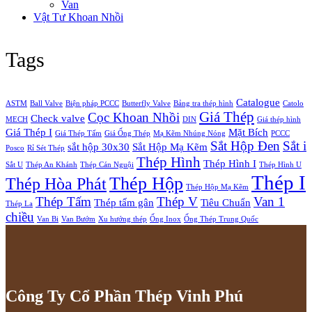
Van
Vật Tư Khoan Nhồi
Tags
Catalogue
ASTM
Ball Valve
Biện pháp PCCC
Butterfly Valve
Bảng tra thép hình
Catolo
Giá Thép
Cọc Khoan Nhồi
Check valve
MECH
DIN
Giá thép hình
Giá Thép I
Mặt Bích
Giá Thép Tấm
Giá Ống Thép
Mạ Kẽm Nhúng Nóng
PCCC
Sắt Hộp Đen
Sắt i
sắt hộp 30x30
Sắt Hộp Mạ Kẽm
Posco
Rỉ Sét Thép
Thép Hình
Thép Hình I
Sắt U
Thép An Khánh
Thép Cán Nguội
Thép Hình U
Thép I
Thép Hộp
Thép Hòa Phát
Thép Hộp Mạ Kẽm
Thép Tấm
Thép V
Van 1
Thép tấm gân
Tiêu Chuẩn
Thép La
chiều
Van Bi
Van Bướm
Xu hướng thép
Ống Inox
Ống Thép Trung Quốc
Công Ty Cổ Phần Thép Vinh Phú