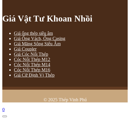
Giá Vật Tư Khoan Nhồi
Giá ống thép siêu âm
Giá Ống Vách, Ống Casing
Giá Măng Sông Siêu Âm
Giá Coupler
Giá Cóc Nối Thép
Cóc Nối Thép M12
Cóc Nối Thép M14
Cóc Nối Thép M16
Giá Cữ Định Vị Thép
© 2025 Thép Vinh Phú
0