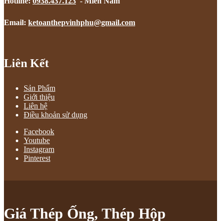
Hotline:
0938.437.123
- Miền Nam
Email:
ketoanthepvinhphu@gmail.com
Liên Kết
Sản Phẩm
Giới thiệu
Liên hệ
Điều khoản sử dụng
Facebook
Youtube
Instagram
Pinterest
Giá Thép Ống, Thép Hộp