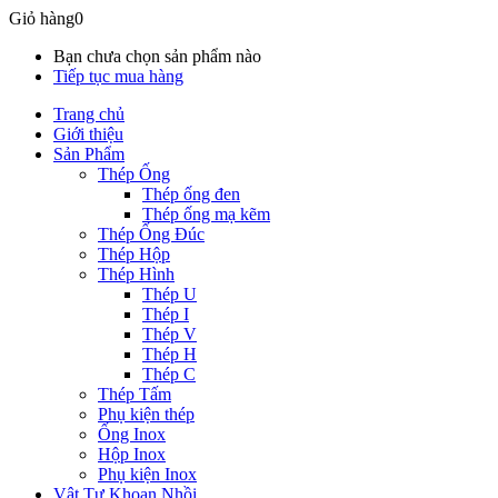
Giỏ hàng
0
Bạn chưa chọn sản phẩm nào
Tiếp tục mua hàng
Trang chủ
Giới thiệu
Sản Phẩm
Thép Ống
Thép ống đen
Thép ống mạ kẽm
Thép Ống Đúc
Thép Hộp
Thép Hình
Thép U
Thép I
Thép V
Thép H
Thép C
Thép Tấm
Phụ kiện thép
Ống Inox
Hộp Inox
Phụ kiện Inox
Vật Tư Khoan Nhồi