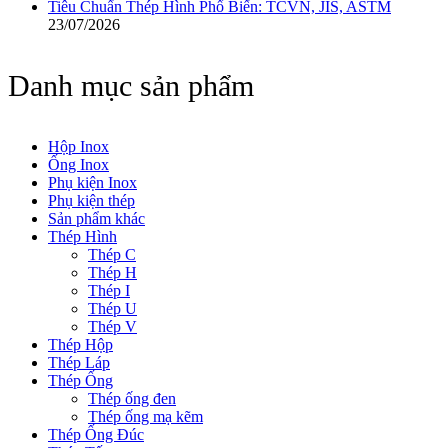
Tiêu Chuẩn Thép Hình Phổ Biến: TCVN, JIS, ASTM
23/07/2026
Danh mục sản phẩm
Hộp Inox
Ống Inox
Phụ kiện Inox
Phụ kiện thép
Sản phẩm khác
Thép Hình
Thép C
Thép H
Thép I
Thép U
Thép V
Thép Hộp
Thép Láp
Thép Ống
Thép ống đen
Thép ống mạ kẽm
Thép Ống Đúc