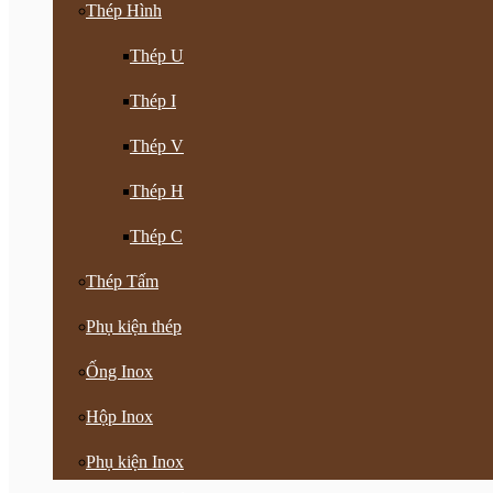
Thép Hình
Thép U
Thép I
Thép V
Thép H
Thép C
Thép Tấm
Phụ kiện thép
Ống Inox
Hộp Inox
Phụ kiện Inox