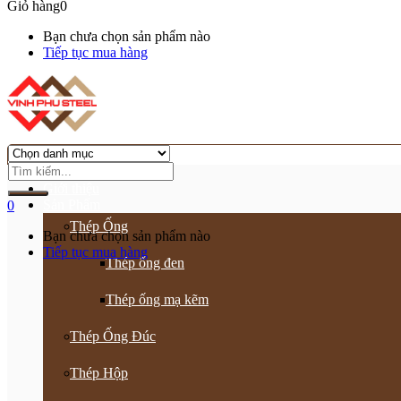
Giỏ hàng
0
Bạn chưa chọn sản phẩm nào
Tiếp tục mua hàng
Trang chủ
Giới thiệu
Sản Phẩm
0
Thép Ống
Bạn chưa chọn sản phẩm nào
Tiếp tục mua hàng
Thép ống đen
Thép ống mạ kẽm
Thép Ống Đúc
Thép Hộp