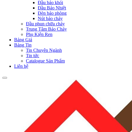
Đầu báo khói
Đầu Báo Nhiệt
Đèn báo phòng
Nút báo cháy
Đầu phun chữa cháy
Trung Tâm Báo Cháy
Phụ Kiện Ren
Bảng Giá
Bảng Tin
Tin Chuyên Ngành
Tin tức
Catalogue Sản Phẩm
Liên hệ