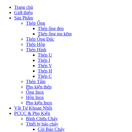
Trang chủ
Giới thiệu
Sản Phẩm
Thép Ống
Thép ống đen
Thép ống mạ kẽm
Thép Ống Đúc
Thép Hộp
Thép Hình
Thép U
Thép I
Thép V
Thép H
Thép C
Thép Tấm
Phụ kiện thép
Ống Inox
Hộp Inox
Phụ kiện Inox
Vật Tư Khoan Nhồi
PCCC & Phụ Kiện
Bình Chữa Cháy
Thiết bị báo cháy
Còi Báo Cháy