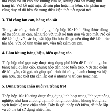
lựa chọn tối ưu cho các khung cửa sổ, khung cửa sắt mang tính
trang trí. Với bề mặt mịn, dễ sơn phủ hoặc mạ kẽm, sản phẩm này
cũng duy trì độ bền tốt trong điều kiện thời tiết ngoài trời.
3. Thi công lan can, hàng rào sắt
Trong các công trình dân dụng, thép hộp 10×10 thường được dùng
để thi công lan can, hàng rào với thiết kế tinh gọn và đẹp mắt. Nó có
thể kết hợp với các loại sắt hộp lớn hơn để tạo nên tổng thể kiến trúc
hài hòa, vừa có tính thẩm mỹ, vừa tiết kiệm chi phí.
4. Làm khung bảng hiệu, biển quảng cáo
Thép hộp nhỏ gọn này được ứng dụng phổ biến để làm khung cho
bảng hiệu quảng cáo, khung hộp đèn hoặc biển treo. Với đặc điểm
dễ hàn gắn, cắt gọt, nó giúp quá trình thi công nhanh chóng và hiệu
quả hơn, đặc biệt khi cần lắp đặt ở những vị trí cao hoặc hẹp.
5. Dùng trong chăn nuôi và trồng trọt
Thép hộp 10×10 cũng được ứng dụng linh hoạt trong lĩnh vực nông
nghiệp, như làm chuồng trại nhỏ, lồng nuôi chim, khung trồng rau
sạch hoặc kệ treo chậu cảnh. Đây là giải pháp tiết kiệm, dễ tháo lắp
và có thể tái sử dụng nhiều lần.