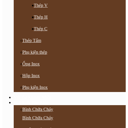
Thép V
Thép H
Thép C
Thép Tấm
Phụ kiện thép
Ống Inox
Hộp Inox
Phụ kiện Inox
Vật Tư Khoan Nhồi
PCCC & Phụ Kiện
Bình Chữa Cháy
Bình Chữa Cháy