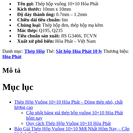
Tên gọi:
Thép hộp vuông 10×10 Hòa Phát
Kích thước:
10mm x 10mm
Độ dày thành ống:
0.7mm – 1.2mm
Chiều dài tiêu chuẩn:
6m
Chủng loại:
Thép hộp đen, thép hộp mạ kẽm
Mác thép:
Q195, Q235
Tiêu chuẩn sản xuất:
JIS G3466, TCVN
Xuất xứ phổ biến:
Hòa Phát – Việt Nam
Danh mục:
Thép Hộp
Thẻ:
Sắt hộp Hòa Phát 10 ly
Thương hiệu:
Hòa Phát
Mô tả
Mục lục
Thép Hộp Vuông 10×10 Hòa Phát – Dòng thép nhỏ, chất
lượng cao
Cập nhật bảng giá thép hộp vuông 10×10 Hòa Phát
hôm nay
Quy cách Thép Hộp Vuông 10×10 Hòa Phát
Báo Giá Thép Hộp Vuông 10×10 Mới Nhất Hôm Nay – Cập