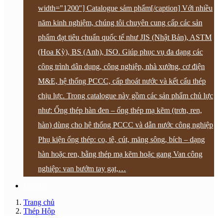
width="1200"] Catalogue sảm phẩm[/caption] Với nhiều
năm kinh nghiệm, chúng tôi chuyên cung cấp các sản
phẩm đạt tiêu chuẩn quốc tế như JIS (Nhật Bản), ASTM
(Hoa Kỳ), BS (Anh), ISO. Giúp phục vụ đa dạng các
công trình dân dụng, công nghiệp, nhà xưởng, cơ điện
M&E, hệ thống PCCC, cấp thoát nước và kết cấu thép
chịu lực. Trong catalogue này gồm các sản phẩm chủ lực
như: Ống thép hàn đen – ống thép mạ kẽm (trơn, ren,
hàn) dùng cho hệ thống PCCC và dẫn nước công nghiệp
Phụ kiện ống thép: co, tê, cút, măng sông, bích – dạng
hàn hoặc ren, bằng thép mạ kẽm hoặc gang Van công
nghiệp: van bướm tay gạt,…
Liên hệ
Trang chủ
Thép Hộp