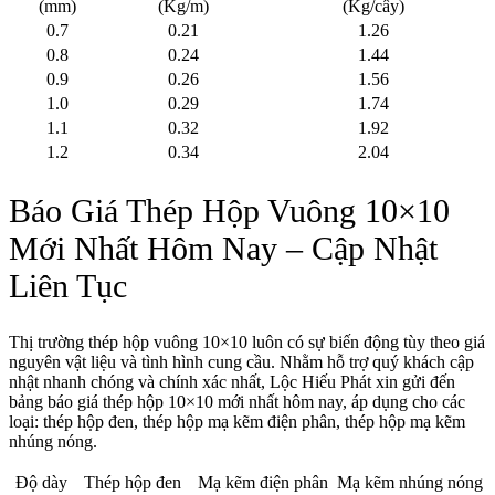
(mm)
(Kg/m)
(Kg/cây)
0.7
0.21
1.26
0.8
0.24
1.44
0.9
0.26
1.56
1.0
0.29
1.74
1.1
0.32
1.92
1.2
0.34
2.04
Báo Giá Thép Hộp Vuông 10×10
Mới Nhất Hôm Nay – Cập Nhật
Liên Tục
Thị trường thép hộp vuông 10×10 luôn có sự biến động tùy theo giá
nguyên vật liệu và tình hình cung cầu. Nhằm hỗ trợ quý khách cập
nhật nhanh chóng và chính xác nhất, Lộc Hiếu Phát xin gửi đến
bảng báo giá thép hộp 10×10 mới nhất hôm nay, áp dụng cho các
loại: thép hộp đen, thép hộp mạ kẽm điện phân, thép hộp mạ kẽm
nhúng nóng.
Độ dày
Thép hộp đen
Mạ kẽm điện phân
Mạ kẽm nhúng nóng