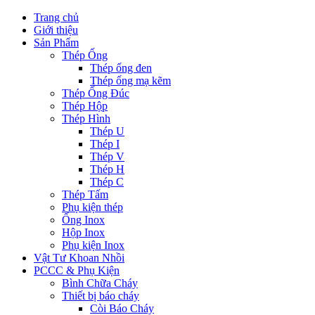
Trang chủ
Giới thiệu
Sản Phẩm
Thép Ống
Thép ống đen
Thép ống mạ kẽm
Thép Ống Đúc
Thép Hộp
Thép Hình
Thép U
Thép I
Thép V
Thép H
Thép C
Thép Tấm
Phụ kiện thép
Ống Inox
Hộp Inox
Phụ kiện Inox
Vật Tư Khoan Nhồi
PCCC & Phụ Kiện
Bình Chữa Cháy
Thiết bị báo cháy
Còi Báo Cháy