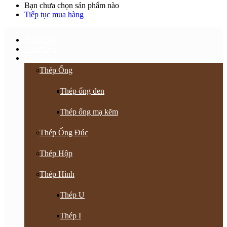
Bạn chưa chọn sản phẩm nào
Tiếp tục mua hàng
Trang chủ
Giới thiệu
Sản Phẩm
Thép Ống
Thép ống đen
Thép ống mạ kẽm
Thép Ống Đúc
Thép Hộp
Thép Hình
Thép U
Thép I