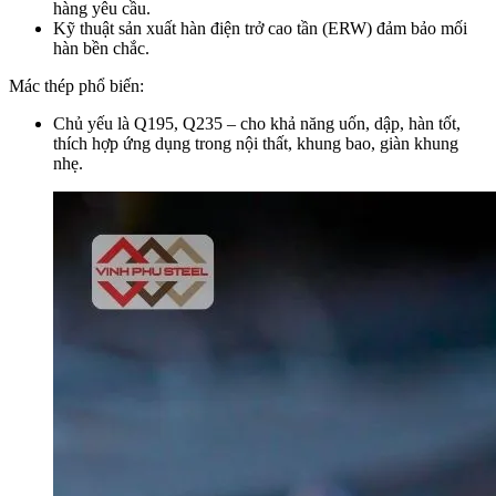
hàng yêu cầu.
Kỹ thuật sản xuất hàn điện trở cao tần (ERW) đảm bảo mối
hàn bền chắc.
Mác thép phổ biến:
Chủ yếu là Q195, Q235 – cho khả năng uốn, dập, hàn tốt,
thích hợp ứng dụng trong nội thất, khung bao, giàn khung
nhẹ.