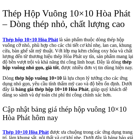
Thép Hộp Vuông 10×10 Hòa Phát
– Dòng thép nhỏ, chất lượng cao
Thép hộp 10×10 Hòa Phát
là sản phẩm thuộc dòng thép hộp
vuông cỡ nhỏ, phù hợp cho các chi tiết cơ khí nhẹ, lan can, khung
cửa, bàn ghế sắt mỹ thuật. Với lớp mạ kẽm chống oxy hóa và chất
lượng đến từ thương hiệu thép Hòa Phát uy tín, sản phẩm mang lại
độ bền vượt trội và khả năng thi công linh hoạt. Đây là dòng
thép
hộp vuông nhỏ gọn, giá tốt
, được nhiều đơn vị tin dùng hiện nay.
Dòng
thép hộp vuông 10×10
là lựa chọn lý tưởng cho các ứng
dụng nhỏ gọn, yêu cầu tính thẩm mỹ cao và độ bền ổn định. Dưới
đây là
bảng giá thép hộp 10×10 Hòa Phát
, giúp quý khách dễ
dàng so sánh và dự toán chi phí thi công chính xác hơn.
Cập nhật bảng giá thép hộp vuông 10×10
Hòa Phát hôm nay
Thép 10×10 Hòa Phát
được ưa chuộng trong các ứng dụng trang
trí, làm khung sắt, nội thất và cơ khí nhẹ. Dưới đây là bảng báo giá