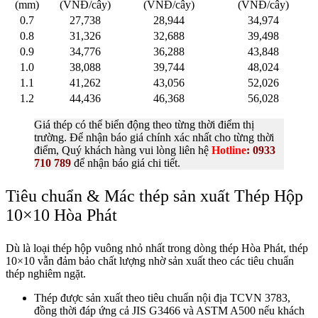
(mm)
(VNĐ/cây)
(VNĐ/cây)
(VNĐ/cây)
0.7
27,738
28,944
34,974
0.8
31,326
32,688
39,498
0.9
34,776
36,288
43,848
1.0
38,088
39,744
48,024
1.1
41,262
43,056
52,026
1.2
44,436
46,368
56,028
Giá thép có thể biển động theo từng thời điểm thị
trường. Để nhận báo giá chính xác nhất cho từng thời
điểm, Quý khách hàng vui lòng liên hệ
Hotline
:
0933
710 789
để nhận báo giá chi tiết.
Tiêu chuẩn & Mác thép sản xuất Thép Hộp
10×10 Hòa Phát
Dù là loại thép hộp vuông nhỏ nhất trong dòng thép Hòa Phát, thép
10×10 vẫn đảm bảo chất lượng nhờ sản xuất theo các tiêu chuẩn
thép nghiêm ngặt.
Thép được sản xuất theo tiêu chuẩn nội địa TCVN 3783,
đồng thời đáp ứng cả JIS G3466 và ASTM A500 nếu khách