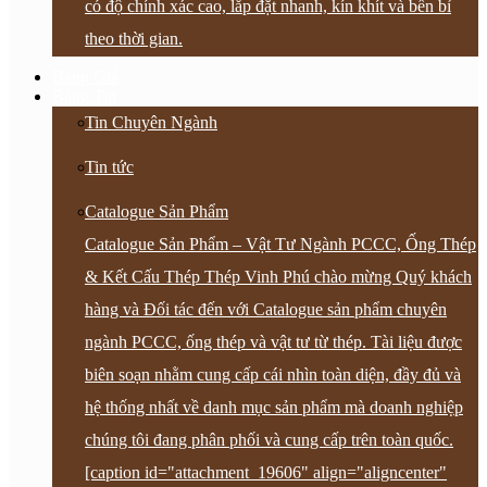
có độ chính xác cao, lắp đặt nhanh, kín khít và bền bỉ
theo thời gian.
Bảng Giá
Bảng Tin
Tin Chuyên Ngành
Tin tức
Catalogue Sản Phẩm
Catalogue Sản Phẩm – Vật Tư Ngành PCCC, Ống Thép
& Kết Cấu Thép Thép Vinh Phú chào mừng Quý khách
hàng và Đối tác đến với Catalogue sản phẩm chuyên
ngành PCCC, ống thép và vật tư từ thép. Tài liệu được
biên soạn nhằm cung cấp cái nhìn toàn diện, đầy đủ và
hệ thống nhất về danh mục sản phẩm mà doanh nghiệp
chúng tôi đang phân phối và cung cấp trên toàn quốc.
[caption id="attachment_19606" align="aligncenter"