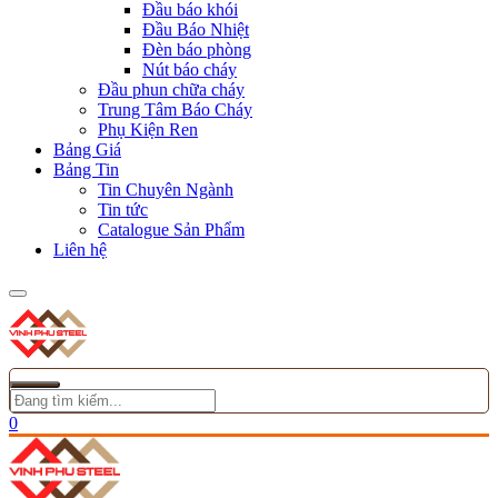
Đầu báo khói
Đầu Báo Nhiệt
Đèn báo phòng
Nút báo cháy
Đầu phun chữa cháy
Trung Tâm Báo Cháy
Phụ Kiện Ren
Bảng Giá
Bảng Tin
Tin Chuyên Ngành
Tin tức
Catalogue Sản Phẩm
Liên hệ
0