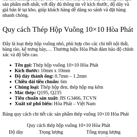
sản phẩm mới nhất, với đầy đủ thông tin về kích thước, độ dày và
giá bán lẻ tại kho, giúp khách hàng dễ dàng so sánh và đặt hàng
nhanh chóng.
Quy cách Thép Hộp Vuông 10×10 Hòa Phát
Đây là loại thép hộp vuông nhỏ, phù hợp cho các chi tiết nội thất,
hàng rào, kệ trưng bày,… Thương hiệu Hòa Phát đảm bảo độ chính
xác và độ bền cao.
Tên gọi:
Thép hộp vuông 10×10 Hòa Phát
Kích thước:
10mm x 10mm
Độ dày thành ống:
0.7mm – 1.2mm
Chiều dài tiêu chuẩn:
6m
Chủng loại:
Thép hộp đen, thép hộp mạ kẽm
Mác thép:
Q195, Q235
Tiêu chuẩn sản xuất:
JIS G3466, TCVN
Xuất xứ phổ biến:
Hòa Phát – Việt Nam
Bảng quy cách chi tiết các sản phẩm thép vuông 10×10 Hòa Phát
Quy cách thép hộp vuông 10×10 Hòa Phát
Độ dày
Trọng lượng
Tổng trọng lượng