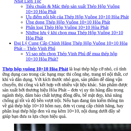
Nhật Liên Tục
Tiêu chuẩn & Mác thép sản xuất Thép Hộp Vuông
10×10 Hòa Phát
Ưu điểm nổi bật của Thép Hộp Vuông 10×10 Hòa Phát
Ứng dụng Thép Hộp Vuông 10×10 Hòa Phát
Phân loại Thép Hộp Vuông 10×10 Hòa Phát
Những lưu ý khi chọn mua Thép Hộp Vuông 10×10
Hòa Phát
Đại Lý Cung Cấp Chính Hãng Thép Hộp Vuông 10×10 Hòa
Phát – Thép Vinh Phú
Vì sao nên chọn Thép Vinh Phú để mua thép hộp
10×10 Hòa Phát?
Thép hộp vuông 10×10 Hòa Phát
là loại thép hộp cỡ nhỏ, có tính
ứng dụng cao trong các hạng mục thi công nhẹ, trang trí nội thất, cơ
khí và dân dụng. Với kích thước nhỏ gọn, sản phẩm dễ dàng vận
chuyển, thi công và kết hợp với nhiều vật liệu khác. Sản phẩm được
sản xuất bởi thương hiệu Hòa Phát – đơn vị uy tín hàng đầu trong
ngành thép, đảm bảo chất lượng đồng đều, bề mặt đẹp, khả năng
chống gỉ tốt và độ bền vượt trội. Nếu bạn đang tìm kiếm thông tin
về giá thép hộp 10×10 hôm nay, đơn vị cung cấp chính hãng, hay
phân loại thép hộp đen và mạ kẽm 10×10, nội dung dưới đây sẽ
giúp bạn đưa ra lựa chọn hiệu quả.