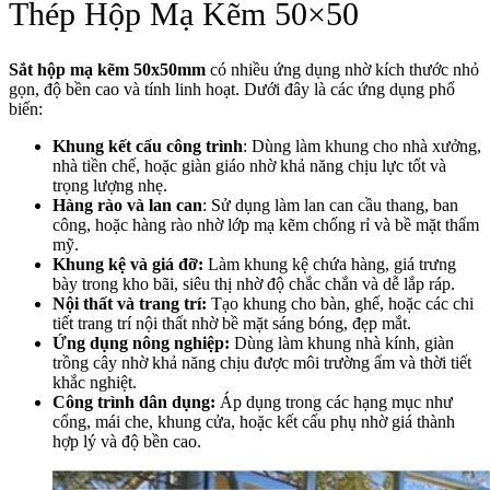
Thép Hộp Mạ Kẽm 50×50
Sắt hộp mạ kẽm 50x50mm
có nhiều ứng dụng nhờ kích thước nhỏ
gọn, độ bền cao và tính linh hoạt. Dưới đây là các ứng dụng phổ
biến:
Khung kết cấu công trình
: Dùng làm khung cho nhà xưởng,
nhà tiền chế, hoặc giàn giáo nhờ khả năng chịu lực tốt và
trọng lượng nhẹ.
Hàng rào và lan can
: Sử dụng làm lan can cầu thang, ban
công, hoặc hàng rào nhờ lớp mạ kẽm chống rỉ và bề mặt thẩm
mỹ.
Khung kệ và giá đỡ:
Làm khung kệ chứa hàng, giá trưng
bày trong kho bãi, siêu thị nhờ độ chắc chắn và dễ lắp ráp.
Nội thất và trang trí:
Tạo khung cho bàn, ghế, hoặc các chi
tiết trang trí nội thất nhờ bề mặt sáng bóng, đẹp mắt.
Ứng dụng nông nghiệp:
Dùng làm khung nhà kính, giàn
trồng cây nhờ khả năng chịu được môi trường ẩm và thời tiết
khắc nghiệt.
Công trình dân dụng:
Áp dụng trong các hạng mục như
cổng, mái che, khung cửa, hoặc kết cấu phụ nhờ giá thành
hợp lý và độ bền cao.