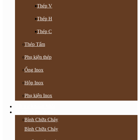
Thép V
Thép H
Thép C
Thép Tấm
Phụ kiện thép
Ống Inox
Hộp Inox
Phụ kiện Inox
Vật Tư Khoan Nhồi
PCCC & Phụ Kiện
Bình Chữa Cháy
Bình Chữa Cháy