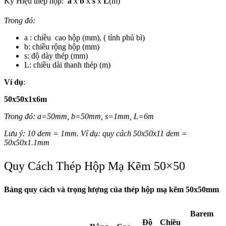
Ký Hiệu thép hộp:
a
x
b
x
s
x
L
(m)
Trong đó:
a : chiều cao hộp (mm), ( tính phủ bì)
b: chiều rộng hộp (mm)
s: độ dày thép (mm)
L: chiều dài thanh thép (m)
Ví dụ
:
50x50x1x6m
Trong đó: a=50mm, b=50mm, s=1mm, L=6m
Lưu ý: 10 dem = 1mm. Ví dụ: quy cách 50x50x11 dem =
50x50x1.1mm
Quy Cách Thép Hộp Mạ Kẽm 50×50
Bảng quy cách và trọng lượng của thép hộp mạ kẽm 50x50mm
Barem
Độ
Chiều