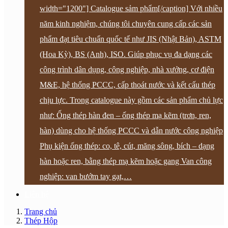
width="1200"] Catalogue sảm phẩm[/caption] Với nhiều
năm kinh nghiệm, chúng tôi chuyên cung cấp các sản
phẩm đạt tiêu chuẩn quốc tế như JIS (Nhật Bản), ASTM
(Hoa Kỳ), BS (Anh), ISO. Giúp phục vụ đa dạng các
công trình dân dụng, công nghiệp, nhà xưởng, cơ điện
M&E, hệ thống PCCC, cấp thoát nước và kết cấu thép
chịu lực. Trong catalogue này gồm các sản phẩm chủ lực
như: Ống thép hàn đen – ống thép mạ kẽm (trơn, ren,
hàn) dùng cho hệ thống PCCC và dẫn nước công nghiệp
Phụ kiện ống thép: co, tê, cút, măng sông, bích – dạng
hàn hoặc ren, bằng thép mạ kẽm hoặc gang Van công
nghiệp: van bướm tay gạt,…
Liên hệ
Trang chủ
Thép Hộp