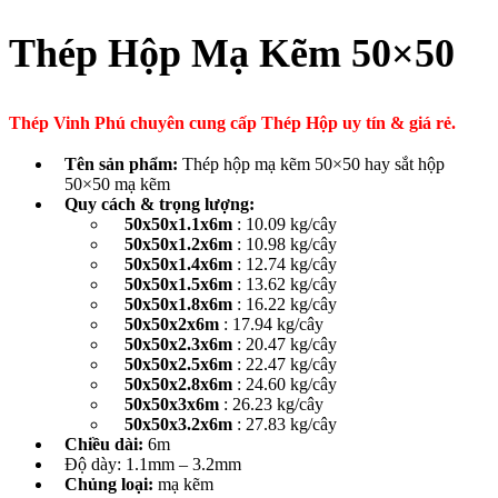
Thép Hộp Mạ Kẽm 50×50
Thép Vinh Phú chuyên cung cấp Thép Hộp uy tín & giá rẻ.
Tên sản phẩm:
Thép hộp mạ kẽm 50×50 hay sắt hộp
50×50 mạ kẽm
Quy cách & trọng lượng:
50x50x1.1x6m
: 10.09 kg/cây
50x50x1.2x6m
: 10.98 kg/cây
50x50x1.4x6m
: 12.74 kg/cây
50x50x1.5x6m
: 13.62 kg/cây
50x50x1.8x6m
: 16.22 kg/cây
50x50x2x6m
: 17.94 kg/cây
50x50x2.3x6m
: 20.47 kg/cây
50x50x2.5x6m
: 22.47 kg/cây
50x50x2.8x6m
: 24.60 kg/cây
50x50x3x6m
: 26.23 kg/cây
50x50x3.2x6m
: 27.83 kg/cây
Chiều dài:
6m
Độ dày: 1.1mm – 3.2mm
Chủng loại:
mạ kẽm