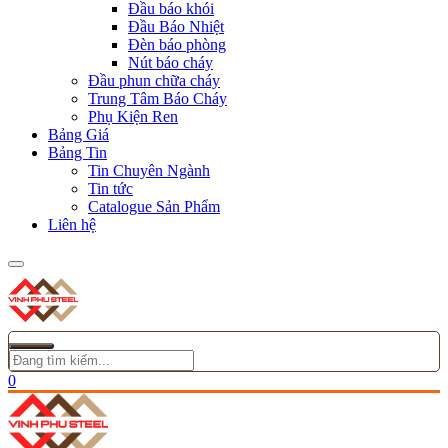
Đầu báo khói
Đầu Báo Nhiệt
Đèn báo phòng
Nút báo cháy
Đầu phun chữa cháy
Trung Tâm Báo Cháy
Phụ Kiện Ren
Bảng Giá
Bảng Tin
Tin Chuyên Ngành
Tin tức
Catalogue Sản Phẩm
Liên hệ
0