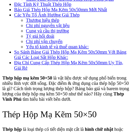
Đặc Tính Kỹ Thuật Thép Hộp
Báo Giá Thép Hộp Mạ Kẽm 50x50mm Mới Nhất
Các Yếu Tố Ảnh Hưởng Giá Thép
Thương hiệu thép
Chi phí nguyên vật liệu
Cung và cầu thị trường
Tỷ giá hối đoái
Chi phí vận chuyển
Yếu tố kinh tế và thuế quan khác:
So Sánh Bảng Giá Thép Hộp Mạ Kẽm 50x50mm Với Bảng
Giá Các Loại Sắt Hộp Khác:
Địa Chỉ Cung Cấp Thép Hộp Mạ Kẽm 50x50mm Uy Tín,
Giá Rẻ
Thép hộp mạ kẽm 50×50
là vật liệu được sử dụng phổ biến trong
nhiều lĩnh vực đời sống. Đặc điểm & ứng dụng của thép hộp 50×50
là gì? Cách tính trọng lượng thép hộp? Bảng báo giá và barem trọng
lượng của thép hộp mạ kẽm 50×50 như thế nào? Hãy cùng
Thép
Vinh Phú
tìm hiểu bài viết bên dưới.
Thép Hộp Mạ Kẽm 50×50
Thép hộp
là loại thép có tiết diện mặt cắt là
hình chữ nhật
hoặc