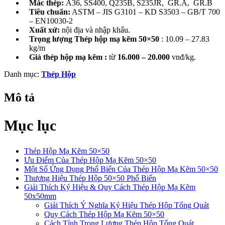
Mác thép:
A36, SS400, Q235B, S235JR, GR.A, GR.B
Tiêu chuẩn:
ASTM – JIS G3101 – KD S3503 – GB/T 700
– EN10030-2
Xuất xứ:
nội địa và nhập khẩu.
Trọng lượng Thép hộp mạ kẽm 50×50
: 10.09 – 27.83
kg/m
Giá thép hộp mạ kẽm :
từ
16.000 – 20.000
vnđ/kg.
Danh mục:
Thép Hộp
Mô tả
Mục lục
Thép Hộp Mạ Kẽm 50×50
Ưu Điểm Của Thép Hộp Mạ Kẽm 50×50
Một Số Ứng Dụng Phổ Biến Của Thép Hộp Mạ Kẽm 50×50
Thương Hiệu Thép Hộp 50×50 Phổ Biến
Giải Thích Ký Hiệu & Quy Cách Thép Hộp Mạ Kẽm
50x50mm
Giải Thích Ý Nghĩa Ký Hiệu Thép Hộp Tổng Quát
Quy Cách Thép Hộp Mạ Kẽm 50×50
Cách Tính Trọng Lượng Thép Hộp Tổng Quát