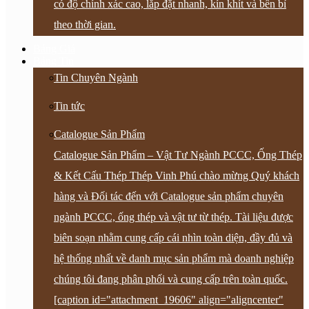
có độ chính xác cao, lắp đặt nhanh, kín khít và bền bỉ
theo thời gian.
Bảng Giá
Bảng Tin
Tin Chuyên Ngành
Tin tức
Catalogue Sản Phẩm
Catalogue Sản Phẩm – Vật Tư Ngành PCCC, Ống Thép
& Kết Cấu Thép Thép Vinh Phú chào mừng Quý khách
hàng và Đối tác đến với Catalogue sản phẩm chuyên
ngành PCCC, ống thép và vật tư từ thép. Tài liệu được
biên soạn nhằm cung cấp cái nhìn toàn diện, đầy đủ và
hệ thống nhất về danh mục sản phẩm mà doanh nghiệp
chúng tôi đang phân phối và cung cấp trên toàn quốc.
[caption id="attachment_19606" align="aligncenter"