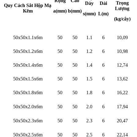
Rộng
Cao
Trọng
Dày
Dài
Quy Cách Sắt Hộp Mạ
Lượng
Kẽm
a(mm)
b(mm)
s(mm)
L(m)
(kg/cây)
50x50x1.1x6m
50
50
1.1
6
10,09
50x50x1.2x6m
50
50
1.2
6
10,98
50x50x1.4x6m
50
50
1.4
6
12,74
50x50x1.5x6m
50
50
1.5
6
13,62
50x50x1.8x6m
50
50
1.8
6
16,22
50x50x2.0x6m
50
50
2.0
6
17,94
50x50x2.3x6m
50
50
2.3
6
20,47
50x50x2.5x6m
50
50
2.5
6
22,14