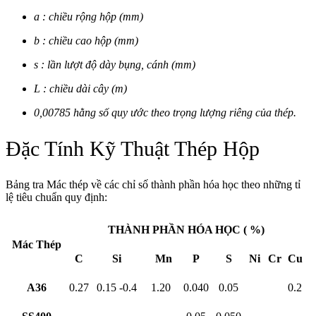
a : chiều rộng hộp (mm)
b : chiều cao hộp (mm)
s : lần lượt độ dày bụng, cánh (mm)
L : chiều dài cây (m)
0,00785 hằng số quy ước theo trọng lượng riêng của thép.
Đặc Tính Kỹ Thuật Thép Hộp
Bảng tra Mác thép về các chỉ số thành phần hóa học theo những tỉ
lệ tiêu chuẩn quy định:
THÀNH PHẦN HÓA HỌC ( %)
Mác Thép
C
Si
Mn
P
S
Ni
Cr
Cu
A36
0.27
0.15 -0.4
1.20
0.040
0.05
0.2