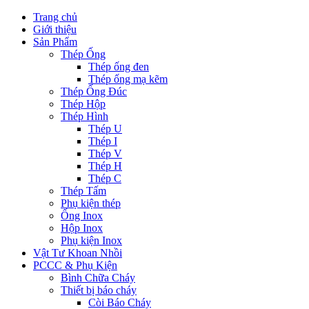
Trang chủ
Giới thiệu
Sản Phẩm
Thép Ống
Thép ống đen
Thép ống mạ kẽm
Thép Ống Đúc
Thép Hộp
Thép Hình
Thép U
Thép I
Thép V
Thép H
Thép C
Thép Tấm
Phụ kiện thép
Ống Inox
Hộp Inox
Phụ kiện Inox
Vật Tư Khoan Nhồi
PCCC & Phụ Kiện
Bình Chữa Cháy
Thiết bị báo cháy
Còi Báo Cháy