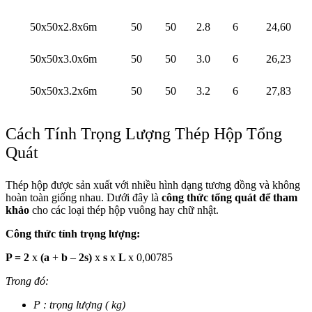
50x50x2.8x6m
50
50
2.8
6
24,60
50x50x3.0x6m
50
50
3.0
6
26,23
50x50x3.2x6m
50
50
3.2
6
27,83
Cách Tính Trọng Lượng Thép Hộp Tổng
Quát
Thép hộp được sản xuất với nhiều hình dạng tương đồng và không
hoàn toàn giống nhau. Dưới đây là
công thức tổng quát để tham
khảo
cho các loại thép hộp vuông hay chữ nhật.
Công thức tính trọng lượng:
P = 2
x
(a
+
b
–
2s)
x
s
x
L
x 0,00785
Trong đó:
P : trọng lượng ( kg)