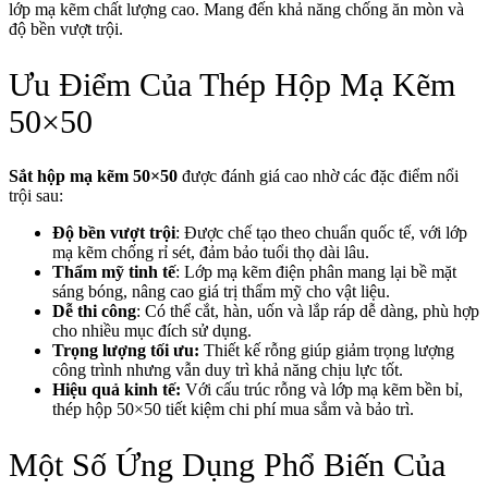
lớp mạ kẽm chất lượng cao. Mang đến khả năng chống ăn mòn và
độ bền vượt trội.
Ưu Điểm Của Thép Hộp Mạ Kẽm
50×50
Sắt hộp mạ kẽm 50×50
được đánh giá cao nhờ các đặc điểm nổi
trội sau:
Độ bền vượt trội
: Được chế tạo theo chuẩn quốc tế, với lớp
mạ kẽm chống rỉ sét, đảm bảo tuổi thọ dài lâu.
Thẩm mỹ tinh tế
: Lớp mạ kẽm điện phân mang lại bề mặt
sáng bóng, nâng cao giá trị thẩm mỹ cho vật liệu.
Dễ thi công
: Có thể cắt, hàn, uốn và lắp ráp dễ dàng, phù hợp
cho nhiều mục đích sử dụng.
Trọng lượng tối ưu:
Thiết kế rỗng giúp giảm trọng lượng
công trình nhưng vẫn duy trì khả năng chịu lực tốt.
Hiệu quả kinh tế:
Với cấu trúc rỗng và lớp mạ kẽm bền bỉ,
thép hộp 50×50 tiết kiệm chi phí mua sắm và bảo trì.
Một Số Ứng Dụng Phổ Biến Của