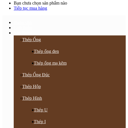
Bạn chưa chọn sản phẩm nào
Tiếp tục mua hàng
Trang chủ
Giới thiệu
Sản Phẩm
Thép Ống
Thép ống đen
Thép ống mạ kẽm
Thép Ống Đúc
Thép Hộp
Thép Hình
Thép U
Thép I