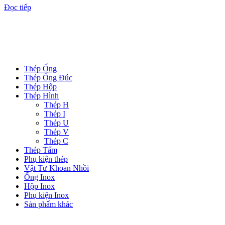
Đọc tiếp
DANH MỤC SẢN PHẨM
Thép Ống
Thép Ống Đúc
Thép Hộp
Thép Hình
Thép H
Thép I
Thép U
Thép V
Thép C
Thép Tấm
Phụ kiện thép
Vật Tư Khoan Nhồi
Ống Inox
Hộp Inox
Phụ kiện Inox
Sản phẩm khác