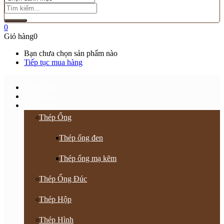
0
Giỏ hàng
0
Bạn chưa chọn sản phẩm nào
Tiếp tục mua hàng
Trang chủ
Giới thiệu
Sản Phẩm
Thép Ống
Thép ống đen
Thép ống mạ kẽm
Thép Ống Đúc
Thép Hộp
Thép Hình