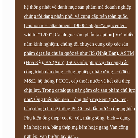
hệ thống nhất về danh mục sản phẩm mà doanh nghiệp
chúng tôi đang phân phối và cung cấp trên toàn quốc.
[caption id="attachment_19606" align="aligncenter"
width="1200"] Catalogue sảm phẩm[/caption] Với nhiều
năm kinh nghiệm, chúng tôi chuyên cung cấp các sản
phẩm đạt tiêu chuẩn quốc tế như JIS (Nhật Bản), ASTM
(Hoa Kỳ), BS (Anh), ISO. Giúp phục vụ đa dạng các
công trình dân dụng, công nghiệp, nhà xưởng, cơ điện
M&E, hệ thống PCCC, cấp thoát nước và kết cấu thép
chịu lực. Trong catalogue này gồm các sản phẩm chủ lực
như: Ống thép hàn đen – ống thép mạ kẽm (trơn, ren,
hàn) dùng cho hệ thống PCCC và dẫn nước công nghiệp
Phụ kiện ống thép: co, tê, cút, măng sông, bích – dạng
hàn hoặc ren, bằng thép mạ kẽm hoặc gang Van công
nghiệp: van bướm tay gạt,…