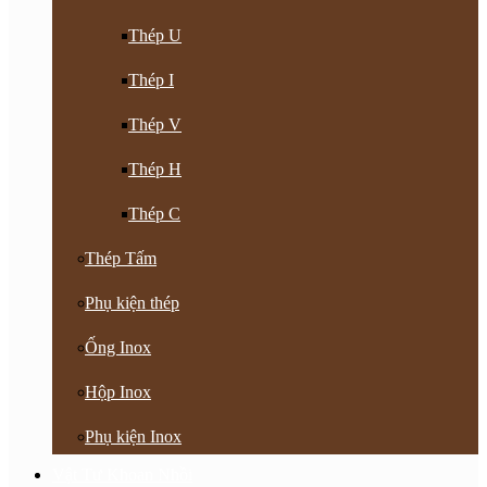
Thép U
Thép I
Thép V
Thép H
Thép C
Thép Tấm
Phụ kiện thép
Ống Inox
Hộp Inox
Phụ kiện Inox
Vật Tư Khoan Nhồi