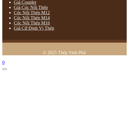
Giá Coupler
Giá Cóc Nối Thép
Cóc Nối Thép M12
Cóc Nối Thép M14
Cóc Nối Thép M16
Giá Cữ Định Vị Thép
© 2025 Thép Vinh Phú
0