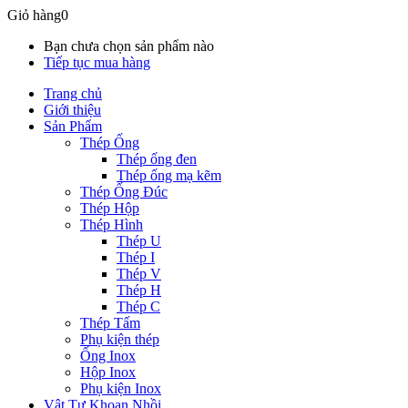
Giỏ hàng
0
Bạn chưa chọn sản phẩm nào
Tiếp tục mua hàng
Trang chủ
Giới thiệu
Sản Phẩm
Thép Ống
Thép ống đen
Thép ống mạ kẽm
Thép Ống Đúc
Thép Hộp
Thép Hình
Thép U
Thép I
Thép V
Thép H
Thép C
Thép Tấm
Phụ kiện thép
Ống Inox
Hộp Inox
Phụ kiện Inox
Vật Tư Khoan Nhồi