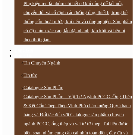
Phụ kiện ren là nhóm chi tiết cơ khí dùng để kết nối,
chuyển đổi và cố định các đường ống, thiết bị trong hệ
thống cấp thoát nước, khí nén và công nghiệp. Sản phẩm
có độ chính xác cao, lắp đặt nhanh, kín khít và bền bỉ
theo thời gian.
Bảng Giá
Bảng Tin
Tin Chuyên Ngành
Tin tức
Catalogue Sản Phẩm
Catalogue Sản Phẩm – Vật Tư Ngành PCCC, Ống Thép
& Kết Cấu Thép Thép Vinh Phú chào mừng Quý khách
hàng và Đối tác đến với Catalogue sản phẩm chuyên
ngành PCCC, ống thép và vật tư từ thép. Tài liệu được
biên soạn nhằm cung cấp cái nhìn toàn diện, đầy đủ và