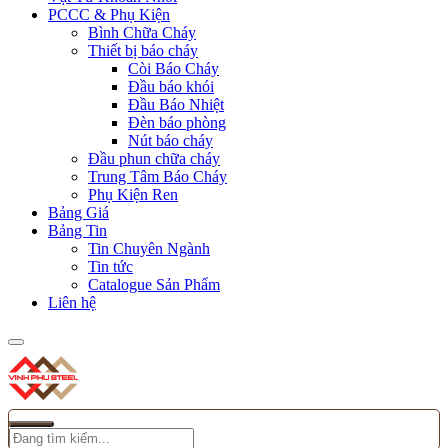
PCCC & Phụ Kiện
Bình Chữa Cháy
Thiết bị báo cháy
Còi Báo Cháy
Đầu báo khói
Đầu Báo Nhiệt
Đèn báo phòng
Nút báo cháy
Đầu phun chữa cháy
Trung Tâm Báo Cháy
Phụ Kiện Ren
Bảng Giá
Bảng Tin
Tin Chuyên Ngành
Tin tức
Catalogue Sản Phẩm
Liên hệ