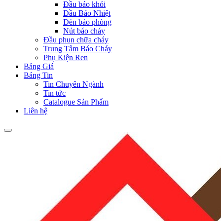
Đầu báo khói
Đầu Báo Nhiệt
Đèn báo phòng
Nút báo cháy
Đầu phun chữa cháy
Trung Tâm Báo Cháy
Phụ Kiện Ren
Bảng Giá
Bảng Tin
Tin Chuyên Ngành
Tin tức
Catalogue Sản Phẩm
Liên hệ