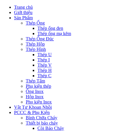
Trang chủ
Giới thiệu
Sản Phẩm
Thép Ống
Thép ống đen
Thép ống mạ kẽm
Thép Ống Đúc
Thép Hộp
Thép Hình
Thép U
Thép I
Thép V
Thép H
Thép C
Thép Tấm
Phụ kiện thép
Ống Inox
Hộp Inox
Phụ kiện Inox
Vật Tư Khoan Nhồi
PCCC & Phụ Kiện
Bình Chữa Cháy
Thiết bị báo cháy
Còi Báo Cháy