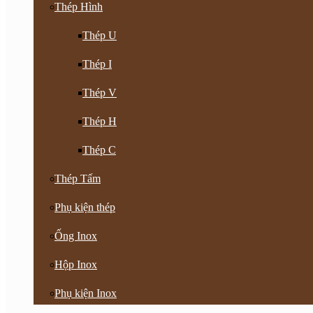
Thép Hình
Thép U
Thép I
Thép V
Thép H
Thép C
Thép Tấm
Phụ kiện thép
Ống Inox
Hộp Inox
Phụ kiện Inox