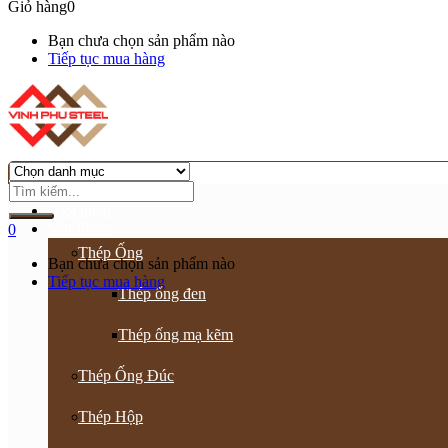
Giỏ hàng
0
Bạn chưa chọn sản phẩm nào
Tiếp tục mua hàng
Trang chủ
Giới thiệu
Sản Phẩm
0
Thép Ống
Bạn chưa chọn sản phẩm nào
Tiếp tục mua hàng
Thép ống đen
Thép ống mạ kẽm
Thép Ống Đúc
Thép Hộp