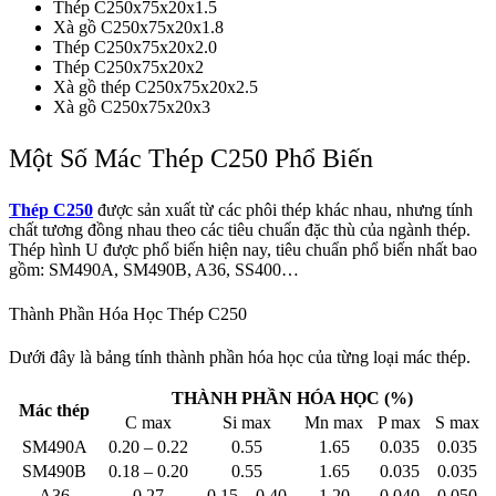
Thép C250x75x20x1.5
Xà gồ C250x75x20x1.8
Thép C250x75x20x2.0
Thép C250x75x20x2
Xà gồ thép C250x75x20x2.5
Xà gồ C250x75x20x3
Một Số Mác Thép C250 Phổ Biến
Thép C250
được sản xuất từ các phôi thép khác nhau, nhưng tính
chất tương đồng nhau theo các tiêu chuẩn đặc thù của ngành thép.
Thép hình U được phổ biến hiện nay, tiêu chuẩn phổ biến nhất bao
gồm: SM490A, SM490B, A36, SS400…
Thành Phần Hóa Học Thép C250
Dưới đây là bảng tính thành phần hóa học của từng loại mác thép.
THÀNH PHẦN HÓA HỌC (%)
Mác thép
C max
Si max
Mn max
P max
S max
SM490A
0.20 – 0.22
0.55
1.65
0.035
0.035
SM490B
0.18 – 0.20
0.55
1.65
0.035
0.035
A36
0.27
0.15 – 0.40
1.20
0.040
0.050