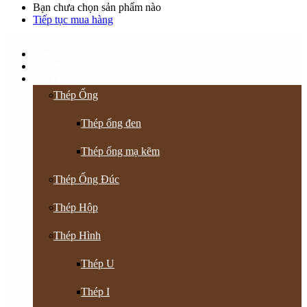
Bạn chưa chọn sản phẩm nào
Tiếp tục mua hàng
Trang chủ
Giới thiệu
Sản Phẩm
Thép Ống
Thép ống đen
Thép ống mạ kẽm
Thép Ống Đúc
Thép Hộp
Thép Hình
Thép U
Thép I