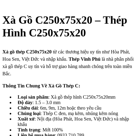
Xà Gồ C250x75x20 – Thép
Hình C250x75x20
Xà gồ thép C250x75x20
từ các thương hiệu uy tín như Hòa Phát,
Hoa Sen, Việt Đức và nhập khẩu.
Thép Vinh Phú
là nhà phân phối
xà gồ thép C uy tín và hỗ trợ giao hàng nhanh chóng trên toàn miền
Bắc.
Thông Tin Chung Về Xà Gồ Thép C:
Loại sản phẩm
: Xà gồ thép hình C250x75x20mm
Độ dày
: 1.5 – 3.0 mm
Chiều dài
: 6m, 9m, 12m hoặc theo yêu cầu
Chủng loại
: Thép C đen, mạ kẽm, nhúng kẽm nóng
Xuất xứ
: Nội địa (Hòa Phát, Hoa Sen, Việt Đức) và nhập
khẩu
Tình trạng
: Mới 100%
Liên hệ mua hàng
: 0933 710 789