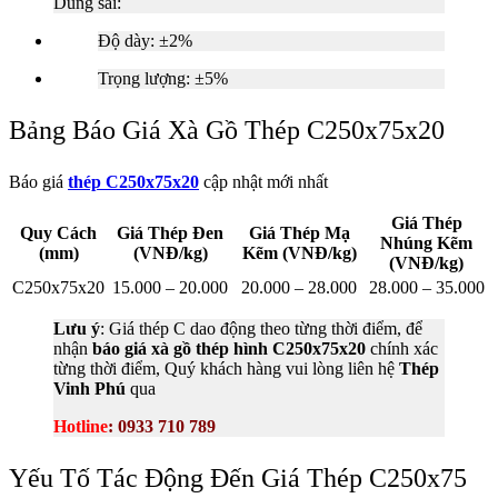
Dung sai:
Độ dày: ±2%
Trọng lượng: ±5%
Bảng Báo Giá Xà Gồ Thép C250x75x20
Báo giá
thép C250x75x20
cập nhật mới nhất
Giá Thép
Quy Cách
Giá Thép Đen
Giá Thép Mạ
Nhúng Kẽm
(mm)
(VNĐ/kg)
Kẽm (VNĐ/kg)
(VNĐ/kg)
C250x75x20
15.000 – 20.000
20.000 – 28.000
28.000 – 35.000
Lưu ý
: Giá thép C dao động theo từng thời điểm, để
nhận
báo giá xà gồ thép hình C250x75x20
chính xác
từng thời điểm, Quý khách hàng vui lòng liên hệ
Thép
Vinh Phú
qua
Hotline
: 0933 710 789
Yếu Tố Tác Động Đến Giá Thép C250x75