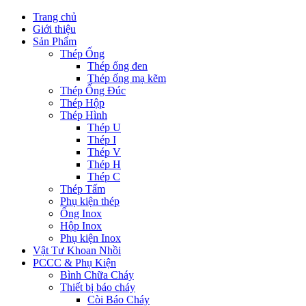
Trang chủ
Giới thiệu
Sản Phẩm
Thép Ống
Thép ống đen
Thép ống mạ kẽm
Thép Ống Đúc
Thép Hộp
Thép Hình
Thép U
Thép I
Thép V
Thép H
Thép C
Thép Tấm
Phụ kiện thép
Ống Inox
Hộp Inox
Phụ kiện Inox
Vật Tư Khoan Nhồi
PCCC & Phụ Kiện
Bình Chữa Cháy
Thiết bị báo cháy
Còi Báo Cháy