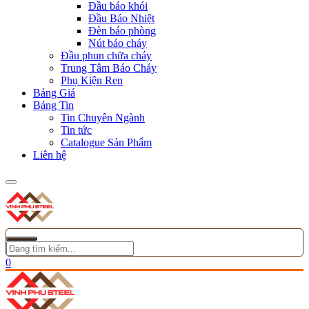
Đầu báo khói
Đầu Báo Nhiệt
Đèn báo phòng
Nút báo cháy
Đầu phun chữa cháy
Trung Tâm Báo Cháy
Phụ Kiện Ren
Bảng Giá
Bảng Tin
Tin Chuyên Ngành
Tin tức
Catalogue Sản Phẩm
Liên hệ
0