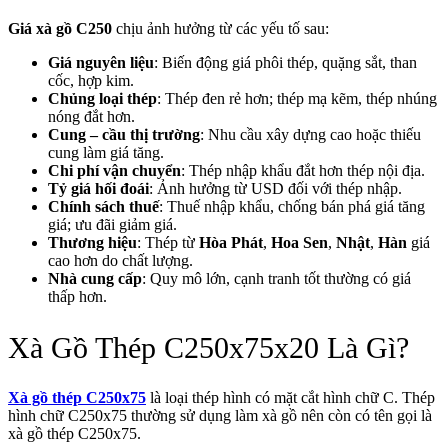
Giá xà gồ C250
chịu ảnh hưởng từ các yếu tố sau:
Giá nguyên liệu
: Biến động giá phôi thép, quặng sắt, than
cốc, hợp kim.
Chủng loại thép
: Thép đen rẻ hơn; thép mạ kẽm, thép nhúng
nóng đắt hơn.
Cung – cầu thị trường
: Nhu cầu xây dựng cao hoặc thiếu
cung làm giá tăng.
Chi phí vận chuyển
: Thép nhập khẩu đắt hơn thép nội địa.
Tỷ giá hối đoái
: Ảnh hưởng từ USD đối với thép nhập.
Chính sách thuế
: Thuế nhập khẩu, chống bán phá giá tăng
giá; ưu đãi giảm giá.
Thương hiệu
: Thép từ
Hòa Phát
,
Hoa Sen
,
Nhật
,
Hàn
giá
cao hơn do chất lượng.
Nhà cung cấp
: Quy mô lớn, cạnh tranh tốt thường có giá
thấp hơn.
Xà Gồ Thép C250x75x20 Là Gì?
Xà gồ thép C250x75
là loại thép hình có mặt cắt hình chữ C. Thép
hình chữ C250x75 thường sử dụng làm xà gồ nên còn có tên gọi là
xà gồ thép C250x75.