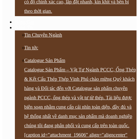
có độ chính xác cao, lắp đặt nhanh, kín khít và bền bỉ
theo thời gian.
Bảng Giá
Bảng Tin
Tin Chuyên Ngành
Tin tức
Catalogue Sản Phẩm
Catalogue Sản Phẩm – Vật Tư Ngành PCCC, Ống Thép
& Kết Cấu Thép Thép Vinh Phú chào mừng Quý khách
hàng và Đối tác đến với Catalogue sản phẩm chuyên
ngành PCCC, ống thép và vật tư từ thép. Tài liệu được
biên soạn nhằm cung cấp cái nhìn toàn diện, đầy đủ và
hệ thống nhất về danh mục sản phẩm mà doanh nghiệp
chúng tôi đang phân phối và cung cấp trên toàn quốc.
[caption id="attachment_19606" align="aligncenter"