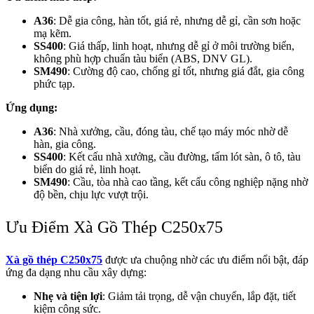
A36
: Dễ gia công, hàn tốt, giá rẻ, nhưng dễ gỉ, cần sơn hoặc
mạ kẽm.
SS400
: Giá thấp, linh hoạt, nhưng dễ gỉ ở môi trường biển,
không phù hợp chuẩn tàu biển (ABS, DNV GL).
SM490
: Cường độ cao, chống gỉ tốt, nhưng giá đắt, gia công
phức tạp.
Ứng dụng:
A36
: Nhà xưởng, cầu, đóng tàu, chế tạo máy móc nhờ dễ
hàn, gia công.
SS400
: Kết cấu nhà xưởng, cầu đường, tấm lót sàn, ô tô, tàu
biển do giá rẻ, linh hoạt.
SM490
: Cầu, tòa nhà cao tầng, kết cấu công nghiệp nặng nhờ
độ bền, chịu lực vượt trội.
Ưu Điểm Xà Gồ Thép C250x75
Xà gồ thép C250x75
được ưa chuộng nhờ các ưu điểm nổi bật, đáp
ứng đa dạng nhu cầu xây dựng:
Nhẹ và tiện lợi
: Giảm tải trọng, dễ vận chuyển, lắp đặt, tiết
kiệm công sức.