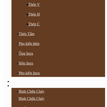
Thép V
Thép H
Thép C
Thép Tấm
Phụ kiện thép
Ống Inox
Hộp Inox
Phụ kiện Inox
Vật Tư Khoan Nhồi
PCCC & Phụ Kiện
Bình Chữa Cháy
Bình Chữa Cháy