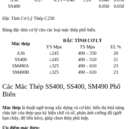
SS400
0.050
0.050
Đặc Tính Cơ Lý Thép C250
Bảng đặc tính cơ lý cho các loại mác thép phổ biến.
ĐẶC TÍNH CƠ LÝ
Mác thép
YS Mpa
TS Mpa
EL %
A36
≥245
400 – 550
20
SS400
≥245
400 – 510
21
SM490A
≥325
490 – 610
23
SM490B
≥325
490 – 610
23
Các Mác Thép SS400, SS400, SM490 Phổ
Biến
Mác thép
là thuật ngữ trong xây dựng và cơ khí, biểu thị khả năng
chịu lực của thép qua ký hiệu chữ và số, phản ánh cường độ (giới
hạn chảy, độ bền kéo), giúp chọn thép phù hợp.
Ưu điểm mác thép: