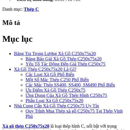
Danh mục:
Thép C
Mô tả
Mục lục
Bảng Tra Trọng Lượng Xà Gồ C250x75x20
Bảng Báo Giá Xà Gồ Thép C250x75x20
Yếu Tố Tác Động Đến Giá Thép C250x75
Xà Gồ Thép C250x75x20 Là Gì?
Các Loại Xà Gồ Phổ Biến
Một Số Mác Thép C250 Phổ Biến
Các Mác Thép SS400, SS400, SM490 Phổ Biến
Ưu Điểm Xà Gồ Thép C250x75
Ứng Dụng Của Xà Gồ Thép Hình C250x75
Phân Loại Xà Gồ C250x75x20
Nhà Cung Cấp Xà Gồ Thép C250x75 Uy Tín
Quy Trình Mua Thép xà gồ C250x75 Tại Thép Vinh
Phú
Xà gồ thép C250x75x20
là loại thép hình C, nổi bật với trọng