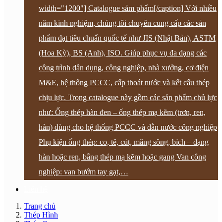
width="1200"] Catalogue sảm phẩm[/caption] Với nhiều
năm kinh nghiệm, chúng tôi chuyên cung cấp các sản
phẩm đạt tiêu chuẩn quốc tế như JIS (Nhật Bản), ASTM
(Hoa Kỳ), BS (Anh), ISO. Giúp phục vụ đa dạng các
công trình dân dụng, công nghiệp, nhà xưởng, cơ điện
M&E, hệ thống PCCC, cấp thoát nước và kết cấu thép
chịu lực. Trong catalogue này gồm các sản phẩm chủ lực
như: Ống thép hàn đen – ống thép mạ kẽm (trơn, ren,
hàn) dùng cho hệ thống PCCC và dẫn nước công nghiệp
Phụ kiện ống thép: co, tê, cút, măng sông, bích – dạng
hàn hoặc ren, bằng thép mạ kẽm hoặc gang Van công
nghiệp: van bướm tay gạt,…
Liên hệ
Trang chủ
Thép Hình