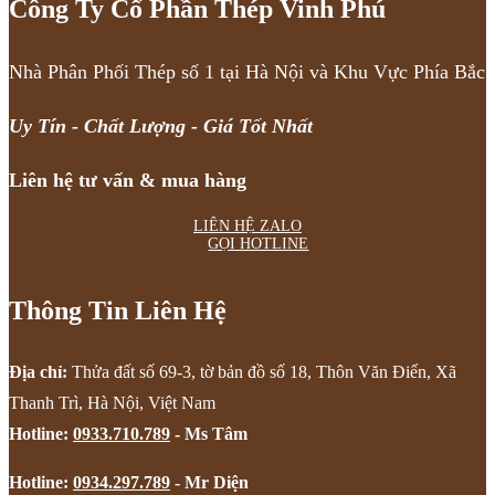
Công Ty Cổ Phần Thép Vinh Phú
Nhà Phân Phối Thép số 1 tại Hà Nội và Khu Vực Phía Bắc
Uy Tín - Chất Lượng - Giá Tốt Nhất
Liên hệ tư vấn & mua hàng
LIÊN HỆ ZALO
GỌI HOTLINE
Thông Tin Liên Hệ
Địa chỉ:
Thửa đất số 69-3, tờ bản đồ số 18, Thôn Văn Điển, Xã
Thanh Trì, Hà Nội, Việt Nam
Hotline:
0933.710.789
- Ms Tâm
Hotline:
0934.297.789
- Mr Diện