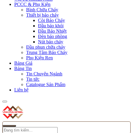
PCCC & Phụ Kiện
Bình Chữa Cháy
Thiết bị báo cháy
Còi Báo Cháy
Đầu báo khói
Đầu Báo Nhiệt
Đèn báo phòng
Nút báo cháy
Đầu phun chữa cháy
Trung Tâm Báo Cháy
Phụ Kiện Ren
Bảng Giá
Bảng Tin
Tin Chuyên Ngành
Tin tức
Catalogue Sản Phẩm
Liên hệ