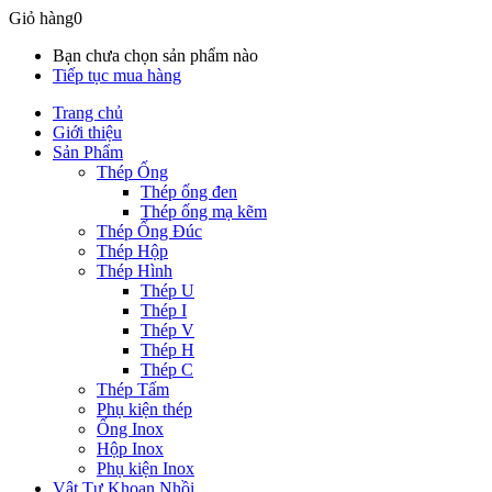
Giỏ hàng
0
Bạn chưa chọn sản phẩm nào
Tiếp tục mua hàng
Trang chủ
Giới thiệu
Sản Phẩm
Thép Ống
Thép ống đen
Thép ống mạ kẽm
Thép Ống Đúc
Thép Hộp
Thép Hình
Thép U
Thép I
Thép V
Thép H
Thép C
Thép Tấm
Phụ kiện thép
Ống Inox
Hộp Inox
Phụ kiện Inox
Vật Tư Khoan Nhồi