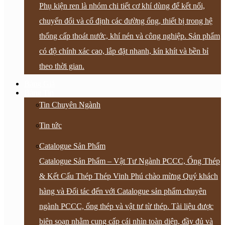
Phụ kiện ren là nhóm chi tiết cơ khí dùng để kết nối,
chuyển đổi và cố định các đường ống, thiết bị trong hệ
thống cấp thoát nước, khí nén và công nghiệp. Sản phẩm
có độ chính xác cao, lắp đặt nhanh, kín khít và bền bỉ
theo thời gian.
Bảng Giá
Bảng Tin
Tin Chuyên Ngành
Tin tức
Catalogue Sản Phẩm
Catalogue Sản Phẩm – Vật Tư Ngành PCCC, Ống Thép
& Kết Cấu Thép Thép Vinh Phú chào mừng Quý khách
hàng và Đối tác đến với Catalogue sản phẩm chuyên
ngành PCCC, ống thép và vật tư từ thép. Tài liệu được
biên soạn nhằm cung cấp cái nhìn toàn diện, đầy đủ và