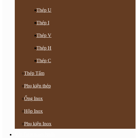
Thép U
Thép I
Thép V
Thép H
Thép C
Thép Tấm
Phụ kiện thép
Ống Inox
Hộp Inox
Phụ kiện Inox
Vật Tư Khoan Nhồi