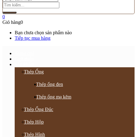
0
Giỏ hàng
0
Bạn chưa chọn sản phẩm nào
Tiếp tục mua hàng
Trang chủ
Giới thiệu
Sản Phẩm
Thép Ống
Thép ống đen
Thép ống mạ kẽm
Thép Ống Đúc
Thép Hộp
Thép Hình