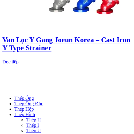
Van Lọc Y Gang Joeun Korea – Cast Iron
Y Type Strainer
Đọc tiếp
DANH MỤC SẢN PHẨM
Thép Ống
Thép Ống Đúc
Thép Hộp
Thép Hình
Thép H
Thép I
Thép U