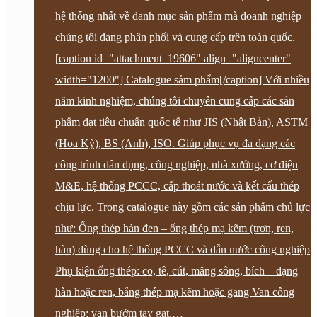
hệ thống nhất về danh mục sản phẩm mà doanh nghiệp
chúng tôi đang phân phối và cung cấp trên toàn quốc.
[caption id="attachment_19606" align="aligncenter"
width="1200"] Catalogue sảm phẩm[/caption] Với nhiều
năm kinh nghiệm, chúng tôi chuyên cung cấp các sản
phẩm đạt tiêu chuẩn quốc tế như JIS (Nhật Bản), ASTM
(Hoa Kỳ), BS (Anh), ISO. Giúp phục vụ đa dạng các
công trình dân dụng, công nghiệp, nhà xưởng, cơ điện
M&E, hệ thống PCCC, cấp thoát nước và kết cấu thép
chịu lực. Trong catalogue này gồm các sản phẩm chủ lực
như: Ống thép hàn đen – ống thép mạ kẽm (trơn, ren,
hàn) dùng cho hệ thống PCCC và dẫn nước công nghiệp
Phụ kiện ống thép: co, tê, cút, măng sông, bích – dạng
hàn hoặc ren, bằng thép mạ kẽm hoặc gang Van công
nghiệp: van bướm tay gạt,…