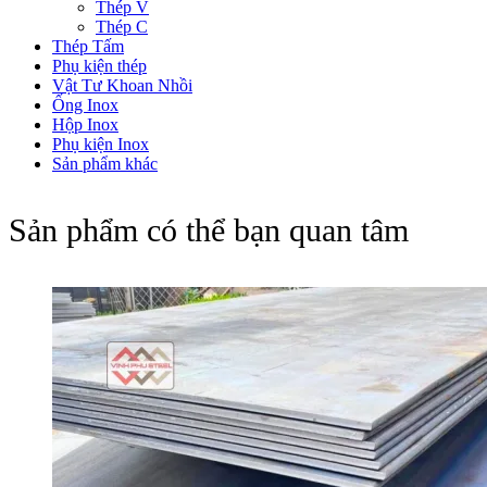
Thép V
Thép C
Thép Tấm
Phụ kiện thép
Vật Tư Khoan Nhồi
Ống Inox
Hộp Inox
Phụ kiện Inox
Sản phẩm khác
Sản phẩm có thể bạn quan tâm