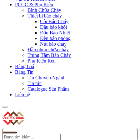
PCCC & Phụ Kiện
Bình Chữa Cháy
Thiết bị báo cháy
Còi Báo Cháy
Đầu báo khói
Đầu Báo Nhiệt
Đèn báo phòng
Nút báo cháy
Đầu phun chữa cháy
Trung Tâm Báo Cháy
Phụ Kiện Ren
Bảng Giá
Bảng Tin
Tin Chuyên Ngành
Tin tức
Catalogue Sản Phẩm
Liên hệ