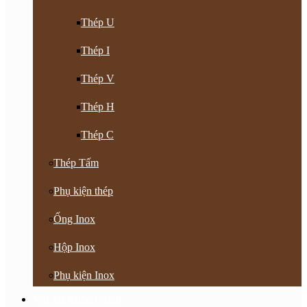
Thép U
Thép I
Thép V
Thép H
Thép C
Thép Tấm
Phụ kiện thép
Ống Inox
Hộp Inox
Phụ kiện Inox
Vật Tư Khoan Nhồi