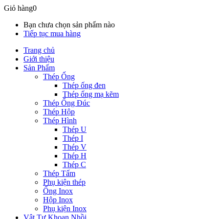
Giỏ hàng
0
Bạn chưa chọn sản phẩm nào
Tiếp tục mua hàng
Trang chủ
Giới thiệu
Sản Phẩm
Thép Ống
Thép ống đen
Thép ống mạ kẽm
Thép Ống Đúc
Thép Hộp
Thép Hình
Thép U
Thép I
Thép V
Thép H
Thép C
Thép Tấm
Phụ kiện thép
Ống Inox
Hộp Inox
Phụ kiện Inox
Vật Tư Khoan Nhồi