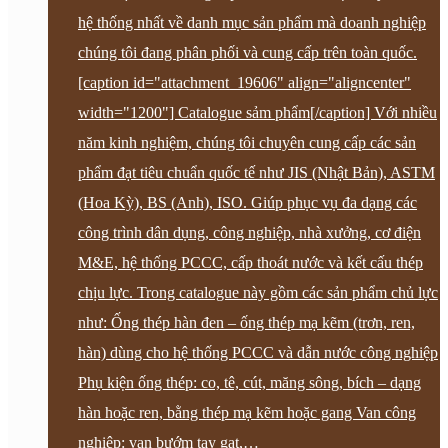
hệ thống nhất về danh mục sản phẩm mà doanh nghiệp
chúng tôi đang phân phối và cung cấp trên toàn quốc.
[caption id="attachment_19606" align="aligncenter"
width="1200"] Catalogue sảm phẩm[/caption] Với nhiều
năm kinh nghiệm, chúng tôi chuyên cung cấp các sản
phẩm đạt tiêu chuẩn quốc tế như JIS (Nhật Bản), ASTM
(Hoa Kỳ), BS (Anh), ISO. Giúp phục vụ đa dạng các
công trình dân dụng, công nghiệp, nhà xưởng, cơ điện
M&E, hệ thống PCCC, cấp thoát nước và kết cấu thép
chịu lực. Trong catalogue này gồm các sản phẩm chủ lực
như: Ống thép hàn đen – ống thép mạ kẽm (trơn, ren,
hàn) dùng cho hệ thống PCCC và dẫn nước công nghiệp
Phụ kiện ống thép: co, tê, cút, măng sông, bích – dạng
hàn hoặc ren, bằng thép mạ kẽm hoặc gang Van công
nghiệp: van bướm tay gạt,…