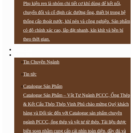
Phụ kiện ren là nhóm chi tiết cơ khí dùng để kết nối,
chuyển đổi và cố định các đường ống, thiết bị trong hệ
thống cấp thoát nước, khí nén và công nghiệp. Sản phẩm
có độ chính xác cao, lắp đặt nhanh, kín khít và bền bỉ
theo thời gian.
Bảng Giá
Bảng Tin
Tin Chuyên Ngành
Tin tức
Catalogue Sản Phẩm
Catalogue Sản Phẩm – Vật Tư Ngành PCCC, Ống Thép
& Kết Cấu Thép Thép Vinh Phú chào mừng Quý khách
hàng và Đối tác đến với Catalogue sản phẩm chuyên
ngành PCCC, ống thép và vật tư từ thép. Tài liệu được
biên soạn nhằm cung cấp cái nhìn toàn diện, đầy đủ và