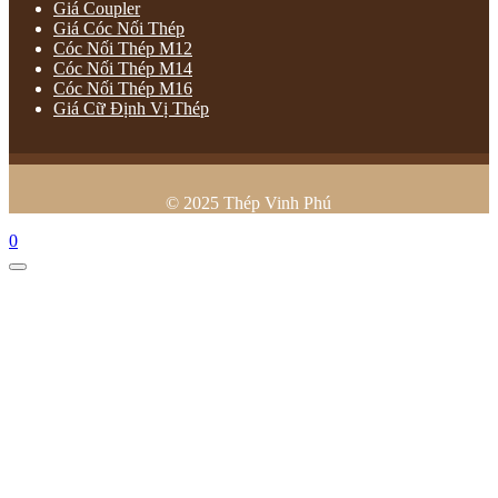
Giá Coupler
Giá Cóc Nối Thép
Cóc Nối Thép M12
Cóc Nối Thép M14
Cóc Nối Thép M16
Giá Cữ Định Vị Thép
© 2025 Thép Vinh Phú
0