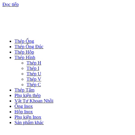
Đọc tiếp
DANH MỤC SẢN PHẨM
Thép Ống
Thép Ống Đúc
Thép Hộp
Thép Hình
Thép H
Thép I
Thép U
Thép V
Thép C
Thép Tấm
Phụ kiện thép
Vật Tư Khoan Nhồi
Ống Inox
Hộp Inox
Phụ kiện Inox
Sản phẩm khác