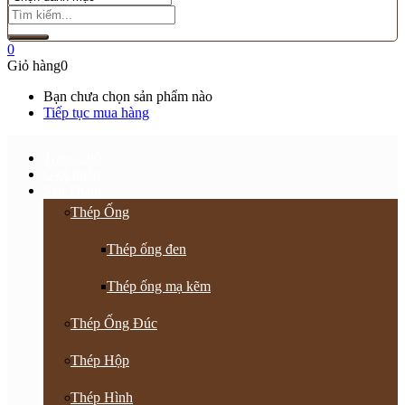
0
Giỏ hàng
0
Bạn chưa chọn sản phẩm nào
Tiếp tục mua hàng
Trang chủ
Giới thiệu
Sản Phẩm
Thép Ống
Thép ống đen
Thép ống mạ kẽm
Thép Ống Đúc
Thép Hộp
Thép Hình