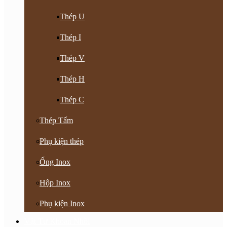
Thép U
Thép I
Thép V
Thép H
Thép C
Thép Tấm
Phụ kiện thép
Ống Inox
Hộp Inox
Phụ kiện Inox
Vật Tư Khoan Nhồi