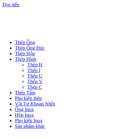
Đọc tiếp
DANH MỤC SẢN PHẨM
Thép Ống
Thép Ống Đúc
Thép Hộp
Thép Hình
Thép H
Thép I
Thép U
Thép V
Thép C
Thép Tấm
Phụ kiện thép
Vật Tư Khoan Nhồi
Ống Inox
Hộp Inox
Phụ kiện Inox
Sản phẩm khác