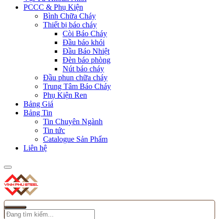
PCCC & Phụ Kiện
Bình Chữa Cháy
Thiết bị báo cháy
Còi Báo Cháy
Đầu báo khói
Đầu Báo Nhiệt
Đèn báo phòng
Nút báo cháy
Đầu phun chữa cháy
Trung Tâm Báo Cháy
Phụ Kiện Ren
Bảng Giá
Bảng Tin
Tin Chuyên Ngành
Tin tức
Catalogue Sản Phẩm
Liên hệ