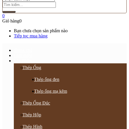
0
Giỏ hàng
0
Bạn chưa chọn sản phẩm nào
Tiếp tục mua hàng
Trang chủ
Giới thiệu
Sản Phẩm
Thép Ống
Thép ống đen
Thép ống mạ kẽm
Thép Ống Đúc
Thép Hộp
Thép Hình