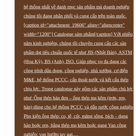
hệ thống nhất về danh mục sản phẩm mà doanh nghiệp
chúng tôi đang phân phối và cung cấp trên toàn quốc.
[caption id="attachment_19606" align="aligncenter"
width="1200"] Catalogue sảm phẩm[/caption] Với nhiều
năm kinh nghiệm, chúng tôi chuyên cung cấp các sản
phẩm đạt tiêu chuẩn quốc tế như JIS (Nhật Bản), ASTM
(Hoa Kỳ), BS (Anh), ISO. Giúp phục vụ đa dạng các
công trình dân dụng, công nghiệp, nhà xưởng, cơ điện
M&E, hệ thống PCCC, cấp thoát nước và kết cấu thép
chịu lực. Trong catalogue này gồm các sản phẩm chủ lực
như: Ống thép hàn đen – ống thép mạ kẽm (trơn, ren,
hàn) dùng cho hệ thống PCCC và dẫn nước công nghiệp
Phụ kiện ống thép: co, tê, cút, măng sông, bích – dạng
hàn hoặc ren, bằng thép mạ kẽm hoặc gang Van công
nghiệp: van bướm tay gạt,…