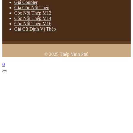
Giá Coupler
Giá Cóc Nối Thép
Cóc Nối Thép M12
Cóc Nối Thép M14
Cóc Nối Thép M16
Giá Cữ Định Vị Thép
© 2025 Thép Vinh Phú
0