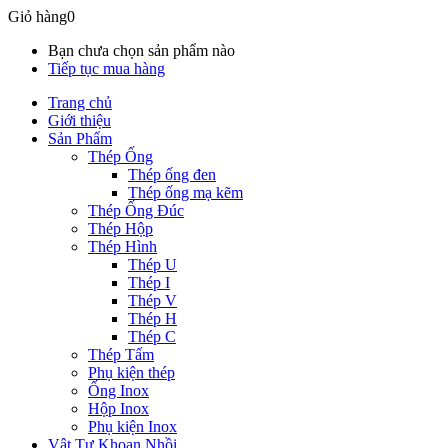
Giỏ hàng
0
Bạn chưa chọn sản phẩm nào
Tiếp tục mua hàng
Trang chủ
Giới thiệu
Sản Phẩm
Thép Ống
Thép ống đen
Thép ống mạ kẽm
Thép Ống Đúc
Thép Hộp
Thép Hình
Thép U
Thép I
Thép V
Thép H
Thép C
Thép Tấm
Phụ kiện thép
Ống Inox
Hộp Inox
Phụ kiện Inox
Vật Tư Khoan Nhồi