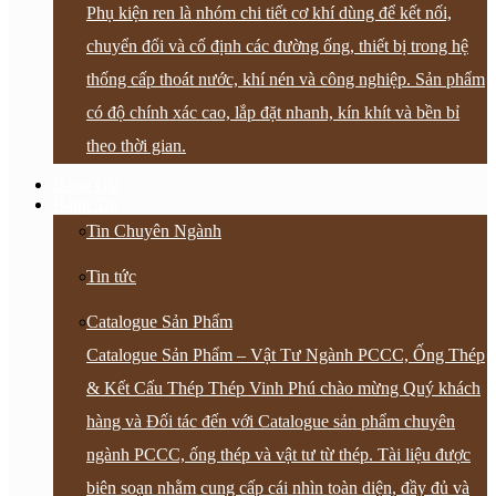
Phụ kiện ren là nhóm chi tiết cơ khí dùng để kết nối,
chuyển đổi và cố định các đường ống, thiết bị trong hệ
thống cấp thoát nước, khí nén và công nghiệp. Sản phẩm
có độ chính xác cao, lắp đặt nhanh, kín khít và bền bỉ
theo thời gian.
Bảng Giá
Bảng Tin
Tin Chuyên Ngành
Tin tức
Catalogue Sản Phẩm
Catalogue Sản Phẩm – Vật Tư Ngành PCCC, Ống Thép
& Kết Cấu Thép Thép Vinh Phú chào mừng Quý khách
hàng và Đối tác đến với Catalogue sản phẩm chuyên
ngành PCCC, ống thép và vật tư từ thép. Tài liệu được
biên soạn nhằm cung cấp cái nhìn toàn diện, đầy đủ và