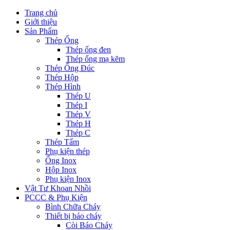
Trang chủ
Giới thiệu
Sản Phẩm
Thép Ống
Thép ống đen
Thép ống mạ kẽm
Thép Ống Đúc
Thép Hộp
Thép Hình
Thép U
Thép I
Thép V
Thép H
Thép C
Thép Tấm
Phụ kiện thép
Ống Inox
Hộp Inox
Phụ kiện Inox
Vật Tư Khoan Nhồi
PCCC & Phụ Kiện
Bình Chữa Cháy
Thiết bị báo cháy
Còi Báo Cháy