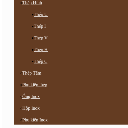
Thép Hình
Thép U
Thép I
Thép V
Thép H
Thép C
Thép Tấm
Phụ kiện thép
Ống Inox
Hộp Inox
Phụ kiện Inox