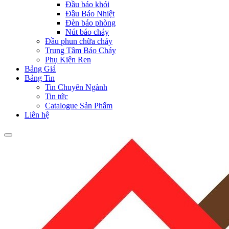
Đầu báo khói
Đầu Báo Nhiệt
Đèn báo phòng
Nút báo cháy
Đầu phun chữa cháy
Trung Tâm Báo Cháy
Phụ Kiện Ren
Bảng Giá
Bảng Tin
Tin Chuyên Ngành
Tin tức
Catalogue Sản Phẩm
Liên hệ