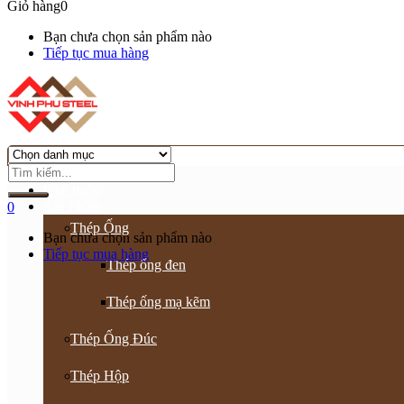
Giỏ hàng
0
Bạn chưa chọn sản phẩm nào
Tiếp tục mua hàng
Trang chủ
Giới thiệu
Sản Phẩm
0
Thép Ống
Bạn chưa chọn sản phẩm nào
Tiếp tục mua hàng
Thép ống đen
Thép ống mạ kẽm
Thép Ống Đúc
Thép Hộp