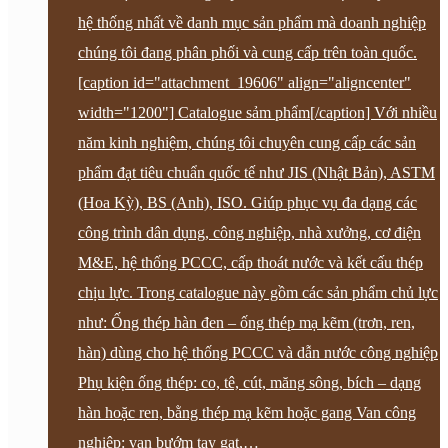
hệ thống nhất về danh mục sản phẩm mà doanh nghiệp
chúng tôi đang phân phối và cung cấp trên toàn quốc.
[caption id="attachment_19606" align="aligncenter"
width="1200"] Catalogue sảm phẩm[/caption] Với nhiều
năm kinh nghiệm, chúng tôi chuyên cung cấp các sản
phẩm đạt tiêu chuẩn quốc tế như JIS (Nhật Bản), ASTM
(Hoa Kỳ), BS (Anh), ISO. Giúp phục vụ đa dạng các
công trình dân dụng, công nghiệp, nhà xưởng, cơ điện
M&E, hệ thống PCCC, cấp thoát nước và kết cấu thép
chịu lực. Trong catalogue này gồm các sản phẩm chủ lực
như: Ống thép hàn đen – ống thép mạ kẽm (trơn, ren,
hàn) dùng cho hệ thống PCCC và dẫn nước công nghiệp
Phụ kiện ống thép: co, tê, cút, măng sông, bích – dạng
hàn hoặc ren, bằng thép mạ kẽm hoặc gang Van công
nghiệp: van bướm tay gạt,…