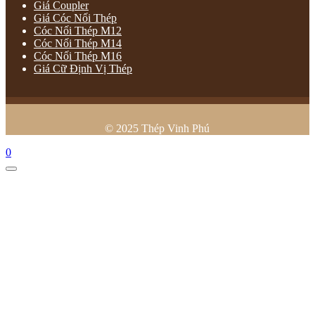
Giá Coupler
Giá Cóc Nối Thép
Cóc Nối Thép M12
Cóc Nối Thép M14
Cóc Nối Thép M16
Giá Cữ Định Vị Thép
© 2025 Thép Vinh Phú
0