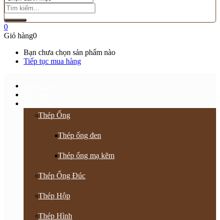
0
Giỏ hàng
0
Bạn chưa chọn sản phẩm nào
Tiếp tục mua hàng
Trang chủ
Giới thiệu
Sản Phẩm
Thép Ống
Thép ống đen
Thép ống mạ kẽm
Thép Ống Đúc
Thép Hộp
Thép Hình