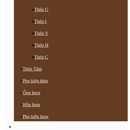
Thép U
Thép I
Thép V
Thép H
Thép C
Thép Tấm
Phụ kiện thép
Ống Inox
Hộp Inox
Phụ kiện Inox
Vật Tư Khoan Nhồi