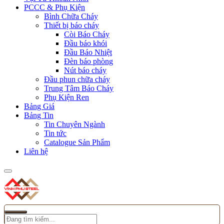
PCCC & Phụ Kiện
Bình Chữa Cháy
Thiết bị báo cháy
Còi Báo Cháy
Đầu báo khói
Đầu Báo Nhiệt
Đèn báo phòng
Nút báo cháy
Đầu phun chữa cháy
Trung Tâm Báo Cháy
Phụ Kiện Ren
Bảng Giá
Bảng Tin
Tin Chuyên Ngành
Tin tức
Catalogue Sản Phẩm
Liên hệ