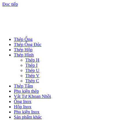
Đọc tiếp
DANH MỤC SẢN PHẨM
Thép Ống
Thép Ống Đúc
Thép Hộp
Thép Hình
Thép H
Thép I
Thép U
Thép V
Thép C
Thép Tấm
Phụ kiện thép
Vật Tư Khoan Nhồi
Ống Inox
Hộp Inox
Phụ kiện Inox
Sản phẩm khác