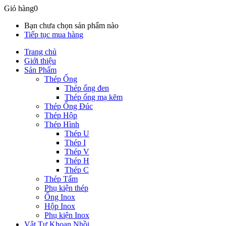
Giỏ hàng
0
Bạn chưa chọn sản phẩm nào
Tiếp tục mua hàng
Trang chủ
Giới thiệu
Sản Phẩm
Thép Ống
Thép ống đen
Thép ống mạ kẽm
Thép Ống Đúc
Thép Hộp
Thép Hình
Thép U
Thép I
Thép V
Thép H
Thép C
Thép Tấm
Phụ kiện thép
Ống Inox
Hộp Inox
Phụ kiện Inox
Vật Tư Khoan Nhồi