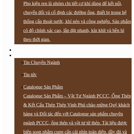
Phụ kiện ren là nhóm chi tiết cơ khí dùng để kết nối,
chuyển đổi và cố định các đường ống, thiết bị trong hệ
thống cấp thoát nước, khí nén và công nghiệp. Sản phẩm
có độ chính xác cao, lắp đặt nhanh, kín khít và bền bỉ
theo thời gian.
Bảng Giá
Bảng Tin
Tin Chuyên Ngành
Tin tức
Catalogue Sản Phẩm
Catalogue Sản Phẩm – Vật Tư Ngành PCCC, Ống Thép
& Kết Cấu Thép Thép Vinh Phú chào mừng Quý khách
hàng và Đối tác đến với Catalogue sản phẩm chuyên
ngành PCCC, ống thép và vật tư từ thép. Tài liệu được
biên soạn nhằm cung cấp cái nhìn toàn diện, đầy đủ và