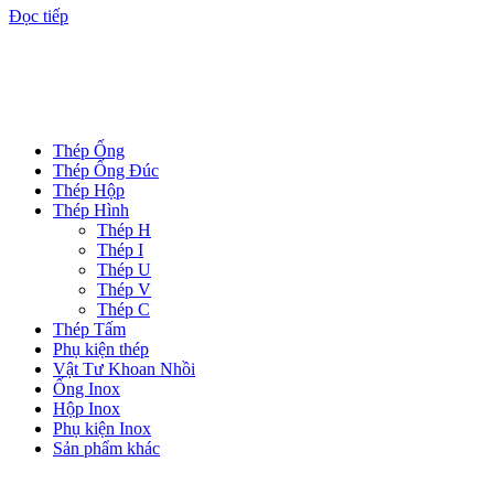
Đọc tiếp
DANH MỤC SẢN PHẨM
Thép Ống
Thép Ống Đúc
Thép Hộp
Thép Hình
Thép H
Thép I
Thép U
Thép V
Thép C
Thép Tấm
Phụ kiện thép
Vật Tư Khoan Nhồi
Ống Inox
Hộp Inox
Phụ kiện Inox
Sản phẩm khác