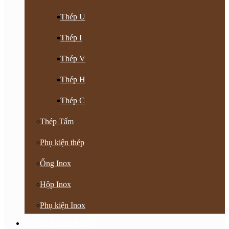
Thép U
Thép I
Thép V
Thép H
Thép C
Thép Tấm
Phụ kiện thép
Ống Inox
Hộp Inox
Phụ kiện Inox
Vật Tư Khoan Nhồi