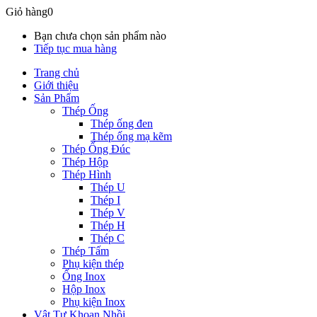
Giỏ hàng
0
Bạn chưa chọn sản phẩm nào
Tiếp tục mua hàng
Trang chủ
Giới thiệu
Sản Phẩm
Thép Ống
Thép ống đen
Thép ống mạ kẽm
Thép Ống Đúc
Thép Hộp
Thép Hình
Thép U
Thép I
Thép V
Thép H
Thép C
Thép Tấm
Phụ kiện thép
Ống Inox
Hộp Inox
Phụ kiện Inox
Vật Tư Khoan Nhồi