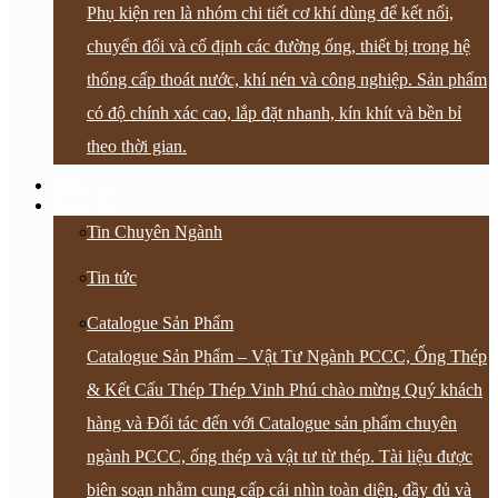
Phụ kiện ren là nhóm chi tiết cơ khí dùng để kết nối,
chuyển đổi và cố định các đường ống, thiết bị trong hệ
thống cấp thoát nước, khí nén và công nghiệp. Sản phẩm
có độ chính xác cao, lắp đặt nhanh, kín khít và bền bỉ
theo thời gian.
Bảng Giá
Bảng Tin
Tin Chuyên Ngành
Tin tức
Catalogue Sản Phẩm
Catalogue Sản Phẩm – Vật Tư Ngành PCCC, Ống Thép
& Kết Cấu Thép Thép Vinh Phú chào mừng Quý khách
hàng và Đối tác đến với Catalogue sản phẩm chuyên
ngành PCCC, ống thép và vật tư từ thép. Tài liệu được
biên soạn nhằm cung cấp cái nhìn toàn diện, đầy đủ và