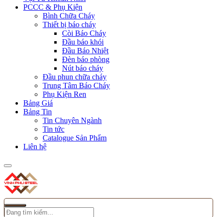
PCCC & Phụ Kiện
Bình Chữa Cháy
Thiết bị báo cháy
Còi Báo Cháy
Đầu báo khói
Đầu Báo Nhiệt
Đèn báo phòng
Nút báo cháy
Đầu phun chữa cháy
Trung Tâm Báo Cháy
Phụ Kiện Ren
Bảng Giá
Bảng Tin
Tin Chuyên Ngành
Tin tức
Catalogue Sản Phẩm
Liên hệ