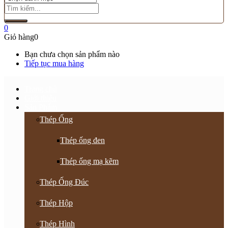
0
Giỏ hàng
0
Bạn chưa chọn sản phẩm nào
Tiếp tục mua hàng
Trang chủ
Giới thiệu
Sản Phẩm
Thép Ống
Thép ống đen
Thép ống mạ kẽm
Thép Ống Đúc
Thép Hộp
Thép Hình