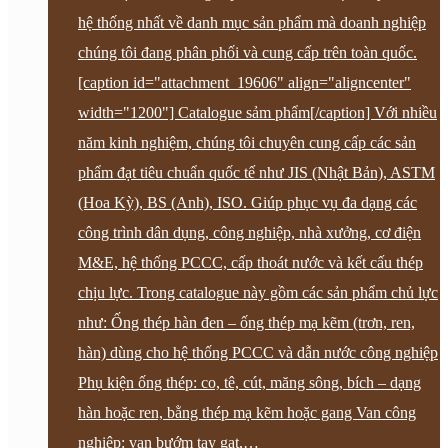
hệ thống nhất về danh mục sản phẩm mà doanh nghiệp
chúng tôi đang phân phối và cung cấp trên toàn quốc.
[caption id="attachment_19606" align="aligncenter"
width="1200"] Catalogue sảm phẩm[/caption] Với nhiều
năm kinh nghiệm, chúng tôi chuyên cung cấp các sản
phẩm đạt tiêu chuẩn quốc tế như JIS (Nhật Bản), ASTM
(Hoa Kỳ), BS (Anh), ISO. Giúp phục vụ đa dạng các
công trình dân dụng, công nghiệp, nhà xưởng, cơ điện
M&E, hệ thống PCCC, cấp thoát nước và kết cấu thép
chịu lực. Trong catalogue này gồm các sản phẩm chủ lực
như: Ống thép hàn đen – ống thép mạ kẽm (trơn, ren,
hàn) dùng cho hệ thống PCCC và dẫn nước công nghiệp
Phụ kiện ống thép: co, tê, cút, măng sông, bích – dạng
hàn hoặc ren, bằng thép mạ kẽm hoặc gang Van công
nghiệp: van bướm tay gạt,…