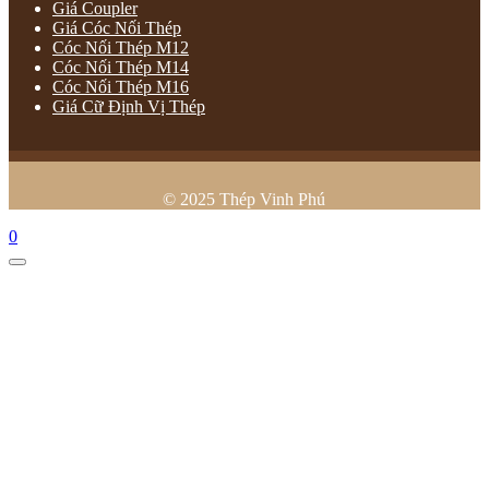
Giá Coupler
Giá Cóc Nối Thép
Cóc Nối Thép M12
Cóc Nối Thép M14
Cóc Nối Thép M16
Giá Cữ Định Vị Thép
© 2025 Thép Vinh Phú
0