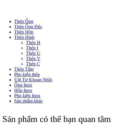
DANH MỤC SẢN PHẨM
Thép Ống
Thép Ống Đúc
Thép Hộp
Thép Hình
Thép H
Thép I
Thép U
Thép V
Thép C
Thép Tấm
Phụ kiện thép
Vật Tư Khoan Nhồi
Ống Inox
Hộp Inox
Phụ kiện Inox
Sản phẩm khác
Sản phẩm có thể bạn quan tâm