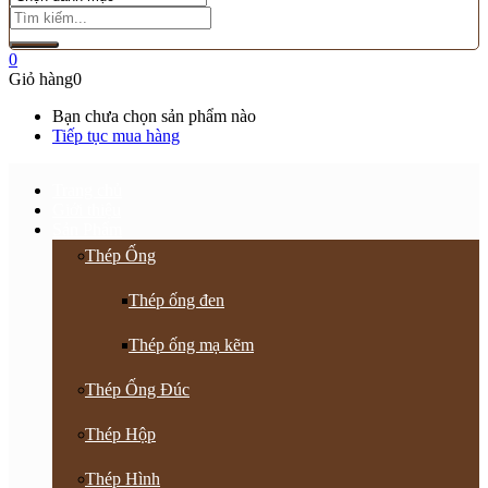
0
Giỏ hàng
0
Bạn chưa chọn sản phẩm nào
Tiếp tục mua hàng
Trang chủ
Giới thiệu
Sản Phẩm
Thép Ống
Thép ống đen
Thép ống mạ kẽm
Thép Ống Đúc
Thép Hộp
Thép Hình