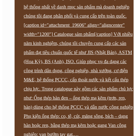
hệ thống nhất về danh mục sản phẩm mà doanh nghiệp
chúng tôi đang phân phối và cung cấp trên toàn quốc.
[caption id="attachment_19606" align="aligncenter"
width="1200"] Catalogue sảm phẩm[/caption] Với nhiều
năm kinh nghiệm, chúng tôi chuyên cung cấp các sản
phẩm đạt tiêu chuẩn quốc tế như JIS (Nhật Bản), ASTM
(Hoa Kỳ), BS (Anh), ISO. Giúp phục vụ đa dạng các
công trình dân dụng, công nghiệp, nhà xưởng, cơ điện
M&E, hệ thống PCCC, cấp thoát nước và kết cấu thép
chịu lực. Trong catalogue này gồm các sản phẩm chủ lực
như: Ống thép hàn đen – ống thép mạ kẽm (trơn, ren,
hàn) dùng cho hệ thống PCCC và dẫn nước công nghiệp
Phụ kiện ống thép: co, tê, cút, măng sông, bích – dạng
hàn hoặc ren, bằng thép mạ kẽm hoặc gang Van công
nghiệp: van bướm tay gạt,…