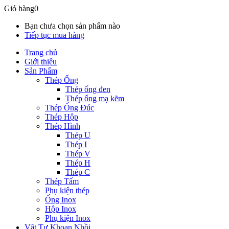
Giỏ hàng
0
Bạn chưa chọn sản phẩm nào
Tiếp tục mua hàng
Trang chủ
Giới thiệu
Sản Phẩm
Thép Ống
Thép ống đen
Thép ống mạ kẽm
Thép Ống Đúc
Thép Hộp
Thép Hình
Thép U
Thép I
Thép V
Thép H
Thép C
Thép Tấm
Phụ kiện thép
Ống Inox
Hộp Inox
Phụ kiện Inox
Vật Tư Khoan Nhồi