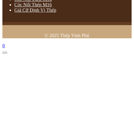
Cóc Nối Thép M16
Giá Cữ Định Vị Thép
© 2025 Thép Vinh Phú
0