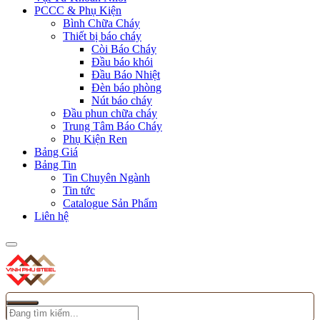
PCCC & Phụ Kiện
Bình Chữa Cháy
Thiết bị báo cháy
Còi Báo Cháy
Đầu báo khói
Đầu Báo Nhiệt
Đèn báo phòng
Nút báo cháy
Đầu phun chữa cháy
Trung Tâm Báo Cháy
Phụ Kiện Ren
Bảng Giá
Bảng Tin
Tin Chuyên Ngành
Tin tức
Catalogue Sản Phẩm
Liên hệ