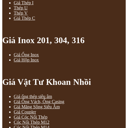
Giá Thép I
Thép U
Thép V
Giá Thép C
Giá Inox 201, 304, 316
Giá Ống Inox
Giá Hộp Inox
Giá Vật Tư Khoan Nhồi
Giá ống thép siêu âm
Giá Ống Vách, Ống Casing
Giá Măng Sông Siêu Âm
Giá Coupler
Giá Cóc Nối Thép
Cóc Nối Thép M12
Cóc Nối Thép M14