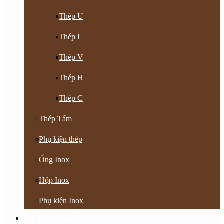
Thép U
Thép I
Thép V
Thép H
Thép C
Thép Tấm
Phụ kiện thép
Ống Inox
Hộp Inox
Phụ kiện Inox
Vật Tư Khoan Nhồi