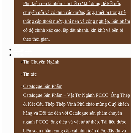
Phụ kiện ren là nhóm chi tiết cơ khí dùng để kết nối,
chuyển đổi và cố định các đường ống, thiết bị trong hệ
thống cấp thoát nước, khí nén và công nghiệp. Sản phẩm
có độ chính xác cao, lắp đặt nhanh, kín khít và bền bỉ
theo thời gian.
Bảng Giá
Bảng Tin
Tin Chuyên Ngành
Tin tức
Catalogue Sản Phẩm
Catalogue Sản Phẩm – Vật Tư Ngành PCCC, Ống Thép
& Kết Cấu Thép Thép Vinh Phú chào mừng Quý khách
hàng và Đối tác đến với Catalogue sản phẩm chuyên
ngành PCCC, ống thép và vật tư từ thép. Tài liệu được
biên soạn nhằm cung cấp cái nhìn toàn diện, đầy đủ và