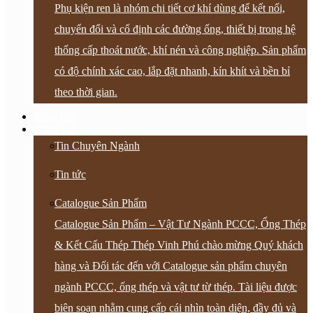
Phụ kiện ren là nhóm chi tiết cơ khí dùng để kết nối,
chuyển đổi và cố định các đường ống, thiết bị trong hệ
thống cấp thoát nước, khí nén và công nghiệp. Sản phẩm
có độ chính xác cao, lắp đặt nhanh, kín khít và bền bỉ
theo thời gian.
Bảng Giá
Bảng Tin
Tin Chuyên Ngành
Tin tức
Catalogue Sản Phẩm
Catalogue Sản Phẩm – Vật Tư Ngành PCCC, Ống Thép
& Kết Cấu Thép Thép Vinh Phú chào mừng Quý khách
hàng và Đối tác đến với Catalogue sản phẩm chuyên
ngành PCCC, ống thép và vật tư từ thép. Tài liệu được
biên soạn nhằm cung cấp cái nhìn toàn diện, đầy đủ và