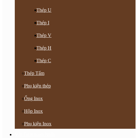
Thép U
Thép I
Thép V
Thép H
Thép C
Thép Tấm
Phụ kiện thép
Ống Inox
Hộp Inox
Phụ kiện Inox
Vật Tư Khoan Nhồi