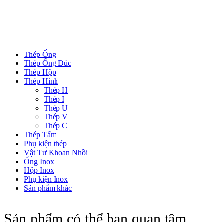
DANH MỤC SẢN PHẨM
Thép Ống
Thép Ống Đúc
Thép Hộp
Thép Hình
Thép H
Thép I
Thép U
Thép V
Thép C
Thép Tấm
Phụ kiện thép
Vật Tư Khoan Nhồi
Ống Inox
Hộp Inox
Phụ kiện Inox
Sản phẩm khác
Sản phẩm có thể bạn quan tâm