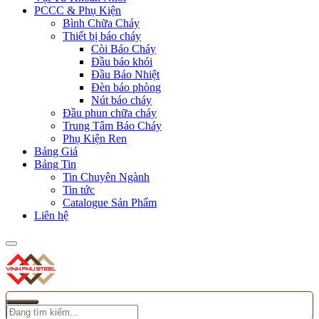
PCCC & Phụ Kiện
Bình Chữa Cháy
Thiết bị báo cháy
Còi Báo Cháy
Đầu báo khói
Đầu Báo Nhiệt
Đèn báo phòng
Nút báo cháy
Đầu phun chữa cháy
Trung Tâm Báo Cháy
Phụ Kiện Ren
Bảng Giá
Bảng Tin
Tin Chuyên Ngành
Tin tức
Catalogue Sản Phẩm
Liên hệ