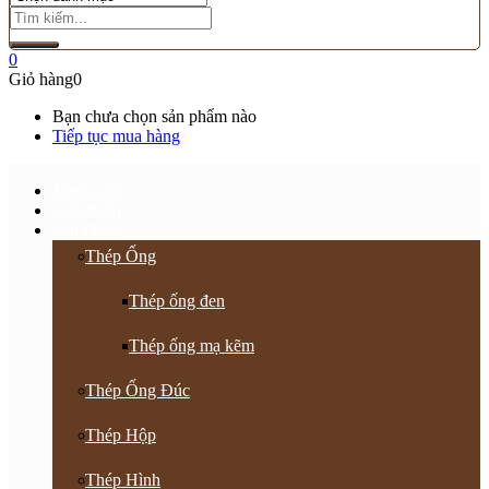
0
Giỏ hàng
0
Bạn chưa chọn sản phẩm nào
Tiếp tục mua hàng
Trang chủ
Giới thiệu
Sản Phẩm
Thép Ống
Thép ống đen
Thép ống mạ kẽm
Thép Ống Đúc
Thép Hộp
Thép Hình