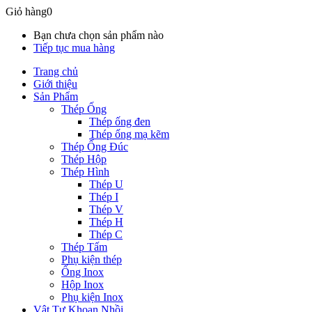
Giỏ hàng
0
Bạn chưa chọn sản phẩm nào
Tiếp tục mua hàng
Trang chủ
Giới thiệu
Sản Phẩm
Thép Ống
Thép ống đen
Thép ống mạ kẽm
Thép Ống Đúc
Thép Hộp
Thép Hình
Thép U
Thép I
Thép V
Thép H
Thép C
Thép Tấm
Phụ kiện thép
Ống Inox
Hộp Inox
Phụ kiện Inox
Vật Tư Khoan Nhồi