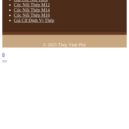
Cóc Nối Thép M12
Cóc Nối Thép M14
Cóc Nối Thép M16
Giá Cữ Định Vị Thép
© 2025 Thép Vinh Phú
0