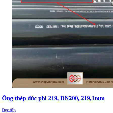
Ống thép đúc phi 219, DN200, 219,1mm
Đọc tiếp