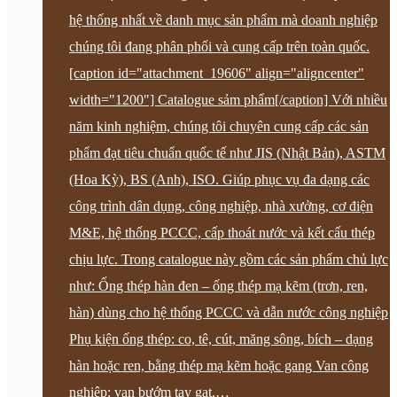
hệ thống nhất về danh mục sản phẩm mà doanh nghiệp
chúng tôi đang phân phối và cung cấp trên toàn quốc.
[caption id="attachment_19606" align="aligncenter"
width="1200"] Catalogue sảm phẩm[/caption] Với nhiều
năm kinh nghiệm, chúng tôi chuyên cung cấp các sản
phẩm đạt tiêu chuẩn quốc tế như JIS (Nhật Bản), ASTM
(Hoa Kỳ), BS (Anh), ISO. Giúp phục vụ đa dạng các
công trình dân dụng, công nghiệp, nhà xưởng, cơ điện
M&E, hệ thống PCCC, cấp thoát nước và kết cấu thép
chịu lực. Trong catalogue này gồm các sản phẩm chủ lực
như: Ống thép hàn đen – ống thép mạ kẽm (trơn, ren,
hàn) dùng cho hệ thống PCCC và dẫn nước công nghiệp
Phụ kiện ống thép: co, tê, cút, măng sông, bích – dạng
hàn hoặc ren, bằng thép mạ kẽm hoặc gang Van công
nghiệp: van bướm tay gạt,…