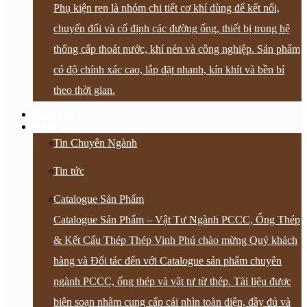
Phụ kiện ren là nhóm chi tiết cơ khí dùng để kết nối,
chuyển đổi và cố định các đường ống, thiết bị trong hệ
thống cấp thoát nước, khí nén và công nghiệp. Sản phẩm
có độ chính xác cao, lắp đặt nhanh, kín khít và bền bỉ
theo thời gian.
Bảng Giá
Bảng Tin
Tin Chuyên Ngành
Tin tức
Catalogue Sản Phẩm
Catalogue Sản Phẩm – Vật Tư Ngành PCCC, Ống Thép
& Kết Cấu Thép Thép Vinh Phú chào mừng Quý khách
hàng và Đối tác đến với Catalogue sản phẩm chuyên
ngành PCCC, ống thép và vật tư từ thép. Tài liệu được
biên soạn nhằm cung cấp cái nhìn toàn diện, đầy đủ và