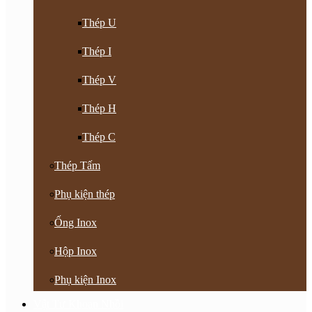
Thép U
Thép I
Thép V
Thép H
Thép C
Thép Tấm
Phụ kiện thép
Ống Inox
Hộp Inox
Phụ kiện Inox
Vật Tư Khoan Nhồi