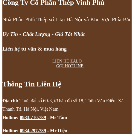
Công Ty Cổ Phần Thép Vinh Phú
Nhà Phân Phối Thép số 1 tại Hà Nội và Khu Vực Phía Bắc
Uy Tín - Chất Lượng - Giá Tốt Nhất
Liên hệ tư vấn & mua hàng
LIÊN HỆ ZALO
GỌI HOTLINE
Thông Tin Liên Hệ
Địa chỉ:
Thửa đất số 69-3, tờ bản đồ số 18, Thôn Văn Điển, Xã
Thanh Trì, Hà Nội, Việt Nam
Hotline:
0933.710.789
- Ms Tâm
Hotline:
0934.297.789
- Mr Diện