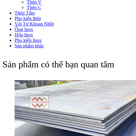
Thép V
Thép C
Thép Tấm
Phụ kiện thép
Vật Tư Khoan Nhồi
Ống Inox
Hộp Inox
Phụ kiện Inox
Sản phẩm khác
Sản phẩm có thể bạn quan tâm