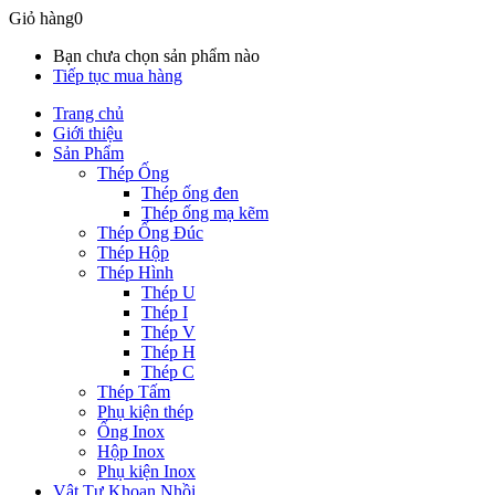
Giỏ hàng
0
Bạn chưa chọn sản phẩm nào
Tiếp tục mua hàng
Trang chủ
Giới thiệu
Sản Phẩm
Thép Ống
Thép ống đen
Thép ống mạ kẽm
Thép Ống Đúc
Thép Hộp
Thép Hình
Thép U
Thép I
Thép V
Thép H
Thép C
Thép Tấm
Phụ kiện thép
Ống Inox
Hộp Inox
Phụ kiện Inox
Vật Tư Khoan Nhồi