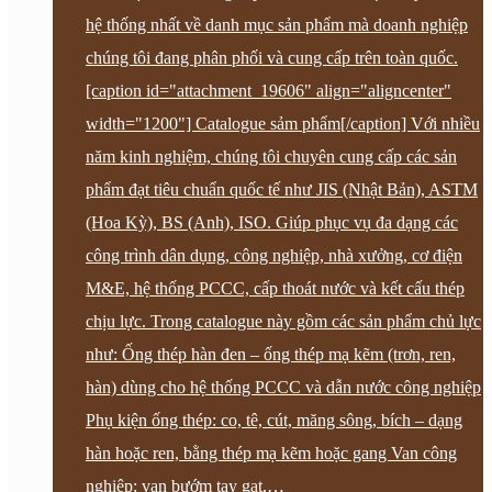
hệ thống nhất về danh mục sản phẩm mà doanh nghiệp
chúng tôi đang phân phối và cung cấp trên toàn quốc.
[caption id="attachment_19606" align="aligncenter"
width="1200"] Catalogue sảm phẩm[/caption] Với nhiều
năm kinh nghiệm, chúng tôi chuyên cung cấp các sản
phẩm đạt tiêu chuẩn quốc tế như JIS (Nhật Bản), ASTM
(Hoa Kỳ), BS (Anh), ISO. Giúp phục vụ đa dạng các
công trình dân dụng, công nghiệp, nhà xưởng, cơ điện
M&E, hệ thống PCCC, cấp thoát nước và kết cấu thép
chịu lực. Trong catalogue này gồm các sản phẩm chủ lực
như: Ống thép hàn đen – ống thép mạ kẽm (trơn, ren,
hàn) dùng cho hệ thống PCCC và dẫn nước công nghiệp
Phụ kiện ống thép: co, tê, cút, măng sông, bích – dạng
hàn hoặc ren, bằng thép mạ kẽm hoặc gang Van công
nghiệp: van bướm tay gạt,…