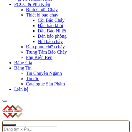
PCCC & Phụ Kiện
Bình Chữa Cháy
Thiết bị báo cháy
Còi Báo Cháy
Đầu báo khói
Đầu Báo Nhiệt
Đèn báo phòng
Nút báo cháy
Đầu phun chữa cháy
Trung Tâm Báo Cháy
Phụ Kiện Ren
Bảng Giá
Bảng Tin
Tin Chuyên Ngành
Tin tức
Catalogue Sản Phẩm
Liên hệ