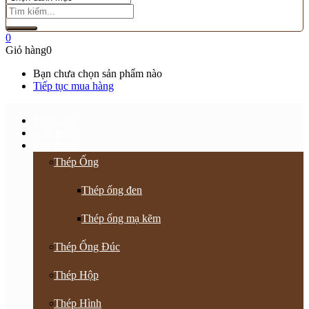
0
Giỏ hàng
0
Bạn chưa chọn sản phẩm nào
Tiếp tục mua hàng
Trang chủ
Giới thiệu
Sản Phẩm
Thép Ống
Thép ống đen
Thép ống mạ kẽm
Thép Ống Đúc
Thép Hộp
Thép Hình